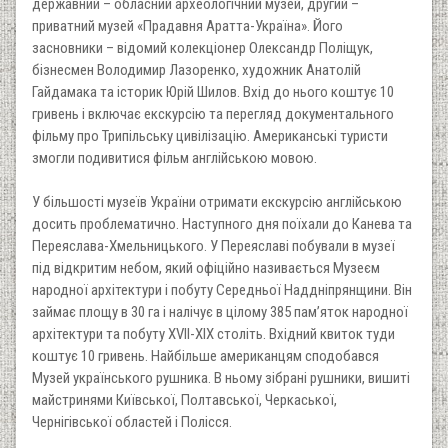
державний – обласний археологічний музей, другий –
приватний музей «Прадавня Аратта-Україна». Його
засновники – відомий колекціонер Олександр Поліщук,
бізнесмен Володимир Лазоренко, художник Анатолій
Гайдамака та історик Юрій Шилов. Вхід до нього коштує 10
гривень і включає екскурсію та перегляд документального
фільму про Трипільську цивілізацію. Американські туристи
змогли подивитися фільм англійською мовою.
У більшості музеїв України отримати екскурсію англійською
досить проблематично. Наступного дня поїхали до Канева та
Переяслава-Хмельницького. У Переяславі побували в музеї
під відкритим небом, який офіційно називається Музеєм
народної архітектури і побуту Середньої Наддніпрянщини. Він
займає площу в 30 га і налічує в цілому 385 пам’яток народної
архітектури та побуту XVII-XIX століть. Вхідний квиток туди
коштує 10 гривень. Найбільше американцям сподобався
Музей українського рушника. В ньому зібрані рушники, вишиті
майстринями Київської, Полтавської, Черкаської,
Чернігівської областей і Полісся.