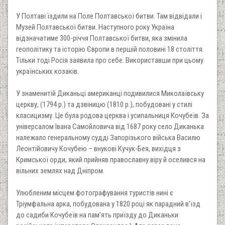
У Полтаві їздили на Поле Полтавської битви. Там відвідали і
Музей Полтавської битви. Наступного року Україна
відзначатиме 300-річчя Полтавської битви, яка змінила
геополітику та історію Європи в першій половині 18 століття.
Тільки тоді Росія заявила про себе. Використавши при цьому
українських козаків.
У знаменитій Диканьці американці подивилися Миколаївську
церкву, (1794 р.) та дзвіницю (1810 р.), побудовані у стилі
класицизму. Це була родова церква і усипальниця Кочубеїв. За
універсалом Івана Самойловича від 1687 року село Диканька
належало генеральному судді Запорізького війська Василю
Леонтійовичу Кочубею – внукові Кучук-Бея, вихідця з
Кримської орди, який прийняв православну віру й оселився на
вільних землях над Дніпром.
Улюбленим місцем фотографування туристів нині є
Тріумфальна арка, побудована у 1820 році як парадний в’їзд
до садиби Кочубеїв на пам’ять приїзду до Диканьки