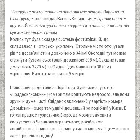
-
Городище розташоване на височині між річками Ворскла та
Суха Груня
, – розповідає Василь Кирилович. –
Правий берег –
крутий. Його й сьогодні нелегко подолати, а раніше, напевно, він
був зовсім неприступним
.
Колись тут була складна система фортифікацій, що
складалася з чотирьох укріплень. Стольне місто оточували
рів та дерев’яні стіни довжиною в 34 км! Сьогодні тут можна
оглянути Куземінське (вали довжиною 898 м), Західне (вали
досягають 3270 м) та Східне (довжина валів 3870 м)
укріплення. Висота валів сягає 9 метрів.
Пізно ввечері дісталися Чернігова. Зупинилися у готелі
«Придеснянський». Номери там коштують недорого, але вони
зручні й дуже чисті. Сніданок включений у вартість номера.
Двомісний номер там удвічі дешевший за подібний у Києві. В
готелі працює туристичне бюро, де можна замовити
екскурсію по Чернігову українською, російською,
англійською, іспанською і французькою мовами. І це — всього
за 60 гривень в годину!