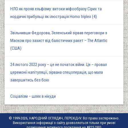
НЛО як прояв ельфізму: витоки міфообразу Сірих та
нордичні прибульці як ілюстрація Homo triplex (4)
Звільнивши Федорова, Зеленський зірвав переговори з
Маском про захист від балістичних ракет – The Atlantic
(США)
24 лютого 2022 року – це не початок війни. Це – провал
церемонії капітуляції, зірвана спецоперація, що мала
завершитись без бою
Соціалізм – шлях в нікуди
© 1999-2026, НАРОДНИЙ ОГЛЯДАЧ, ПЕРЕХІД-IV. Всі права застережено.
Використання інформації з сайту дозволяється тільки при умові
розміщення активного посилання на AR25.ORG