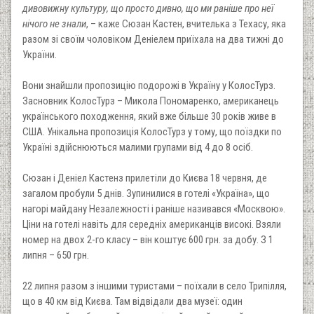
дивовижну культуру, що просто дивно, що ми раніше про неї
нічого не знали
, – каже Сюзан Кастен, вчителька з Техасу, яка
разом зі своїм чоловіком Деніелем приїхала на два тижні до
України.
Вони знайшли пропозицію подорожі в Україну у КолосТурз.
Засновник КолосТурз – Микола Пономаренко, американець
українського походження, який вже більше 30 років живе в
США. Унікальна пропозиція КолосТурз у тому, що поїздки по
Україні здійснюються малими групами від 4 до 8 осіб.
Сюзан і Деніел Кастенз прилетіли до Києва 18 червня, де
загалом пробули 5 днів. Зупинилися в готелі «Україна», що
нагорі майдану Незалежності і раніше називався «Москвою».
Ціни на готелі навіть для середніх американців високі. Взяли
номер на двох 2-го класу – він коштує 600 грн. за добу. З 1
липня – 650 грн.
22 липня разом з іншими туристами – поїхали в село Трипілля,
що в 40 км від Києва. Там відвідали два музеї: один