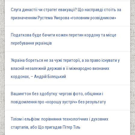
Слуга династії чи стратег евакуації? Що насправді стоїть за
призначенням Рустема Умєрова «головним розвідником»
Податкова буде бачити кожен перетин кордону та місце
перебування українців
Україна бореться не за чужі території, а за право існувати у
власній незалежній державі в її міжнародно визнаних
кордонах, – Андрій Білецький
Вашингтон без здобутку: чергові фото, обіцянки і
повідомлення про «хорошу зустріч» без результату
Тілізм і ельфізм: порівняння технологічних і духовних
стартапів, або Що пригадав Пітер Тіль