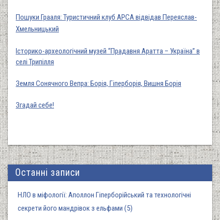
Пошуки Грааля: Туристичний клуб АРСА відвідав Переяслав-
Хмельницький
Історико-археологічний музей “Прадавня Аратта – Україна” в
селі Трипілля
Земля Сонячного Вепра: Борія, Гіперборія, Вишня Борія
Згадай себе!
Останні записи
НЛО в міфології: Аполлон Гіперборійський та технологічні
секрети його мандрівок з ельфами (5)