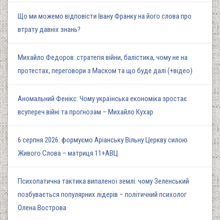
Що ми можемо відповісти Івану Франку на його слова про
втрату давніх знань?
Михайло Федоров: стратегія війни, балістика, чому не на
протестах, переговори з Маском та що буде далі (+відео)
Аномальний Фенікс: Чому українська економіка зростає
всупереч війні та прогнозам – Михайло Кухар
6 серпня 2026: формуємо Аріанську Вільну Церкву силою
Живого Слова – матриця 11+АВЦ
Психопатична тактика випаленої землі: чому Зеленський
позбувається популярних лідерів – політичний психолог
Олена Вострова