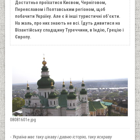
Достатньо проїхатися Києвом, Черніговом,
Переяславом і Полтавським регіоном, щоб
побачити Україну. Але є й інші туристичні об’єкти.
На жаль, про них знають не всі. Їдуть дивитися на
Візантійську спадщину Туреччини, в Індію, Грецію і
Європу.
08081601e.jpg
-
Україна має таку цікаву і давню історію, таку яскраву