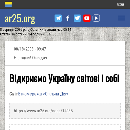
Меню
Вхід
ar25.org
обліков
запису
8 серпня 2026 р., субота, Київський час 05:14
користу
Статей за останні 24 години — 4
08/18/2008 - 09:47
Народний Оглядач
Відкриємо Україну світові і собі
Світ
Етномережа «Спільна Дія»
https://www.ar25.org/node/14985