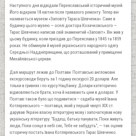
Наступного дня відвідали Переяславський історичний музей.
Його відкрили 18 квітня після тривалого ремонту. Тепер він
називається музеєм «Заповіту Тараса Шевченка». Саме в
будинку цього музею — оселі доктора Козачковського —
Тарас Шевченко написав свій знаменитий «Заповіт». Він жив у
цьому будинку, коли приїздив до Переяслава у 1845 та 1859
роках. Не обминули й музей українського народного одягу
Середньої Наддніпрянщини, що розташований у приміщенні
Михайлівської церкви.
Далі маршрут лежав до Полтави. Полтавські англомовні
екскурсоводи беруть за 1 годину екскурсії 20 доларів. Але
тільки в гривнях і по курсу Нацбанку. Долари категорично
відмовляються брати, хоча й називають ціни в доларах. У
Полтаві також було що подивитися – садиба-музей Івана
Котляревського — полтавця, який у першій чверті XIX ст.
дарував Україні власну літературну мову і започаткував нову
українську літературу. “Будеш, батьку панувати, Поки живуть
люди, Поки сонце в небі сяє, Тебе не забудуть”, — так оцінив
історичну постать Івана Котляревського Тарас Шевченко.