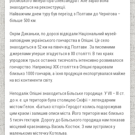
російського імператора Олександра І. Але зараз вона
знаходиться на реконструкції.
Найважчим днем туру був переїзд з Полтави до Чернігова –
більше 500 км.
Окрім Диканьки, по дорозі відвідали Національний музей-
заповідник українського гончарства в Опішні. Це село
знаходиться в 52 км на північ від Полтави . За писемними
джерелами уперше згадується в ХІІ столітті. В тих краях
упродовж трьох останніх тисячоліть інтенсивно розвивалося
гончарство. Наприкінці ХІХ століття в Опішні працювали
близько 1000 гончарів, а їхня продукція експортувалася майже
на всі континенти світу.
Неподалік Опішні знаходиться Більське городище. У VІІ – ІІІ ст.
до н. е. ця територія була столицею Скіфії – легендарним
містом Гелон. «Батько історії» Геродот колись подорожував
цим краєм і залишив описи міста. Його територія має близько
5 тисяч гектарів. Дорогу до Більського городища нам показав
місцевий краєзнавець Василь Костюк. З ним зустрілися у
маленькому містечку Котельва.