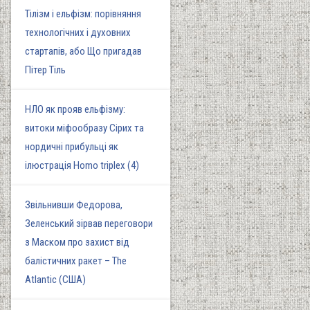
Тілізм і ельфізм: порівняння
технологічних і духовних
стартапів, або Що пригадав
Пітер Тіль
НЛО як прояв ельфізму:
витоки міфообразу Сірих та
нордичні прибульці як
ілюстрація Homo triplex (4)
Звільнивши Федорова,
Зеленський зірвав переговори
з Маском про захист від
балістичних ракет – The
Atlantic (США)