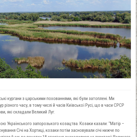
ькі кургани з царськими похованнями, які були затоплені. Ми
 різного часу, в тому числі й часів Київської Русі, що в часи СРСР
ви, які складали Великий Луг.
ною Українського запорозького козацтва. Козаки казали: "Матір –
аснування Січі на Хортиці, козаки потім засновували січі нижче по