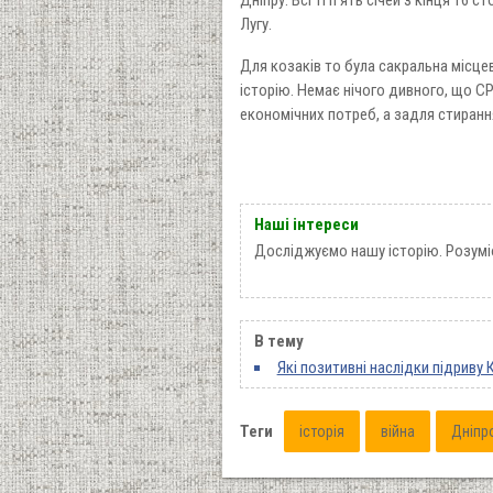
Дніпру. Всі ті п'ять січей з кінця 16
Лугу.
Для козаків то була сакральна місцев
історію. Немає нічого дивного, що СР
економічних потреб, а задля стирання
Наші інтереси
Досліджуємо нашу історію. Розуміє
В тему
Які позитивні наслідки підриву
Теги
історія
війна
Дніпр