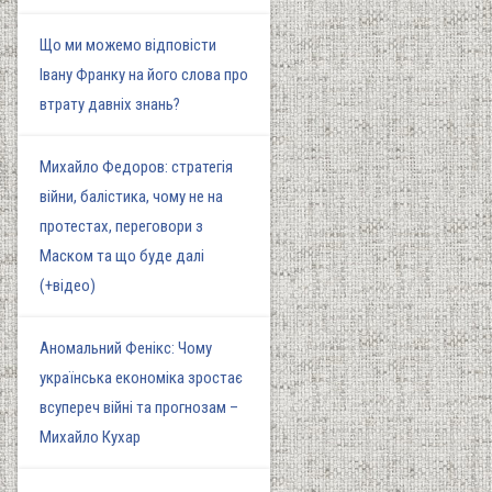
Що ми можемо відповісти
Івану Франку на його слова про
втрату давніх знань?
Михайло Федоров: стратегія
війни, балістика, чому не на
протестах, переговори з
Маском та що буде далі
(+відео)
Аномальний Фенікс: Чому
українська економіка зростає
всупереч війні та прогнозам –
Михайло Кухар