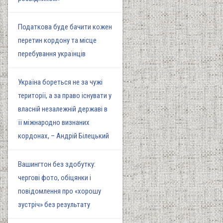
Податкова буде бачити кожен
перетин кордону та місце
перебування українців
Україна бореться не за чужі
території, а за право існувати у
власній незалежній державі в
її міжнародно визнаних
кордонах, – Андрій Білецький
Вашингтон без здобутку:
чергові фото, обіцянки і
повідомлення про «хорошу
зустріч» без результату