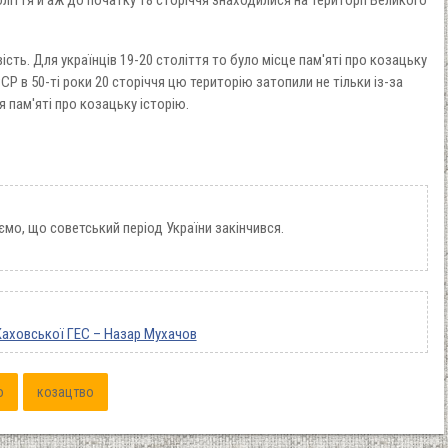
 століття й аж до початку 18 сторіччя знаходилися на території Великого
ість. Для українців 19-20 століття то було місце пам'яті про козацьку
СР в 50-ті роки 20 сторіччя цю територію затопили не тільки із-за
 пам'яті про козацьку історію.
мо, що советський період України закінчився.
 Каховської ГЕС – Назар Мухачов
о
козацтво