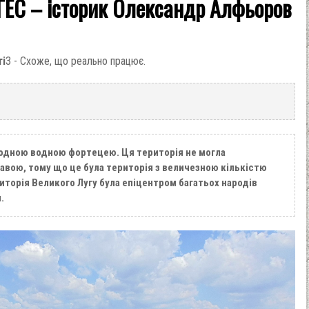
 ГЕС – історик Олександр Алфьоров
ті
3 - Схоже, що реально працює.
родною водною фортецею. Ця територія не могла
ою, тому що це була територія з величезною кількістю
риторія Великого Лугу була епіцентром багатьох народів
.