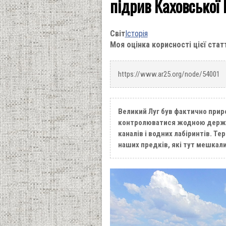
підрив Каховської
Світ
Історія
Моя оцінка корисності цієї стат
https://www.ar25.org/node/54001
Великий Луг був фактично при
контролюватися жодною держав
каналів і водних лабіринтів. Те
наших предків, які тут мешкали