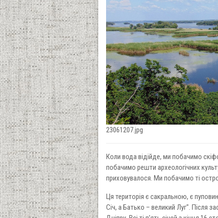
23061207.jpg
Коли вода відійде, ми побачимо скіфс
побачимо решти археологічних культур
приховувалося. Ми побачимо ті остро
Ця територія є сакральною, є пупови
Січ, а Батько – великий Луг". Після з