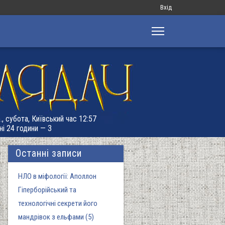
Меню
Вхід
облікового
запису
користувача
., субота, Київський час 12:57
ні 24 години — 3
Останні записи
НЛО в міфології: Аполлон
Гіперборійський та
технологічні секрети його
мандрівок з ельфами (5)