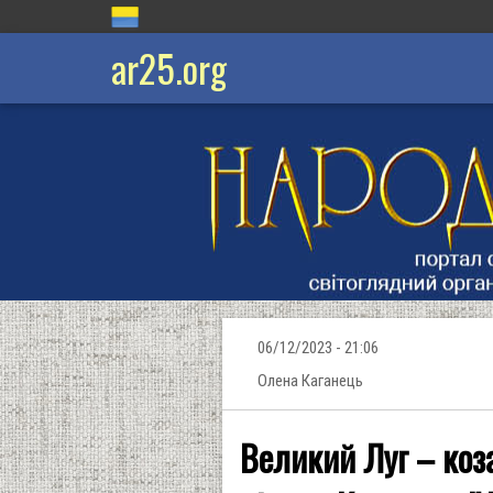
ar25.org
06/12/2023 - 21:06
Олена Каганець
Великий Луг – коз