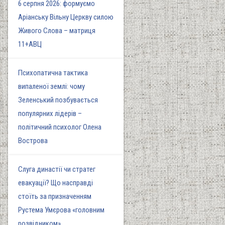
6 серпня 2026: формуємо
Аріанську Вільну Церкву силою
Живого Слова – матриця
11+АВЦ
Психопатична тактика
випаленої землі: чому
Зеленський позбувається
популярних лідерів –
політичний психолог Олена
Вострова
Слуга династії чи стратег
евакуації? Що насправді
стоїть за призначенням
Рустема Умєрова «головним
розвідником»