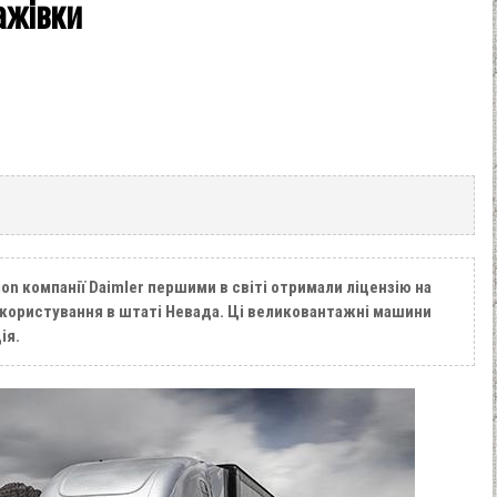
ажівки
tion компанії Daimler першими в світі отримали ліцензію на
 користування в штаті Невада. Ці великовантажні машини
ія.