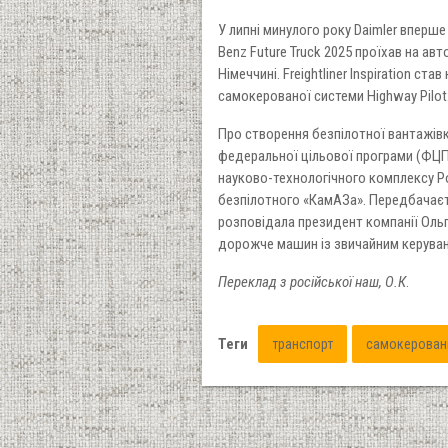
У липні минулого року Daimler вперше
Benz Future Truck 2025 проїхав на ав
Німеччині. Freightliner Inspiration 
самокерованої системи Highway Pilot
Про створення безпілотної вантажівк
федеральної цільової програми (ФЦП
науково-технологічного комплексу Рос
безпілотного «КамАЗа». Передбачаєт
розповідала президент компанії Ольг
дорожче машин із звичайним керува
Переклад з російської наш, О.К
.
Теги
транспорт
самокеровані