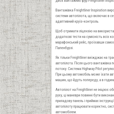
двох вантажних фур Freightliner Inspir
Вантажівка Freightliner Inspiration ви
системи автопілота, що включає в се
адаптивний круїз-контроль.
Щоб отримати ліцензію на використанн
додаткові тести на сумісність всіх ко
марафонський рейс, проїхавши самост
Папенбурзі.
Як тільки Freightliner виїжджає на тр
автопілота. Після цього вантажівка 
потоку. Система Highway Pilot регул
При цьому автомобіль може їхати ав
машин, що йдуть попереду, а в годин
Автопілот на Freightliner не ініціює 
руху, ці маневри повинні бути викона
приладову панель і приймає інструкц
автопілоту працювати коректно, сис
автомобілем.