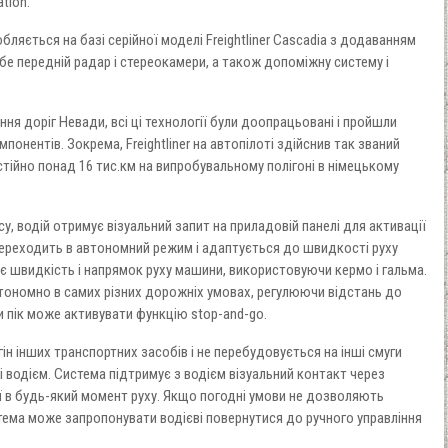
ation.
робляється на базі серійної моделі Freightliner Cascadia з додаванням
бе передній радар і стереокамери, а також допоміжну систему і
я доріг Невади, всі ці технології були доопрацьовані і пройшли
мпонентів. Зокрема, Freightliner на автопілоті здійснив так званий
ійно понад 16 тис.км на випробувальному полігоні в німецькому
асу, водій отримує візуальний запит на приладовій панелі для активації
переходить в автономний режим і адаптується до швидкості руху
ює швидкість і напрямок руху машини, використовуючи кермо і гальма.
тономно в самих різних дорожніх умовах, регулюючи відстань до
и пік може активувати функцію stop-and-go.
обгін інших транспортних засобів і не перебудовується на інші смуги
ні водієм. Система підтримує з водієм візуальний контакт через
ії в будь-який момент руху. Якщо погодні умови не дозволяють
тема може запропонувати водієві повернутися до ручного управління