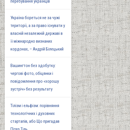
перебування українців
Україна бореться не за чужі
території, а за право існувати у
власній незалежній державі в
її міжнародно визнаних
кордонах, – Андрій Білецький
Вашингтон без здобутку:
чергові фото, обіцянки і
повідомлення про «хорошу
зустріч» без результату
Тілізм і ельфізм: порівняння
технологічних і духовних
стартапів, або Що пригадав
Пітер Тіль