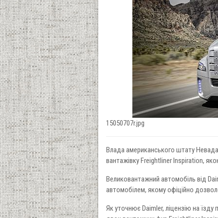
15050707r.jpg
Влада американського штату Невада 
вантажівку Freightliner Inspiration, 
Великовантажний автомобіль від Daim
автомобілем, якому офіційно дозвол
Як уточнює Daimler, ліцензію на їзд