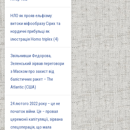
НЛО як прояв ельфізму:
витоки міфообразу Сірих та
нордичні прибульці як
ілюстрація Homo triplex (4)
Звільнивши Федорова,
Зеленський зірвав переговори
з Маском про захист від
балістичних ракет – The
Atlantic (США)
24 лютого 2022 року – це не
початок війни. Це – провал
церемонії капітуляції, зірвана
спецоперація, що мала