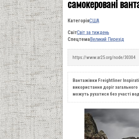
самокеровані вант
Категорія
США
Світ
Світ за тиждень
Спецтема
Великий Перехід
https://www.ar25.org/node/30304
Вантажівки Freightliner Inspira
використання доріг загального
можуть рухатися без участі вод