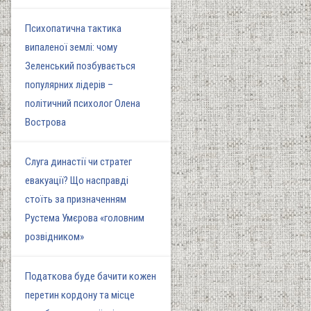
Психопатична тактика
випаленої землі: чому
Зеленський позбувається
популярних лідерів –
політичний психолог Олена
Вострова
Слуга династії чи стратег
евакуації? Що насправді
стоїть за призначенням
Рустема Умєрова «головним
розвідником»
Податкова буде бачити кожен
перетин кордону та місце