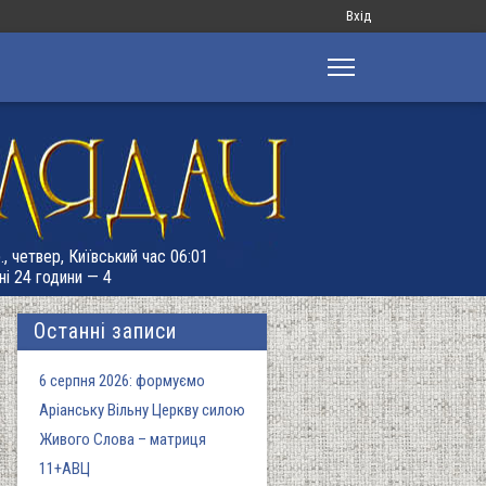
Меню
Вхід
облікового
запису
користувача
., четвер, Київський час 06:01
ні 24 години — 4
Останні записи
6 серпня 2026: формуємо
Аріанську Вільну Церкву силою
Живого Слова – матриця
11+АВЦ