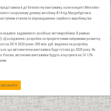
 представила в дії безпілотну вантажівку, коли концепт Mercedes-
топілоті охороняєму ділянку автобану А14 під Магдебургом в
став наступним етапом по впровадженню серійного виробництва
.
и недавно задумалися і російські автовиробники. В рамках
) «Дослідження і розробки за пріоритетними напрямами розвитку
ії на 2014-2020 роки» 300 млн. руб. виділено на розробку
ься, що автоматична вантажівка буде готова до 2020 року. Як
а Ускова, автономні вантажівки будуть коштувати на 10-15%
нням.
 автомобілі