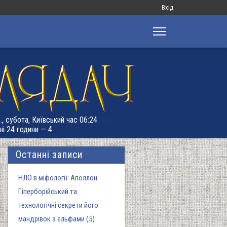
Меню
Вхід
облікового
запису
користувача
., субота, Київський час 06:24
ні 24 години — 4
Останні записи
НЛО в міфології: Аполлон
Гіперборійський та
технологічні секрети його
мандрівок з ельфами (5)