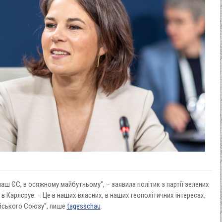
аш ЄС, в осяжному майбутньому", – заявила політик з партії зелених
 в Карлсруе. – Це в наших власних, в наших геополітичних інтересах,
йського Союзу", пише
tagesschau
.