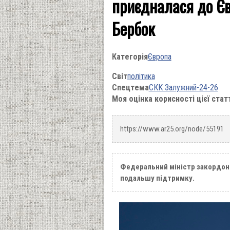
приєдналася до Єв
Бербок
Категорія
Європа
Світ
політика
Спецтема
СКК Залужний-24-26
Моя оцінка корисності цієї стат
https://www.ar25.org/node/55191
Федеральний міністр закордонн
подальшу підтримку.