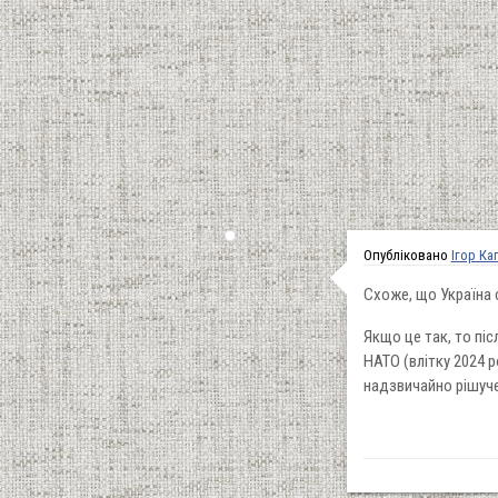
Опубліковано
Ігор Ка
Схоже, що Україна 
Якщо це так, то пі
НАТО (влітку 2024 р
надзвичайно рішуче.