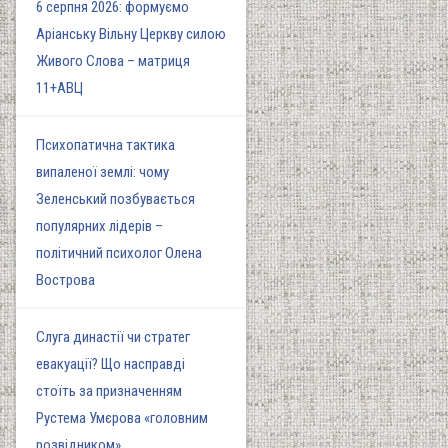
6 серпня 2026: формуємо
Аріанську Вільну Церкву силою
Живого Слова – матриця
11+АВЦ
Психопатична тактика
випаленої землі: чому
Зеленський позбувається
популярних лідерів –
політичний психолог Олена
Вострова
Слуга династії чи стратег
евакуації? Що насправді
стоїть за призначенням
Рустема Умєрова «головним
розвідником»