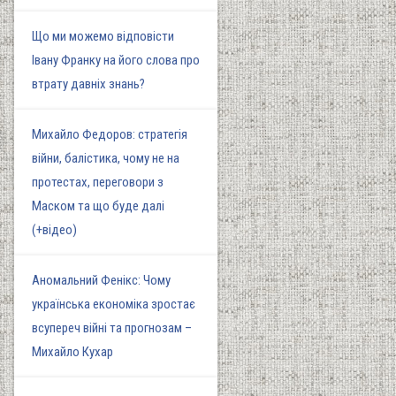
Що ми можемо відповісти
Івану Франку на його слова про
втрату давніх знань?
Михайло Федоров: стратегія
війни, балістика, чому не на
протестах, переговори з
Маском та що буде далі
(+відео)
Аномальний Фенікс: Чому
українська економіка зростає
всупереч війні та прогнозам –
Михайло Кухар