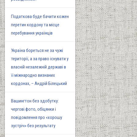
Податкова буде бачити кожен
перетин кордону та місце
перебування українців
Україна бореться не за чужі
території, а за право існувати у
власній незалежній державі в
її міжнародно визнаних
кордонах, – Андрій Білецький
Вашингтон без здобутку:
чергові фото, обіцянки і
повідомлення про «хорошу
зустріч» без результату