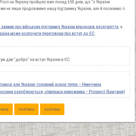
осії на Україну пройшло вже понад 650 днів, що "з України
ми не лише продовжимо нашу підтримку України, але й посилимо її.
 заявив про військову підтримку України впродовж десятиліття
, а
раїна може розпочати переговори про вступ до ЄС
.
ум дав "добро" на вступ України в ЄС.
мозі для України: головний донор тепер – Німеччина
росіяни озлоблюються, співпраця неможлива – Prospect (Британія)
ччина
політика
політики