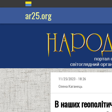
ar25.org
11/25/2023 - 18:26
Олена Каганець
В наших геополітич