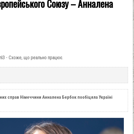
ропейського Союзу – Анналена
ті
3 - Схоже, що реально працює.
их справ Німеччини Анналена Бербок пообіцяла Україні