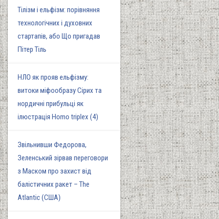
Тілізм і ельфізм: порівняння
технологічних і духовних
стартапів, або Що пригадав
Пітер Тіль
НЛО як прояв ельфізму:
витоки міфообразу Сірих та
нордичні прибульці як
ілюстрація Homo triplex (4)
Звільнивши Федорова,
Зеленський зірвав переговори
з Маском про захист від
балістичних ракет – The
Atlantic (США)