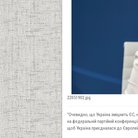
22051902.jpg
"Очевидно, що Україна зміцнить ЄС, н
на федеральній партійній конференції
щоб Україна приєдналася до Європе