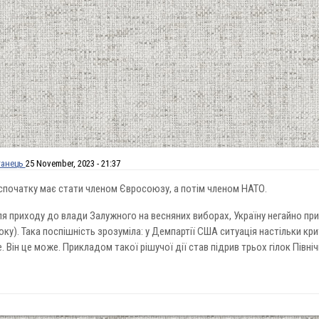
ганець
25 November, 2023 - 21:37
спочатку має стати членом Євросоюзу, а потім членом НАТО.
сля приходу до влади Залужного на весняних виборах, Україну негайно пр
оку). Така поспішність зрозуміла: у Демпартії США ситуація настільки кри
 Він це може. Прикладом такої рішучої дії став підрив трьох гілок Півн