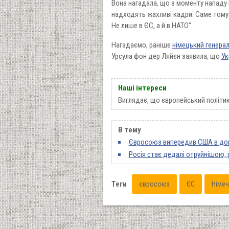
Вона нагадала, що з моменту нападу Р
надходять жахливі кадри. Саме тому 
Не лише в ЄС, а й в НАТО".
Нагадаємо, раніше
німецький генерал
Урсула фон дер Ляйєн заявила, що
Ук
Наші інтереси
Виглядає, що європейський політик
В тему
Євросоюз випередив США в допо
Росія стає дедалі отруйнішою, 
Теги
євросоюз
ЄС
Німе