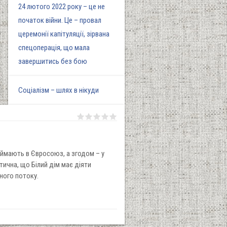
24 лютого 2022 року – це не
початок війни. Це – провал
церемонії капітуляції, зірвана
спецоперація, що мала
завершитись без бою
Соціалізм – шлях в нікуди
иймають в Євросоюз, а згодом – у
тична, що Білий дім має діяти
ічного потоку.