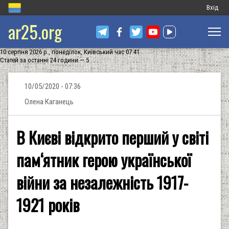
Меню
Вхід
ar25.org
обліков
запису
10 серпня 2026 р., понеділок, Київський час 07:41
користу
Статей за останні 24 години — 5
10/05/2020 - 07:36
Олена Каганець
В Києві відкрито перший у світі
пам‘ятник герою української
війни за незалежність 1917-
1921 років