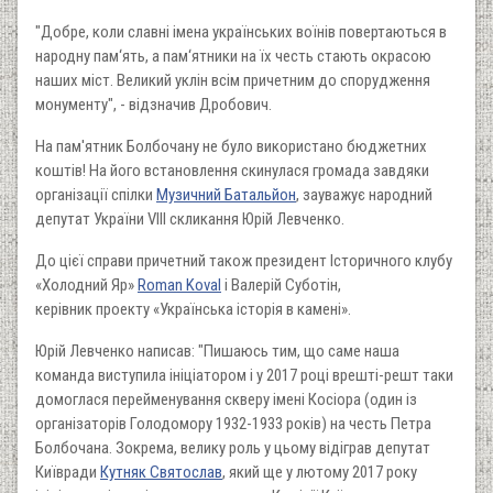
"Добре, коли славні імена українських воїнів повертаються в
народну пам‘ять, а пам‘ятники на їх честь стають окрасою
наших міст. Великий уклін всім причетним до спорудження
монументу", - відзначив Дробович.
На пам'ятник Болбочану не було використано бюджетних
коштів! На його встановлення скинулася громада завдяки
організації спілки
Музичний Батальйон
, зауважує народний
депутат України VIII скликання Юрій Левченко.
До цієї справи причетний також президент Історичного клубу
«Холодний Яр»
Roman Koval
і Валерій Суботін,
керівник проекту «Українська історія в камені».
Юрій Левченко написав: "Пишаюсь тим, що саме наша
команда виступила ініціатором і у 2017 році врешті-решт таки
домоглася перейменування скверу імені Косіора (один із
організаторів Голодомору 1932-1933 років) на честь Петра
Болбочана. Зокрема, велику роль у цьому відіграв депутат
Київради
Кутняк Святослав
, який ще у лютому 2017 року