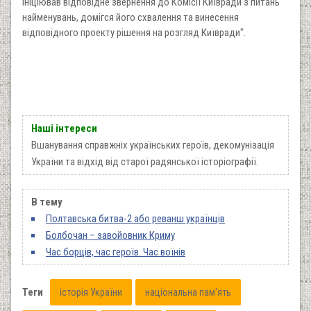
ініціював відповідне звернення до Комісії Київради з питань
найменувань, домігся його схвалення та винесення
відповідного проекту рішення на розгляд Київради".
Наші інтереси
Вшанування справжніх українських героїв, декомунізація
України та відхід від старої радянської історіографії.
В тему
Полтавська битва-2 або реванш українців
Болбочан – завойовник Криму
Час борців, час героїв. Час воїнів
Теги
історія України
національна пам'ять