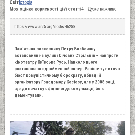
Світ
Історія
Моя оцінка корисності цієї статті
4 - Дуже важливо
https://www.ar25.org/node/46288
Пам‘ятник полковнику Петру Болбочану
встановили на вулиці Січових Стрільців – навпроти
кінотеатру Київська Русь. Навколо нього
розташовано однойменний сквер. Раніше тут стояв
бюст комуністичному бюрократу, вбивці й
організатору Голодомору Косіору, але у 2008 році,
ще до початку офіційної декомунізації, його
демонтували.