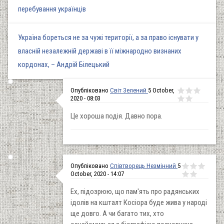
перебування українців
Україна бореться не за чужі території, а за право існувати у
власній незалежній державі в її міжнародно визнаних
кордонах, – Андрій Білецький
Опубліковано
Cвіт Зелений
5 October,
2020 - 08:03
Це хороша подія. Давно пора.
Опубліковано
Співтворець Незмінний
5
October, 2020 - 14:07
Ех, підозрюю, що пам'ять про радянських
ідолів на кшталт Косіора буде жива у народі
ще довго. А чи багато тих, хто