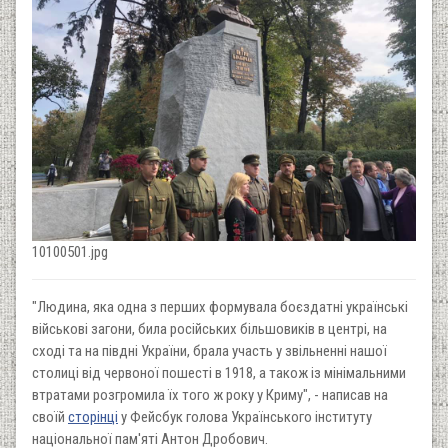
10100501.jpg
"Людина, яка одна з перших формувала боєздатні українські
військові загони, била російських більшовиків в центрі, на
сході та на півдні України, брала участь у звільненні нашої
столиці від червоної пошесті в 1918, а також із мінімальними
втратами розгромила їх того ж року у Криму", - написав на
своїй
сторінці
у Фейсбук голова Українського інституту
національної пам'яті Антон Дробович.