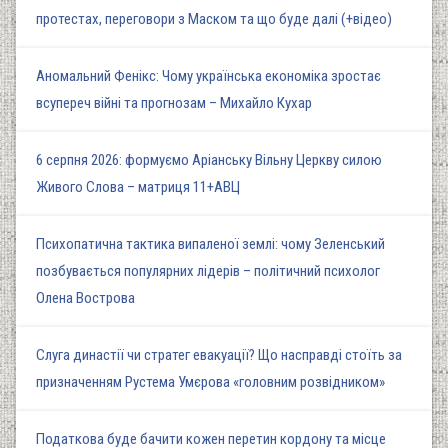
протестах, переговори з Маском та що буде далі (+відео)
Аномальний Фенікс: Чому українська економіка зростає
всупереч війні та прогнозам – Михайло Кухар
6 серпня 2026: формуємо Аріанську Вільну Церкву силою
Живого Слова – матриця 11+АВЦ
Психопатична тактика випаленої землі: чому Зеленський
позбувається популярних лідерів – політичний психолог
Олена Вострова
Слуга династії чи стратег евакуації? Що насправді стоїть за
призначенням Рустема Умєрова «головним розвідником»
Податкова буде бачити кожен перетин кордону та місце