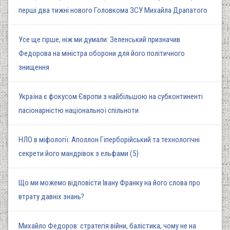
перші два тижні нового Головкома ЗСУ Михайла Драпатого
Усе ще гірше, ніж ми думали: Зеленський призначив
Федорова на міністра оборони для його політичного
знищення
Україна є фокусом Європи з найбільшою на субконтиненті
пасіонарністю національної спільноти
НЛО в міфології: Аполлон Гіперборійський та технологічні
секрети його мандрівок з ельфами (5)
Що ми можемо відповісти Івану Франку на його слова про
втрату давніх знань?
Михайло Федоров: стратегія війни, балістика, чому не на