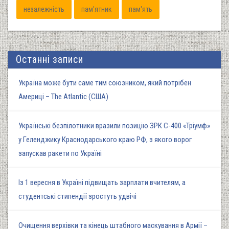
незалежність
пам'ятник
пам'ять
Останні записи
Україна може бути саме тим союзником, який потрібен
Америці – The Atlantic (США)
Українські безпілотники вразили позицію ЗРК С-400 «Тріумф»
у Геленджику Краснодарського краю РФ, з якого ворог
запускав ракети по Україні
Із 1 вересня в Україні підвищать зарплати вчителям, а
студентські стипендії зростуть удвічі
Очищення верхівки та кінець штабного маскування в Армії –