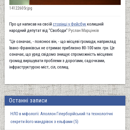
14122605r.jpg
Про це написав на своїй
сторінці у Фейсбук
колишній
народний депутат від "Свободи"
Руслан Марцінків
"Це означає, - пояснює він, - що місцеві громади, наприклад
Івано-Франківськ не отримає приблизно 80-100 млн. грн. Це
означає, що уряд свідомо знищує спроможність місцевих
громад вирішувати проблеми з дорогами, садочками,
інфраструктурою міст, сіл, селищ.
Останні записи
НЛО в міфології: Аполлон Гіперборійський та технологічні
секрети його мандрівок з ельфами (5)