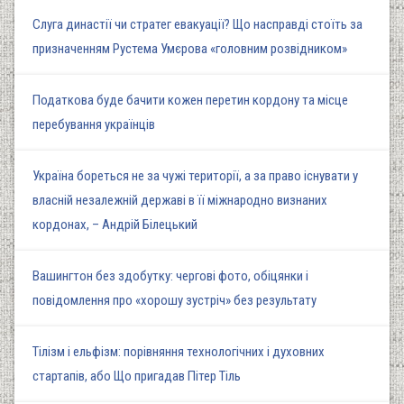
Слуга династії чи стратег евакуації? Що насправді стоїть за
призначенням Рустема Умєрова «головним розвідником»
Податкова буде бачити кожен перетин кордону та місце
перебування українців
Україна бореться не за чужі території, а за право існувати у
власній незалежній державі в її міжнародно визнаних
кордонах, – Андрій Білецький
Вашингтон без здобутку: чергові фото, обіцянки і
повідомлення про «хорошу зустріч» без результату
Тілізм і ельфізм: порівняння технологічних і духовних
стартапів, або Що пригадав Пітер Тіль