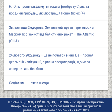
НЛО як прояв ельфізму: витоки міфообразу Сірих та
нордичні прибульці як ілюстрація Homo triplex (4)
Звільнивши Федорова, Зеленський зірвав переговори з
Маском про захист від балістичних ракет – The Atlantic
(США)
24 лютого 2022 року – це не початок війни. Це – провал
церемонії капітуляції, зірвана спецоперація, що мала
завершитись без бою
Соціалізм – шлях в нікуди
© 1999-2026, НАРОДНИЙ ОГЛЯДАЧ, ПЕРЕХІД-IV. Всі права застережено.
Використання інформації з сайту дозволяється тільки при умові
розміщення активного посилання на AR25.ORG