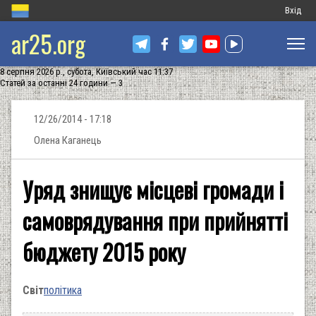
Меню
Вхід
ar25.org
обліков
запису
8 серпня 2026 р., субота, Київський час 11:37
користу
Статей за останні 24 години — 3
12/26/2014 - 17:18
Олена Каганець
Уряд знищує місцеві громади і
самоврядування при прийнятті
бюджету 2015 року
Світ
політика