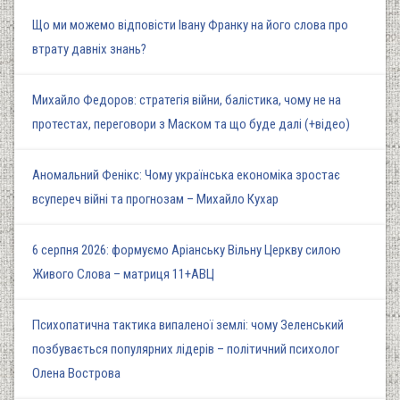
Що ми можемо відповісти Івану Франку на його слова про
втрату давніх знань?
Михайло Федоров: стратегія війни, балістика, чому не на
протестах, переговори з Маском та що буде далі (+відео)
Аномальний Фенікс: Чому українська економіка зростає
всупереч війні та прогнозам – Михайло Кухар
6 серпня 2026: формуємо Аріанську Вільну Церкву силою
Живого Слова – матриця 11+АВЦ
Психопатична тактика випаленої землі: чому Зеленський
позбувається популярних лідерів – політичний психолог
Олена Вострова