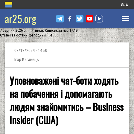
Меню
Вхід
ar25.org
обліков
запису
7 серпня 2026 р., п'ятниця, Київський час 17:19
користу
Статей за останні 24 години — 4
08/18/2024 - 14:50
Ігор Каганець
Уповноважені чат-боти ходять
на побачення і допомагають
людям знайомитись – Business
Insider (США)