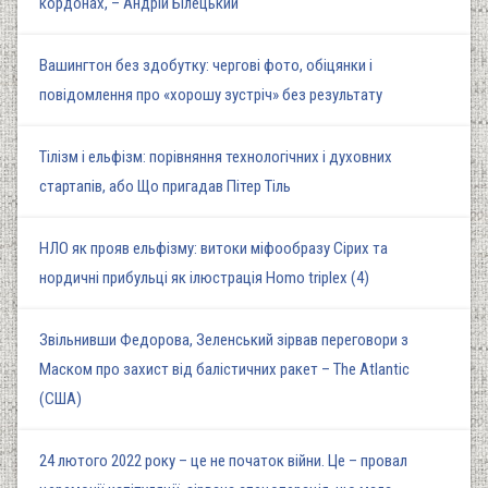
кордонах, – Андрій Білецький
Вашингтон без здобутку: чергові фото, обіцянки і
повідомлення про «хорошу зустріч» без результату
Тілізм і ельфізм: порівняння технологічних і духовних
стартапів, або Що пригадав Пітер Тіль
НЛО як прояв ельфізму: витоки міфообразу Сірих та
нордичні прибульці як ілюстрація Homo triplex (4)
Звільнивши Федорова, Зеленський зірвав переговори з
Маском про захист від балістичних ракет – The Atlantic
(США)
24 лютого 2022 року – це не початок війни. Це – провал