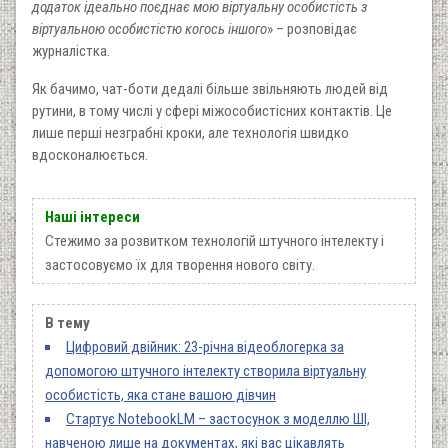
додаток ідеально поєднає мою віртуальну особистість з
віртуальною особистістю когось іншого
» – розповідає
журналістка.
Як бачимо, чат-боти дедалі більше звільняють людей від
рутини, в тому числі у сфері міжособистісних контактів. Це
лише перші незграбні кроки, але технологія швидко
вдосконалюється.
Наші інтереси
Стежимо за розвитком технологій штучного інтелекту і
застосовуємо їх для творення нового світу.
В тему
Цифровий двійник: 23-річна відеоблогерка за
допомогою штучного інтелекту створила віртуальну
особистість, яка стане вашою дівчин
Стартує NotebookLM – застосунок з моделлю ШІ,
навченою лише на документах, які вас цікавлять