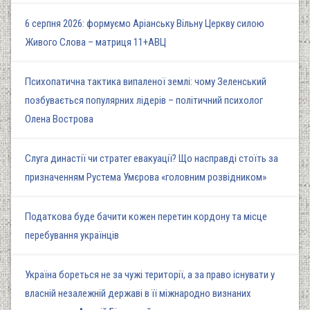
6 серпня 2026: формуємо Аріанську Вільну Церкву силою
Живого Слова – матриця 11+АВЦ
Психопатична тактика випаленої землі: чому Зеленський
позбувається популярних лідерів – політичний психолог
Олена Вострова
Слуга династії чи стратег евакуації? Що насправді стоїть за
призначенням Рустема Умєрова «головним розвідником»
Податкова буде бачити кожен перетин кордону та місце
перебування українців
Україна бореться не за чужі території, а за право існувати у
власній незалежній державі в її міжнародно визнаних