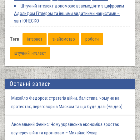
Штучний інтелект допоможе взаємодіяти з цифровим
Адольфом Гітлером та іншими видатними нацистами –
звіт ЮНЕСКО
Теги
інтернет
знайомство
роботи
штучний інтелект
Останні записи
Михайло Федоров: стратегія війни, балістика, чому не на
протестах, переговори з Маском та що буде далі (+відео)
Аномальний Фенікс: Чому українська економіка зростає
всупереч війні та прогнозам – Михайло Кухар