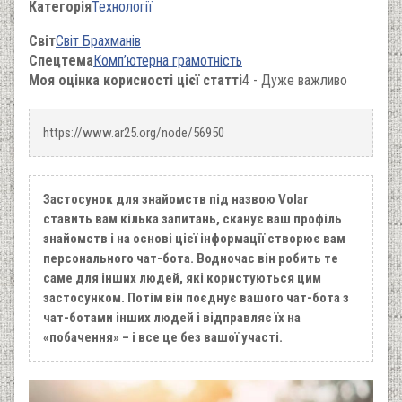
Категорія
Технології
Світ
Світ Брахманів
Спецтема
Комп’ютерна грамотність
Моя оцінка корисності цієї статті
4 - Дуже важливо
https://www.ar25.org/node/56950
Застосунок для знайомств під назвою Volar
ставить вам кілька запитань, сканує ваш профіль
знайомств і на основі цієї інформації створює вам
персонального чат-бота. Водночас він робить те
саме для інших людей, які користуються цим
застосунком. Потім він поєднує вашого чат-бота з
чат-ботами інших людей і відправляє їх на
«побачення» – і все це без вашої участі.