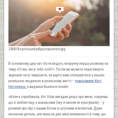
240818zastosunkydlyaznayomstv.jpg
В основному два чат-боти ведуть незручну першу розмову на
тему «Отже, які в тебе хобі?». Потім ви можете переглянути
журнали чату і вирішити, чи варто вам спілкуватися з іншою
реальною людиною в реальному житті –
повідомляє Кеті
Нотопулос
з видання Business Insider.
«
Коли я спробувала, бот Volar вигадав дещо про мене, зокрема,
що я люблю піцу з ананасами (яку я ніколи не куштувала) – у
розмові про їжу з іншим ботом зі штучним інтелектом. Дуже
незначна деталь, але вона не дає мені впевненості в тому, що