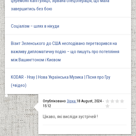
церемонії капітуляції, зірвана спецоперація, що мала
завершитись без бою
Соціалізм – шлях в нікуди
Візит Зеленського до США несподівано перетворився на
важливу дипломатичну подію – що пишуть про потепління
між Вашингтоном і Києвом
KODAR - Hray | Нова Українська Музика | Пісня про Гру
(+відео)
Опубліковано
Зірка
18 August, 2024 -
15:12
Цікаво, які висліди зустрічей !