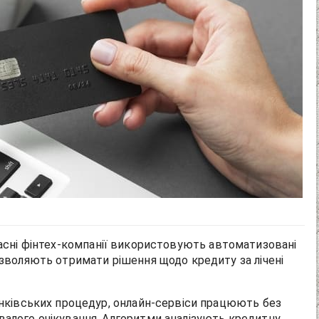
часні фінтех-компанії використовують автоматизовані
озволяють отримати рішення щодо кредиту за лічені
банківських процедур, онлайн-сервіси працюють без
валого очікування. Алгоритми аналізують кредитну