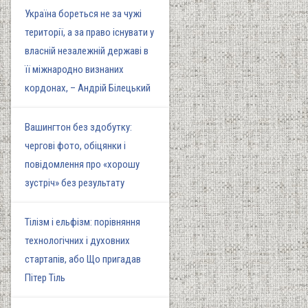
Україна бореться не за чужі
території, а за право існувати у
власній незалежній державі в
її міжнародно визнаних
кордонах, – Андрій Білецький
Вашингтон без здобутку:
чергові фото, обіцянки і
повідомлення про «хорошу
зустріч» без результату
Тілізм і ельфізм: порівняння
технологічних і духовних
стартапів, або Що пригадав
Пітер Тіль