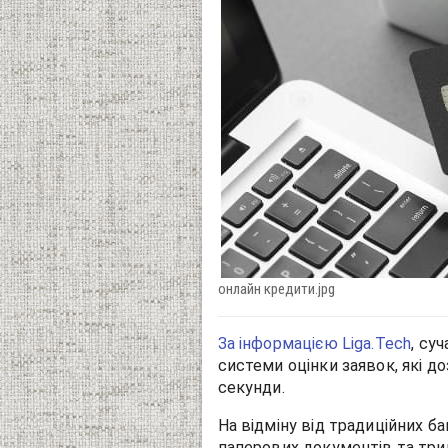
онлайн кредити.jpg
За інформацією Liga.Tech
, су
системи оцінки заявок, які д
секунди.
На відміну від традиційних 
паперових документів та три