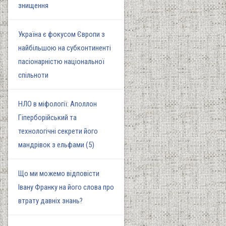
знищення
Україна є фокусом Європи з
найбільшою на субконтиненті
пасіонарністю національної
спільноти
НЛО в міфології: Аполлон
Гіперборійський та
технологічні секрети його
мандрівок з ельфами (5)
Що ми можемо відповісти
Івану Франку на його слова про
втрату давніх знань?