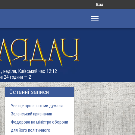
Меню
Вхід
облікового
запису
користувача
., неділя, Київський час 12:12
ні 24 години — 2
Останні записи
Усе ще гірше, ніж ми думали:
Зеленський призначив
Федорова на міністра оборони
для його політичного