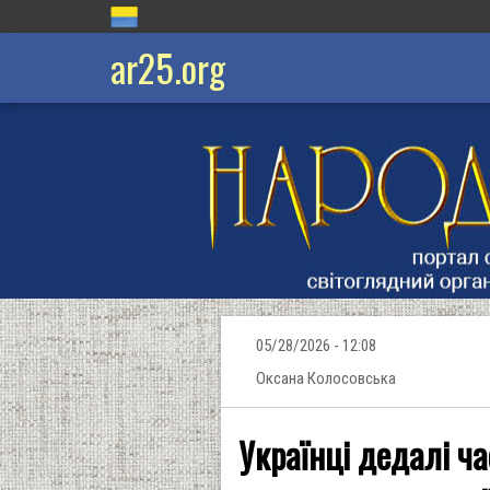
ar25.org
05/28/2026 - 12:08
Оксана Колосовська
Українці дедалі ч