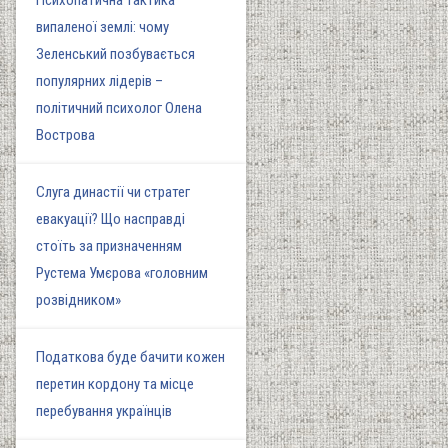
Психопатична тактика
випаленої землі: чому
Зеленський позбувається
популярних лідерів –
політичний психолог Олена
Вострова
Слуга династії чи стратег
евакуації? Що насправді
стоїть за призначенням
Рустема Умєрова «головним
розвідником»
Податкова буде бачити кожен
перетин кордону та місце
перебування українців