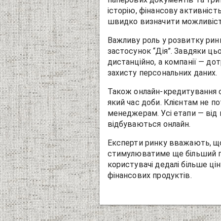
історію, фінансову активність
швидко визначити можливість
Важливу роль у розвитку ринк
застосунок “Дія”. Завдяки ц
дистанційно, а компанії — д
захисту персональних даних.
Також онлайн-кредитування с
який час доби. Клієнтам не п
менеджерам. Усі етапи — від 
відбуваються онлайн.
Експерти ринку вважають, що
стимулюватиме ще більший по
користувачі дедалі більше ц
фінансових продуктів.