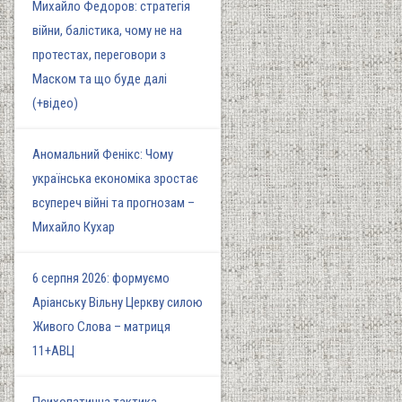
Михайло Федоров: стратегія
війни, балістика, чому не на
протестах, переговори з
Маском та що буде далі
(+відео)
Аномальний Фенікс: Чому
українська економіка зростає
всупереч війні та прогнозам –
Михайло Кухар
6 серпня 2026: формуємо
Аріанську Вільну Церкву силою
Живого Слова – матриця
11+АВЦ