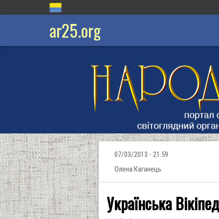
ar25.org
07/03/2013 - 21:59
Олена Каганець
Українська Вікіпед