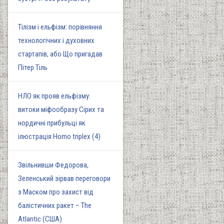
Тілізм і ельфізм: порівняння
технологічних і духовних
стартапів, або Що пригадав
Пітер Тіль
НЛО як прояв ельфізму:
витоки міфообразу Сірих та
нордичні прибульці як
ілюстрація Homo triplex (4)
Звільнивши Федорова,
Зеленський зірвав переговори
з Маском про захист від
балістичних ракет – The
Atlantic (США)