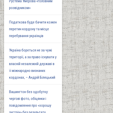
Рустема Умєрова «головним
розвідником»
Податкова буде бачити кожен
перетин кордону та місце
перебування українців
Україна бореться не за чужі
території, а за право існувати у
власній незалежній державі в
її міжнародно визнаних
кордонах, – Андрій Білецький
Вашингтон без здобутку:
чергові фото, обіцянки і
повідомлення про «хорошу
зустріч» без результату