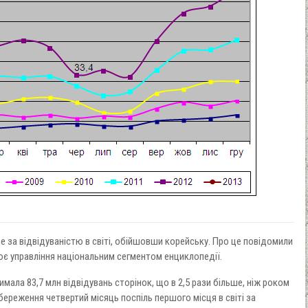
сце за відвідуваністю в світі, обійшовши корейську. Про це повідомили
нює управління національним сегментом енциклопедії.
римала 83,7 млн відвідувань сторінок, що в 2,5 рази більше, ніж роком
береження четвертий місяць поспіль першого місця в світі за