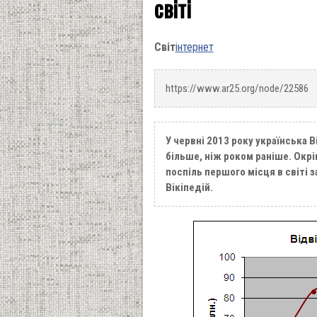
світі
Світ
інтернет
https://www.ar25.org/node/22586
У червні 2013 року українська В
більше, ніж роком раніше. Окр
поспіль першого місця в світі
Вікіпедій.