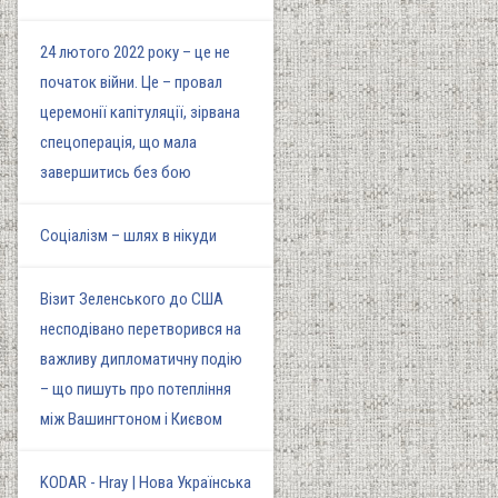
24 лютого 2022 року – це не
початок війни. Це – провал
церемонії капітуляції, зірвана
спецоперація, що мала
завершитись без бою
Соціалізм – шлях в нікуди
Візит Зеленського до США
несподівано перетворився на
важливу дипломатичну подію
– що пишуть про потепління
між Вашингтоном і Києвом
KODAR - Hray | Нова Українська