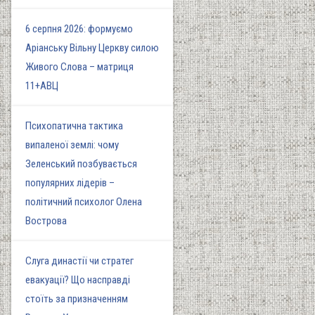
6 серпня 2026: формуємо
Аріанську Вільну Церкву силою
Живого Слова – матриця
11+АВЦ
Психопатична тактика
випаленої землі: чому
Зеленський позбувається
популярних лідерів –
політичний психолог Олена
Вострова
Слуга династії чи стратег
евакуації? Що насправді
стоїть за призначенням