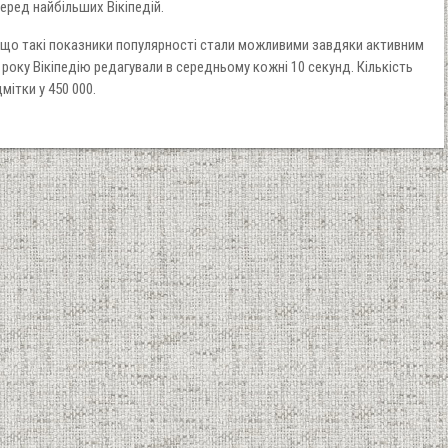
ред найбільших Вікіпедій.
, що такі показники популярності стали можливими завдяки активним
 року Вікіпедію редагували в середньому кожні 10 секунд. Кількість
мітки у 450 000.