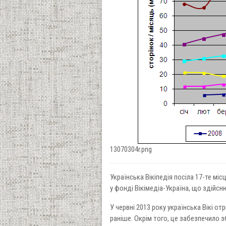
13070304r.png
Українська Вікіпедія посіла 17-те мі
у фонді Вікімедіа-Україна, що здійс
У червні 2013 року українська Вікі от
раніше. Окрім того, це забезпечило з