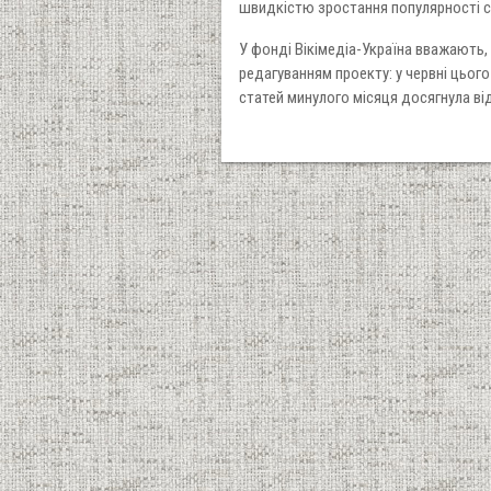
швидкістю зростання популярності се
У фонді Вікімедіа-Україна вважають
редагуванням проекту: у червні цього
статей минулого місяця досягнула від