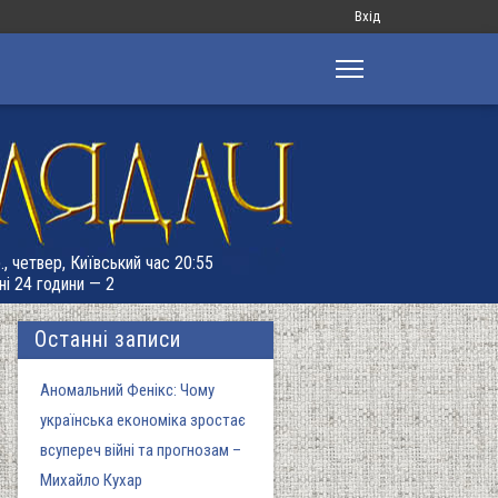
Меню
Вхід
облікового
запису
користувача
., четвер, Київський час 20:55
ні 24 години — 2
Останні записи
Аномальний Фенікс: Чому
українська економіка зростає
всупереч війні та прогнозам –
Михайло Кухар