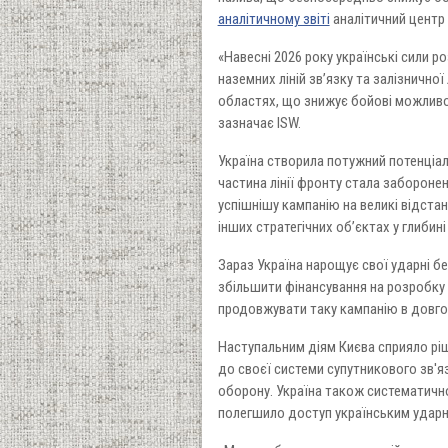
аналітичному звіті
аналітичний центр 
«Навесні 2026 року українські сили 
наземних ліній зв’язку та залізнично
областях, що знижує бойові можливост
зазначає ISW.
Україна створила потужний потенціал 
частина лінії фронту стала забороне
успішнішу кампанію на великі відста
інших стратегічних об’єктах у глибині
Зараз Україна нарощує свої ударні б
збільшити фінансування на розробку
продовжувати таку кампанію в довгос
Наступальним діям Києва сприяло ріш
до своєї системи супутникового зв'я
оборону. Україна також систематичн
полегшило доступ українським удар