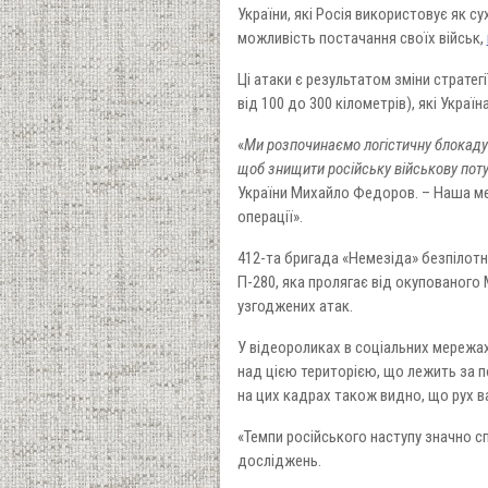
України, які Росія використовує як 
можливість постачання своїх військ,
Ці атаки є результатом зміни страте
від 100 до 300 кілометрів), які Украї
«
Ми розпочинаємо логістичну блокаду 
щоб знищити російську військову поту
України Михайло Федоров. – Наша мет
операції».
412-та бригада «Немезіда» безпілотн
П-280, яка пролягає від окупованого
узгоджених атак.
У відеороликах в соціальних мережа
над цією територією, що лежить за по
на цих кадрах також видно, що рух в
«Темпи російського наступу значно с
досліджень.