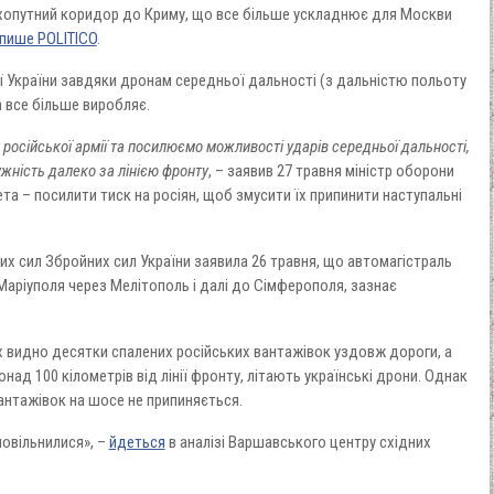
сухопутний коридор до Криму, що все більше ускладнює для Москви
пише POLITICO
.
гії України завдяки дронам середньої дальності (з дальністю польоту
на все більше виробляє.
російської армії та посилюємо можливості ударів середньої дальності,
жність далеко за лінією фронту
, – заявив 27 травня міністр оборони
а – посилити тиск на росіян, щоб змусити їх припинити наступальні
их сил Збройних сил України заявила 26 травня, що автомагістраль
 Маріуполя через Мелітополь і далі до Сімферополя, зазнає
х видно десятки спалених російських вантажівок уздовж дороги, а
над 100 кілометрів від лінії фронту, літають українські дрони. Однак
антажівок на шосе не припиняється.
повільнилися», –
йдеться
в аналізі Варшавського центру східних