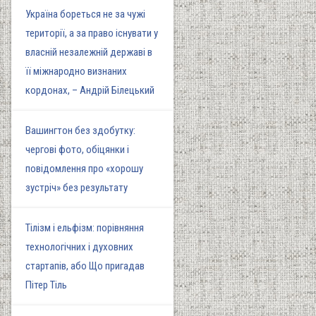
Україна бореться не за чужі
території, а за право існувати у
власній незалежній державі в
її міжнародно визнаних
кордонах, – Андрій Білецький
Вашингтон без здобутку:
чергові фото, обіцянки і
повідомлення про «хорошу
зустріч» без результату
Тілізм і ельфізм: порівняння
технологічних і духовних
стартапів, або Що пригадав
Пітер Тіль