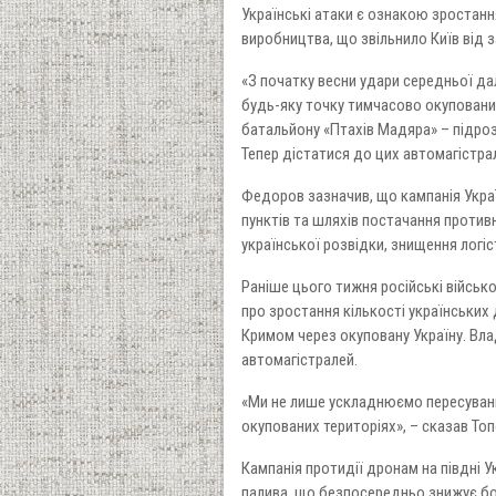
Українські атаки є ознакою зростанн
виробництва, що звільнило Київ від з
«З початку весни удари середньої да
будь-яку точку тимчасово окупованих
батальйону «Птахів Мадяра» – підроз
Тепер дістатися до цих автомагістрал
Федоров зазначив, що кампанія Украї
пунктів та шляхів постачання против
української розвідки, знищення логіс
Раніше цього тижня російські військ
про зростання кількості українських 
Кримом через окуповану Україну. Вла
автомагістралей.
«Ми не лише ускладнюємо пересуванн
окупованих територіях», – сказав Топ
Кампанія протидії дронам на півдні У
палива, що безпосередньо знижує бой