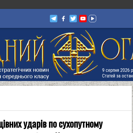
9 серпня 2026 р
Статей за остан
івних ударів по сухопутному