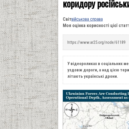
коридору російськ
Світ
військова справа
Моя оцінка корисності цієї стат
https://www.ar25.org/node/61189
У відеороликах в соціальних м
уздовж дороги, а над цією тери
літають українські дрони.