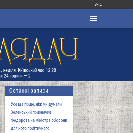
Меню
Вхід
облікового
запису
користувача
., неділя, Київський час 12:28
ні 24 години — 2
Останні записи
Усе ще гірше, ніж ми думали:
Зеленський призначив
Федорова на міністра оборони
для його політичного