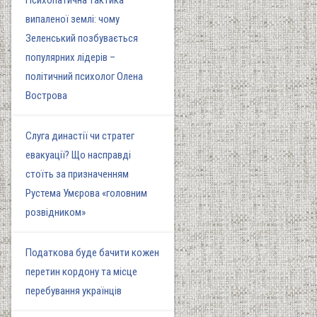
Психопатична тактика
випаленої землі: чому
Зеленський позбувається
популярних лідерів –
політичний психолог Олена
Вострова
Слуга династії чи стратег
евакуації? Що насправді
стоїть за призначенням
Рустема Умєрова «головним
розвідником»
Податкова буде бачити кожен
перетин кордону та місце
перебування українців