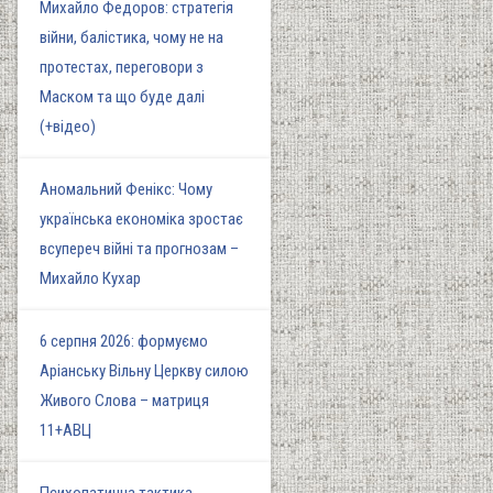
Михайло Федоров: стратегія
війни, балістика, чому не на
протестах, переговори з
Маском та що буде далі
(+відео)
Аномальний Фенікс: Чому
українська економіка зростає
всупереч війні та прогнозам –
Михайло Кухар
6 серпня 2026: формуємо
Аріанську Вільну Церкву силою
Живого Слова – матриця
11+АВЦ