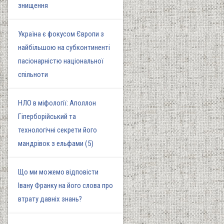
знищення
Україна є фокусом Європи з
найбільшою на субконтиненті
пасіонарністю національної
спільноти
НЛО в міфології: Аполлон
Гіперборійський та
технологічні секрети його
мандрівок з ельфами (5)
Що ми можемо відповісти
Івану Франку на його слова про
втрату давніх знань?