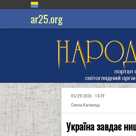
ar25.org
05/29/2026 - 14:39
Олена Каганець
Україна завдає нищ