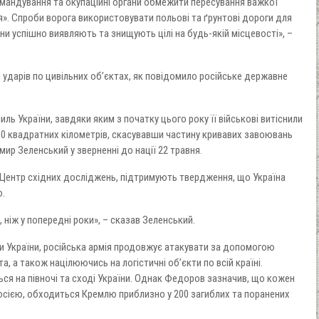
мандування та окупаційні органи обмежити пересування важкої
ія». Спроби ворога використовувати польові та ґрунтові дороги для
они успішно виявляють та знищують цілі на будь-якій місцевості», –
і ударів по цивільних об’єктах, як повідомило російське державне
ь України, завдяки яким з початку цього року її військові витіснили
90 квадратних кілометрів, скасувавши частину кривавих завоювань
мир Зеленський у зверненні до нації 22 травня.
 Центр східних досліджень, підтримують твердження, що Україна
ю.
, ніж у попередні роки», – сказав Зеленський.
и України, російська армія продовжує атакувати за допомогою
а, а також націлюючись на логістичні об’єкти по всій країні.
ься на півночі та сході України. Однак Федоров зазначив, що кожен
осією, обходиться Кремлю приблизно у 200 загиблих та поранених