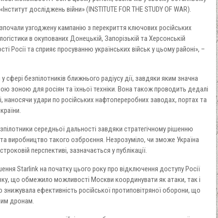
«Інститут досліджень війни» (INSTITUTE FOR THE STUDY OF WAR).
розпочали узгоджену кампанію з перекриття ключових російських
ї логістики в окупованих Донецькій, Запорізькій та Херсонській
і Росії та сприяє просуванню українських військ у цьому районі», –
у сфері безпілотників ближнього радіусу дії, завдяки яким значна
ною зоною для росіян та їхньої техніки. Вона також проводить дедалі
ні, наносячи удари по російських нафтопереробних заводах, портах та
 країни.
езпілотники середньої дальності завдяки стратегічному рішенню
 та виробництво такого озброєння. Незрозуміло, чи зможе Україна
троковій перспективі, зазначається у публікації.
ення Starlink на початку цього року про відключення доступу Росії
зку, що обмежило можливості Москви координувати як атаки, так і
о знижувала ефективність російської протиповітряної оборони, що
ним дронам.