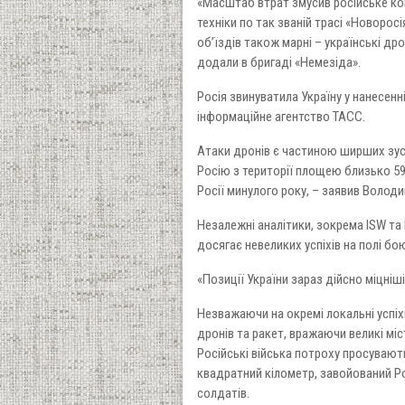
«Масштаб втрат змусив російське ко
техніки по так званій трасі «Новорос
об’їздів також марні – українські др
додали в бригаді «Немезіда».
Росія звинуватила Україну у нанесенн
інформаційне агентство ТАСС.
Атаки дронів є частиною ширших зусил
Росію з території площею близько 5
Росії минулого року, – заявив Володи
Незалежні аналітики, зокрема ISW та
досягає невеликих успіхів на полі бо
«Позиції України зараз дійсно міцніші
Незважаючи на окремі локальні успіх
дронів та ракет, вражаючи великі міст
Російські війська потроху просувают
квадратний кілометр, завойований Р
солдатів.