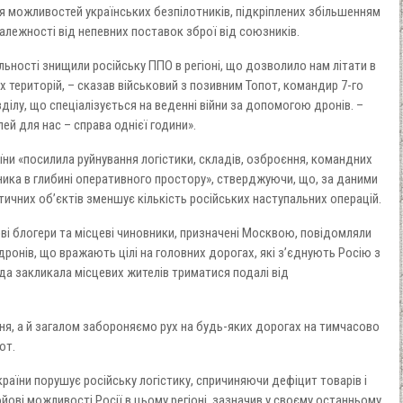
я можливостей українських безпілотників, підкріплених збільшенням
алежності від непевних поставок зброї від союзників.
льності знищили російську ППО в регіоні, що дозволило нам літати в
 територій, – сказав військовий з позивним Топот, командир 7-го
ділу, що спеціалізується на веденні війни за допомогою дронів. –
ей для нас – справа однієї години».
ни «посилила руйнування логістики, складів, озброєння, командних
ника в глибині оперативного простору», стверджуючи, що, за даними
тичних об’єктів зменшує кількість російських наступальних операцій.
ові блогери та місцеві чиновники, призначені Москвою, повідомляли
дронів, що вражають цілі на головних дорогах, які з’єднують Росію з
да закликала місцевих жителів триматися подалі від
я, а й загалом забороняємо рух на будь-яких дорогах на тимчасово
от.
країни порушує російську логістику, спричиняючи дефіцит товарів і
ові можливості Росії в цьому регіоні, зазначив у своєму останньому