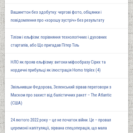
Вашингтон без здобутку: чергові фото, обіцянки і
повідомлення про «хорошу зустріч» без результату
Тілізм і ельфізм: порівняння технологічних і духовних
стартапів, або Що пригадав Пітер Тіль
НЛО як прояв ельфізму: витоки міфообразу Сірих та
нордичні прибульці як ілюстрація Homo triplex (4)
Звільнивши Федорова, Зеленський зірвав переговори з
Маском про захист від балістичних ракет – The Atlantic
(США)
24 лютого 2022 року – це не початок війни. Це – провал
церемонії капітуляції, зірвана спецоперація, що мала