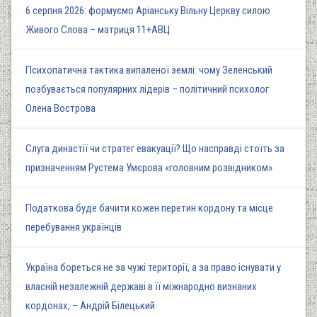
6 серпня 2026: формуємо Аріанську Вільну Церкву силою
Живого Слова – матриця 11+АВЦ
Психопатична тактика випаленої землі: чому Зеленський
позбувається популярних лідерів – політичний психолог
Олена Вострова
Слуга династії чи стратег евакуації? Що насправді стоїть за
призначенням Рустема Умєрова «головним розвідником»
Податкова буде бачити кожен перетин кордону та місце
перебування українців
Україна бореться не за чужі території, а за право існувати у
власній незалежній державі в її міжнародно визнаних
кордонах, – Андрій Білецький