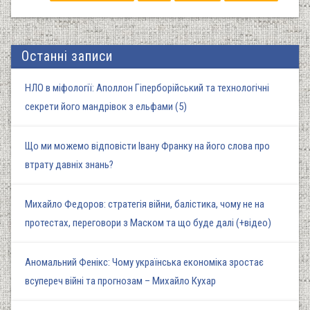
Останні записи
НЛО в міфології: Аполлон Гіперборійський та технологічні
секрети його мандрівок з ельфами (5)
Що ми можемо відповісти Івану Франку на його слова про
втрату давніх знань?
Михайло Федоров: стратегія війни, балістика, чому не на
протестах, переговори з Маском та що буде далі (+відео)
Аномальний Фенікс: Чому українська економіка зростає
всупереч війні та прогнозам – Михайло Кухар