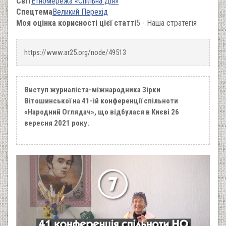
Світ
Етномережа «Спільна Дія»
Спецтема
Великий Перехід
Моя оцінка корисності цієї статті
5 - Наша стратегія
https://www.ar25.org/node/49513
Виступ журналіста-міжнародника Зірки
Вітошинської на 41-ій конференції спільноти
«Народний Оглядач», що відбулася в Києві 26
вересня 2021 року.