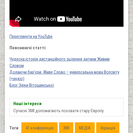
Переглянути на YouTube
Пояснюючі статті:
Чудесна історія дистанційного зцілення дитини Живим
Словом
Долаючи бар’єри: Живе Слово – універсальна мова Всесвіту
(+аудіо)
Блог Зірки Вітошинської
Наші інтереси
Сучасні ЗМІ допомагають поховати стару Європу.
Теги
41 конференція
ЗМІ
МЕДІА
Франція