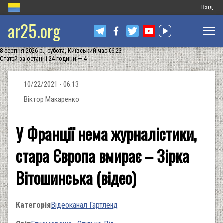
Меню
Вхід
ar25.org
обліков
запису
8 серпня 2026 р., субота, Київський час 06:23
користу
Статей за останні 24 години — 4
10/22/2021 - 06:13
Віктор Макаренко
У Франції нема журналістики,
стара Європа вмирає – Зірка
Вітошинська (відео)
Категорія
Відеоканал Гартленд