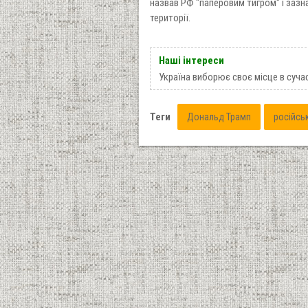
назвав РФ "паперовим тигром" і зазн
території.
Наші інтереси
Україна виборює своє місце в суча
Теги
Дональд Трамп
російсь