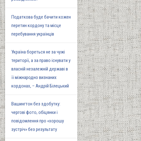
Податкова буде бачити кожен
перетин кордону та місце
перебування українців
Україна бореться не за чужі
території, а за право існувати у
власній незалежній державі в
її міжнародно визнаних
кордонах, – Андрій Білецький
Вашингтон без здобутку:
чергові фото, обіцянки і
повідомлення про «хорошу
зустріч» без результату