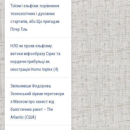
Тілізм і ельфізм: порівняння
технологічних і духовних
стартапів, або Що пригадав
Пітер Тіль
НЛО як прояв ельфізму:
витоки міфообразу Сірих та
нордичні прибульці як
ілюстрація Homo triplex (4)
Звільнивши Федорова,
Зеленський зірвав переговори
з Маском про захист від
балістичних ракет – The
Atlantic (США)