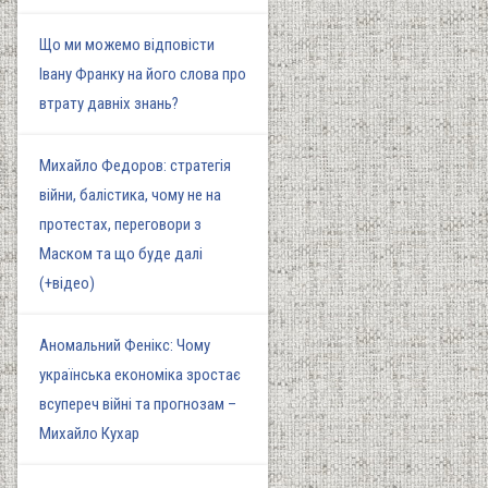
Що ми можемо відповісти
Івану Франку на його слова про
втрату давніх знань?
Михайло Федоров: стратегія
війни, балістика, чому не на
протестах, переговори з
Маском та що буде далі
(+відео)
Аномальний Фенікс: Чому
українська економіка зростає
всупереч війні та прогнозам –
Михайло Кухар