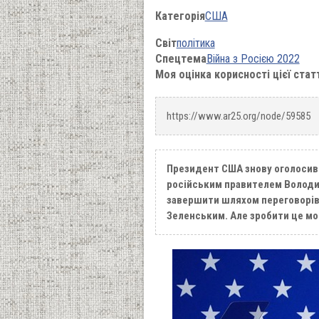
Категорія
США
Світ
політика
Спецтема
Війна з Росією 2022
Моя оцінка корисності цієї стат
https://www.ar25.org/node/59585
Президент США знову оголосив п
російським правителем Володим
завершити шляхом переговорів 
Зеленським. Але зробити це мо