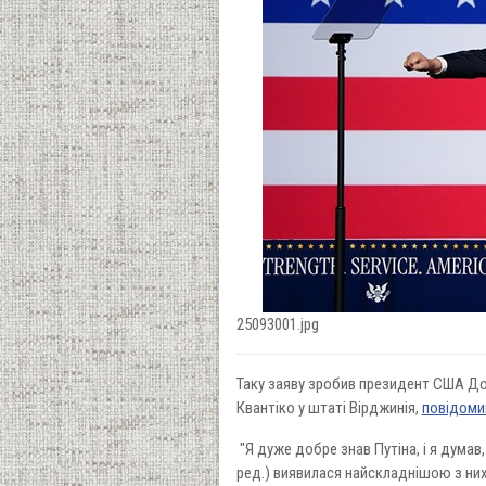
25093001.jpg
Таку заяву зробив президент США До
Квантіко у штаті Вірджинія,
повідоми
"Я дуже добре знав Путіна, і я думав,
ред.) виявилася найскладнішою з них