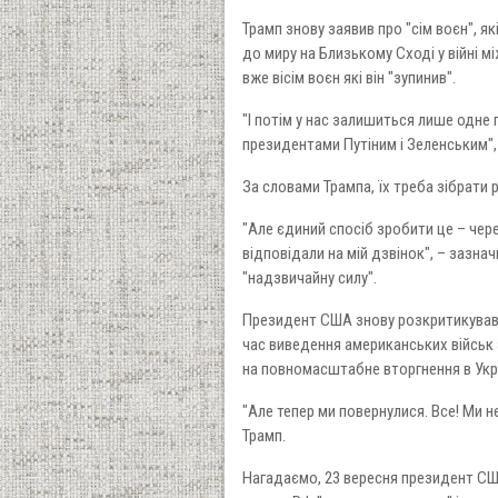
Трамп знову заявив про "сім воєн", я
до миру на Близькому Сході у війні м
вже вісім воєн які він "зупинив".
"І потім у нас залишиться лише одне 
президентами Путіним і Зеленським"
За словами Трампа, їх треба зібрати р
"Але єдиний спосіб зробити це – через
відповідали на мій дзвінок", – зазна
"надзвичайну силу".
Президент США знову розкритикував 
час виведення американських військ 
на повномасштабне вторгнення в Укр
"Але тепер ми повернулися. Все! Ми 
Трамп.
Нагадаємо, 23 вересня президент С