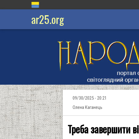
ar25.org
09/30/2025 - 20:21
Олена Каганець
Треба завершити ві