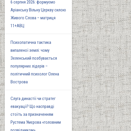
6 серпня 2026: формуємо
Аріанську Вільну Церкву силою
Живого Слова – матриця
11+АВЦ
Психопатична тактика
випаленої землі: чому
Зеленський позбувається
популярних лідерів –
політичний психолог Олена
Вострова
Слуга династії чи стратег
евакуації? Що насправді
стоїть за призначенням
Рустема Умєрова «головним
розвідником»