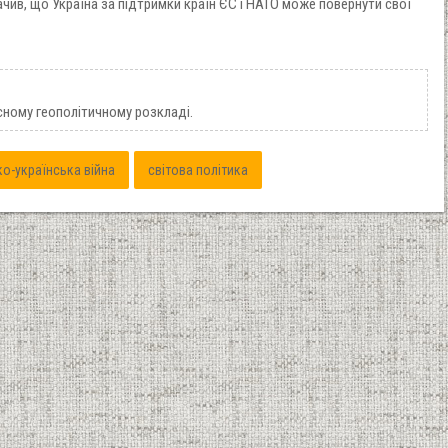
ачив, що Україна за підтримки країн ЄС і НАТО може повернути свої
сному геополітичному розкладі.
ко-українська війна
світова політика