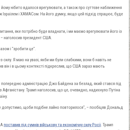
кі йому нібито вдалося врегулювати, а також про суттєве наближення
іж Ізраїлем і ХАМАСом. На його думку, якщо цей підхід спрацює, буде
питання, яке потрібно буде владнати, і ми маємо врегулювати його із
, – наголосив президент США.
азом і "зробити це".
 силу. Я маю на увазі, якби ми були слабкими, вони б навіть не
чив він і в цьому контексті підкреслив, що США зараз мають
попередню адміністрацію Джо Байдена за безлад, який стався під
з Афганістану. Трамп наголосив, що це, очевидно, надихнуло Путіна
аїну.
не допустимо, щоби подібне лайно повторилося", – пообіцяв Дональд
ША
поставив під сумнів військову та економічну силу Росії
. Трамп