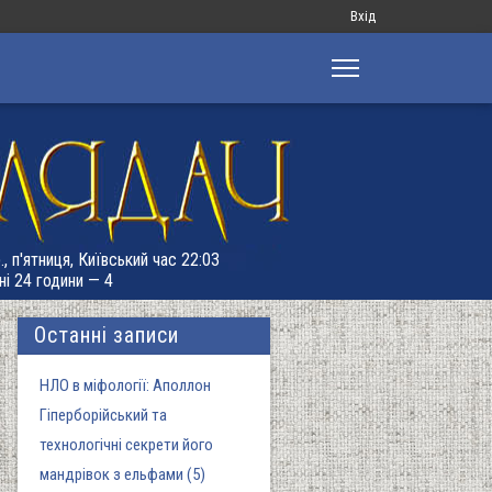
Меню
Вхід
облікового
запису
користувача
, п'ятниця, Київський час 22:03
ні 24 години — 4
Останні записи
НЛО в міфології: Аполлон
Гіперборійський та
технологічні секрети його
мандрівок з ельфами (5)