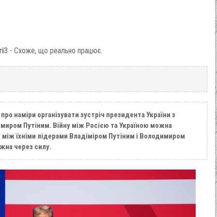
ті
3 - Схоже, що реально працює.
ро наміри організувати зустріч президента України з
иром Путіним. Війну між Росією та Україною можна
між їхніми лідерами Владіміром Путіним і Володимиром
жна через силу.