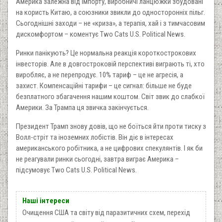
Америка залежна від імпорту, виробничі ланцюжки збудовані
на користь Китаю, а союзники звикли до односторонніх пільг.
Сьогоднішні заходи – не «криза», а терапія, хай і з тимчасовим
дискомфортом – коментує Two Cats U.S. Political News.
Ринки панікують? Це нормальна реакція короткострокових
інвесторів. Але в довгостроковій перспективі виграють ті, хто
виробляє, а не перепродує. 10% тариф – це не агресія, а
захист. Компенсаційні тарифи – це сигнал: більше не буде
безплатного збагачення нашим коштом. Світ звик до слабкої
Америки. За Трампа ця звичка закінчується.
Президент Трамп знову довів, що не боїться йти проти тиску з
Волл-стріт та іноземних лобістів. Він діє в інтересах
американського робітника, а не цифрових спекулянтів. І як би
не реагували ринки сьогодні, завтра виграє Америка –
підсумовує Two Cats U.S. Political News.
Наші інтереси
Очищення США та світу від паразитичних схем, перехід