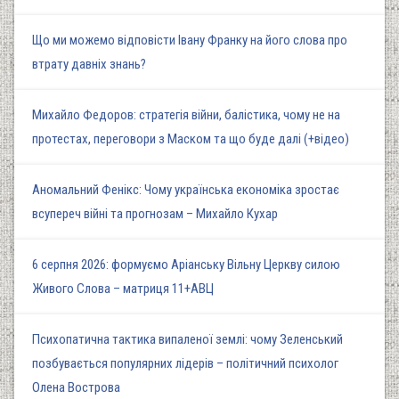
Що ми можемо відповісти Івану Франку на його слова про
втрату давніх знань?
Михайло Федоров: стратегія війни, балістика, чому не на
протестах, переговори з Маском та що буде далі (+відео)
Аномальний Фенікс: Чому українська економіка зростає
всупереч війні та прогнозам – Михайло Кухар
6 серпня 2026: формуємо Аріанську Вільну Церкву силою
Живого Слова – матриця 11+АВЦ
Психопатична тактика випаленої землі: чому Зеленський
позбувається популярних лідерів – політичний психолог
Олена Вострова