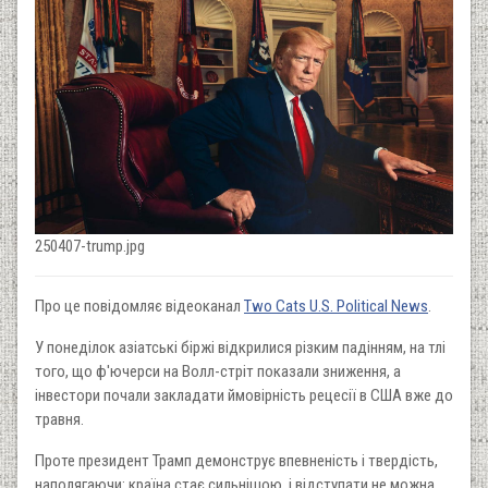
250407-trump.jpg
Про це повідомляє відеоканал
Two Cats U.S. Political News
.
У понеділок азіатські біржі відкрилися різким падінням, на тлі
того, що ф'ючерси на Волл-стріт показали зниження, а
інвестори почали закладати ймовірність рецесії в США вже до
травня.
Проте президент Трамп демонструє впевненість і твердість,
наполягаючи: країна стає сильнішою, і відступати не можна.