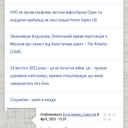
НЛО як прояв ельфізму: витоки міфообразу Сірих та
нордичні прибульці як ілюстрація Homo triplex (4)
Звільнивши Федорова, Зеленський зірвав переговори з
Маском про захист від балістичних ракет – The Atlantic
(США)
24 лютого 2022 року – це не початок війни. Це – провал
церемонії капітуляції, зірвана спецоперація, що мала
завершитись без бою
Соціалізм – шлях в нікуди
Опубліковано
Володимир_Самотий
8
April, 2025 - 15:29