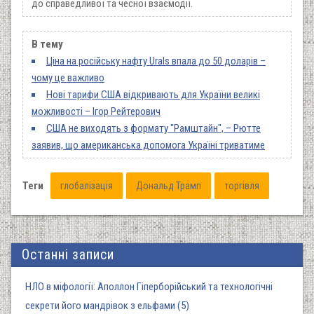
до справедливої та чесної взаємодії.
В тему
Ціна на російську нафту Urals впала до 50 доларів –
чому це важливо
Нові тарифи США відкривають для України великі
можливості – Ігор Рейтерович
США не виходять з формату "Рамштайн", – Рютте
заявив, що американська допомога Україні триватиме
Теги
глобалізація
Дональд Трамп
торгівля
Останні записи
НЛО в міфології: Аполлон Гіперборійський та технологічні
секрети його мандрівок з ельфами (5)