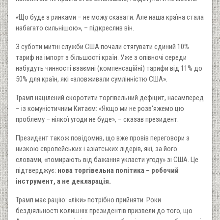
«Що буде з ринками – не можу сказати. Але наша країна стала
набагато сильнішою», – підкреслив він.
З суботи митні служби США почали стягувати єдиний 10%
тариф на імпорт з більшості країн. Уже з опівночі середи
набудуть чинності взаємні (компенсаційні) тарифи від 11% до
50% для країн, які «зловживали сумлінністю США».
Трамп націлений скоротити торгівельний дефіцит, насамперед
– із комуністичним Китаєм: «Якщо ми не розв'яжемо цю
проблему – ніякої угоди не буде», – сказав президент.
Президент також повідомив, що вже провів переговори з
низкою європейських і азіатських лідерів, які, за його
словами, «помирають від бажання укласти угоду» зі США. Це
підтверджує:
нова торгівельна політика – робочий
інструмент, а не декларація.
Трамп має рацію: «ліки» потрібно прийняти. Роки
бездіяльності колишніх президентів призвели до того, що