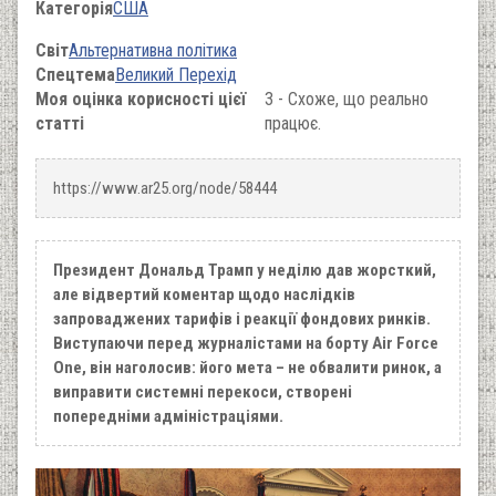
Категорія
США
Світ
Альтернативна політика
Спецтема
Великий Перехід
Моя оцінка корисності цієї
3 - Схоже, що реально
статті
працює.
https://www.ar25.org/node/58444
Президент Дональд Трамп у неділю дав жорсткий,
але відвертий коментар щодо наслідків
запроваджених тарифів і реакції фондових ринків.
Виступаючи перед журналістами на борту Air Force
One, він наголосив: його мета – не обвалити ринок, а
виправити системні перекоси, створені
попередніми адміністраціями.