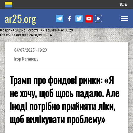
Меню
Вхід
ar25.org
обліков
запису
8 серпня 2026 р., субота, Київський час 05:29
користу
Статей за останні 24 години — 4
04/07/2025 - 19:23
Ігор Каганець
Трамп про фондові ринки: «Я
не хочу, щоб щось падало. Але
іноді потрібно прийняти ліки,
щоб вилікувати проблему»