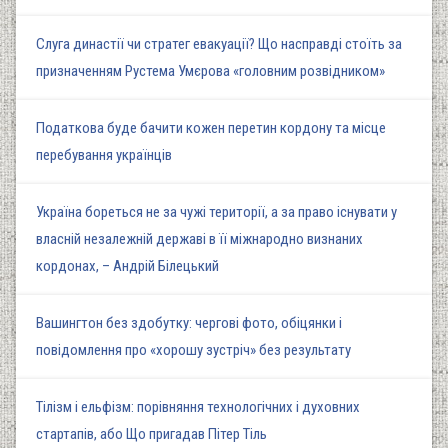
Слуга династії чи стратег евакуації? Що насправді стоїть за
призначенням Рустема Умєрова «головним розвідником»
Податкова буде бачити кожен перетин кордону та місце
перебування українців
Україна бореться не за чужі території, а за право існувати у
власній незалежній державі в її міжнародно визнаних
кордонах, – Андрій Білецький
Вашингтон без здобутку: чергові фото, обіцянки і
повідомлення про «хорошу зустріч» без результату
Тілізм і ельфізм: порівняння технологічних і духовних
стартапів, або Що пригадав Пітер Тіль