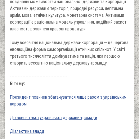
поєднанні можливостей національної держави та корпорації.
Активами держави є територія, природні ресурси, легітимна
армія, мова, етнічна культура, монетарна система. Активами
корпорації є раціональна модель управління, надійний захист
власності, розвинені правові процедури.
Тому всесвітня національна держава-корпорація — це чергова
еволюційна форма самоорганізації етнічних спільнот. У світі
третього тисячоліття домінуватиме та нація, яка першою
створить всесвітню національну державу-громаду.
-------------------------------------
В тему:
Президент повинен збагачуватися лише разом з українським
народом
До всесвітньої української держави-громади
Діалектика влади