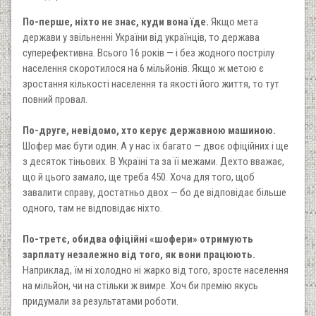
По-перше, ніхто не знає, куди вона їде.
Якщо мета
держави у звільненні України від українців, то держава
суперефективна. Всього 16 років — і без жодного пострілу
населення скоротилося на 6 мільйонів. Якщо ж метою є
зростання кількості населення та якості його життя, то тут
повний провал.
По-друге, невідомо, хто керує державною машиною.
Шофер має бути один. А у нас їх багато — двоє офіційних і ще
з десяток тіньових. В Україні та за її межами. Дехто вважає,
що й цього замало, ще треба 450. Хоча для того, щоб
завалити справу, достатньо двох — бо де відповідає більше
одного, там не відповідає ніхто.
По-третє, обидва офіційні «шофери» отримують
зарплату незалежно від того, як вони працюють.
Наприклад, їм ні холодно ні жарко від того, зросте населення
на мільйон, чи на стільки ж вимре. Хоч би премію якусь
придумали за результатами роботи.