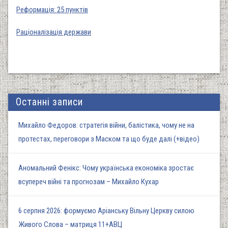
Реформація: 25 пунктів
Раціоналізація держави
Останні записи
Михайло Федоров: стратегія війни, балістика, чому не на
протестах, переговори з Маском та що буде далі (+відео)
Аномальний Фенікс: Чому українська економіка зростає
всупереч війні та прогнозам – Михайло Кухар
6 серпня 2026: формуємо Аріанську Вільну Церкву силою
Живого Слова – матриця 11+АВЦ