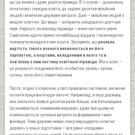
що це велика і дуже дорога піраміда. В її основі — дошкільна,
початкова і середня освіта, де задіяні десятки мільйонів
людей і величезні державні витрати. Далі — мільйони людей з
вищою освітою. Ще вище — аспіранти, кандидати і доктори
наук. Нарешті, на верхівці піраміди — вчені світового рівня.
Саме вони здатні принести найбільшу віддачу і тисячократно
повернути вкладені в них кошти. Зрозуміло, що
реальна
вартість такого вченого визначається не його
зарплатою, а коштами, вкладеними в нього та в
пов’язану з ним частину освітньої піраміди.
Його успіх —
це результат поєднання його особистих зусиль і зусиль
сотень тисяч його співвітчизників.
Проте, згідно з існуючою у світі правовою системою, він може
поїхати працювати куди захоче. Наприклад, в іншу державу,
яка заплатить йому в десятки разів більше, ніж батьківщина.
Це називається «зніманням вершків», адже при цьому не
компенсуються суспільні витрати на формування таких
фахівців. Тому державі немає сенсу вирощувати «освітнє
дерево» з їхньої підготовки — все рівно «плодами»
скористається хтось чужий. Це як продавати яблука лише за