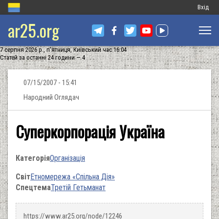
Меню
Вхід
ar25.org
обліков
запису
7 серпня 2026 р., п'ятниця, Київський час 16:04
користу
Статей за останні 24 години — 4
07/15/2007 - 15:41
Народний Оглядач
Суперкорпорація Україна
Категорія
Організація
Світ
Етномережа «Спільна Дія»
Спецтема
Третій Гетьманат
https://www.ar25.org/node/12246