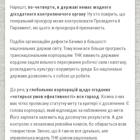
Нарешті,
по-четверте, в державі немає жодного
дієздатного контролюючого органу
. Ну хто повірить, що
генеральний прокурор може контролювати Президента й
Парламент, які цього ж прокурора й призначають.
Подібні організаційні дефекти бачимо в більшості
національних держав світу. Тому вони все більше програють
транснаціональним корпораціям. ТНК ламають державні
кордони задля вільного пересування робочої сили і капіталу,
розкладають культуру і корумпують уряди. Бо національні
держави дозволяють з собою це робити.
До речі,
у глобальних корпорацій щодо згаданих
«чотирьох умов ефективності» все гаразд.
Кожна з них
має чітко прописану статутну мету та критерії її досягнення. Є
голова корпорації, який відповідає за наближення до мети.
Його зарплата залежить від досягнутих результатів. А для
контролю є незалежна ревізійна комісія, бо обирається всім
товариством. Звісно, що й там не все ідеально, але
управлінська модель ТНК цілком раціональна.