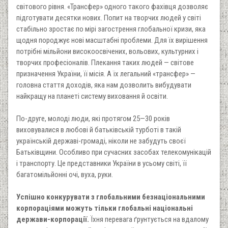
світового рівня. «Трансфер» одного такого фахівця дозволяє
підготувати десятки нових. Попит на творчих людей у світі
стабільно зростає по мірі загострення глобальної кризи, яка
щодня породжує нові масштабні проблеми. Для їх вирішення
потрібні мільйони високоосвічених, вольових, культурних і
творчих професіоналів. Плекання таких людей — світове
призначення України, її місія. А їх легальний «трансфер» —
головна стаття доходів, яка нам дозволить вибудувати
найкращу на планеті систему виховання й освіти.
По-друге, молоді люди, які протягом 25—30 років
виховувалися в любові й батьківській турботі в такій
українській державі-громаді, ніколи не забудуть своєї
Батьківщини. Особливо при сучасних засобах телекомунікацій
і транспорту. Це представники України в усьому світі, її
багатомільйонні очі, вуха, руки.
Успішно конкурувати з глобальними безнаціональними
корпораціями можуть тільки глобальні національні
держави-корпорації.
Їхня перевага ґрунтується на вдалому