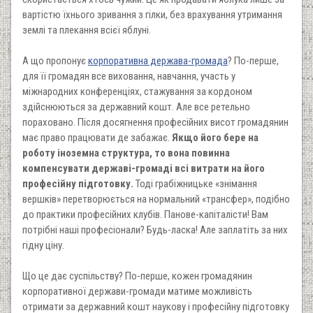
вартістю їхнього зривання з гілки, без врахування утримання
землі та плекання всієї яблуні.
А що пропонує
корпоративна держава-громада
? По-перше,
для її громадян все виховання, навчання, участь у
міжнародних конференціях, стажування за кордоном
здійснюються за державний кошт. Але все ретельно
пораховано. Після досягнення професійних висот громадянин
має право працювати де забажає.
Якщо його бере на
роботу іноземна структура, то вона повинна
компенсувати державі-громаді всі витрати на його
професійну підготовку.
Тоді грабіжницьке «знімання
вершків» перетворюється на нормальний «трансфер», подібно
до практики професійних клубів. Панове-капіталісти! Вам
потрібні наші професіонали? Будь-ласка! Але заплатіть за них
гідну ціну.
Що це дає суспільству? По-перше, кожен громадянин
корпоративної держави-громади матиме можливість
отримати за державний кошт наукову і професійну підготовку