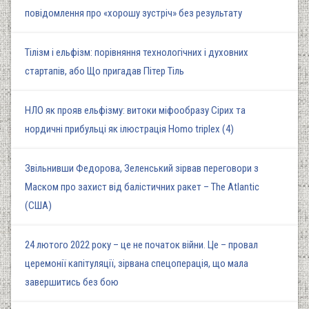
повідомлення про «хорошу зустріч» без результату
Тілізм і ельфізм: порівняння технологічних і духовних
стартапів, або Що пригадав Пітер Тіль
НЛО як прояв ельфізму: витоки міфообразу Сірих та
нордичні прибульці як ілюстрація Homo triplex (4)
Звільнивши Федорова, Зеленський зірвав переговори з
Маском про захист від балістичних ракет – The Atlantic
(США)
24 лютого 2022 року – це не початок війни. Це – провал
церемонії капітуляції, зірвана спецоперація, що мала
завершитись без бою