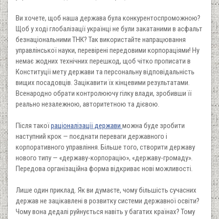
Ви хочете, щоб наша держава була конкурентоспроможною?
Щоб у ході глобалізації українці не були закатаними в асфальт
безнаціональними ТНК? Так використайте напрацювання
управлінської науки, перевірені передовими корпораціями! Ну
немає жодних технічних перешкод, щоб чітко прописати в
Конституції мету держави та персональну відповідальність
вищих посадовців. Зацікавити їх кінцевими результатами.
Всенародно обрати контролюючу гілку влади, зробивши її
реально незалежною, авторитетною та дієвою.
Після такої
раціоналізації держави
можна буде зробити
наступний крок — поєднати переваги державного і
корпоративного управління. Більше того, створити державу
нового типу — «державу-корпорацію», «державу-громаду».
Передова організаційна форма відкриває нові можливості.
Лише один приклад. Як ви думаєте, чому більшість сучасних
держав не зацікавлені в розвитку системи державної освіти?
Чому вона дедалі руйнується навіть у багатих країнах? Тому