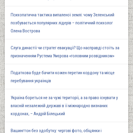
Психопатична тактика випаленої землі: чому Зеленський
позбувається популярних лідерів – політичний психолог
Олена Вострова
Слуга династії чи стратег евакуації? Що насправді стоїть за
призначенням Рустема Умєрова «головним розвідником»
Податкова буде бачити кожен перетин кордону та місце
перебування українців
Україна бореться не за чужі території, а за право існувати у
власній незалежній державі в її міжнародно визнаних
кордонах, – Андрій Білецький
Вашингтон без здобутку: чергові фото, обіцянки і