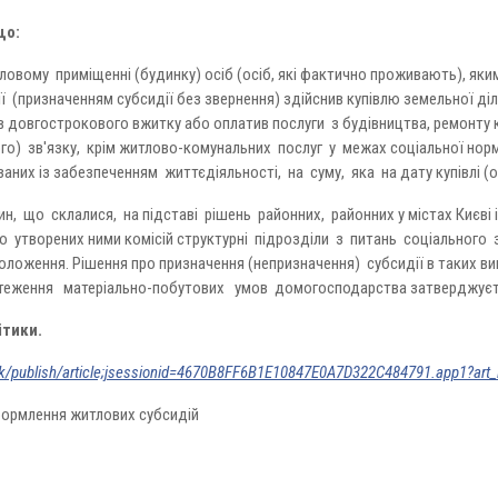
що:
овому приміщенні (будинку) осіб (осіб, які фактично проживають), яки
 (призначенням субсидії без звернення) здійснив купівлю земельної діл
ів довгострокового вжитку або оплатив послуги з будівництва, ремонту
го) зв'язку, крім житлово-комунальних послуг у межах соціальної нор
аних із забезпеченням життєдіяльності, на суму, яка на дату купівлі (о
 що склалися, на підставі рішень районних, районних у містах Києві і
о утворених ними комісій структурні підрозділи з питань соціального 
оложення. Рішення про призначення (непризначення) субсидії в таких в
еження матеріально-побутових умов домогосподарства затверджуєт
ітики.
/uk/publish/article;jsessionid=4670B8FF6B1E10847E0A7D322C484791.app1?art
формлення житлових субсидій