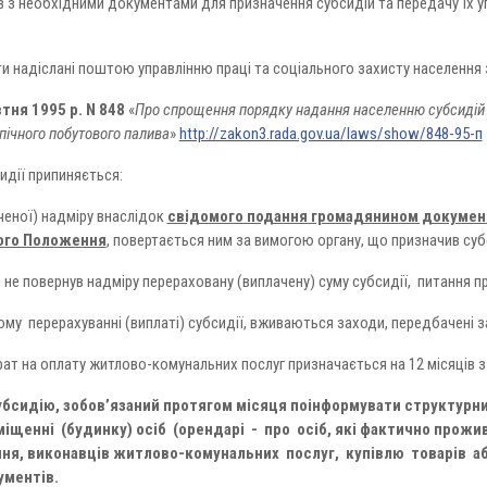
яв з необхідними документами для призначення субсидій та передачу їх 
 надіслані поштою управлінню праці та соціального захисту населення з
тня 1995 р. N 848
«
Про спрощення порядку надання населенню субсидій 
 пічного побутового палива
»
http://zakon3.rada.gov.ua/laws/show/848-95-п
идії припиняється:
ченої) надміру внаслідок
свідомого подання громадянином докумен
ього Положення
, повертається ним за вимогою органу, що призначив суб
 не повернув надміру перераховану (виплачену) суму субсидії, питання п
ому перерахуванні (виплаті) субсидії, вживаються заходи, передбачені 
т на оплату житлово-комунальних послуг призначається на 12 місяців з 
бсидію, зобов’язаний протягом місяця поінформувати структурний
іщенні (будинку) осіб (орендарі - про осіб, які фактично прожи
ання, виконавців житлово-комунальних послуг, купівлю товарів аб
ументів.