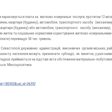
м нараховується плата за житлово-комунальні послуги, протягом 12 міся
янки, квартири (будинку), автомобіля, транспортного засобу (механізму
 квартири (будинку) або автомобіля, транспортного засобу (механізму),
ми житла та соціальних нормативів користування житлово-комунальним
плати) перевищує 50 тис. гривень;
 Севастополі державних адміністрацій, виконавчих органів міських, рай
захисту населення можуть призначати субсидії, як виняток, у разі наяв
ипадках приймається на підставі акта обстеження матеріально-побутови
ься Мінсоцполітики.
_id=180302&cat_id=36392