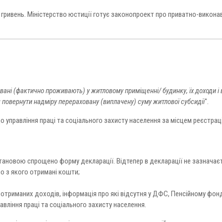
 гривень. Міністерство юстиції готує законопроект про приватно-викона
вані (фактично проживають) у житловому приміщенні/ будинку, їх доходи і 
я повернути надміру перераховану (виплачену) суму житлової субсидії
".
управління праці та соціального захисту населення за місцем реєстраці
становою спрощено форму декларації. Відтепер в декларації не зазначає
о з якого отримані кошти;
х отриманих доходів, інформація про які відсутня у ДФС, Пенсійному фонд
вління праці та соціального захисту населення.