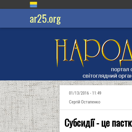
ar25.org
01/13/2016 - 11:49
Сергій Остапенко
Субсидії - це паст