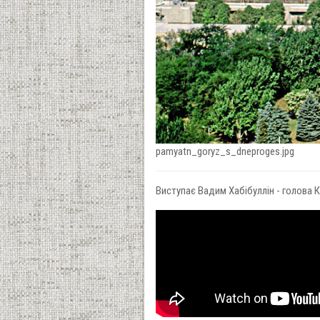
pamyatn_goryz_s_dneproges.jpg
Виступає Вадим Хабібуллін - голова К