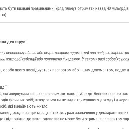
ють бути визнані правильними. Уряд планує отримати назад 40 мільярдів
тів).
она декларує:
 у неповному обсязі або недостовірних відомостей про осіб, які зареєстро
ні житлової субсидії або припинено її надання. У такому разі зобов’язуюс
, особа якого посвідчується паспортом або іншим документом, подає до 
дії;
б, які звернулися за призначенням житлової субсидії. Вищевказаною по
одів фізичних осіб, вказуються лише вид отримуваного доходу і джерел
осіб, які винаймають житло;
ання доходів за три місяці, а також у разі зазначення у декларації інши
 і відповідно до законодавства не може бути отримана за запитом упра