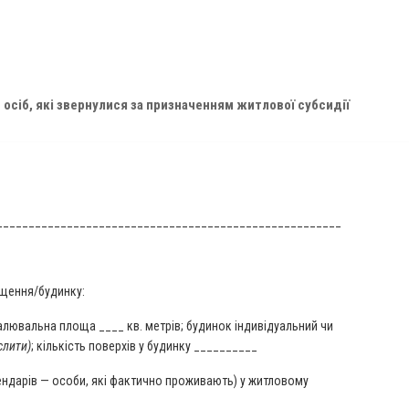
 осіб, які звернулися за призначенням житлової субсидії
______________________________________________________
іщення/будинку:
алювальна площа ____ кв. метрів; будинок індивідуальний чи
слити)
; кількість поверхів у будинку __________
рендарів — особи, які фактично проживають) у житловому