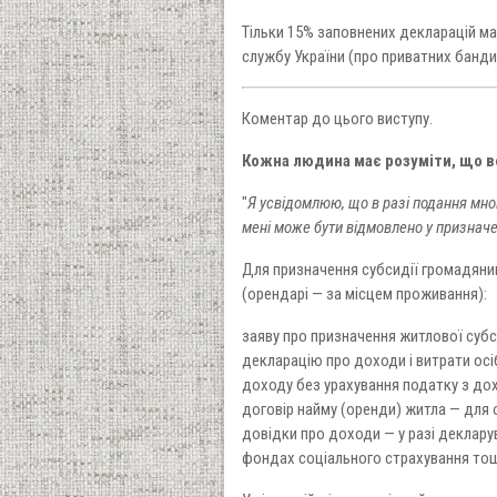
Тільки 15% заповнених декларацій ма
службу України (про приватних банди
Коментар до цього виступу.
Кожна людина має розуміти, що в
"
Я усвідомлюю, що в разі подання мною
мені може бути відмовлено у призначен
Для призначення субсидії громадянин
(орендарі — за місцем проживання):
заяву про призначення житлової субси
декларацію про доходи і витрати осі
доходу без урахування податку з дох
договір найму (оренди) житла — для 
довідки про доходи — у разі декларув
фондах соціального страхування тощо