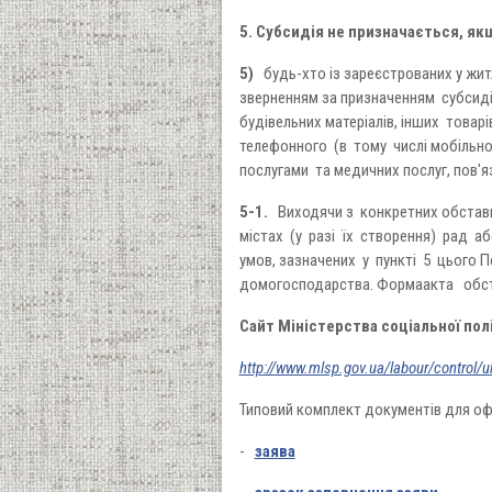
5. Субсидія не призначається, як
5)
будь-хто із зареєстрованих у житл
зверненням за призначенням субсидії
будівельних матеріалів, інших товар
телефонного (в тому числі мобільно
послугами та медичних послуг, пов'яз
5-1.
Виходячи з конкретних обставин,
містах (у разі їх створення) рад аб
умов, зазначених у пункті 5 цього П
домогосподарства. Формаакта обст
Сайт Міністерства соціальної пол
http://www.mlsp.gov.ua/labour/control
Типовий комплект документів для о
-
заява