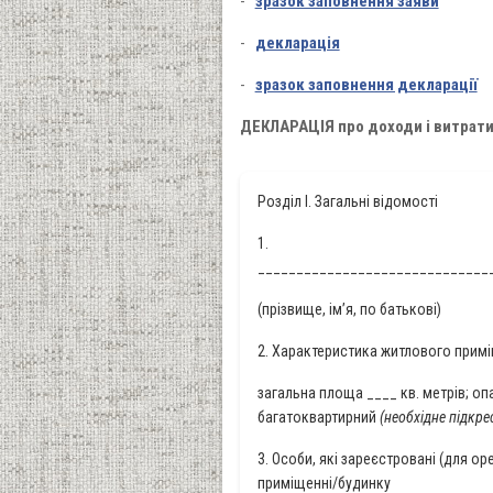
-
зразок заповнення заяви
-
декларація
-
зразок заповнення декларації
ДЕКЛАРАЦІЯ
про доходи і витрати
Розділ I. Загальні відомості
1.
______________________________
(прізвище, ім’я, по батькові)
2. Характеристика житлового прим
загальна площа ____ кв. метрів; оп
багатоквартирний
(необхідне підкре
3. Особи, які зареєстровані (для о
приміщенні/будинку