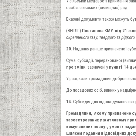
У сільській місцевості приймання за
особи, сільських (селищних) рад.
Вказані документи також можуть бути
(ВИТЯГ)
Постанова КМУ від 21 жов
скрапленого газу, твердого та рідкого
20.
Надання раніше призначеної субс
Сума субсидії, перерахованої (випла
про зміни
, зазначені у
пункті 14 ц
У разі, коли громадянин добровільно
До посадових осіб, винних у надмірн
14.
Субсидія для відшкодування витра
Громадянин, якому призначено су
зареєстрованих у житловому
прим
комунальних послуг, умов їх над
шляхом подання відповідних док