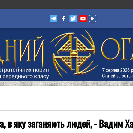
7 серпня 2026 р.
Статей за остан
ка, в яку заганяють людей, - Вадим Х