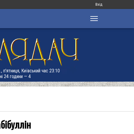
Меню
Вхід
облікового
запису
користувача
, п'ятниця, Київський час 23:10
ні 24 години — 4
абібуллін