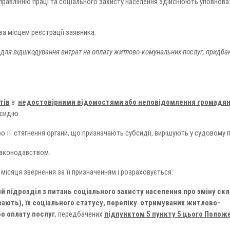
управлінню праці та соціального захисту населення здійснюють уповнова
а місцем реєстрації заявника.
для відшкодування витрат на оплату житлово-комунальних послуг, придба
тів
з
недостовірними відомостями або неповідомлення громадя
сидію.
ро її стягнення органи, що призначають субсидії, вирішують у судовому 
законодавством.
місяця звернення за її призначенням і розраховується:
 підрозділ з питань соціального захисту населення про зміну ск
вають), їх соціального статусу, переліку отримуваних житлово-
о оплату послуг
, передбачених
підпунктом 5 пункту 5 цього Полож