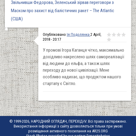
Звільнивши Федорова, Зеленський зірвав переговори з
Маском про захист від балістичних ракет – The Atlantic
(США)
Опубліковано
Ія Подолянка
2 April,
2018 - 20:17
У промові Ігора Каганця чітко, максимально
дохідливо накреслено шлях самореалізації
від людини до ельфа, а також шлях
переходу до нової цивілізації. Мене
особливо надихає, що продуктом нашого
стартапу є Світло.
© 1999-2026, НАРОДНИЙ ОГЛЯДАЧ, ПЕРЕХІД-IV. Всі права застережено.
Використання інформації з сайту дозволяється тільки при умові
розміщення активного посилання на AR25.ORG
Stock Photos provided by our partner
Depositphotos