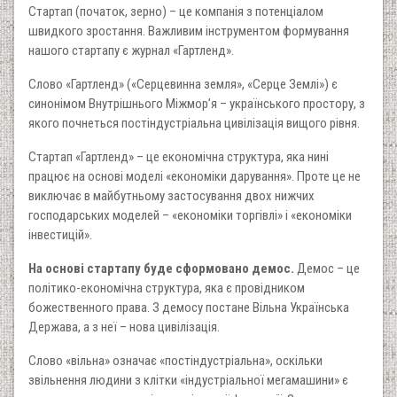
Стартап (початок, зерно) – це компанія з потенціалом
швидкого зростання. Важливим інструментом формування
нашого стартапу є журнал «Гартленд».
Слово «Гартленд» («Серцевинна земля», «Серце Землі») є
синонімом Внутрішнього Міжмор’я – українського простору, з
якого почнеться постіндустріальна цивілізація вищого рівня.
Стартап «Гартленд» – це економічна структура, яка нині
працює на основі моделі «економіки дарування». Проте це не
виключає в майбутньому застосування двох нижчих
господарських моделей – «економіки торгівлі» і «економіки
інвестицій».
На основі стартапу буде сформовано демос.
Демос – це
політико-економічна структура, яка є провідником
божественного права. З демосу постане Вільна Українська
Держава, а з неї – нова цивілізація.
Слово «вільна» означає «постіндустріальна», оскільки
звільнення людини з клітки «індустріальної мегамашини» є