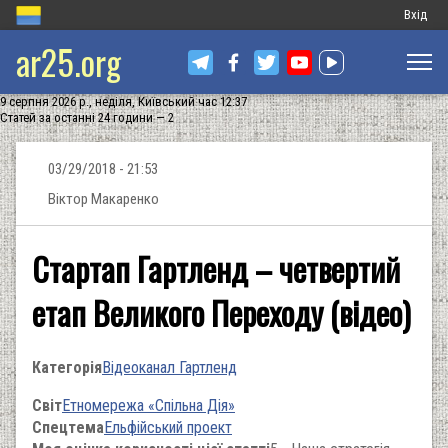
Меню
Вхід
ar25.org
обліков
запису
9 серпня 2026 р., неділя, Київський час 12:37
користу
Статей за останні 24 години — 2
03/29/2018 - 21:53
Віктор Макаренко
Стартап Гартленд – четвертий
етап Великого Переходу (відео)
Категорія
Відеоканал Гартленд
Світ
Етномережа «Спільна Дія»
Спецтема
Ельфійський проект