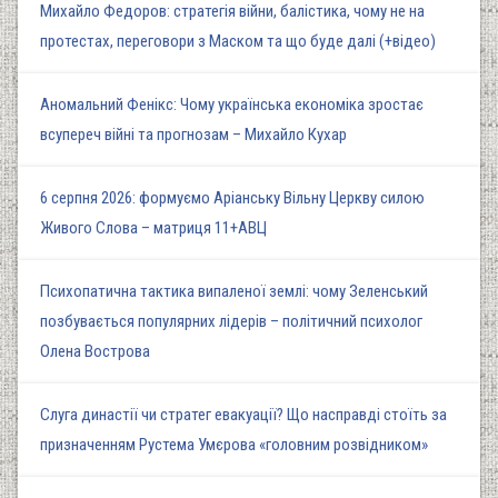
Михайло Федоров: стратегія війни, балістика, чому не на
протестах, переговори з Маском та що буде далі (+відео)
Аномальний Фенікс: Чому українська економіка зростає
всупереч війні та прогнозам – Михайло Кухар
6 серпня 2026: формуємо Аріанську Вільну Церкву силою
Живого Слова – матриця 11+АВЦ
Психопатична тактика випаленої землі: чому Зеленський
позбувається популярних лідерів – політичний психолог
Олена Вострова
Слуга династії чи стратег евакуації? Що насправді стоїть за
призначенням Рустема Умєрова «головним розвідником»