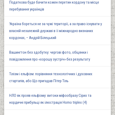
Податкова буде бачити кожен перетин кордону та місце
перебування українців
Україна бореться не за чужі території, а за право існувати у
власній незалежній державі в її міжнародно визнаних
кордонах, – Андрій Білецький
Вашингтон без здобутку: чергові фото, обіцянки і
повідомлення про «хорошу зустріч» без результату
Тілізм і ельфізм: порівняння технологічних і духовних
стартапів, або Що пригадав Пітер Тіль
НЛО як прояв ельфізму: витоки міфообразу Сірих та
нордичні прибульці як ілюстрація Homo triplex (4)