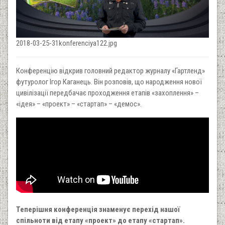
2018-03-25-31konferenciya122.jpg
Конференцію відкрив головний редактор журналу «Гартленд»
футуролог Ігор Каганець. Він розповів, що народження нової
цивілізації передбачає проходження етапів «захоплення» –
«ідея» – «проект» – «стартап» – «демос».
Теперішня конференція знаменує перехід нашої
спільноти від етапу «проект» до етапу «стартап».