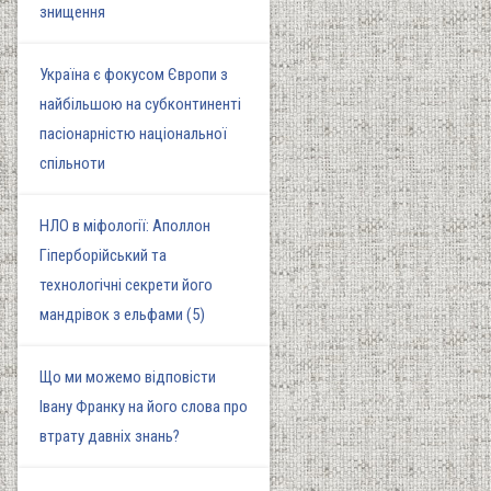
знищення
Україна є фокусом Європи з
найбільшою на субконтиненті
пасіонарністю національної
спільноти
НЛО в міфології: Аполлон
Гіперборійський та
технологічні секрети його
мандрівок з ельфами (5)
Що ми можемо відповісти
Івану Франку на його слова про
втрату давніх знань?