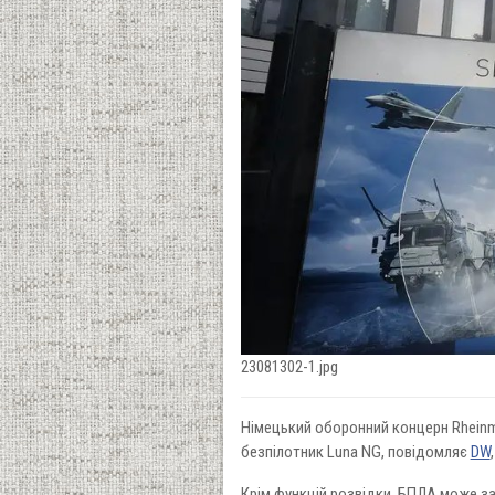
23081302-1.jpg
Німецький оборонний концерн Rheinme
безпілотник Luna NG, повідомляє
DW
Крім функцій розвідки, БПЛА може за