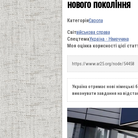
нового покоління
Категорія
Європа
Світ
військова справа
Спецтема
Україна - Німеччина
Моя оцінка корисності цієї стат
https://www.ar25.org/node/54458
Україна отримає нові німецькі б
виконувати завдання на відстан