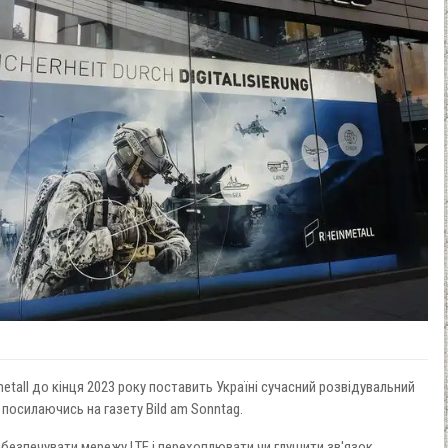
tall до кінця 2023 року поставить Україні сучасний розвідувальний
, посилаючись на газету Bild am Sonntag.
безпечувати мережу LTE і перехоплювати чи глушити зв'язок.