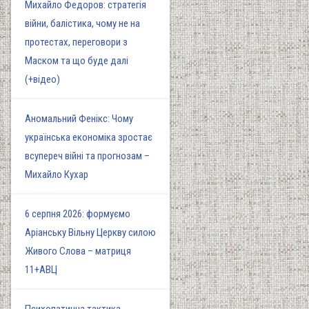
Михайло Федоров: стратегія
війни, балістика, чому не на
протестах, переговори з
Маском та що буде далі
(+відео)
Аномальний Фенікс: Чому
українська економіка зростає
всупереч війні та прогнозам –
Михайло Кухар
6 серпня 2026: формуємо
Аріанську Вільну Церкву силою
Живого Слова – матриця
11+АВЦ