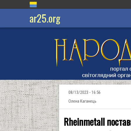
ar25.org
08/13/2023 - 16:56
Олена Каганець
Rheinmetall постав