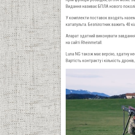
Видання називає БПЛА нового поколін
У комплекти поставок входять наземн
катапульта. Безпілотник важить 40 кі
Апарат здатний виконувати завдання н
на сайті Rheinmetall.
Luna NG також має версію, здатну не
Вартість контракту і кількість дроні