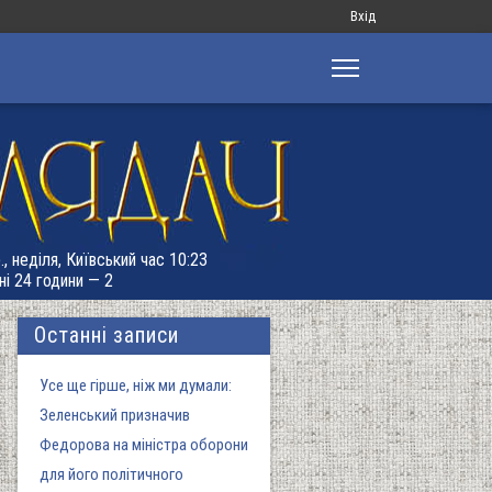
Меню
Вхід
облікового
запису
користувача
., неділя, Київський час 10:23
ні 24 години — 2
Останні записи
Усе ще гірше, ніж ми думали:
Зеленський призначив
Федорова на міністра оборони
для його політичного