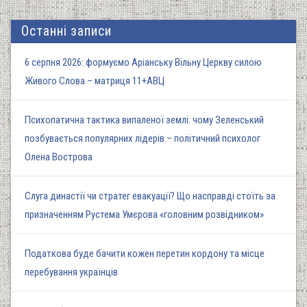
Останні записи
6 серпня 2026: формуємо Аріанську Вільну Церкву силою
Живого Слова – матриця 11+АВЦ
Психопатична тактика випаленої землі: чому Зеленський
позбувається популярних лідерів – політичний психолог
Олена Вострова
Слуга династії чи стратег евакуації? Що насправді стоїть за
призначенням Рустема Умєрова «головним розвідником»
Податкова буде бачити кожен перетин кордону та місце
перебування українців