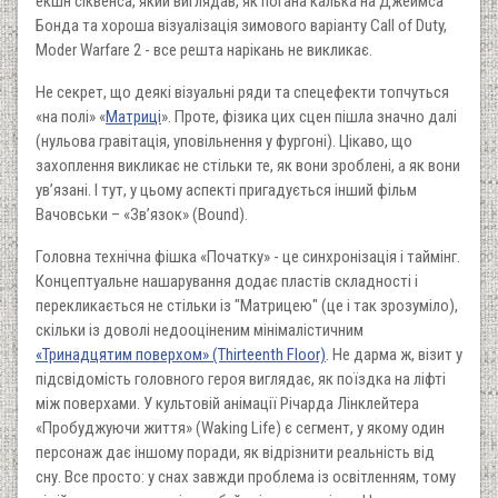
екшн сіквенса, який виглядав, як погана калька на Джеймса
Бонда та хороша візуалізація зимового варіанту Call of Duty,
Moder Warfare 2 - все решта нарікань не викликає.
Не секрет, що деякі візуальні ряди та спецефекти топчуться
«на полі» «
Матриці
». Проте, фізика цих сцен пішла значно далі
(нульова гравітація, уповільнення у фургоні). Цікаво, що
захоплення викликає не стільки те, як вони зроблені, а як вони
ув’язані. І тут, у цьому аспекті пригадується інший фільм
Вачовськи – «Зв’язок» (Bound).
Головна технічна фішка «Початку» - це синхронізація і таймінг.
Концептуальне нашарування додає пластів складності і
перекликається не стільки із "Матрицею" (це і так зрозуміло),
скільки із доволі недооціненим мінімалістичним
«Тринадцятим поверхом» (Thirteenth Floor)
. Не дарма ж, візит у
підсвідомість головного героя виглядає, як поїздка на ліфті
між поверхами. У культовій анімації Річарда Лінклейтера
«Пробуджуючи життя» (Waking Life) є сегмент, у якому один
персонаж дає іншому поради, як відрізнити реальність від
сну. Все просто: у снах завжди проблема із освітленням, тому