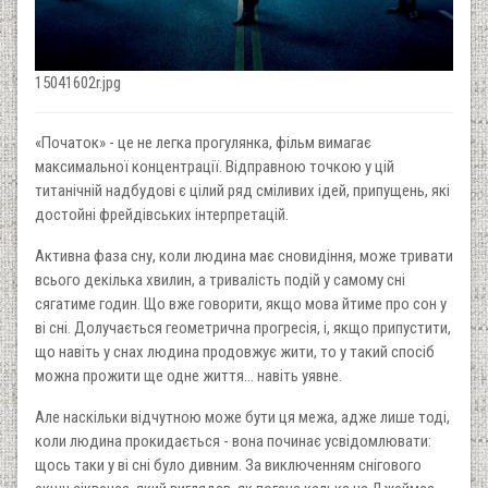
15041602r.jpg
«Початок» - це не легка прогулянка, фільм вимагає
максимальної концентрації. Відправною точкою у цій
титанічній надбудові є цілий ряд сміливих ідей, припущень, які
достойні фрейдівських інтерпретацій.
Активна фаза сну, коли людина має сновидіння, може тривати
всього декілька хвилин, а тривалість подій у самому сні
сягатиме годин. Що вже говорити, якщо мова йтиме про сон у
ві сні. Долучається геометрична прогресія, і, якщо припустити,
що навіть у снах людина продовжує жити, то у такий спосіб
можна прожити ще одне життя… навіть уявне.
Але наскільки відчутною може бути ця межа, адже лише тоді,
коли людина прокидається - вона починає усвідомлювати:
щось таки у ві сні було дивним. За виключенням снігового