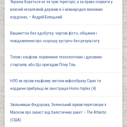
Україна бореться не за чужі території, а за право існувати у
власній незалежній державі в її міжнародно визнаних
кордонах, – Андрій Білецький
Вашингтон без здобутку: чергові фото, обіцянки і
повідомлення про «хорошу зустріч» без результату
Тілізм і ельфізм: порівняння технологічних і духовних
стартапів, або Що пригадав Пітер Тіль
НЛО як прояв ельфізму: витоки міфообразу Сірих та
нордичні прибульці як ілюстрація Homo triplex (4)
Звільнивши Федорова, Зеленський зірвав переговори з
Маском про захист від балістичних ракет – The Atlantic
(США)