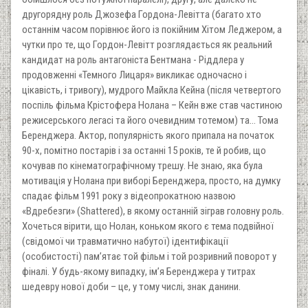
другорядну роль Джозефа Гордона-Левітта (багато хто
останнім часом порівнює його із покійним Хітом Леджером, а
чутки про те, що Гордон-Левітт розглядається як реальний
кандидат на роль антагоніста Бентмана - Ріддлера у
продовженні «Темного Лицаря» викликає одночасно і
цікавість, і тривогу), мудрого Майкла Кейна (після четвертого
поспіль фільма Крістофера Нолана – Кейн вже став частиною
режисерського легасі та його очевидним тотемом) та… Тома
Беренджера. Актор, популярність якого припала на початок
90-х, помітно постарів і за останні 15 років, те й робив, що
кочував по кінематографічному трешу. Не знаю, яка була
мотивація у Нолана при виборі Беренджера, просто, на думку
спадає фільм 1991 року з відеопрокатною назвою
«Вдребезги» (Shattered), в якому останній зіграв головну роль.
Хочеться вірити, що Нолан, коньком якого є тема подвійної
(свідомої чи травматично набутої) ідентифікації
(особистості) пам’ятає той фільм і той розривний поворот у
фіналі. У будь-якому випадку, ім’я Беренджера у титрах
шедевру нової доби – це, у тому числі, знак данини.