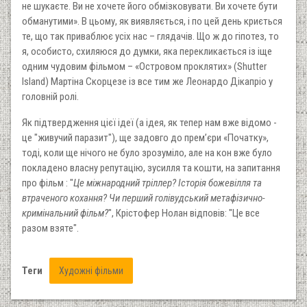
не шукаєте. Ви не хочете його обмізковувати. Ви хочете бути
обманутими». В цьому, як виявляється, і по цей день криється
те, що так приваблює усіх нас – глядачів. Що ж до гіпотез, то
я, особисто, схиляюся до думки, яка перекликається із іще
одним чудовим фільмом – «Островом проклятих» (Shutter
Island) Мартіна Скорцезе із все тим же Леонардо Дікапріо у
головній ролі.
Як підтвердження цієї ідеї (а ідея, як тепер нам вже відомо -
це "живучий паразит"), ще задовго до прем’єри «Початку»,
тоді, коли ще нічого не було зрозуміло, але на кон вже було
покладено власну репутацію, зусилля та кошти, на запитання
про фільм : "
Це міжнародний тріллер?
Історія божевілля та
втраченого кохання? Чи перший голівудський метафізично-
кримінальний фільм?
", Крістофер Нолан відповів: "Це все
разом взяте".
Теги
Художні фільми