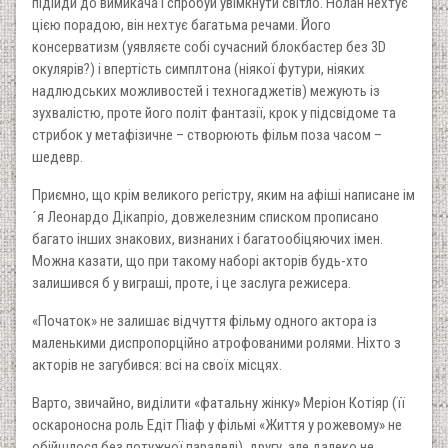
підійди до вимикача і спробуй увімкнути світло. Нолан нехтує
цією порадою, він нехтує багатьма речами. Його
консерватизм (уявляєте собі сучасний блокбастер без 3D
окулярів?) і впертість симплтона (ніякої футури, ніяких
надлюдських можливостей і техногаджетів) межують із
зухвалістю, проте його політ фантазії, крок у підсвідоме та
стрибок у метафізичне – створюють фільм поза часом –
шедевр.
Приємно, що крім великого регістру, яким на афіші написане ім
´я Леонардо Дікапріо, довжелезним списком прописано
багато інших знакових, визнаних і багатообіцяючих імен.
Можна казати, що при такому наборі акторів будь-хто
залишився б у виграші, проте, і це заслуга режисера.
«Початок» не залишає відчуття фільму одного актора із
маленькими диспропорційно атрофованими ролями. Ніхто з
акторів не загубився: всі на своїх місцях.
Варто, звичайно, виділити «фатальну жінку» Меріон Котіяр (її
оскароносна роль Едіт Піаф у фільмі «Життя у рожевому» не
обійшлося без потужної паралелі), другу, але далеко не