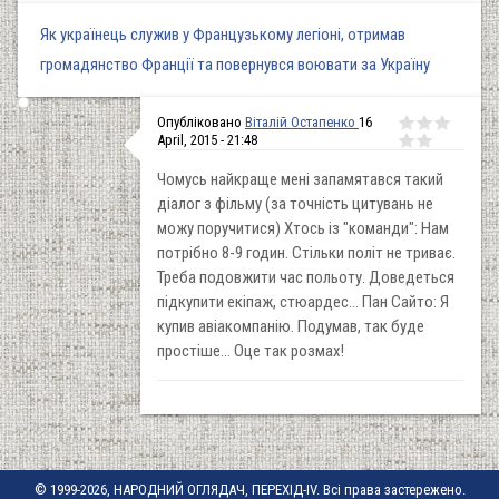
Як українець служив у Французькому легіоні, отримав
громадянство Франції та повернувся воювати за Україну
Опубліковано
Віталій Остапенко
16
April, 2015 - 21:48
Чомусь найкраще мені запамятався такий
діалог з фільму (за точність цитувань не
можу поручитися) Хтось із "команди": Нам
потрібно 8-9 годин. Стільки політ не триває.
Треба подовжити час польоту. Доведеться
підкупити екіпаж, стюардес... Пан Сайто: Я
купив авіакомпанію. Подумав, так буде
простіше... Оце так розмах!
© 1999-2026, НАРОДНИЙ ОГЛЯДАЧ, ПЕРЕХІД-IV. Всі права застережено.