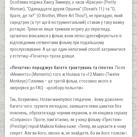
Особлива подяка Хансу Зіммеру, з часів «Красуні» (Pretty
Woman), “Одинадцяти друзів Оушена” (Ocean’s 11) та “О,
брате, де ти?" (O Brother, Where Art Thou?), не пригадую, який
саундтрек (а тут ще й інструментальний) ставав у таку важку
ротацію. Треки не лише тримали інтригу до перегляду,
органічно вписалися у фільм, вони легко ідентифікуються із
відповідними сегментами фільму при подальшому
прослуховуванні. А це ще один непоганий спосіб затриматися
у естетиці «Початку» трохи довше.
«Початок» породжує багато трактувань та гіпотез
. Після
«Мементо» (Memento) того ж Нолана та «12 Мавп» (Twelve
Monkeys) Гілліяма – це третій фільм, стосовно якого я
звернувся до FAQ - «розбору польотів».
Так, безумовно, Нолан маніпулює глядачем… йому доволено
багато чого: грузити легендою, залишати певні шматки без
пояснень, обрізати кадр чорним екраном, а-ля кінцівка серіалу
«Сопранос». Проте, пам’ятаємо, як у кінці фільму «Престиж»
(Prestige) герой Майкла Кейна каже: «Тепер, ви шукаєте в чому
секрет. Але ви його, звісно ж, не знайдете, бо ви його толком і