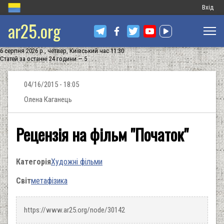
Меню
Вхід
ar25.org
обліков
запису
6 серпня 2026 р., четвер, Київський час 11:30
користу
Статей за останні 24 години — 5
04/16/2015 - 18:05
Олена Каганець
Рецензія на фільм "Початок"
Категорія
Художні фільми
Світ
метафізика
https://www.ar25.org/node/30142