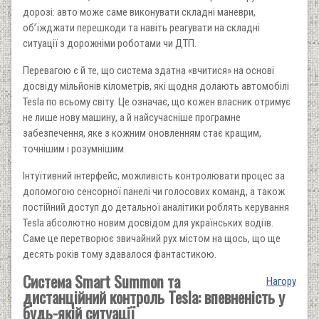
дорозі: авто може саме виконувати складні маневри,
об’їжджати перешкоди та навіть реагувати на складні
ситуації з дорожніми роботами чи ДТП.
Перевагою є й те, що система здатна «вчитися» на основі
досвіду мільйонів кілометрів, які щодня долають автомобілі
Tesla по всьому світу. Це означає, що кожен власник отримує
не лише нову машину, а й найсучасніше програмне
забезпечення, яке з кожним оновленням стає кращим,
точнішим і розумнішим.
Інтуїтивний інтерфейс, можливість контролювати процес за
допомогою сенсорної панелі чи голосових команд, а також
постійний доступ до детальної аналітики роблять керування
Tesla абсолютно новим досвідом для українських водіїв.
Саме це перетворює звичайний рух містом на щось, що ще
десять років тому здавалося фантастикою.
Система Smart Summon та
Нагору
дистанційний контроль Tesla: впевненість у
будь-якій ситуації