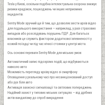
Tesla у Києві, оскільки подібна інтелектуальна охорона знижує
ризики крадіжок, пошкоджень чи інших неприємних
інцидентів.
Sentry Mode зручний ще й тим, що дозволяє вести архів відео
для подальшого використання — наприклад, у разі страхових
випадків або розслідувань порушень ПДР. Для багатьох
власників це служить фактором додаткової впевненості у
кожній поїздці чи під час нічної стоянки у центрі міста.
Ось основні переваги Sentry Mode для міських умов:
Автоматичний запис підозрілих подій, що відбуваються
навколо авто
Можливість перегляду архіву відео зі смартфону
Оповіщення у реальному часі про несанкціонований доступ
або рух біля авто
Активація захисної сигналізації та світлових попереджень
Надійний захист у типових міських ситуаціях — від дрібних
актів вандалізму до спроб викрадення