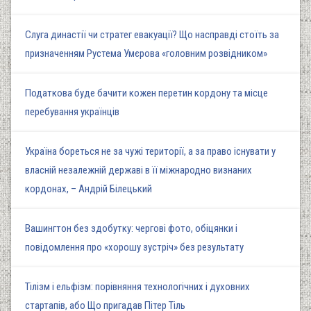
Слуга династії чи стратег евакуації? Що насправді стоїть за
призначенням Рустема Умєрова «головним розвідником»
Податкова буде бачити кожен перетин кордону та місце
перебування українців
Україна бореться не за чужі території, а за право існувати у
власній незалежній державі в її міжнародно визнаних
кордонах, – Андрій Білецький
Вашингтон без здобутку: чергові фото, обіцянки і
повідомлення про «хорошу зустріч» без результату
Тілізм і ельфізм: порівняння технологічних і духовних
стартапів, або Що пригадав Пітер Тіль