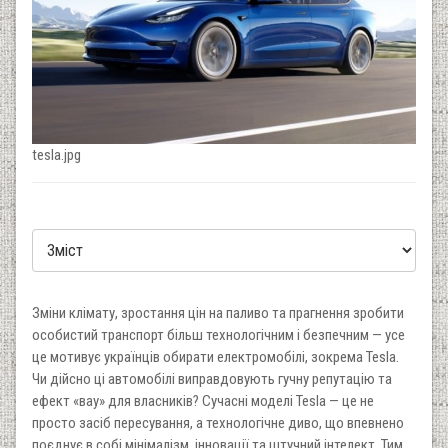
tesla.jpg
Зміни клімату, зростання цін на паливо та прагнення зробити
особистий транспорт більш технологічним і безпечним — усе
це мотивує українців обирати електромобілі, зокрема Tesla.
Чи дійсно ці автомобілі виправдовують гучну репутацію та
ефект «вау» для власників? Сучасні моделі Tesla — це не
просто засіб пересування, а технологічне диво, що впевнено
поєднує в собі мінімалізм, інновації та штучний інтелект. Тим,