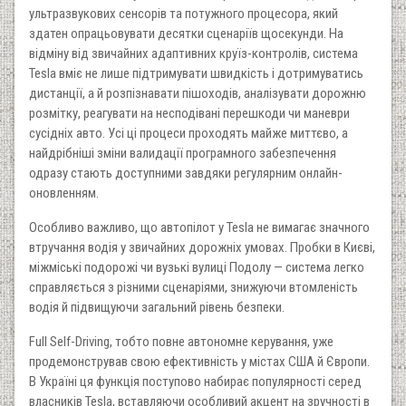
ультразвукових сенсорів та потужного процесора, який
здатен опрацьовувати десятки сценаріїв щосекунди. На
відміну від звичайних адаптивних круїз-контролів, система
Tesla вміє не лише підтримувати швидкість і дотримуватись
дистанції, а й розпізнавати пішоходів, аналізувати дорожню
розмітку, реагувати на несподівані перешкоди чи маневри
сусідніх авто. Усі ці процеси проходять майже миттєво, а
найдрібніші зміни валидації програмного забезпечення
одразу стають доступними завдяки регулярним онлайн-
оновленням.
Особливо важливо, що автопілот у Tesla не вимагає значного
втручання водія у звичайних дорожніх умовах. Пробки в Києві,
міжміські подорожі чи вузькі вулиці Подолу — система легко
справляється з різними сценаріями, знижуючи втомленість
водія й підвищуючи загальний рівень безпеки.
Full Self-Driving, тобто повне автономне керування, уже
продемонстрував свою ефективність у містах США й Європи.
В Україні ця функція поступово набирає популярності серед
власників Tesla, вставляючи особливий акцент на зручності в