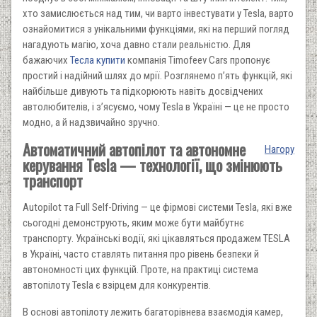
хто замислюється над тим, чи варто інвестувати у Tesla, варто
ознайомитися з унікальними функціями, які на перший погляд
нагадують магію, хоча давно стали реальністю. Для
бажаючих
Тесла купити
компанія Timofeev Cars пропонує
простий і надійний шлях до мрії. Розглянемо п’ять функцій, які
найбільше дивують та підкорюють навіть досвідчених
автолюбителів, і з’ясуємо, чому Tesla в Україні — це не просто
модно, а й надзвичайно зручно.
Автоматичний автопілот та автономне
Нагору
керування Tesla — технології, що змінюють
транспорт
Autopilot та Full Self-Driving — це фірмові системи Tesla, які вже
сьогодні демонструють, яким може бути майбутнє
транспорту. Українські водії, які цікавляться продажем TESLA
в Україні, часто ставлять питання про рівень безпеки й
автономності цих функцій. Проте, на практиці система
автопілоту Tesla є взірцем для конкурентів.
В основі автопілоту лежить багаторівнева взаємодія камер,