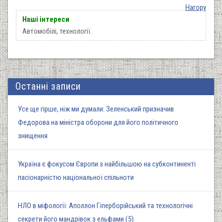
Нагору
Наші інтереси
Автомобілі, технології.
Останні записи
Усе ще гірше, ніж ми думали: Зеленський призначив
Федорова на міністра оборони для його політичного
знищення
Україна є фокусом Європи з найбільшою на субконтиненті
пасіонарністю національної спільноти
НЛО в міфології: Аполлон Гіперборійський та технологічні
секрети його мандрівок з ельфами (5)