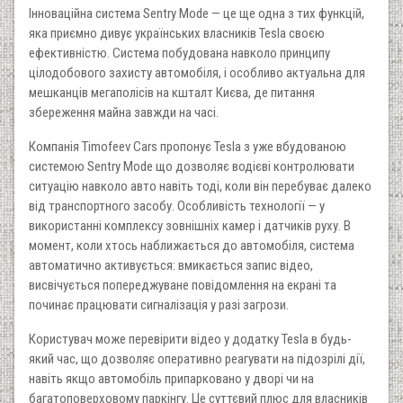
Інноваційна система Sentry Mode — це ще одна з тих функцій,
яка приємно дивує українських власників Tesla своєю
ефективністю. Система побудована навколо принципу
цілодобового захисту автомобіля, і особливо актуальна для
мешканців мегаполісів на кшталт Києва, де питання
збереження майна завжди на часі.
Компанія Timofeev Cars пропонує Tesla з уже вбудованою
системою Sentry Mode що дозволяє водієві контролювати
ситуацію навколо авто навіть тоді, коли він перебуває далеко
від транспортного засобу. Особливість технології — у
використанні комплексу зовнішніх камер і датчиків руху. В
момент, коли хтось наближається до автомобіля, система
автоматично активується: вмикається запис відео,
висвічується попереджуване повідомлення на екрані та
починає працювати сигналізація у разі загрози.
Користувач може перевірити відео у додатку Tesla в будь-
який час, що дозволяє оперативно реагувати на підозрілі дії,
навіть якщо автомобіль припарковано у дворі чи на
багатоповерховому паркінгу. Це суттєвий плюс для власників