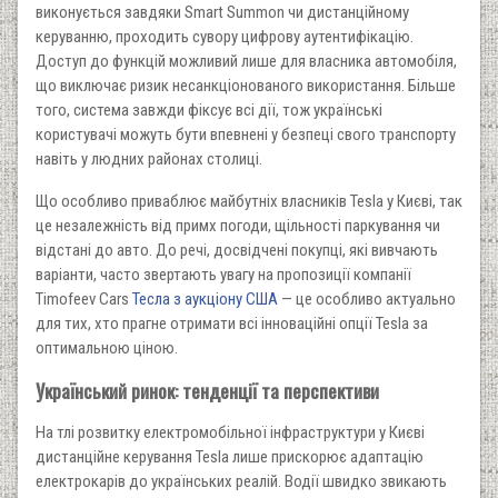
виконується завдяки Smart Summon чи дистанційному
керуванню, проходить сувору цифрову аутентифікацію.
Доступ до функцій можливий лише для власника автомобіля,
що виключає ризик несанкціонованого використання. Більше
того, система завжди фіксує всі дії, тож українські
користувачі можуть бути впевнені у безпеці свого транспорту
навіть у людних районах столиці.
Що особливо приваблює майбутніх власників Tesla у Києві, так
це незалежність від примх погоди, щільності паркування чи
відстані до авто. До речі, досвідчені покупці, які вивчають
варіанти, часто звертають увагу на пропозиції компанії
Timofeev Cars
Тесла з аукціону США
— це особливо актуально
для тих, хто прагне отримати всі інноваційні опції Tesla за
оптимальною ціною.
Український ринок: тенденції та перспективи
На тлі розвитку електромобільної інфраструктури у Києві
дистанційне керування Tesla лише прискорює адаптацію
електрокарів до українських реалій. Водії швидко звикають