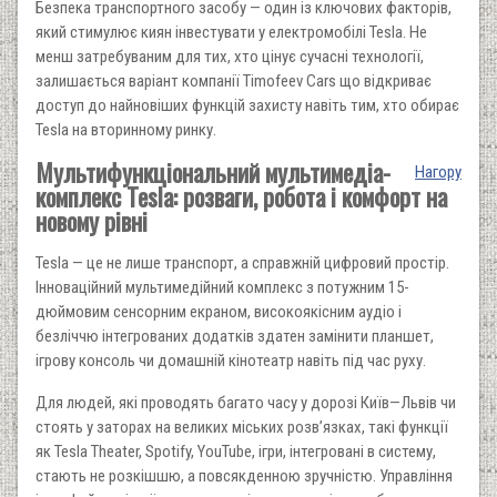
Безпека транспортного засобу — один із ключових факторів,
який стимулює киян інвестувати у електромобілі Tesla. Не
менш затребуваним для тих, хто цінує сучасні технології,
залишається варіант компанії Timofeev Cars що відкриває
доступ до найновіших функцій захисту навіть тим, хто обирає
Tesla на вторинному ринку.
Мультифункціональний мультимедіа-
Нагору
комплекс Tesla: розваги, робота і комфорт на
новому рівні
Tesla — це не лише транспорт, а справжній цифровий простір.
Інноваційний мультимедійний комплекс з потужним 15-
дюймовим сенсорним екраном, високоякісним аудіо і
безліччю інтегрованих додатків здатен замінити планшет,
ігрову консоль чи домашній кінотеатр навіть під час руху.
Для людей, які проводять багато часу у дорозі Київ—Львів чи
стоять у заторах на великих міських розв’язках, такі функції
як Tesla Theater, Spotify, YouTube, ігри, інтегровані в систему,
стають не розкішшю, а повсякденною зручністю. Управління