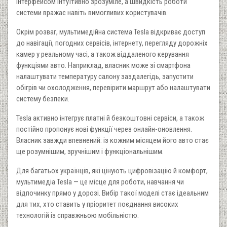
інтерфейсом інтуїтивно зрозуміле, а швидкість роботи
системи вражає навіть вимогливих користувачів.
Окрім розваг, мультимедійна система Tesla відкриває доступ
до навігації, погодних сервісів, інтернету, перегляду дорожніх
камер у реальному часі, а також віддаленого керування
функціями авто. Наприклад, власник може зі смартфона
налаштувати температуру салону заздалегідь, запустити
обігрів чи охолодження, перевірити маршрут або налаштувати
систему безпеки.
Tesla активно інтегрує платні й безкоштовні сервіси, а також
постійно пропонує нові функції через онлайн-оновлення.
Власник завжди впевнений: із кожним місяцем його авто стає
ще розумнішим, зручнішим і функціональнішим.
Для багатьох українців, які цінують цифровізацію й комфорт,
мультимедіа Tesla — це місце для роботи, навчання чи
відпочинку прямо у дорозі. Вибір такої моделі стає ідеальним
для тих, хто ставить у пріоритет поєднання високих
технологій із справжньою мобільністю.