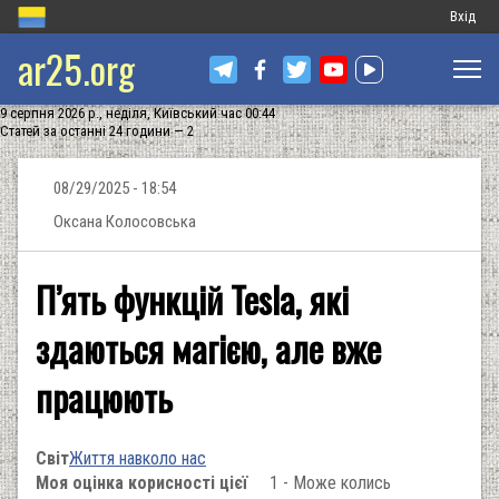
Меню
Вхід
ar25.org
обліков
запису
9 серпня 2026 р., неділя, Київський час 00:44
користу
Статей за останні 24 години — 2
08/29/2025 - 18:54
Оксана Колосовська
П’ять функцій Tesla, які
здаються магією, але вже
працюють
Світ
Життя навколо нас
Моя оцінка корисності цієї
1 - Може колись