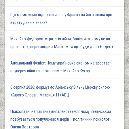
Що ми можемо відповісти Івану Франку на його слова про
втрату давніх знань?
Михайло Федоров: стратегія війни, балістика, чому не на
протестах, переговори з Маском та що буде далі (+відео)
Аномальний Фенікс: Чому українська економіка зростає
всупереч війні та прогнозам – Михайло Кухар
6 серпня 2026: формуємо Аріанську Вільну Церкву силою
Живого Слова – матриця 11+АВЦ
Психопатична тактика випаленої землі: чому Зеленський
позбувається популярних лідерів – політичний психолог
Олена Вострова