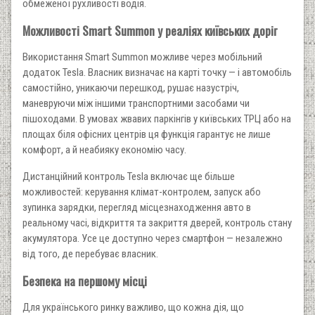
обмеженої рухливості водія.
Можливості Smart Summon у реаліях київських доріг
Використання Smart Summon можливе через мобільний
додаток Tesla. Власник визначає на карті точку — і автомобіль
самостійно, уникаючи перешкод, рушає назустріч,
маневруючи між іншими транспортними засобами чи
пішоходами. В умовах жвавих паркінгів у київських ТРЦ або на
площах біля офісних центрів ця функція гарантує не лише
комфорт, а й неабияку економію часу.
Дистанційний контроль Tesla включає ще більше
можливостей: керування клімат-контролем, запуск або
зупинка зарядки, перегляд місцезнаходження авто в
реальному часі, відкриття та закриття дверей, контроль стану
акумулятора. Усе це доступно через смартфон — незалежно
від того, де перебуває власник.
Безпека на першому місці
Для українського ринку важливо, що кожна дія, що