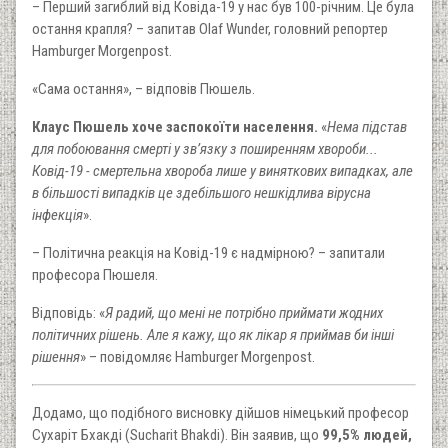
– Перший загиблий від Ковіда-19 у нас був 100-річним. Це була
остання крапля? – запитав Olaf Wunder, головний репортер
Hamburger Morgenpost.
«Сама остання», – відповів Пюшель.
Клаус Пюшель хоче заспокоїти населення.
«
Нема підстав
для побоювання смерті у зв’язку з поширенням хвороби...
Ковід-19 - смертельна хвороба лише у виняткових випадках, але
в більшості випадків це здебільшого нешкідлива вірусна
інфекція
».
– Політична реакція на Ковід-19 є надмірною? – запитали
професора Пюшеля.
Відповідь: «
Я радий, що мені не потрібно приймати жодних
політичних рішень. Але я кажу, що як лікар я приймав би інші
рішення
» – повідомляє Hamburger Morgenpost.
Додамо, що подібного висновку дійшов німецький професор
Сухаріт Бхакді (Sucharit Bhakdi). Він заявив, що
99,5% людей,