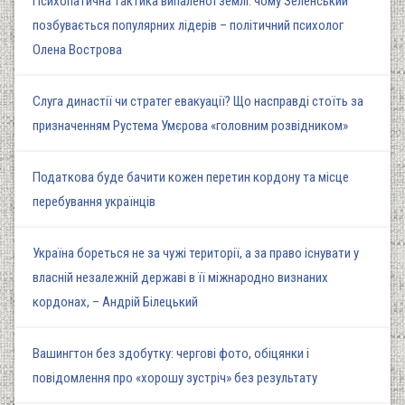
Психопатична тактика випаленої землі: чому Зеленський
позбувається популярних лідерів – політичний психолог
Олена Вострова
Слуга династії чи стратег евакуації? Що насправді стоїть за
призначенням Рустема Умєрова «головним розвідником»
Податкова буде бачити кожен перетин кордону та місце
перебування українців
Україна бореться не за чужі території, а за право існувати у
власній незалежній державі в її міжнародно визнаних
кордонах, – Андрій Білецький
Вашингтон без здобутку: чергові фото, обіцянки і
повідомлення про «хорошу зустріч» без результату