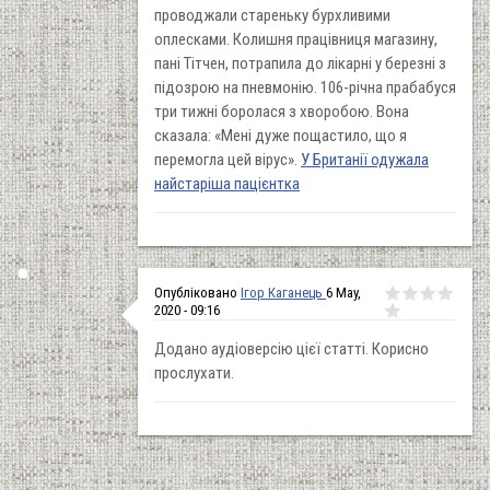
проводжали стареньку бурхливими
оплесками. Колишня працівниця магазину,
пані Тітчен, потрапила до лікарні у березні з
підозрою на пневмонію. 106-річна прабабуся
три тижні боролася з хворобою. Вона
сказала: «Мені дуже пощастило, що я
перемогла цей вірус».
У Британії одужала
найстаріша пацієнтка
Опубліковано
Ігор Каганець
6 May,
2020 - 09:16
Додано аудіоверсію цієї статті. Корисно
прослухати.