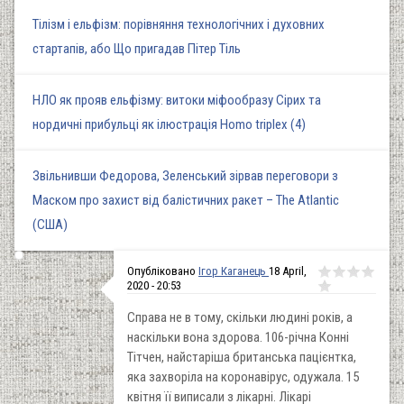
Тілізм і ельфізм: порівняння технологічних і духовних
стартапів, або Що пригадав Пітер Тіль
НЛО як прояв ельфізму: витоки міфообразу Сірих та
нордичні прибульці як ілюстрація Homo triplex (4)
Звільнивши Федорова, Зеленський зірвав переговори з
Маском про захист від балістичних ракет – The Atlantic
(США)
Опубліковано
Ігор Каганець
18 April,
2020 - 20:53
Справа не в тому, скільки людині років, а
наскільки вона здорова. 106-річна Конні
Тітчен, найстаріша британська пацієнтка,
яка захворіла на коронавірус, одужала. 15
квітня її виписали з лікарні. Лікарі