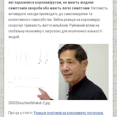
які заразилися коронавірусом, не мають жодних
симптомів хвороби або мають легкі симптоми
. Натомість
антивірусні заходи призводять до самознищення та
колективного самогубства. Хибна реакція на коронавірус
скорочує тривалість життя мільйонів. Руйнівний вплив на
глобальну економіку є загрозою для незліченної кількості
людей.
200326sucharitbhakdi-2.jpg
Про це у статті:
Реакція політиків на коронавірус гротескна,