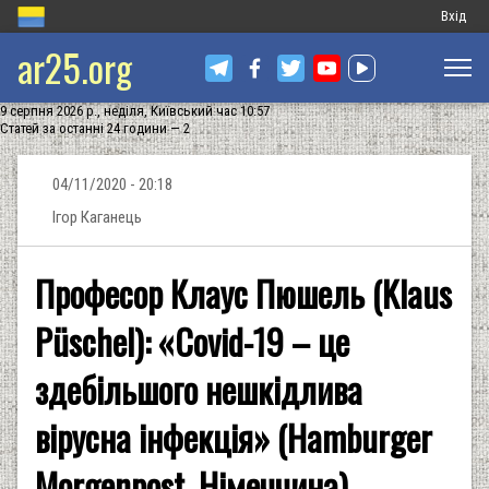
Меню
Вхід
ar25.org
обліков
запису
9 серпня 2026 р., неділя, Київський час 10:57
користу
Статей за останні 24 години — 2
04/11/2020 - 20:18
Ігор Каганець
Професор Клаус Пюшель (Klaus
Püschel): «Covid-19 – це
здебільшого нешкідлива
вірусна інфекція» (Hamburger
Morgenpost, Німеччина)