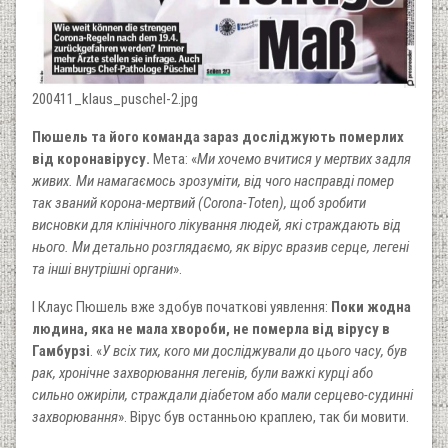
200411_klaus_puschel-2.jpg
Пюшель та його команда зараз досліджують померлих
від коронавірусу.
Мета: «
Ми хочемо вчитися у мертвих задля
живих. Ми намагаємось зрозуміти, від чого насправді помер
так званий корона-мертвий (Corona-Toten), щоб зробити
висновки для клінічного лікування людей, які страждають від
нього. Ми детально розглядаємо, як вірус вразив серце, легені
та інші внутрішні органи
».
І Клаус Пюшель вже здобув початкові уявлення:
Поки жодна
людина, яка не мала хвороби, не померла від вірусу в
Гамбурзі
. «
У всіх тих, кого ми досліджували до цього часу, був
рак, хронічне захворювання легенів, були важкі курці або
сильно ожиріли, страждали діабетом або мали серцево-судинні
захворювання
». Вірус був останньою краплею, так би мовити.