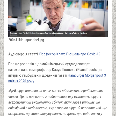
200411klauspuschel.jpg
Аудіоверсія статті:
Професор Клаус Пюшель про Covid-19
Про це розповів відомий німецький судмедексперт
патологоанатом професор Клаус Пюшель (Klaus Püschel) в
інтерв’ю гамбурзькій щоденній газеті
Hamburger Morgenpost 3
квітня 2020 року
.
«
Цей вірус впливає на наше життя абсолютно перебільшеним
чином. Це не пов’язано з небезпекою, яку становить вірус. І
астрономічний економічний збиток, який зараз виникає, не
співмірний з небезпекою, яку створює вірус. Я переконаний, що
смертність від коронавірусу навіть не дасть про себе знати у