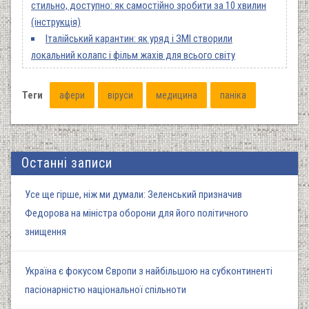
стильно, доступно: як самостійно зробити за 10 хвилин
(інструкція)
Італійський карантин: як уряд і ЗМІ створили
локальний колапс і фільм жахів для всього світу
Теги
афери
віруси
медицина
паніка
Останні записи
Усе ще гірше, ніж ми думали: Зеленський призначив
Федорова на міністра оборони для його політичного
знищення
Україна є фокусом Європи з найбільшою на субконтиненті
пасіонарністю національної спільноти