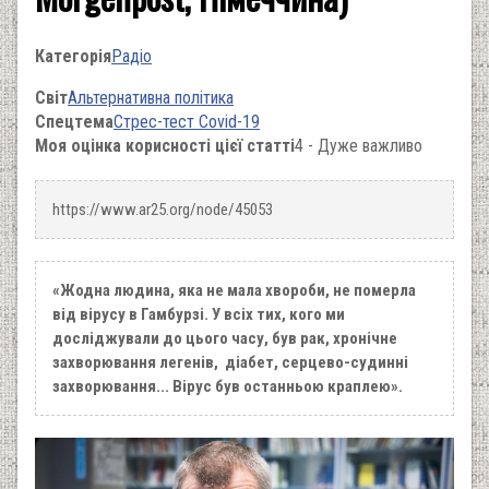
Категорія
Радіо
Світ
Альтернативна політика
Спецтема
Стрес-тест Covid-19
Моя оцінка корисності цієї статті
4 - Дуже важливо
https://www.ar25.org/node/45053
«Жодна людина, яка не мала хвороби, не померла
від вірусу в Гамбурзі. У всіх тих, кого ми
досліджували до цього часу, був рак, хронічне
захворювання легенів, діабет, серцево-судинні
захворювання... Вірус був останньою краплею».