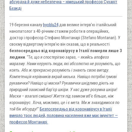
абсурдна й дуже небезпечна – німецький професор Сухаріт
Бхакді
19 березня каналу
byoblu24
дав велике інтерв'ю італійський
нанопатолог з 40-річним стажем роботи в операційних,
доктор і професор Стефано Монтанарі (Stefano Montanari). У
своєму відвертому інтерв'ю він сказав, що в реальності
безпосередньо від коронавірусу в Італії померли лише 3
людини
. "Т
е, що я спостерігаю зараз, – якийсь апофеоз
маразму. Нами керують люди, які абсолютно не розуміють, що
коять. Або ж прекрасно розуміють і знають свою вигоду.
Компетенція керівників вкрай низька. Навіщо потрібні гумові
рукавички? Навіщо ці маски? Рукавички шкідливо діють на
природний захисний бар’єр шкіри. У нас дуже розумна шкіра!
Маски – взагалі смішно! Життя під замком вб’є більше, ніж
коронавірус. Хоча, можливо, це і є мета. Ми ж знаходимося по
той бік абсурду!
"
Безпосередньо від коронавірусу в Італії
вмерло троє людей, половина населення вже має імунітет —
професор Монтанарі