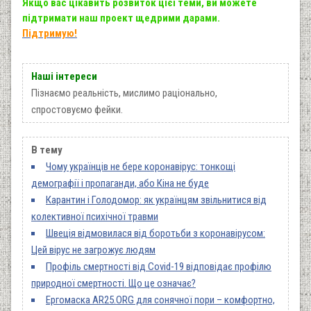
Якщо вас цікавить розвиток цієї теми, ви можете
підтримати наш проект щедрими дарами.
Підтримую!
Наші інтереси
Пізнаємо реальність, мислимо раціонально,
спростовуємо фейки.
В тему
Чому українців не бере коронавірус: тонкощі
демографії і пропаганди, або Кіна не буде
Карантин і Голодомор: як українцям звільнитися від
колективної психічної травми
Швеція відмовилася від боротьби з коронавірусом:
Цей вірус не загрожує людям
Профіль смертності від Covid-19 відповідає профілю
природної смертності. Що це означає?
Ергомаска AR25.ORG для сонячної пори – комфортно,