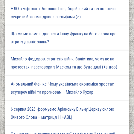
НЛО в міфології: Аполлон Гіперборійський та технологічні
секрети його мандрівок з ельфами (5)
Що ми можемо відповісти Івану Франку на його слова про
втрату давніх знань?
Михайло Федоров: стратегія війни, балістика, чому не на
протестах, переговори з Маском та що буде далі (+відео)
Аномальний Фенікс: Чому українська економіка зростає
всупереч війні та прогнозам – Михайло Кухар
6 серпня 2026: формуємо Аріанську Вільну Церкву силою
Живого Слова – матриця 11+АВЦ