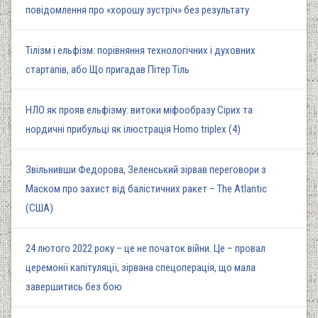
повідомлення про «хорошу зустріч» без результату
Тілізм і ельфізм: порівняння технологічних і духовних
стартапів, або Що пригадав Пітер Тіль
НЛО як прояв ельфізму: витоки міфообразу Сірих та
нордичні прибульці як ілюстрація Homo triplex (4)
Звільнивши Федорова, Зеленський зірвав переговори з
Маском про захист від балістичних ракет – The Atlantic
(США)
24 лютого 2022 року – це не початок війни. Це – провал
церемонії капітуляції, зірвана спецоперація, що мала
завершитись без бою