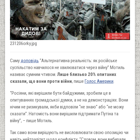
231206orky.jpg
Саму
доповідь
“Альтернативна реальність: як російське
суспільство навчилося не хвилюватися через війну” Мотиль
називає сумним чтивом.
Лише близько 20% опитаних
сказали, що вони проти війни
, пише
Голос Америки
.
“Росіяни, які вирішили бути байдужими, зробили це в
опитуваннях громадської думки, а не на демонстраціях. Вони
нічим не ризикували, якби відповіли “не знаю” або “не можу
сказати”. Натомість вони вирішили підтримати Путіна та
війну”, – пише Мотиль.
Так само вони вирішують не висловлювати свою опозицію чи
навіть нейтралітет щодо конфлікту. “Словом, вони вибирали