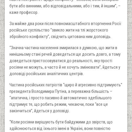
бути або винними, або відповідальними, або і тим, й іншим”, –
каже професор.
За майже два роки після повномасштабного вторгнення Росії
російське суспільство “звикло жити на тлі жорстокого
збройного конфлікту”, свідчить цитована ним доповідь.
“Значна частина населення змирилася з думкою, що жити в
нинішньому стані речей доведеться ще досить довго, а тому
доведеться пристосовуватися до реальності, яку прості
росіяни не можуть, а часто й не хочуть змінювати”, йдеться у
доповіді російських аналітичних центрів.
Частина російських патріотів “щиро й агресивно підтримують”
президента Володимира Путіна, а переважна більшість –
“апатична, і просто пасивно й автоматично здебільшого
підтримує те, що робить режим, чекаючи, поки “все це
закінчиться”, йдеться у доповіді.
“Коли росіяни вирішують бути байдужими до звірств, що
здійснюються від їхнього імені в Україні, вони повністю