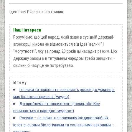
Ідеологія РФ за кілька хвилин:
Наші інтереси
Розуміємо, що цей народ, який живе в сусідній державі-
агресорці, ніколи не відмовиться від ідеї "величі" і
"могутності", яку за понад 20 років їм насадив режим. Цю
державу разом з її титульним народом треба знищити –
скільки б часу це не потребувало.
В тему
Гопники та психопати: ненависть росіян до українців
має біологічні причини (+аудіо)
До проблеми етнопсихології росіян, або Все
починається з народної мудрості
Росіяни – не люди: це популяція людиноподібних
істот зі своїми біологічними та соціальними законами –