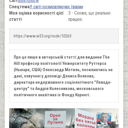
Світ
політологія
Спецтема
У світі розмовляючих тварин
Моя оцінка корисності цієї
3 - Схоже, що реально
статті
працює.
https://www.ar25.org/node/55263
Про це пише в авторській статті для видання The
Hill професор політології Університету Рутгерса
(Ньюарк, США) Олександр Мотиль, посилаючись на
дані, озвучені у доповіді Дениса Волкова,
директора недержавного соціологічного "Левада-
центру" та Андрія Колесникова, московського
політичного аналітика із Фонду Карнегі.