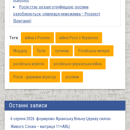
психолог
Росія стає дедалі отруйнішою, росіяни
озлоблюються, співпраця неможлива – Prospect
(Британія)
Теги
війна з Росією
війна Росії з Україною
Мордор
Путін
путінізм
Російська імперія
російська агресія
російсько-українська війна
Росія - держава-агресор
росіяни
Останні записи
6 серпня 2026: формуємо Аріанську Вільну Церкву силою
Живого Слова – матриця 11+АВЦ