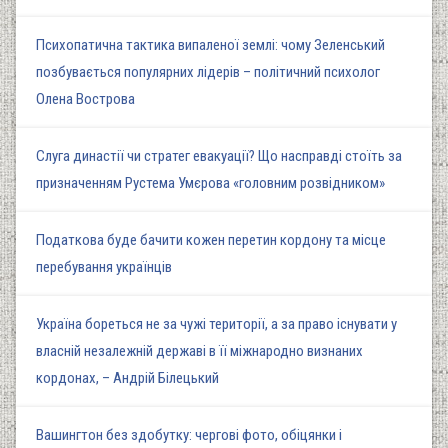
Психопатична тактика випаленої землі: чому Зеленський
позбувається популярних лідерів – політичний психолог
Олена Вострова
Слуга династії чи стратег евакуації? Що насправді стоїть за
призначенням Рустема Умєрова «головним розвідником»
Податкова буде бачити кожен перетин кордону та місце
перебування українців
Україна бореться не за чужі території, а за право існувати у
власній незалежній державі в її міжнародно визнаних
кордонах, – Андрій Білецький
Вашингтон без здобутку: чергові фото, обіцянки і