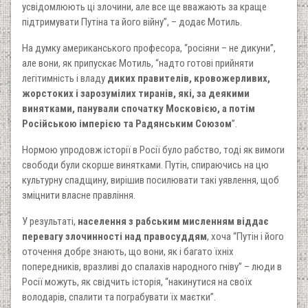
усвідомлюють ці злочини, але все ще вважають за краще
підтримувати Путіна та його війну”, – додає Мотиль.
На думку американського професора, “росіяни – не дикуни”,
але вони, як припускає Мотиль, “надто готові прийняти
легітимність і владу
диких правителів, кровожерливих,
жорстоких і зарозумілих тиранів, які, за деякими
винятками, панували спочатку Московією, а потім
Російською імперією та Радянським Союзом
”.
Нормою упродовж історії в Росії було рабство, тоді як вимоги
свободи були скорше винятками. Путін, спираючись на цю
культурну спадщину, вирішив посилювати такі уявлення, щоб
зміцнити власне правління.
У результаті,
населення з рабським мисленням віддає
перевагу злочинності над правосуддям
, хоча “Путін і його
оточення добре знають, що вони, як і багато їхніх
попередників, вразливі до спалахів народного гніву” – люди в
Росії можуть, як свідчить історія, “накинутися на своїх
володарів, спалити та пограбувати їх маєтки”.