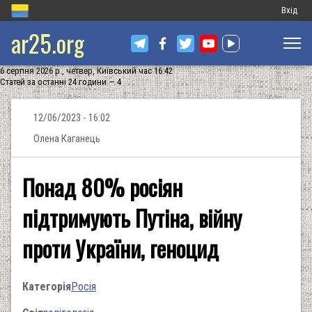
Меню
Вхід
ar25.org
обліков
запису
6 серпня 2026 р., четвер, Київський час 16:42
користу
Статей за останні 24 години — 4
12/06/2023 - 16:02
Олена Каганець
Понад 80% росіян
підтримують Путіна, війну
проти України, геноцид
Категорія
Росія