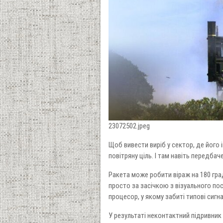
23072502.jpeg
Щоб вивести виріб у сектор, де його
повітряну ціль. І там навіть передба
Ракета може робити віраж на 180 гра
просто за засічкою з візуального по
процесор, у якому забиті типові сигна
У результаті неконтактний підривник