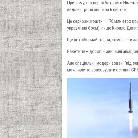
При тому, що перші батареї в Німець
виділив гроші лише на 6 систем.
Це серйозні кошти – 170 млн євро ко
управління боєм), пише Кирило Данил
Ще потрібні майстерня, комплекти за
Ракети теж дорогі – звичайні авіаці
Але спеціальні, модернізовані “під 
можливістю враховувати останні GPS-