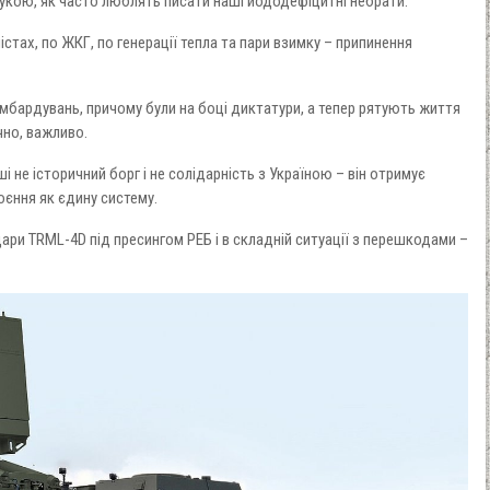
рукою, як часто люблять писати наші йододефіцитні небрати.
істах, по ЖКГ, по генерації тепла та пари взимку – припинення
омбардувань, причому були на боці диктатури, а тепер рятують життя
чно, важливо.
і не історичний борг і не солідарність з Україною – він отримує
оєння як єдину систему.
ари TRML-4D під пресингом РЕБ і в складній ситуації з перешкодами –