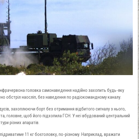
 інфрачервона головка самонаведення надійно захопить будь-яку
чено обстріл наосліп, без наведення по радіокомандному каналу.
дусів, захоплюючи борт без отримання відбитого сигналу з нього,
ста, головне, щоб його підхопила ГСН. У неї вбудований центральний
тури різних апаратів.
 підриватиме 11 кг боєголовку, по-різному. Наприклад, вражати