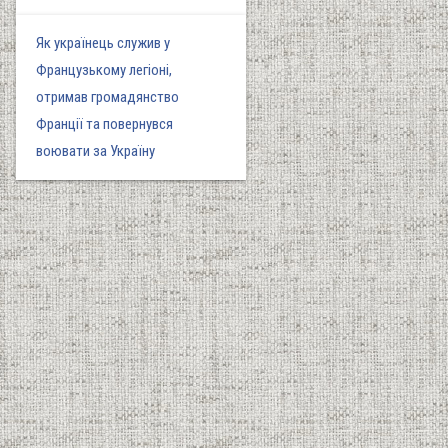
Як українець служив у
Французькому легіоні,
отримав громадянство
Франції та повернувся
воювати за Україну