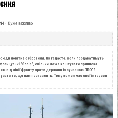
оєння
ті
4 - Дуже важливо
є сюди новітнє озброєння. Як гадаєте, коли продаватимуть
 французькі "Scalp", скільки може коштувати приписка
 км від лінії фронту проти держави із сучасною ППО"?
увати те, що нам поставлять. Тому кожен має свої інтереси