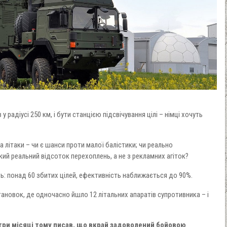
у радіусі 250 км, і бути станцією підсвічування цілі – німці хочуть
а літаки – чи є шанси проти малої балістики; чи реально
кий реальний відсоток перехоплень, а не з рекламних агіток?
: понад 60 збитих цілей, ефективність наближається до 90%.
становок, де одночасно йшло 12 літальних апаратів супротивника – і
три місяці тому писав, що вкрай задоволений бойовою