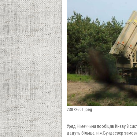
23072601.jpeg
Уряд Німеччини пообіцяв Києву 8 сист
дадуть більше, ніж Бундесвер замовив