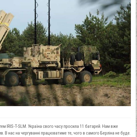
ем IRIS-T-SLM. Україна свого часу просила 11 батарей. Нам вже
. В нас на чергуванні працюватиме те, чого в самого Берліна не буде.