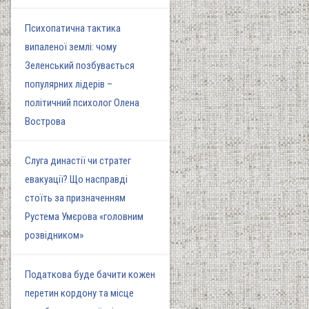
Психопатична тактика
випаленої землі: чому
Зеленський позбувається
популярних лідерів –
політичний психолог Олена
Вострова
Слуга династії чи стратег
евакуації? Що насправді
стоїть за призначенням
Рустема Умєрова «головним
розвідником»
Податкова буде бачити кожен
перетин кордону та місце