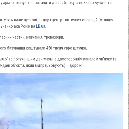
ку армію планують поставити до 2025 року, а поки що Бундестаг
штують лише пускові, радар і центр тактичних операцій (станція
ьченко ака Ронін на
LB.ua
.
пасних частин, навчання, тренажери.
йного базування коштували 450 тисяч євро штучка.
землю” (з потужнішим двигуном, з двостороннім каналом зв'язку та
дані об'єкта, який відпрацьовують) – дорожчі.