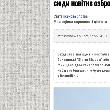
сюди новітнє озбр
Світ
військова справа
Моя оцінка корисності цієї стат
https://www.ar25.org/node/54353
Захід знає, навіщо він постача
британські "Storm Shadow" або
"знищено двох генералів за 350
Набагато більше, ніж буде кошт
у Великій війні.