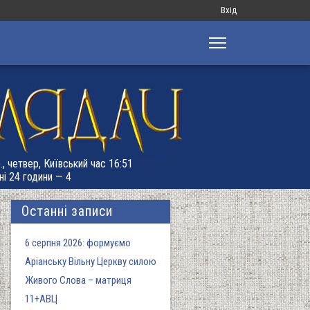
Меню
Вхід
облікового
запису
користувача
., четвер, Київський час 16:51
ні 24 години — 4
Останні записи
6 серпня 2026: формуємо
Аріанську Вільну Церкву силою
Живого Слова – матриця
11+АВЦ