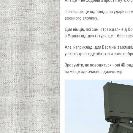
Але це – не ходіння з простягнутою 
По-перше, це відповідь на удари по м
воєнного злочину.
Для німців, які самі страждали від б
в Україні від диктатури, це – безпере
Але, наприклад, для Берліна, важливіш
унікальну нагоду обкатати своє озбр
Зрозуміти, як поводяться нові 4D-рад
адже це одночасно і далекомір.