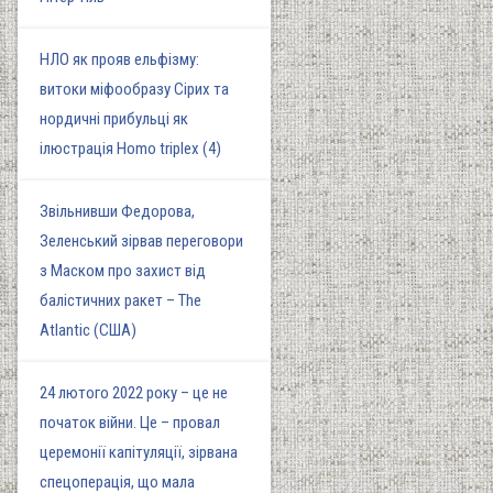
НЛО як прояв ельфізму:
витоки міфообразу Сірих та
нордичні прибульці як
ілюстрація Homo triplex (4)
Звільнивши Федорова,
Зеленський зірвав переговори
з Маском про захист від
балістичних ракет – The
Atlantic (США)
24 лютого 2022 року – це не
початок війни. Це – провал
церемонії капітуляції, зірвана
спецоперація, що мала