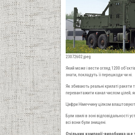
23072602.jpeg
Який може і вести огляд 1200 об'єктів 
знати, покладуть її перешкоди чи ні.
Як збивають реальні крилаті ракети т
перевантажити канал числом цілей; я
Цифри Німеччину цілком влаштовують
Були хвилі в зоні відповідальності у
всі вони були знищені.
Очільник компанії-виробника ще 