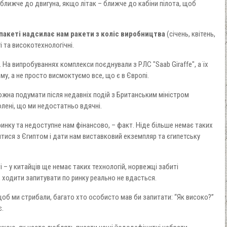
лижче до двигуна, якщо літак – ближче до кабіни пілота, щоб
пакеті надсилає нам ракети з коліс виробництва
(січень, квітень,
і та високотехнологічні.
а випробуваннях комплекси поєднували з РЛС "Saab Giraffe", а їх
у, а не просто висмоктуємо все, що є в Європі.
можна подумати після недавніх подій з Британським міністром
лені, що ми недостатньо вдячні.
инку та недоступне нам фінансово, – факт. Ніде більше немає таких
тися з Єгиптом і дати нам виставковий екземпляр та єгипетську
і – у китайців ще немає таких технологій, норвежці забиті
, ходити запитувати по ринку реально не вдасться.
щоб ми стрибали, багато хто особисто мав би запитати: “Як високо?”
є.