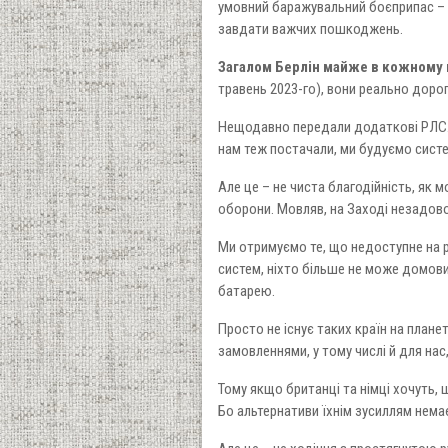
умовний баражувальний боєприпас – б
завдати важчих пошкоджень.
Загалом Берлін майже в кожному 
травень 2023-го), вони реально дорог
Нещодавно передали додаткові РЛС. Н
нам теж постачали, ми будуємо систем
Але це – не чиста благодійність, як 
оборони. Мовляв, на Заході незадово
Ми отримуємо те, що недоступне на р
систем, ніхто більше не може домови
батарею.
Просто не існує таких країн на планет
замовленнями, у тому числі й для нас
Тому якщо британці та німці хочуть, 
Бо альтернативи їхнім зусиллям нема