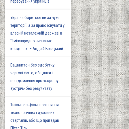
перебування українців
Україна бореться не за чужі
території, а за право існувати у
власній незалежній державі в
її міжнародно визнаних
кордонах, – Андрій Білецький
Вашингтон без здобутку:
чергові фото, обіцянки і
повідомлення про «хорошу
зустріч» без результату
Тілізм і ельфізм: порівняння
технологічних і духовних
стартапів, або Що пригадав
Пітер Тіль