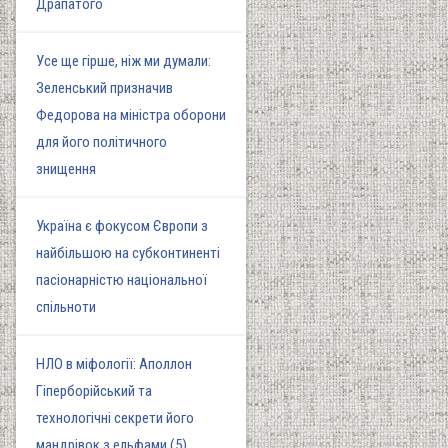
Драпатого
Усе ще гірше, ніж ми думали:
Зеленський призначив
Федорова на міністра оборони
для його політичного
знищення
Україна є фокусом Європи з
найбільшою на субконтиненті
пасіонарністю національної
спільноти
НЛО в міфології: Аполлон
Гіперборійський та
технологічні секрети його
мандрівок з ельфами (5)