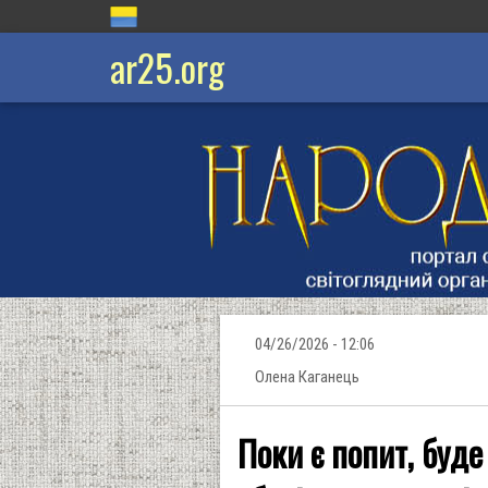
ar25.org
04/26/2026 - 12:06
Олена Каганець
Поки є попит, буде