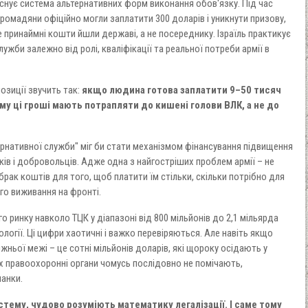
 існує система альтернативних форм виконання обов'язку. Під час
ромадяни офіційно могли заплатити 300 доларів і уникнути призову,
 принаймні кошти йшли державі, а не посереднику. Ізраїль практикує
жби залежно від ролі, кваліфікації та реальної потреби армії в
позиції звучить так:
якщо людина готова заплатити 9–50 тисяч
ому ці гроші мають потрапляти до кишені голови ВЛК, а не до
рнативної служби" міг би стати механізмом фінансування підвищення
в і добровольців. Адже одна з найгостріших проблем армії – не
рак коштів для того, щоб платити їм стільки, скільки потрібно для
го виживання на фронті.
о ринку навколо ТЦК у діапазоні від 800 мільйонів до 2,1 мільярда
логії. Ці цифри хаотичні і важко перевіряються. Але навіть якщо
жньої межі – це сотні мільйонів доларів, які щороку осідають у
их правоохоронні органи чомусь послідовно не помічають,
анки.
стему, чудово розуміють математику легалізації. І саме тому