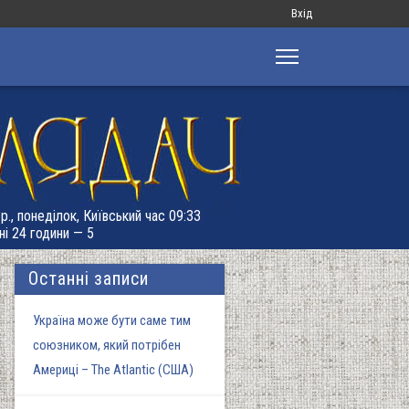
Меню
Вхід
облікового
запису
користувача
р., понеділок, Київський час 09:33
ні 24 години — 5
Останні записи
Україна може бути саме тим
союзником, який потрібен
Америці – The Atlantic (США)