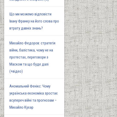
Що ми можемо відповісти
Івану Франку на його слова про
втрату давніх знань?
Михайло Федоров: стратегія
війни, балістика, чому не на
протестах, переговори з
Маском та що буде далі
(+відео)
Аномальний Фенікс: Чому
українська економіка зростає
всупереч війні та прогнозам –
Михайло Кухар