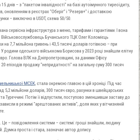
а 15 днів – з "пакетом інвалідності" на базі аутоімунного тиреоїдиту,
в, оновленням в реєстрах "Оберіг" і "Резерв+" і доставкою
нки – виключно в USDT, схема 50/50.
вана сервісна інфраструктура з меню, тарифами і гарантіями. І вона
і. Військовослужбовець Бучанського ТЦК Олег Коломієць
и на 7,7 мільйона гривень і 43,5 тисячі доларів готівкою – при
. У родини одеського військкома Борисова у 2023 році знайшли елітну
и євро. Голова ВЛК на Дніпропетровщині, за даними Офісу
20 епізодів продажу "непридатності" на загальну суму 300 тисяч
Хмельницької МСЕК
, стала окремою главою в цій хроніці. Під час
ад 5,2 мільйони доларів, 300 тисяч євро, рахунки в швейцарських
ії та Туреччині. Потім її відпустили, поступово зменшивши заставу до
 зависли в режимі "арештованих активів", доля яких у вітчизняній
те.
а. Це – повідомлення системи – системі: гроші знайшли, людину
й. Думка проста і стара, зазначає автор допису.