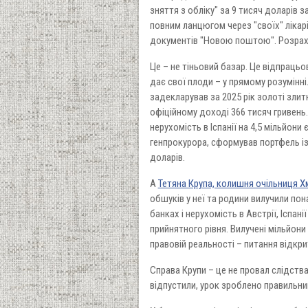
зняття з обліку" за 9 тисяч доларів з
повним ланцюгом через "своїх" лікарі
документів "Новою поштою". Розраху
Це – не тіньовий базар. Це відпрацьо
дає свої плоди – у прямому розумінн
задекларував за 2025 рік золоті злитк
офіційному доході 366 тисяч гривень
нерухомість в Іспанії на 4,5 мільйон
генпрокурора, сформував портфель із 
доларів.
А
Тетяна Крупа, колишня очільниця 
обшуків у неї та родини вилучили пон
банках і нерухомість в Австрії, Іспан
прийнятного рівня. Вилучені мільйони
правовій реальності – питання відкри
Справа Крупи – це не провал слідств
відпустили, урок зроблено правильни