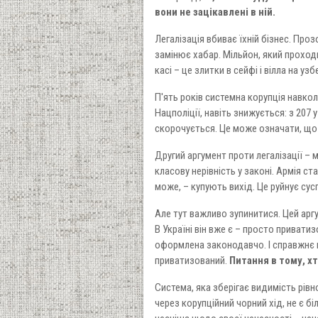
вони не зацікавлені в ній.
Легалізація вбиває їхній бізнес. Пр
замінює хабар. Мільйон, який проходи
касі – це злитки в сейфі і вілла на узб
П'ять років системна корупція навкол
Нацполіції, навіть знижується: з 207 
скорочується. Це може означати, що в
Другий аргумент проти легалізації – м
класову нерівність у законі. Армія ст
може, – купують вихід. Це руйнує сус
Але тут важливо зупинитися. Цей аргу
В Україні він вже є – просто привати
оформлена законодавчо. І справжнє пи
приватизований.
Питання в тому, хт
Система, яка зберігає видимість рів
через корупційний чорний хід, не є 