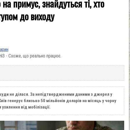
 на примус, знайдуться ті, хто
тупом до виходу
варин
ті
3 - Схоже, що реально працює.
ікуди не ділася. За непідтвердженими даними з джерел у
иїв генерує близько 50 мільйонів доларів на місяць у чорну
 ухилення від мобілізації.