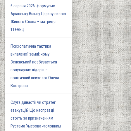
6 серпня 2026: формуємо
Аріанську Вільну Церкву силою
Живого Слова – матриця
11+АВЦ
Психопатична тактика
випаленої землі: чому
Зеленський позбувається
популярних лідерів –
політичний психолог Олена
Вострова
Слуга династії чи стратег
евакуації? Що насправді
стоїть за призначенням
Рустема Умєрова «головним