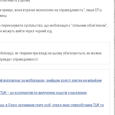
сна навіть у цьому.
 примус, вона втрачає монополію на справедливість", пише ЕП у
ажеш.
е переконувати суспільство, що мобілізація є "спільним обов'язком",
ні можуть вийти через чорний хід.
лізації, як тварини при владі на цьому збагачуються, як можна
правди і справедливості.
ий відповідає за мобілізацію, знайшли золоті злитки на мільйони
 ТЦК – це кооператив по вилученню коштів у населення,
і: в Одесі затримали групу осіб, серед яких співробітники ТЦК та