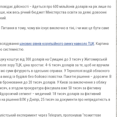
овідає дійсності – йдеться про 600 мільйонів доларів на рік лише по
ьше, ніж весь річний бюджет Міністерства освіти за деякі довоєнні
кий.
 Питання в тому, чому він існує виключно в тіні, і чи має це бути саме
озслідування
цінових рівнів корупційного ринку навколо ТЦК
. Картина
ю системністю.
уку коштує від 300 доларів на Сумщині до 3 тисяч у Житомирській
ле зору ТЦК, ціна зростає: 4–6 тисяч доларів за те, щоб не вручили
акі суми фігурують в одеських справах. У Тернополі водій обласного
а вихід із будівлі без бойової повістки. Пакетні рішення – дорожче. В
бронювання до 20 тисяч доларів. У Києві за виключення з обліку
исяч, а згодом прокуратура фіксувала вже 50 тисяч за фіктивну
Найдорожчий сегмент – медичний: 18 тисяч доларів за фіктивний
в на рішення ВЛК у Дніпрі, 25 тисяч за документи про непридатність в
лістський експеримент через Telegram, пропонував "пожиттєве