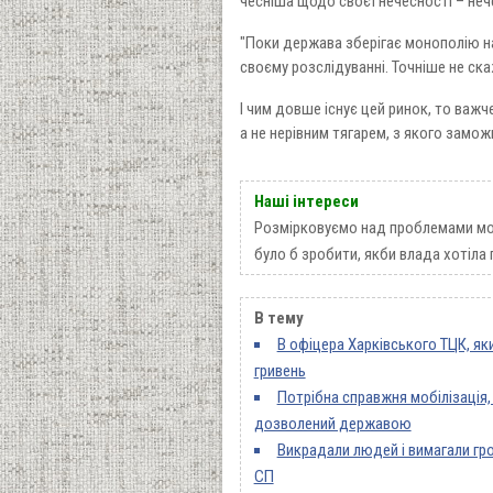
чесніша щодо своєї нечесності – нече
"Поки держава зберігає монополію на
своєму розслідуванні. Точніше не ск
І чим довше існує цей ринок, то важч
а не нерівним тягарем, з якого замож
Наші інтереси
Розмірковуємо над проблемами мобі
було б зробити, якби влада хотіла 
В тему
В офіцера Харківського ТЦК, як
гривень
Потрібна справжня мобілізація,
дозволений державою
Викрадали людей і вимагали грош
СП