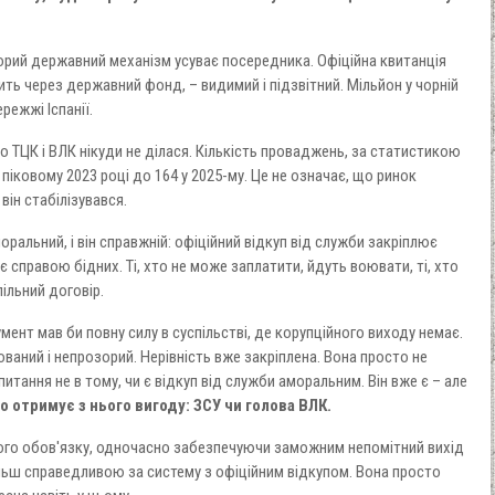
озорий державний механізм усуває посередника. Офіційна квитанція
ть через державний фонд, – видимий і підзвітний. Мільйон у чорній
ережжі Іспанії.
о ТЦК і ВЛК нікуди не ділася. Кількість проваджень, за статистикою
у піковому 2023 році до 164 у 2025-му. Це не означає, що ринок
ін стабілізувався.
оральний, і він справжній: офіційний відкуп від служби закріплює
ає справою бідних. Ті, хто не може заплатити, йдуть воювати, ті, хто
пільний договір.
мент мав би повну силу в суспільстві, де корупційного виходу немає.
зований і непрозорий. Нерівність вже закріплена. Вона просто не
тання не в тому, чи є відкуп від служби аморальним. Він вже є – але
о отримує з нього вигоду: ЗСУ чи голова ВЛК.
ного обов'язку, одночасно забезпечуючи заможним непомітний вихід
більш справедливою за систему з офіційним відкупом. Вона просто