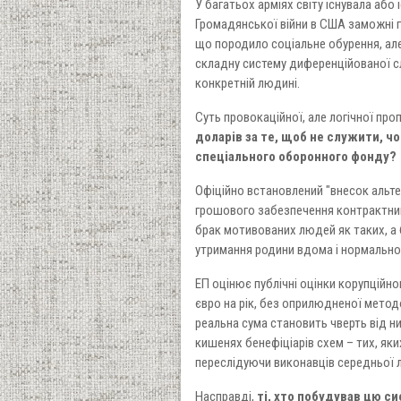
У багатьох арміях світу існувала або
Громадянської війни в США заможні г
що породило соціальне обурення, але
складну систему диференційованої слу
конкретній людині.
Суть провокаційної, але логічної про
доларів за те, щоб не служити, ч
спеціального оборонного фонду?
Офіційно встановлений "внесок альте
грошового забезпечення контрактникі
брак мотивованих людей як таких, а б
утримання родини вдома і нормально
ЕП оцінює публічні оцінки корупційног
євро на рік, без оприлюдненої методо
реальна сума становить чверть від ни
кишенях бенефіціарів схем – тих, як
переслідуючи виконавців середньої л
Насправді,
ті, хто побудував цю си