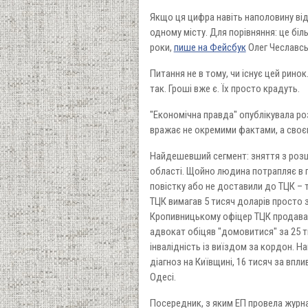
Якщо ця цифра навіть наполовину відп
одному місту. Для порівняння: це біл
роки,
пише на Фейсбук
Олег Чеславсь
Питання не в тому, чи існує цей ринок.
так. Гроші вже є. Їх просто крадуть.
"Економічна правда" опублікувала р
вражає не окремими фактами, а своє
Найдешевший сегмент: зняття з розш
області. Щойно людина потрапляє в по
повістку або не доставили до ТЦК – т
ТЦК вимагав 5 тисяч доларів просто з
Кропивницькому офіцер ТЦК продавав 
адвокат обіцяв "домовитися" за 25 т
інвалідність із виїздом за кордон. 
діагноз на Київщині, 16 тисяч за впли
Одесі.
Посередник, з яким ЕП провела журна