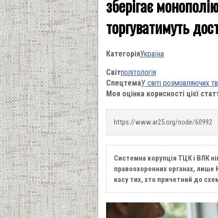
зберігає монополію
торгуватимуть дос
Категорія
Україна
Світ
політологія
Спецтема
У світі розмовляючих т
Моя оцінка корисності цієї стат
https://www.ar25.org/node/60992
Системна корупція ТЦК і ВЛК н
правоохоронних органах, лише К
касу тих, хто причетний до схем