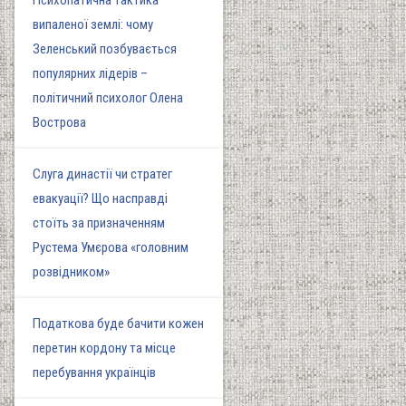
Психопатична тактика
випаленої землі: чому
Зеленський позбувається
популярних лідерів –
політичний психолог Олена
Вострова
Слуга династії чи стратег
евакуації? Що насправді
стоїть за призначенням
Рустема Умєрова «головним
розвідником»
Податкова буде бачити кожен
перетин кордону та місце
перебування українців