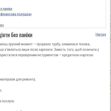
з паніки
«фінансова подушка»
аз»
діяти без паніки
Нагору
менш зручний момент — прорвало трубу, зламалася техніка,
оші з’являться лише після зарплати. Замість того, щоб позичати у
користатися перевіреним інструментом — кредитною карткою
матеріали для ремонту;
к;
і послуги;