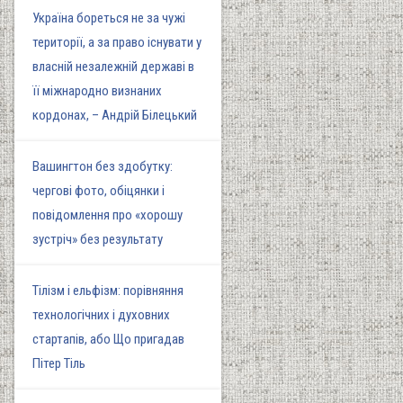
Україна бореться не за чужі
території, а за право існувати у
власній незалежній державі в
її міжнародно визнаних
кордонах, – Андрій Білецький
Вашингтон без здобутку:
чергові фото, обіцянки і
повідомлення про «хорошу
зустріч» без результату
Тілізм і ельфізм: порівняння
технологічних і духовних
стартапів, або Що пригадав
Пітер Тіль