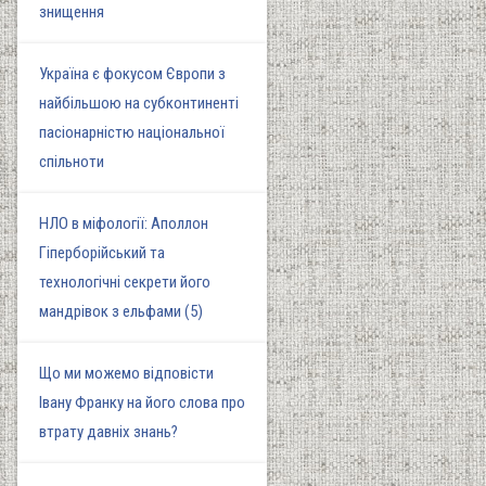
знищення
Україна є фокусом Європи з
найбільшою на субконтиненті
пасіонарністю національної
спільноти
НЛО в міфології: Аполлон
Гіперборійський та
технологічні секрети його
мандрівок з ельфами (5)
Що ми можемо відповісти
Івану Франку на його слова про
втрату давніх знань?