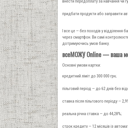
внести передоплату за навчання чи гу
придбати продукти або заправити ав
І все це — без походів у відділення
через смартфон. Ви самі контролюєте 
дотримуючись умов банку.
всеМОЖУ Online — ваша мо
Основні умови картки:
кредитний ліміт до 300 000 грн;
пільговий період — до 62 днів без від
ставка після пільгового періоду — 2,9
реальна річна ставка — до 44,28%;
строк кредиту — 12 місяців із авто