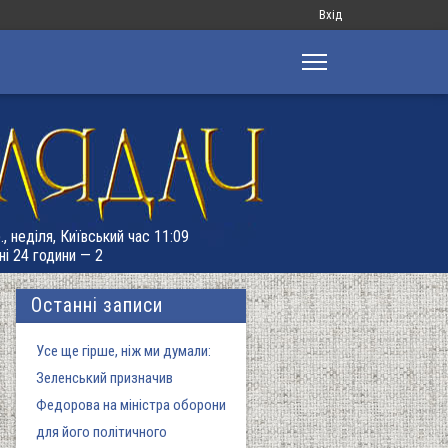
Меню
Вхід
облікового
запису
користувача
., неділя, Київський час 11:09
ні 24 години — 2
Останні записи
Усе ще гірше, ніж ми думали:
Зеленський призначив
Федорова на міністра оборони
для його політичного