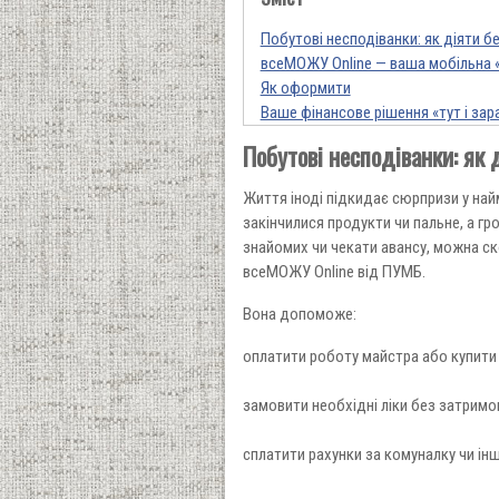
Побутові несподіванки: як діяти бе
всеМОЖУ Online — ваша мобільна 
Як оформити
Ваше фінансове рішення «тут і зар
Побутові несподіванки: як 
Життя іноді підкидає сюрпризи у най
закінчилися продукти чи пальне, а гр
знайомих чи чекати авансу, можна с
всеМОЖУ Online від ПУМБ.
Вона допоможе:
оплатити роботу майстра або купити 
замовити необхідні ліки без затримо
сплатити рахунки за комуналку чи інш