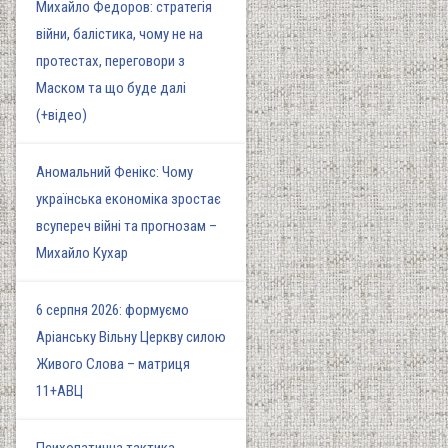
Михайло Федоров: стратегія
війни, балістика, чому не на
протестах, переговори з
Маском та що буде далі
(+відео)
Аномальний Фенікс: Чому
українська економіка зростає
всупереч війні та прогнозам –
Михайло Кухар
6 серпня 2026: формуємо
Аріанську Вільну Церкву силою
Живого Слова – матриця
11+АВЦ