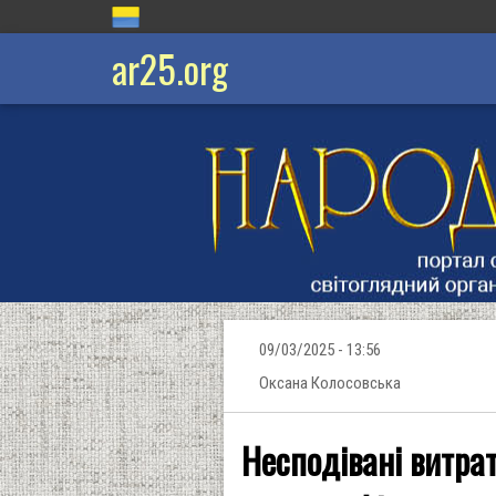
ar25.org
09/03/2025 - 13:56
Оксана Колосовська
Несподівані витр