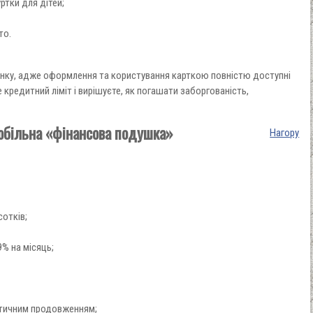
ртки для дітей;
то.
 банку, адже оформлення та користування карткою повністю доступні
кредитний ліміт і вирішуєте, як погашати заборгованість,
більна «фінансова подушка»
Нагору
сотків;
9% на місяць;
матичним продовженням;