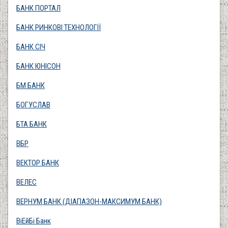
БАНК ПОРТАЛ
БАНК РИНКОВІ ТЕХНОЛОГІЇ
БАНК СІЧ
БАНК ЮНІСОН
БМ БАНК
БОГУСЛАВ
БТА БАНК
ВБР
ВЕКТОР БАНК
ВЕЛЕС
ВЕРНУМ БАНК (ДІАПАЗОН-МАКСИМУМ БАНК)
ВіЕйБі Банк