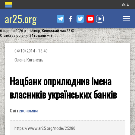
Меню
Вхід
ar25.org
обліков
запису
6 серпня 2026 р., четвер, Київський час 22:02
користу
Статей за останні 24 години — 3
04/10/2014 - 13:40
Олена Каганець
Нацбанк оприлюднив імена
власників українських банків
Світ
економіка
https://www.ar25.org/node/25280