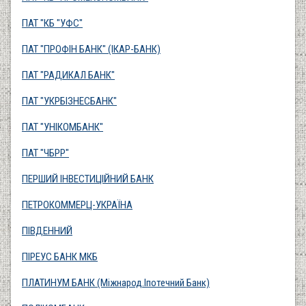
ПАТ "КБ "УФС"
ПАТ "ПРОФІН БАНК" (IКАР-БАНК)
ПАТ "РАДИКАЛ БАНК"
ПАТ "УКРБІЗНЕСБАНК"
ПАТ "УНІКОМБАНК"
ПАТ "ЧБРР"
ПЕРШИЙ ІНВЕСТИЦІЙНИЙ БАНК
ПЕТРОКОММЕРЦ-УКРАЇНА
ПІВДЕННИЙ
ПІРЕУС БАНК МКБ
ПЛАТИНУМ БАНК (Міжнарод.Іпотечний Банк)