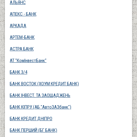
АЛЬЯНС
АПЕКС - БАНК
АРКАДА
АРТЕМ-БАНК
АСТРА БАНК
АТ "КомІнвестБанк"
БАНК 3/4
БАНК ВОСТОК (ХОУМ КРЕДИТ БАНК)
БАНК ІНВЕСТ. ТА ЗАОЩАДЖЕНЬ
БАНК КІПРУ (АБ "АвтоЗАЗбанк")
БАНК КРЕДИТ ДНІПРО
БАНК ПЕРШИЙ (БГ БАНК)