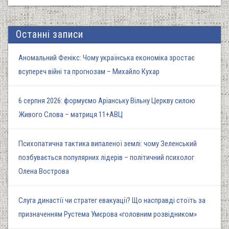
Останні записи
Аномальний Фенікс: Чому українська економіка зростає
всупереч війні та прогнозам – Михайло Кухар
6 серпня 2026: формуємо Аріанську Вільну Церкву силою
Живого Слова – матриця 11+АВЦ
Психопатична тактика випаленої землі: чому Зеленський
позбувається популярних лідерів – політичний психолог
Олена Вострова
Слуга династії чи стратег евакуації? Що насправді стоїть за
призначенням Рустема Умєрова «головним розвідником»