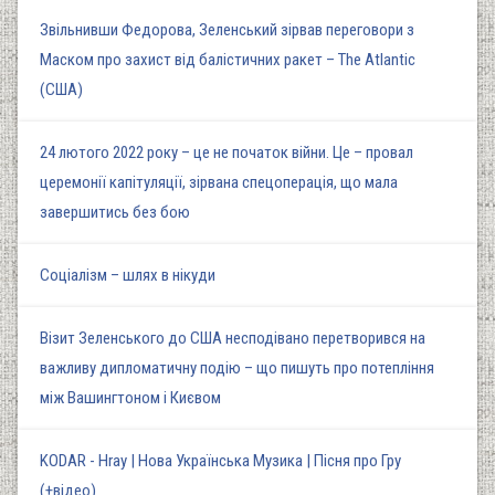
Звільнивши Федорова, Зеленський зірвав переговори з
Маском про захист від балістичних ракет – The Atlantic
(США)
24 лютого 2022 року – це не початок війни. Це – провал
церемонії капітуляції, зірвана спецоперація, що мала
завершитись без бою
Соціалізм – шлях в нікуди
Візит Зеленського до США несподівано перетворився на
важливу дипломатичну подію – що пишуть про потепління
між Вашингтоном і Києвом
KODAR - Hray | Нова Українська Музика | Пісня про Гру
(+відео)