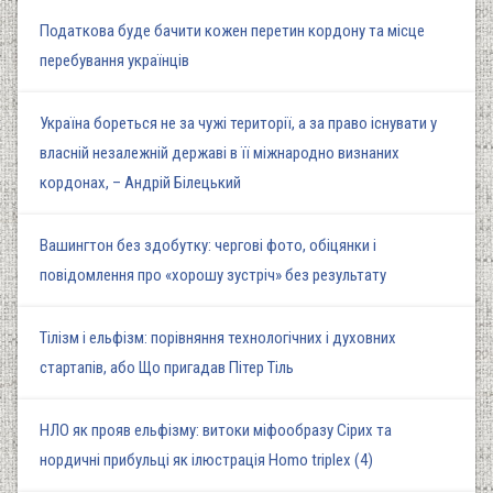
Податкова буде бачити кожен перетин кордону та місце
перебування українців
Україна бореться не за чужі території, а за право існувати у
власній незалежній державі в її міжнародно визнаних
кордонах, – Андрій Білецький
Вашингтон без здобутку: чергові фото, обіцянки і
повідомлення про «хорошу зустріч» без результату
Тілізм і ельфізм: порівняння технологічних і духовних
стартапів, або Що пригадав Пітер Тіль
НЛО як прояв ельфізму: витоки міфообразу Сірих та
нордичні прибульці як ілюстрація Homo triplex (4)