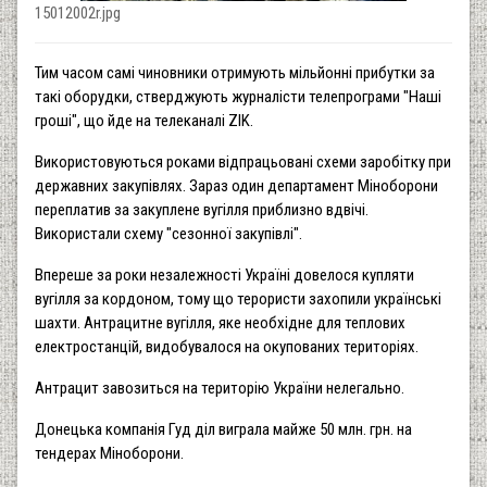
15012002r.jpg
Тим часом самі чиновники отримують мільйонні прибутки за
такі оборудки, стверджують журналісти телепрограми "Наші
гроші", що йде на телеканалі ZIK.
Використовуються роками відпрацьовані схеми заробітку при
державних закупівлях. Зараз один департамент Міноборони
переплатив за закуплене вугілля приблизно вдвічі.
Використали схему "сезонної закупівлі".
Впереше за роки незалежності Україні довелося купляти
вугілля за кордоном, тому що терористи захопили українські
шахти. Антрацитне вугілля, яке необхідне для теплових
електростанцій, видобувалося на окупованих територіях.
Антрацит завозиться на територію України нелегально.
Донецька компанія Гуд діл виграла майже 50 млн. грн. на
тендерах Міноборони.