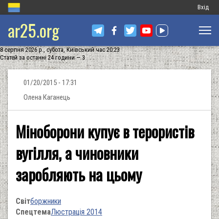
Меню
Вхід
ar25.org
обліков
запису
8 серпня 2026 р., субота, Київський час 20:23
користу
Статей за останні 24 години — 3
01/20/2015 - 17:31
Олена Каганець
Міноборони купує в терористів
вугілля, а чиновники
заробляють на цьому
Світ
боржники
Спецтема
Люстрація 2014