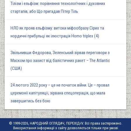
Тілізм і ельфізм: порівняння технологічних і духовних
стартапів, або Що пригадав Пітер Тіль
НЛО як прояв ельфізму: витоки міфообразу Сірих та
нордичні прибульці як ілюстрація Homo triplex (4)
Звільнивши Федорова, Зеленський зірвав переговори з
Маском про захист від балістичних ракет – The Atlantic
(США)
24 лютого 2022 року – це не початок війни. Це – провал
церемонії капітуляції, зірвана спецоперація, що мала
завершитись без бою
© 1999-2026, НАРОДНИЙ ОГЛЯДАЧ, ПЕРЕХІД-IV. Всі права застережено.
Використання інформації з сайту дозволяється тільки при умові