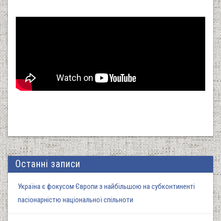
Останні записи
Україна є фокусом Європи з найбільшою на субконтиненті
пасіонарністю національної спільноти