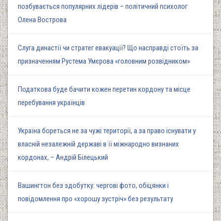
позбувається популярних лідерів – політичний психолог
Олена Вострова
Слуга династії чи стратег евакуації? Що насправді стоїть за
призначенням Рустема Умєрова «головним розвідником»
Податкова буде бачити кожен перетин кордону та місце
перебування українців
Україна бореться не за чужі території, а за право існувати у
власній незалежній державі в її міжнародно визнаних
кордонах, – Андрій Білецький
Вашингтон без здобутку: чергові фото, обіцянки і
повідомлення про «хорошу зустріч» без результату