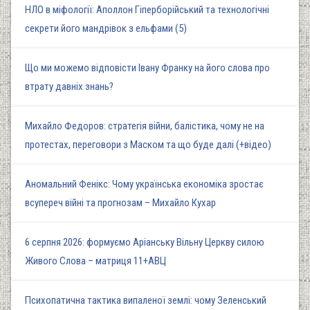
НЛО в міфології: Аполлон Гіперборійський та технологічні
секрети його мандрівок з ельфами (5)
Що ми можемо відповісти Івану Франку на його слова про
втрату давніх знань?
Михайло Федоров: стратегія війни, балістика, чому не на
протестах, переговори з Маском та що буде далі (+відео)
Аномальний Фенікс: Чому українська економіка зростає
всупереч війні та прогнозам – Михайло Кухар
6 серпня 2026: формуємо Аріанську Вільну Церкву силою
Живого Слова – матриця 11+АВЦ
Психопатична тактика випаленої землі: чому Зеленський