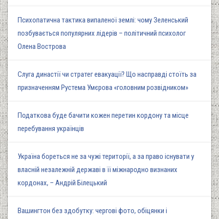
Психопатична тактика випаленої землі: чому Зеленський
позбувається популярних лідерів – політичний психолог
Олена Вострова
Слуга династії чи стратег евакуації? Що насправді стоїть за
призначенням Рустема Умєрова «головним розвідником»
Податкова буде бачити кожен перетин кордону та місце
перебування українців
Україна бореться не за чужі території, а за право існувати у
власній незалежній державі в її міжнародно визнаних
кордонах, – Андрій Білецький
Вашингтон без здобутку: чергові фото, обіцянки і