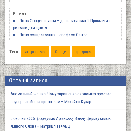
В тему
Літнє Сонцестояння – день сили і магії. Прикмети і
ритуали для щастя
Літнє сонцестояння – апофеоз Світла
Теги
астрономія
Сонце
традиція
Останні записи
Аномальний Фенікс: Чому українська економіка зростає
всупереч війні та прогнозам – Михайло Кухар
6 серпня 2026: формуємо Аріанську Вільну Церкву силою
Живого Слова – матриця 11+АВЦ