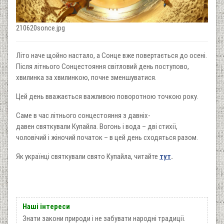
210620sonce.jpg
Літо наче щойно настало, а Сонце вже повертається до осені.
Після літнього Сонцестояння світловий день поступово,
хвилинка за хвилинкою, почне зменшуватися.
Цей день вважається важливою поворотною точкою року.
Саме в час літнього сонцестояння з давніх-
давен святкували Купайла. Вогонь і вода – дві стихії,
чоловічий і жіночий початок – в цей день сходяться разом.
Як українці святкували свято Купайла, читайте
тут
.
Наші інтереси
Знати закони природи і не забувати народні традиції.