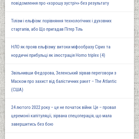
повідомлення про «хорошу зустріч» без результату
Тілізм і ельфізм: порівняння технологічних і духовних
стартапів, або Що пригадав Пітер Тіль
НЛО як прояв ельфізму: витоки міфообразу Сірих та
нордичні прибульці як ілюстрація Homo triplex (4)
Звільнивши Федорова, Зеленський зірвав переговори з
Маском про захист від балістичних ракет – The Atlantic
(США)
24 лютого 2022 року – це не початок війни. Це – провал
церемонії капітуляції, зірвана спецоперація, що мала
завершитись без бою