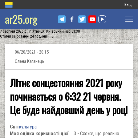
Меню
Вхід
ar25.org
обліков
запису
7 серпня 2026 р., п'ятниця, Київський час 01:30
користу
Статей за останні 24 години — 3
06/20/2021 - 20:15
Олена Каганець
Літнє сонцестояння 2021 року
починається о 6:32 21 червня.
Це буде найдовший день у році
Світ
культура
Моя оцінка корисності цієї
3 - Схоже, що реально