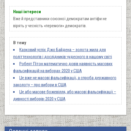
Наші інтереси
Вже й представники союзної демократам антіфи не
вірять у чесність «перемоги» демократів.
В тему
Казковий успіх Джо Байдена – золота жила для
політтехнологів і дослідників чудесного в нашому світі
Роберт Пітон математично довів наявність масових
фальсифікацій на виборах-2020 у США
Це вже не масові фальсифікації, а спроба державного
заколоту – про вибори в США
Це або масове божевілля, або масові фальсифікації –
дивності виборів-2020 у США