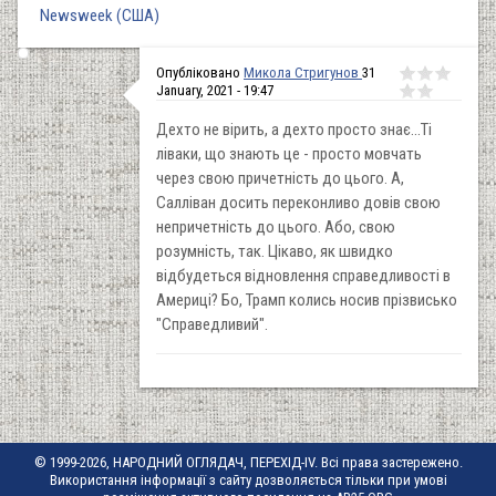
Newsweek (США)
Опубліковано
Микола Стригунов
31
January, 2021 - 19:47
Дехто не вірить, а дехто просто знає...Ті
ліваки, що знають це - просто мовчать
через свою причетність до цього. А,
Салліван досить переконливо довів свою
непричетність до цього. Або, свою
розумність, так. Цікаво, як швидко
відбудеться відновлення справедливості в
Америці? Бо, Трамп колись носив прізвисько
"Справедливий".
© 1999-2026, НАРОДНИЙ ОГЛЯДАЧ, ПЕРЕХІД-IV. Всі права застережено.
Використання інформації з сайту дозволяється тільки при умові