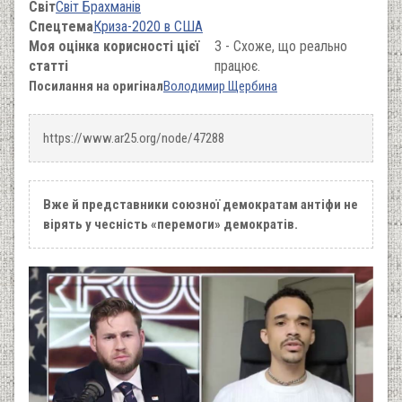
Світ
Світ Брахманів
Спецтема
Криза-2020 в США
Моя оцінка корисності цієї
3 - Схоже, що реально
статті
працює.
Посилання на оригінал
Володимир Щербина
https://www.ar25.org/node/47288
Вже й представники союзної демократам антіфи не
вірять у чесність «перемоги» демократів.