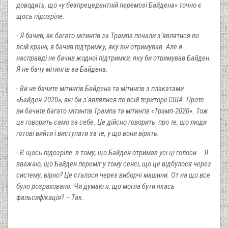
доводить, що «у безпрецедентній перемозі Байдена» точно є
щось підозріле.
- Я бачив, як багато мітингів за Трампа почали з’являтися по
всій країні, я бачив підтримку, яку він отримував. Але я
насправді не бачив жодної підтримки, яку би отримував Байден.
Я не бачу мітингів за Байдена.
- Ви не бачите мітингів Байдена та мітингів з плакатами
«Байден-2020», які би з'являлися по всій території США. Проте
ви бачите багато мітингів Трампа та мітингів «Трамп-2020». Тож
це говорить само за себе. Це дійсно говорить про те, що люди
готові вийти і виступати за те, у що вони вірять.
- Є щось підозріле в тому, що Байден отримав усі ці голоси... Я
вважаю, що Байден переміг у тому сенсі, що це відбулося через
систему, вірно? Це сталося через виборчі машини. От на що все
було розраховано. Чи думаю я, що могла бути якась
фальсифікація? – Так.