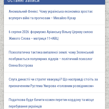
Останні записи
Аномальний Фенікс: Чому українська економіка зростає
всупереч війні та прогнозам – Михайло Кухар
6 серпня 2026: формуємо Аріанську Вільну Церкву силою
Живого Слова – матриця 11+АВЦ
Психопатична тактика випаленої землі: чому Зеленський
позбувається популярних лідерів – політичний психолог
Олена Вострова
Слуга династії чи стратег евакуації? Що насправді стоїть за
призначенням Рустема Умєрова «головним розвідником»
Податкова буде бачити кожен перетин кордону та місце
перебування українців