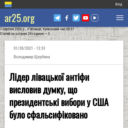
Меню
Вхід
ar25.org
обліков
запису
7 серпня 2026 р., п'ятниця, Київський час 05:21
користу
Статей за останні 24 години — 3
01/30/2021 - 13:33
Володимир Щербина
Лідер лівацької антіфи
висловив думку, що
президентські вибори у США
було сфальсифіковано