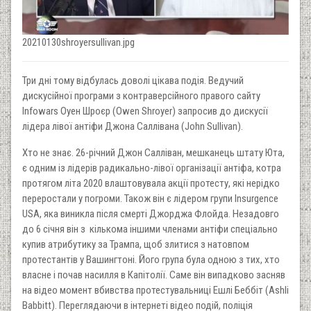
20210130shroyersullivan.jpg
Три дні тому відбулась доволі цікава подія. Ведучий
дискусійної програми з контраверсійного правого сайту
Infowars Оуен Шроєр (Owen Shroyer) запросив до дискусії
лідера лівої антіфи Джона Саллівана (John Sullivan).
Хто не знає. 26-річний Джон Салліван, мешканець штату Юта,
є одним із лідерів радикально-лівої організації антіфа, котра
протягом літа 2020 влаштовувала акції протесту, які нерідко
переростали у погроми. Також він є лідером групи Insurgence
USA, яка виникла після смерті Джорджа Флойда. Незадовго
до 6 січня він з кількома іншими членами антіфи спеціально
купив атрибутику за Трампа, щоб злитися з натовпом
протестантів у Вашингтоні. Його група була одною з тих, хто
власне і почав насилля в Капітолії. Саме він випадково засняв
на відео момент вбивства протестувальниці Ешлі Беббіт (Ashli
Babbitt). Переглядаючи в інтернеті відео подій, поліція