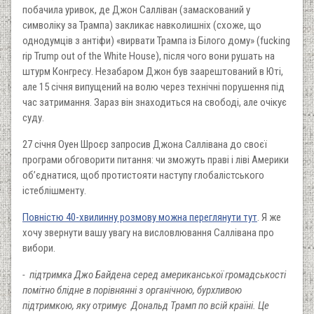
побачила уривок, де Джон Салліван (замаскований у
символіку за Трампа) закликає навколишніх (схоже, що
однодумців з антіфи) «вирвати Трампа із Білого дому» (fucking
rip Trump out of the White House), після чого вони рушать на
штурм Конгресу. Незабаром Джон був заарештований в Юті,
але 15 січня випущений на волю через технічні порушення під
час затримання. Зараз він знаходиться на свободі, але очікує
суду.
27 січня Оуен Шроєр запросив Джона Саллівана до своєї
програми обговорити питання: чи зможуть праві і ліві Америки
об’єднатися, щоб протистояти наступу глобалістського
істеблішменту.
Повністю 40-хвилинну розмову можна переглянути тут
. Я же
хочу звернути вашу увагу на висловлювання Саллівана про
вибори.
- підтримка Джо Байдена серед американської громадськості
помітно блідне в порівнянні з органічною, бурхливою
підтримкою, яку отримує Дональд Трамп по всій країні. Це