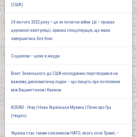
(США)
24 лютого 2022 року – це не початок війни. Це – провал
церемонії капітуляції, зірвана спецоперація, що мала
завершитись без бою
Соціалізм – шлях в нікуди
Візит Зеленського до США несподівано перетворився на
важливу дипломатичну подію – що пишуть про потепління
між Вашингтоном і Києвом
KODAR - Hray | Нова Українська Музика | Пісня про Гру
(+відео)
Україна стає таким союзником НАТО, якого хоче Трамп, –