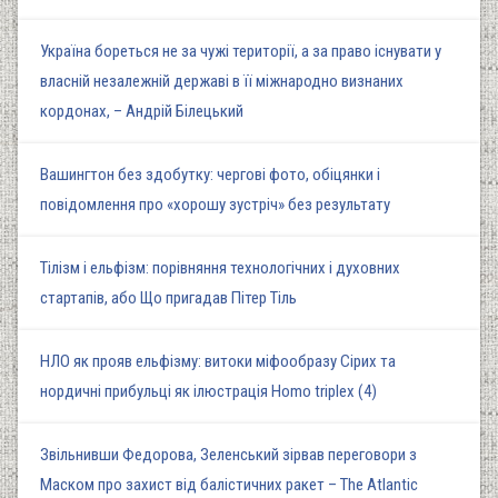
Україна бореться не за чужі території, а за право існувати у
власній незалежній державі в її міжнародно визнаних
кордонах, – Андрій Білецький
Вашингтон без здобутку: чергові фото, обіцянки і
повідомлення про «хорошу зустріч» без результату
Тілізм і ельфізм: порівняння технологічних і духовних
стартапів, або Що пригадав Пітер Тіль
НЛО як прояв ельфізму: витоки міфообразу Сірих та
нордичні прибульці як ілюстрація Homo triplex (4)
Звільнивши Федорова, Зеленський зірвав переговори з
Маском про захист від балістичних ракет – The Atlantic