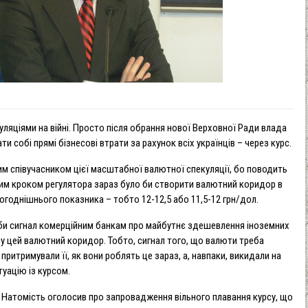
яціями на війні. Просто після обрання нової Верховної Ради влада
и собі прямі бізнесові втрати за рахунок всіх українців – через курс.
ним співучасником цієї масштабної валютної спекуляції, бо поводить
ним кроком регулятора зараз було би створити валютний коридор в
ьогоднішнього показника – тобто 12-12,5 або 11,5-12 грн/дол.
 би сигнал комерційним банкам про майбутнє здешевлення іноземних
 у цей валютний коридор. Тобто, сигнал того, що валюти треба
притримували її, як вони роблять це зараз, а, навпаки, викидали на
уацію із курсом.
 Натомість оголосив про запровадження вільного плавання курсу, що