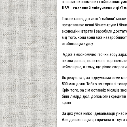
в наших економічних і військових умо
НБУ – головний співучасник цієї 
Тож питання, до якої "глибини" може 
представляє певні бізнес-групи і біз
економічні втрати і заробили достатн
від того, коли вони вже назаробляють
стабілізація курсу.
Адже з економічної точки зору зараз 
ніколи раніше, позитивне торгівельн
неймовірне, а тому, що різко скороти
Як результат, за підсумками семи мі
500 млн долл. Тобто по торгівлі товар
Крім того, за сім останніх місяців зн
біля 7 млрд дол. допомоги і кредитів
країн.
За цих умов ніякої девальвації у нас
Але девальвація є, і причини її - суто