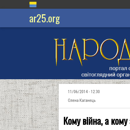
ar25.org
11/06/2014 - 12:30
Олена Каганець
Кому війна, а кому