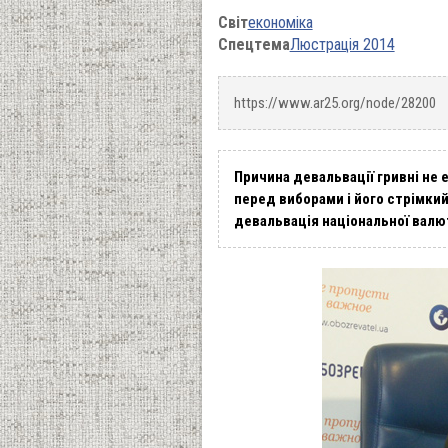
Світ
економіка
Спецтема
Люстрація 2014
https://www.ar25.org/node/28200
Причина девальвації гривні не 
перед виборами і його стрімкий
девальвація національної вал