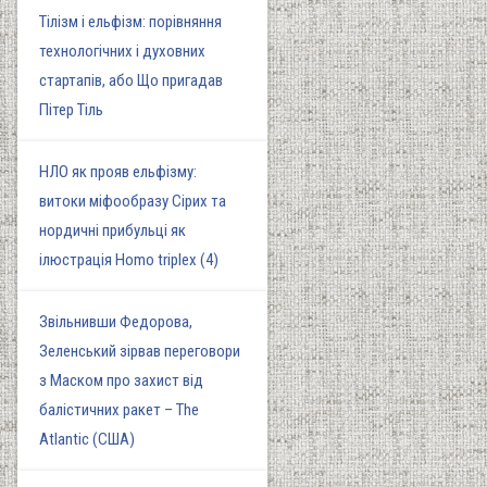
Тілізм і ельфізм: порівняння
технологічних і духовних
стартапів, або Що пригадав
Пітер Тіль
НЛО як прояв ельфізму:
витоки міфообразу Сірих та
нордичні прибульці як
ілюстрація Homo triplex (4)
Звільнивши Федорова,
Зеленський зірвав переговори
з Маском про захист від
балістичних ракет – The
Atlantic (США)