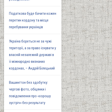
Податкова буде бачити кожен
перетин кордону та місце
перебування українців
Україна бореться не за чужі
території, а за право існувати у
власній незалежній державі в
її міжнародно визнаних
кордонах, – Андрій Білецький
Вашингтон без здобутку:
чергові фото, обіцянки і
повідомлення про «хорошу
зустріч» без результату