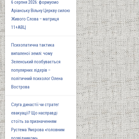
6 серпня 2026: формуємо
Аріанську Вільну Церкву силою
Живого Слова – матриця
11+АВЦ
Психопатична тактика
випаленої землі: чому
Зеленський позбувається
популярних лідерів –
політичний психолог Олена
Вострова
Слуга династії чи стратег
евакуації? Що насправді
стоїть за призначенням
Рустема Умєрова «головним
розвідником»