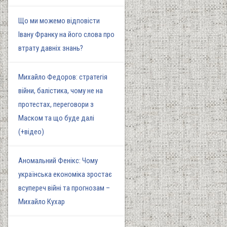
Що ми можемо відповісти
Івану Франку на його слова про
втрату давніх знань?
Михайло Федоров: стратегія
війни, балістика, чому не на
протестах, переговори з
Маском та що буде далі
(+відео)
Аномальний Фенікс: Чому
українська економіка зростає
всупереч війні та прогнозам –
Михайло Кухар