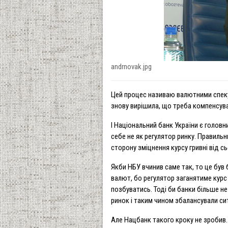
andrnovak.jpg
Цей процес називаю валютними спекул
знову вирішила, що треба компенсуват
І Національний банк України є голов
себе не як регулятор ринку. Правиль
сторону зміцнення курсу гривні від с
Якби НБУ вчинив саме так, то це був
валют, бо регулятор заганятиме курс
позбуватись. Тоді би банки більше не 
ринок і таким чином збалансували сит
Але Нацбанк такого кроку не зробив.