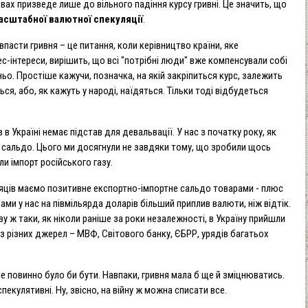
вах призведе лише до вільного падіння курсу гривні. Це значить, що
масштабної валютної спекуляції
.
впасти гривня – це питання, коли керівництво країни, яке
нес-інтереси, вирішить, що всі "потрібні люди" вже компенсували собі
ьо. Простіше кажучи, позначка, на якій закріпиться курс, залежить
ся, або, як кажуть у народі, наїдяться. Тільки тоді відбудеться
в Україні немає підстав для девальвації. У нас з початку року, як
е сальдо. Цього ми досягнули не завдяки тому, що зробили щось
ли імпорт російського газу.
сяців маємо позитивне експортно-імпортне сальдо товарами - плюс
ами у нас на півмільярда доларів більший приплив валюти, ніж відтік.
ову ж таки, як ніколи раніше за роки незалежності, в Україну прийшли
 з різних джерел – МВФ, Світового банку, ЄБРР, урядів багатьох
 не повинно було би бути. Навпаки, гривня мала б ще й зміцнюватись.
 спекулятивні. Ну, звісно, на війну ж можна списати все.