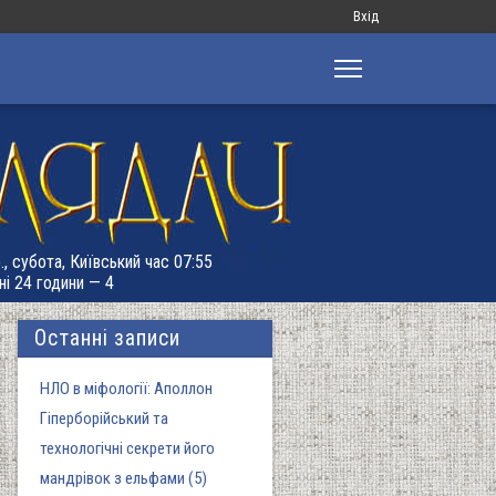
Меню
Вхід
облікового
запису
користувача
., субота, Київський час 07:55
ні 24 години — 4
Останні записи
НЛО в міфології: Аполлон
Гіперборійський та
технологічні секрети його
мандрівок з ельфами (5)