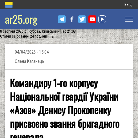
Меню
Вхід
ar25.org
обліков
запису
8 серпня 2026 р., субота, Київський час 21:08
користу
Статей за останні 24 години — 2
04/04/2026 - 15:04
Олена Каганець
Командиру 1-го корпусу
Національної гвардії України
«Азов» Денису Прокопенку
присвоєно звання бригадного
генерала