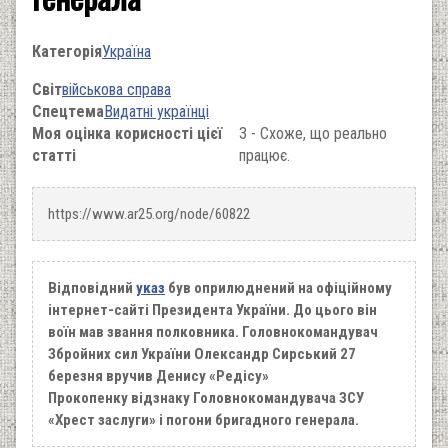
Категорія
Україна
Світ
військова справа
Спецтема
Видатні українці
Моя оцінка корисності цієї
3 - Схоже, що реально
статті
працює.
https://www.ar25.org/node/60822
Відповідний
указ
був оприлюднений на офіційному
інтернет-сайті Президента України. До цього він
воїн мав звання полковника. Головнокомандувач
Збройних сил України Олександр Сирський 27
березня вручив Денису «Редісу»
Прокопенку відзнаку Головнокомандувача ЗСУ
«Хрест заслуги» і погони бригадного генерала.