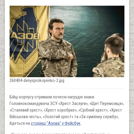
260404-denysprokopenko-2.jpg
Бійці корпусу отримали почесні нагрудні знаки
Головнокомандувача ЗСУ «Хрест Заслуги», «Щит Переможця»,
«Сталевий хрест», «Хрест хоробрих», «Срібний хрест», «Хрест
Військова честь», «Золотий хрест» та «За сумлінну службу»,
йдеться на
сторінці "Азова" у Фейсбук
.