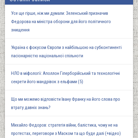
Усе ще гірше, ніж ми думали: Зеленський призначив
Федорова на міністра оборони для його політичного
знищення
Україна є фокусом Європи з найбільшою на субконтиненті
пасіонарністю національної спільноти
НЛО в міфології: Аполлон Гіперборійський та технологічні
секрети його мандрівок з ельфами (5)
Що ми можемо відповісти Івану Франку на його слова про
втрату давніх знань?
Михайло Федоров: стратегія війни, балістика, чому не на
протестах, переговори з Маском та що буде далі (+відео)