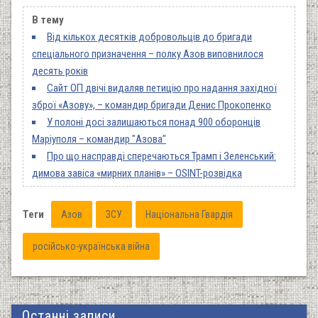
В тему
Від кількох десятків добровольців до бригади
спеціального призначення – полку Азов виповнилося
десять років
Сайт ОП двічі видаляв петицію про надання західної
зброї «Азову», – командир бригади Денис Прокопенко
У полоні досі залишаються понад 900 оборонців
Маріуполя – командир "Азова"
Про що насправді сперечаються Трамп і Зеленський:
димова завіса «мирних планів» – OSINT-розвідка
Теги
Азов
ЗСУ
Національна Гвардія
російсько-українська війна
Останні записи