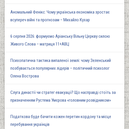
Аномальний Фенікс: Чому українська економіка зростає
всупереч війні та прогнозам – Михайло Кухар
6 серпня 2026: формуємо Аріанську Вільну Церкву силою
Живого Слова – матриця 11+АВЦ
Психопатична тактика випаленої землі: чому Зеленський
позбувається популярних лідерів – політичний психолог
Олена Вострова
Слуга династії чи стратег евакуації? Що насправді стоїть за
призначенням Рустема Умєрова «головним розвідником»
Податкова буде бачити кожен перетин кордону та місце
перебування українців