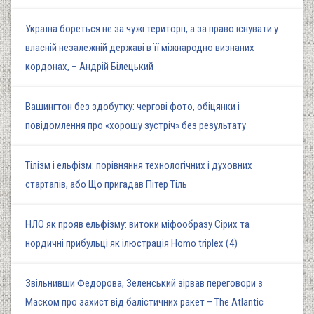
Україна бореться не за чужі території, а за право існувати у
власній незалежній державі в її міжнародно визнаних
кордонах, – Андрій Білецький
Вашингтон без здобутку: чергові фото, обіцянки і
повідомлення про «хорошу зустріч» без результату
Тілізм і ельфізм: порівняння технологічних і духовних
стартапів, або Що пригадав Пітер Тіль
НЛО як прояв ельфізму: витоки міфообразу Сірих та
нордичні прибульці як ілюстрація Homo triplex (4)
Звільнивши Федорова, Зеленський зірвав переговори з
Маском про захист від балістичних ракет – The Atlantic