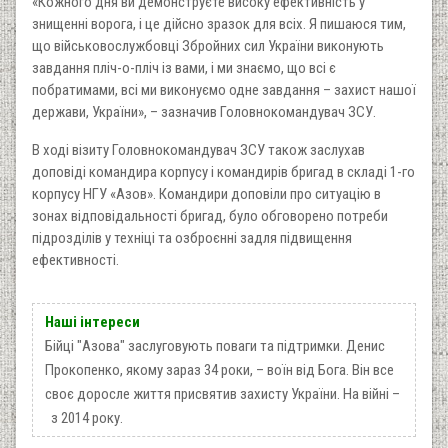
«Кожного дня ви демонструєте високу ефективність у
знищенні ворога, і це дійсно зразок для всіх. Я пишаюся тим,
що військовослужбовці Збройних сил України виконують
завдання пліч-о-пліч із вами, і ми знаємо, що всі є
побратимами, всі ми виконуємо одне завдання – захист нашої
держави, України», – зазначив Головнокомандувач ЗСУ.
В ході візиту Головнокомандувач ЗСУ також заслухав
доповіді командира корпусу і командирів бригад в складі 1-го
корпусу НГУ «Азов». Командири доповіли про ситуацію в
зонах відповідальності бригад, було обговорено потреби
підрозділів у техніці та озброєнні задля підвищення
ефективності.
Наші інтереси
Бійці "Азова" заслуговують поваги та підтримки. Денис
Прокопенко, якому зараз 34 роки, – воїн від Бога. Він все
своє доросле життя присвятив захисту України. На війні –
з 2014 року.