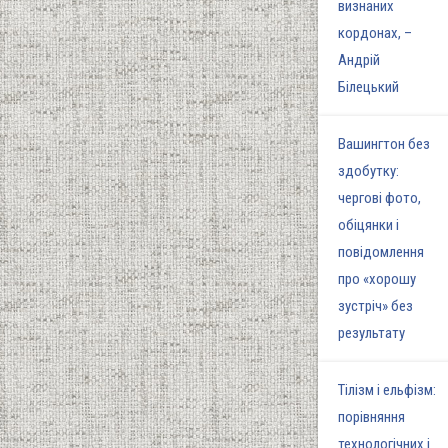
визнаних
кордонах, –
Андрій
Білецький
Вашингтон без
здобутку:
чергові фото,
обіцянки і
повідомлення
про «хорошу
зустріч» без
результату
Тілізм і ельфізм:
порівняння
технологічних і