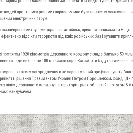
. Ширина ровів і глибина повинні забезпечити їх недоступність для автот
 людей простір між ровами і парканом має бути повністю заміноване си
щений електричний струм.
оманевренними групами українських військ, прикордонниками та Нацгвар
ефективно відсікти терористів від їхніх російських баз і зупинити припл
і протягом 1920 кілометрів державного кордону складе близько 50 мільй
ння складе не більше 100 мільйонів євро. Всі роботи будуть здійснені с
створенню такого загородження вже зараз готовий профінансувати благо
прийнятті рішення Президентом України Петром Порошенком, фонд "Дніп
ену лінію державного кордону на території трьох областей протягом 5-6 м
внокомандувачем.