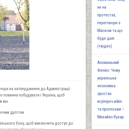
не на
протестах,
переговори з
Маском та що
буде далі
(+відео)
Аномальний
Фенікс: Чому
українська
економіка
чора на затвердження до Адміністрації
зростає
ію повинна побудувати і Україна, щоб
 він.
всупереч війні
та прогнозам –
олючим дротом.
Михайло Кухар
аїнського боку, щоб виключити доступ до