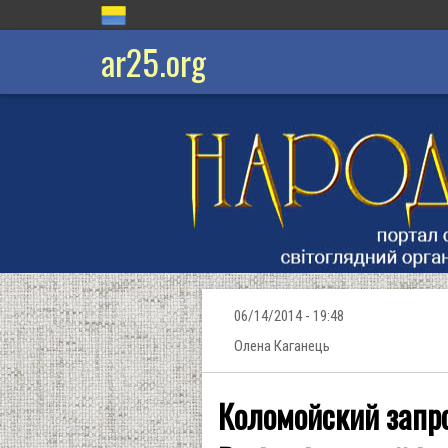
ar25.org
06/14/2014 - 19:48
Олена Каганець
Коломойский запро