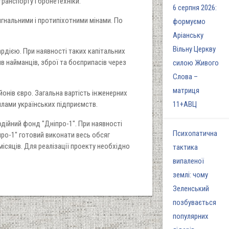
ранспорту і бронетехніки.
6 серпня 2026:
гнальними і протипіхотними мінами. По
формуємо
Аріанську
Вільну Церкву
дією. При наявності таких капітальних
ив найманців, зброї та боєприпасів через
силою Живого
Слова –
матриця
онів євро. Загальна вартість інженерних
илами українських підприємств.
11+АВЦ
дійний фонд "Дніпро-1". При наявності
Психопатична
ро-1" готовий виконати весь обсяг
ісяців. Для реалізації проекту необхідно
тактика
випаленої
землі: чому
Зеленський
позбувається
популярних