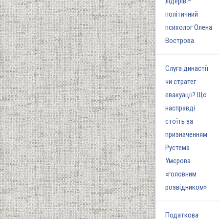
лідерів –
політичний
психолог Олена
Вострова
Слуга династії
чи стратег
евакуації? Що
насправді
стоїть за
призначенням
Рустема
Умєрова
«головним
розвідником»
Податкова