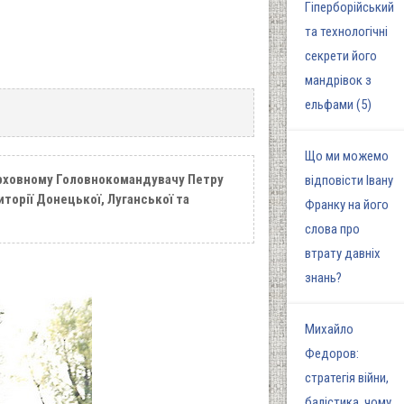
Гіперборійський
та технологічні
секрети його
мандрівок з
ельфами (5)
Що ми можемо
ерховному Головнокомандувачу Петру
відповісти Івану
торії Донецької, Луганської та
Франку на його
слова про
втрату давніх
знань?
Михайло
Федоров:
стратегія війни,
балістика, чому