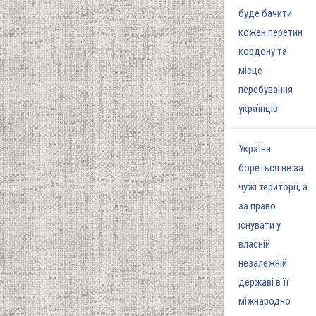
буде бачити
кожен перетин
кордону та
місце
перебування
українців
Україна
бореться не за
чужі території, а
за право
існувати у
власній
незалежній
державі в її
міжнародно