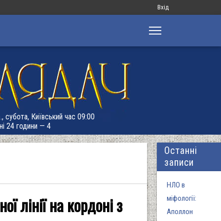
Меню
Вхід
облікового
запису
користувача
., субота, Київський час 09:00
ні 24 години — 4
Останні
записи
НЛО в
ї лінії на кордоні з
міфології:
Аполлон