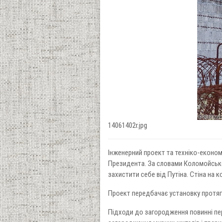
14061402r.jpg
Інженерний проект та техніко-еконо
Президента. За словами Коломойськог
захистити себе від Путіна. Стіна на 
Проект передбачає установку протяго
Підходи до загородження повинні пер