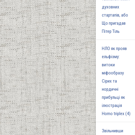
духовних
стартапів, або
Що пригадав
Пітер Тіль
НЛО як прояв
ельфізму:
витоки
міфообразу
Сірих та
нордичні
прибульці як
ілюстрація
Homo triplex (4)
Звільнивши