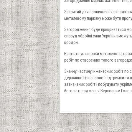
загородження мирних жителів і тварин
Закритий для проникнення випадкових
металевому паркану може бути пропу
Загородження буде прикриватися мот
споруд збройні сили України зможуть 
кордон.
Вартість установки металевої огорож
робіт по створенню такого загородже
Значну частину інженерних робіт по 
державної фінансової підтримки та 
зазначених робіт і побудувати укріпл
його затвердження Верховним Голо