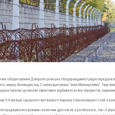
мічне обгрунтування Дніпропетровська облдержадміністрація передала в
о, мирну Фінляндію від Сталіна врятувала "лінія Маннергейма". Таку лін
кордоні Ізраїлю дозволяє ефективно відбивати атаки терористів, зауважив
м 5-6 місяців суцільного металевого паркану з високоміцної сталі з к
егороджуватися ровами і колючим дротом як з російського, так і з укр