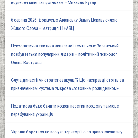
всупереч війні та прогнозам – Михайло Кухар
6 серпня 2026: формуємо Аріанську Вільну Церкву силою
Живого Слова – матриця 11+АВЦ
Психопатична тактика випаленої землі: чому Зеленський
позбувається популярних лідерів – політичний психолог
Олена Вострова
Слуга династії чи стратег евакуації? Що насправді стоїть за
призначенням Рустема Умєрова «головним розвідником»
Податкова буде бачити кожен перетин кордону та місце
перебування українців
Україна бореться не за чужі території, а за право існувати у