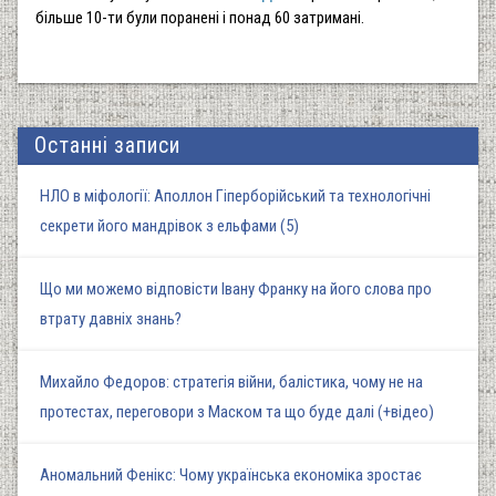
більше 10-ти були поранені і понад 60 затримані.
Останні записи
НЛО в міфології: Аполлон Гіперборійський та технологічні
секрети його мандрівок з ельфами (5)
Що ми можемо відповісти Івану Франку на його слова про
втрату давніх знань?
Михайло Федоров: стратегія війни, балістика, чому не на
протестах, переговори з Маском та що буде далі (+відео)
Аномальний Фенікс: Чому українська економіка зростає