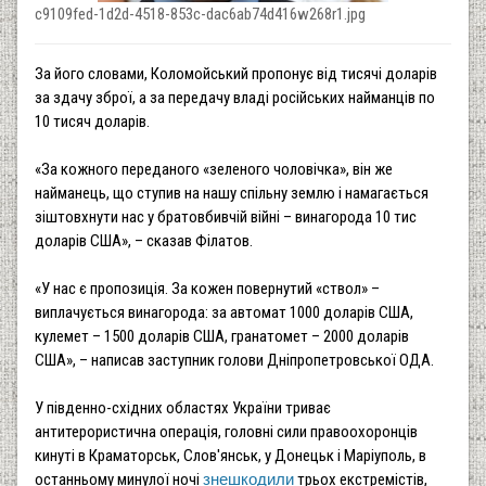
c9109fed-1d2d-4518-853c-dac6ab74d416w268r1.jpg
За його словами, Коломойський пропонує від тисячі доларів
за здачу зброї, а за передачу владі російських найманців по
10 тисяч доларів.
«За кожного переданого «зеленого чоловічка», він же
найманець, що ступив на нашу спільну землю і намагається
зіштовхнути нас у братовбивчій війні – винагорода 10 тис
доларів США», – сказав Філатов.
«У нас є пропозиція. За кожен повернутий «ствол» –
виплачується винагорода: за автомат 1000 доларів США,
кулемет – 1500 доларів США, гранатомет – 2000 доларів
США», ­– написав заступник голови Дніпропетровської ОДА.
У південно-східних областях України триває
антитерористична операція, головні сили правоохоронців
кинуті в Краматорськ, Слов'янськ, у Донецьк і Маріуполь, в
останньому минулої ночі
знешкодили
трьох екстремістів,