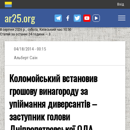
Меню
Вхід
ar25.org
обліков
запису
8 серпня 2026 р., субота, Київський час 10:50
користу
Статей за останні 24 години — 3
04/18/2014 - 00:15
Альберт Саїн
Коломойський встановив
грошову винагороду за
упіймання диверсантів –
заступник голови
Дніпропетровської ОДА