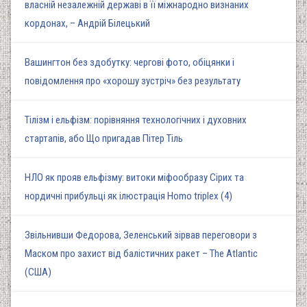
власній незалежній державі в її міжнародно визнаних
кордонах, – Андрій Білецький
Вашингтон без здобутку: чергові фото, обіцянки і
повідомлення про «хорошу зустріч» без результату
Тілізм і ельфізм: порівняння технологічних і духовних
стартапів, або Що пригадав Пітер Тіль
НЛО як прояв ельфізму: витоки міфообразу Сірих та
нордичні прибульці як ілюстрація Homo triplex (4)
Звільнивши Федорова, Зеленський зірвав переговори з
Маском про захист від балістичних ракет – The Atlantic
(США)