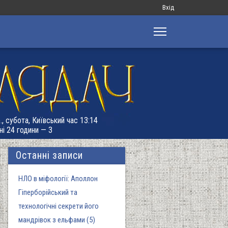
Меню
Вхід
облікового
запису
користувача
., субота, Київський час 13:14
ні 24 години — 3
Останні записи
НЛО в міфології: Аполлон
Гіперборійський та
технологічні секрети його
мандрівок з ельфами (5)