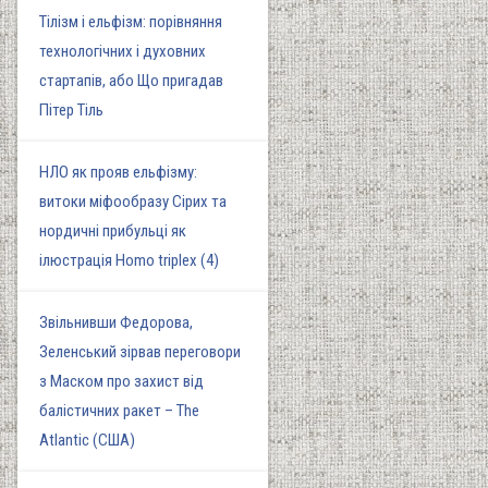
Тілізм і ельфізм: порівняння
технологічних і духовних
стартапів, або Що пригадав
Пітер Тіль
НЛО як прояв ельфізму:
витоки міфообразу Сірих та
нордичні прибульці як
ілюстрація Homo triplex (4)
Звільнивши Федорова,
Зеленський зірвав переговори
з Маском про захист від
балістичних ракет – The
Atlantic (США)