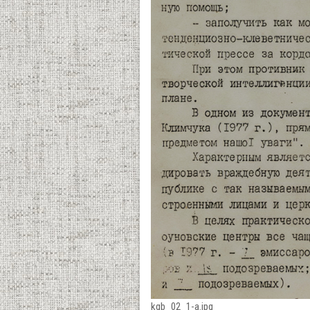
kgb_02_1-a.jpg