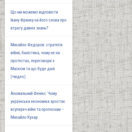
Що ми можемо відповісти
Івану Франку на його слова про
втрату давніх знань?
Михайло Федоров: стратегія
війни, балістика, чому не на
протестах, переговори з
Маском та що буде далі
(+відео)
Аномальний Фенікс: Чому
українська економіка зростає
всупереч війні та прогнозам –
Михайло Кухар