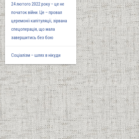
24 лютого 2022 року – це не
початок війни. Це – провал
церемонії капітуляції, зірвана
спецоперація, що мала
завершитись без бою
Соціалізм – шлях в нікуди