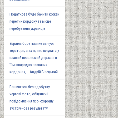
Податкова буде бачити кожен
перетин кордону та місце
перебування українців
Україна бореться не за чужі
території, а за право існувати у
власній незалежній державі в
її міжнародно визнаних
кордонах, – Андрій Білецький
Вашингтон без здобутку:
чергові фото, обіцянки і
повідомлення про «хорошу
зустріч» без результату