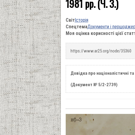
1981 рр. (Ч. 3.)
Світ
Історія
Спецтема
Документи і першодже
Моя оцінка корисності цієї стат
https://www.ar25.org/node/35360
Довідка про націоналістичні та 
(Документ № 5/2-2739)