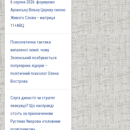
6 серпня 2026: формуємо
Аріанську Вільну Церкву силою
Живого Слова – матриця
11+АВЦ
Психопатична тактика
випаленої землі: чому
Зеленський позбувається
популярних лідерів –
політичний психолог Олена
Вострова
Слуга династії чи стратег
евакуації? Що насправді
стоїть за призначенням
Рустема Умєрова «головним
розвідником»