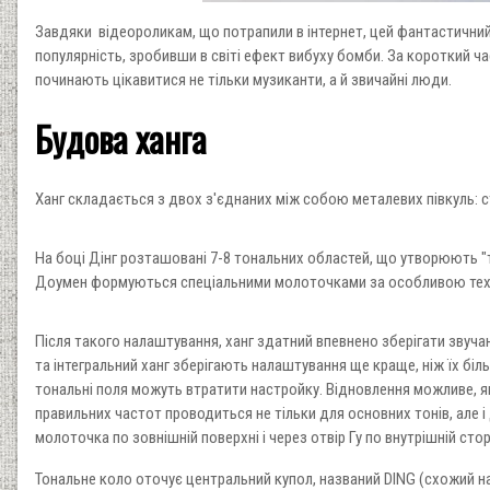
Завдяки відеороликам, що потрапили в інтернет, цей фантастичний
популярність, зробивши в світі ефект вибуху бомби. За короткий ч
починають цікавитися не тільки музиканти, а й звичайні люди.
Будова ханга
Ханг складається з двох з'єднаних між собою металевих півкуль: сто
На боці Дінг розташовані 7-8 тональних областей, що утворюють "
Доумен формуються спеціальними молоточками за особливою техно
Після такого налаштування, ханг здатний впевнено зберігати звучан
та інтегральний ханг зберігають налаштування ще краще, ніж їх бі
тональні поля можуть втратити настройку. Відновлення можливе, я
правильних частот проводиться не тільки для основних тонів, але
молоточка по зовнішній поверхні і через отвір Гу по внутрішній стор
Тональне коло оточує центральний купол, названий DING (схожий на 