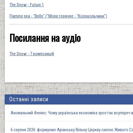
The Snow - Future 1
Flaming sea - "Bells" ("Море горячее - "Колокольчики")
Посилання на аудіо
The Snow - 7 композицій
Останні записи
Аномальний Фенікс: Чому українська економіка зростає всупереч в
6 серпня 2026: формуємо Аріанську Вільну Церкву силою Живого 