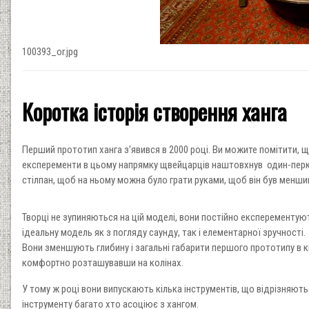
100393_or.jpg
Коротка історія створення ханга
Перший прототип ханга з'явився в 2000 році. Ви можите помітити, що
експеременти в цьому напрямку щвейцарців наштовхнув один-перкусі
стілпан, щоб на ньому можна було грати руками, щоб він був меншим 
Творці не зупиняються на цій моделі, вони постійно експерементую
ідеальну модель як з погляду саунду, так і елементарної зручності.
Вони зменшують глибину і загальні габарити першого прототипу в кі
комфортно розташувавши на колінах.
У тому ж році вони випускають кілька інструментів, що відрізняють
інструменту багато хто асоціює з хангом.