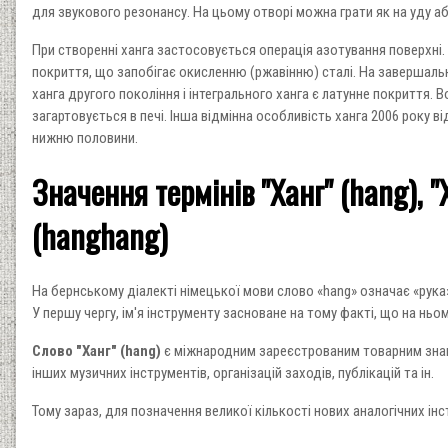
для звукового резонансу. На цьому отворі можна грати як на уду а
При створенні ханга застосовується операція азотування поверхні. 
покриття, що запобігає окисленню (ржавінню) сталі. На завершальн
ханга другого покоління і інтегрального ханга є латунне покриття
загартовується в печі. Інша відмінна особливість ханга 2006 року в
нижню половини.
Значення термінів "Ханг" (hang), "
(hanghang)
На бернському діалекті німецької мови слово «hang» означає «рука
У першу чергу, ім'я інструменту засноване на тому факті, що на ньо
Слово "Ханг"
(hang)
є міжнародним зареєстрованим товарним знак
інших музичних інструментів, організацій заходів, публікацій та ін.
Тому зараз, для позначення великої кількості нових аналогічних ін