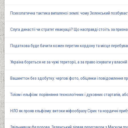
Психопатична тактика випаленої землі: чому Зеленський позбуває
Слуга династії чи стратег евакуації? Що насправді стоїть за при
Податкова буде бачити кожен перетин кордону та місце перебуван
Україна бореться не за чужі території, а за право існувати у власн
Вашингтон без здобутку: чергові фото, обіцянки і повідомлення пр
Тілізм і ельфізм: порівняння технологічних і духовних стартапів, аб
НЛО як прояв ельфізму: витоки міфообразу Сірих та нордичні прибул
Звільнивши Федорова, Зеленський зірвав переговори з Маском про 