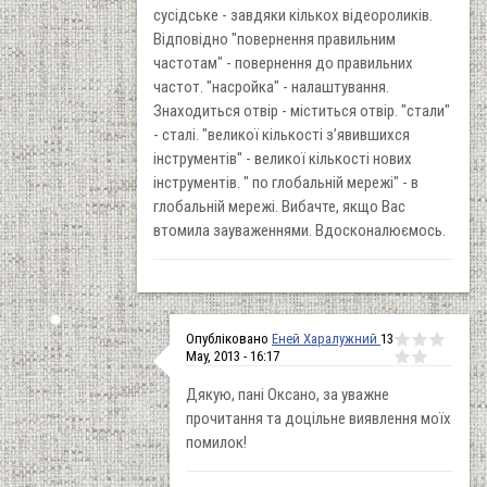
сусідське - завдяки кількох відеороликів.
Відповідно "повернення правильним
частотам" - повернення до правильних
частот. "насройка" - налаштування.
Знаходиться отвір - міститься отвір. "стали"
- сталі. "великої кількості з’явившихся
інструментів" - великої кількості нових
інструментів. " по глобальній мережі" - в
глобальній мережі. Вибачте, якщо Вас
втомила зауваженнями. Вдосконалюємось.
Опубліковано
Еней Харалужний
13
May, 2013 - 16:17
Дякую, пані Оксано, за уважне
прочитання та доцільне виявлення моїх
помилок!