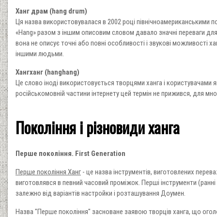
Ханг драм (hang drum)
Ця назва використовувалася в 2002 році північноамериканськими п
«Hang» разом з іншим описовим словом давало значні переваги для
вона не описує точні або повні особливості і звукові можливості хан
іншими людьми.
Хангханг (hanghang)
Це слово іноді використовується творцями ханга і користувачами як 
російськомовній частини інтернету цей термін не прижився, для м
Покоління і різновиди ханга
Перше покоління. First Generation
Перше покоління Ханг
- це назва інструментів, виготовлених перева
виготовлявся в певний часовий проміжок. Перші інструменти (ранні мо
залежно від варіантів настройки і розташування Доумен.
Назва "Перше покоління" засноване заявою творців ханга, що оголо