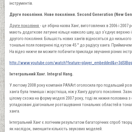
інструментів.
Друге покоління. Нове покоління. Second Generation (New Gene
Друге покоління
- це збірна назва Ханг, виготовлених в 2006 і 200
мають додаткове латунне кільце навколо шву, що з'єднує верхню і 
другого покоління. Більшість нових хангів відносяться до низького
тональні поля повернені під кутом 45 ° до радіусу ханга. Приймачем
На відео нижче ви можите побачити приклади звучання різних інстру
http://www.youtube.com/watch?feature=player_embedded&v=3dSlBq
Інтегральний Ханг. Integral Hang.
У лютому 2008 року компанія PANArt оголосила про подальший розв
ханга була темніша і жорсткіша, ніж у Хангу другого покоління. Заз
цілому схожа на форму моделі 2007 року, тоді як нижня половина з 
успадковані діагональне розташування тональних областей в тонал
ханга.
Інтегральний Ханг є логічним результатом багаторічних спроб творці
як наслідок, зменшити кількість звукових моделей.