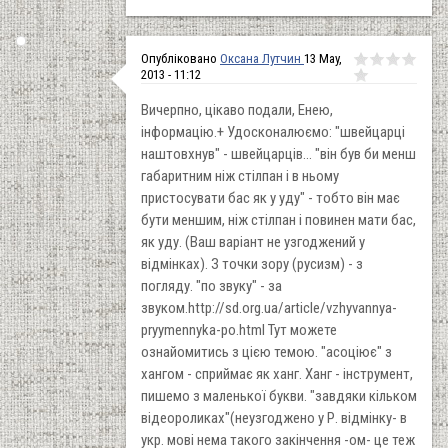
Опубліковано
Оксана Лутчин
13 May,
2013 - 11:12
Вичерпно, цікаво подали, Енею,
інформацію.+ Удосконалюємо: "швейцарці
наштовхнув" - швейцарців... "він був би менш
габаритним ніж стілпан і в ньому
пристосувати бас як у уду" - тобто він має
бути меншим, ніж стілпан і повинен мати бас,
як уду. (Ваш варіант не узгоджений у
відмінках). З точки зору (русизм) - з
погляду. "по звуку" - за
звуком.http://sd.org.ua/article/vzhyvannya-
pryymennyka-po.html Тут можете
ознайомитись з цією темою. "асоціює" з
хангом - сприймає як ханг. Ханг - інструмент,
пишемо з маленької букви. "завдяки кільком
відеороликах"(неузгоджено у Р. відмінку- в
укр. мові нема такого закінчення -ом- це теж