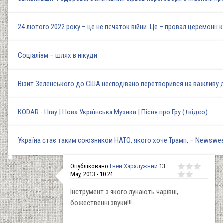
24 лютого 2022 року – це не початок війни. Це – провал церемонії 
Соціалізм – шлях в нікуди
Візит Зеленського до США несподівано перетворився на важливу 
KODAR - Hray | Нова Українська Музика | Пісня про Гру (+відео)
Україна стає таким союзником НАТО, якого хоче Трамп, – Newswe
Опубліковано
Еней Харалужний
13
May, 2013 - 10:24
Інструмент з якого лунають чарівні,
божественні звуки!!!