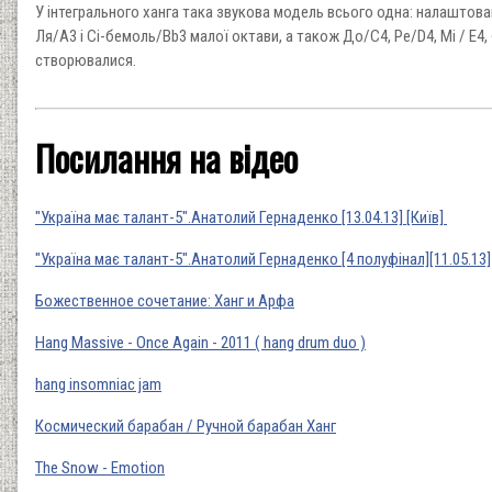
У інтегрального ханга така звукова модель всього одна: налаштован
Ля/A3 і Сі-бемоль/Bb3 малої октави, а також До/C4, Ре/D4, Мі / E4,
створювалися.
Посилання на відео
"Україна має талант-5".Анатолий Гернаденко [13.04.13] [Київ]
"Україна має талант-5".Анатолий Гернаденко [4 полуфінал][11.05.13]
Божественное сочетание: Ханг и Арфа
Hang Massive - Once Again - 2011 ( hang drum duo )
hang insomniac jam
Космический барабан / Ручной барабан Ханг
The Snow - Emotion