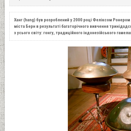
Ханг (hang) був розроблений у 2000 році Феліксом Ронером 
міста Берн в результаті багаторічного вивчення тринідадс
з усього світу: гонгу, традиційного індонезійського гамелан