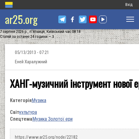
Меню
Вхід
ar25.org
обліков
запису
7 серпня 2026 р., п'ятниця, Київський час 08:18
користу
Статей за останні 24 години — 3
05/13/2013 - 07:21
Еней Харалужний
ХАНГ-музичний інструмент нової е
Категорія
Музика
Світ
культура
Спецтема
Музика Золотої ери
https://www.ar25.org/node/22182