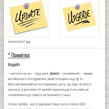
screenshot1.jpg
* Примітка
Апдейт
– наголос на «е» – (від англ.
Update
– оновлення) – термін
англійського походження, який походить від Up to
date (актуальний на сьогоднішню дату, що йде «в ногу з
часом»), а дієслово to update перекладається саме як
«
оновлювати до самого актуального стану
».
Слово Update часто використовується в сленгу SEO-