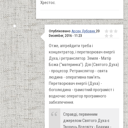
Хрестос.
Опубліковано
Арсен Дубовик
20
December, 2016 - 11:23
Отже, апгрейдити треба і
концентратор, і перетворювач енергії
Духа, і ретранслятор. Земля - Матір
Божа ("материнка"). Дія (Святого Духа)
- процесор. Ретранслятор - свята
людина - оперативна пам'ять.
Перетворювач енергії (Духа) -
боголюдина - грамотний програміст і
водночас оператор програмного
забезпечення.
Справді, первинним
джерелом Святого Духа є
Творець Всесвіту - Брахма -