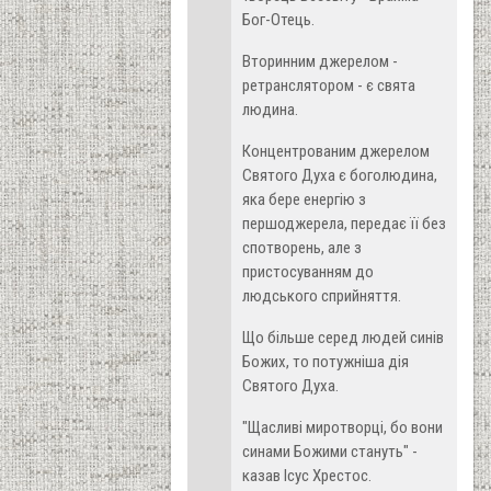
Бог-Отець.
Вторинним джерелом -
ретранслятором - є свята
людина.
Концентрованим джерелом
Святого Духа є боголюдина,
яка бере енергію з
першоджерела, передає її без
спотворень, але з
пристосуванням до
людського сприйняття.
Що більше серед людей синів
Божих, то потужніша дія
Святого Духа.
"Щасливі миротворці, бо вони
синами Божими стануть" -
казав Ісус Хрестос.