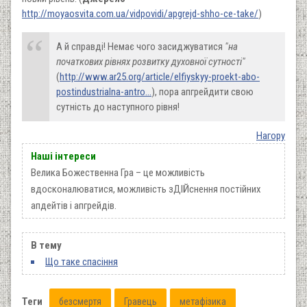
http://moyaosvita.com.ua/vidpovidi/apgrejd-shho-ce-take/
)
А й справді! Немає чого засиджуватися
"на
початкових рівн
ях розвитку духовної сутності"
(
http://www.ar25.org/article/elfiyskyy-proekt-abo-
postindustrialna-antro…
), пора апгрейдити свою
сутність до наступного рівня!
Нагору
Наші інтереси
Велика Божественна Гра – це можливість
вдосконалюватися, можливість зДІЙснення постійних
апдейтів і апгрейдів.
В тему
Що таке спасіння
Теги
безсмертя
Гравець
метафізика