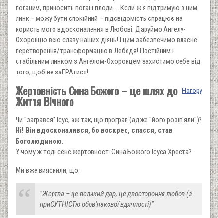
поганим, приносить погані плоди…. Коли ж я підтримую з ним
линк – можу бути спокійний – підсвідомість спрацює на
користь мого вдосконалення в Любові. Даруймо Ангелу-
Охоронцю всю славу наших діянь! І цим забезпечимо власне
перетворення/трансформацію в Лебедя! Постійним і
стабільним линком з Ангелом-Охоронцем захистимо себе від
того, щоб не заГРАтися!
Жертовність Сина Божого – це шлях до
Нагору
Життя Вічного
Чи "загрався" Ісус, аж так, що програв (адже "його розіп'яли")?
Ні! Він вдосконалився, бо воскрес, спасся, став
Боголюдиною.
У чому ж тоді сенс жертовності Сина Божого Ісуса Хреста?
Ми вже вияснили, що:
"Жертва – це великий дар, це двостороння любов (з
приСУТНІСТю обов’язкової вдячності)"