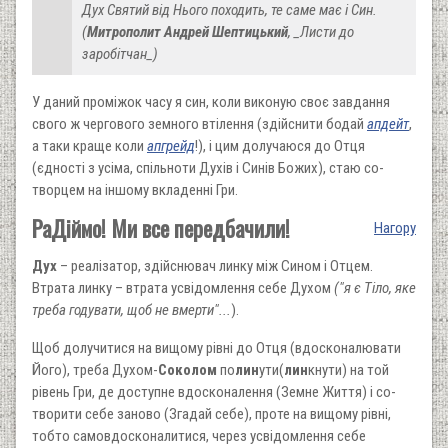
Дух Святий від Нього походить, те саме має і Син.
(
Митрополит Андрей Шептицький
, _Листи до
заробітчан_)
У даний проміжок часу я син, коли виконую своє завдання
свого ж чергового земного втілення (здійснити бодай
апдейт
,
а таки краще коли
апгрейд
!), і цим долучаюся до Отця
(єдності з усіма, спільноти Духів і Синів Божих), стаю со-
творцем на іншому вкладенні Гри.
РаДіймо! Ми все передбачили!
Нагору
Дух
– реалізатор, здійснювач линку між Сином і Отцем.
Втрата линку – втрата усвідомлення себе Духом
("я є Тіло, яке
треба годувати, щоб не вмерти"...
).
Щоб долучитися на вищому рівні до Отця (вдосконалювати
Його), треба Духом-
Соколом
по
лин
ути(
лин
кнути) на той
рівень Гри, де доступне вдосконалення (Земне Життя) і со-
творити себе заново (Згадай себе), проте на вищому рівні,
тобто самовдосконалитися, через усвідомлення себе