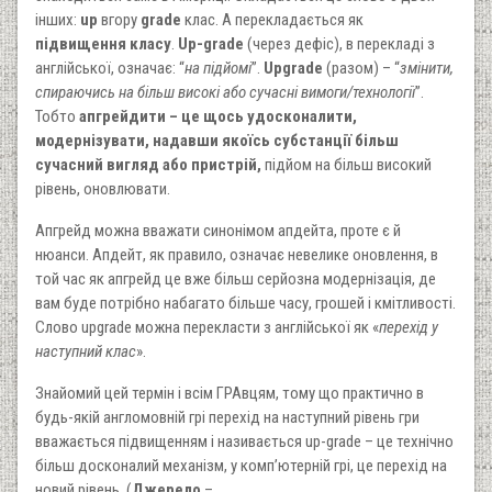
інших:
up
вгору
grade
клас. А перекладається як
підвищення класу
.
Up-grade
(через дефіс), в перекладі з
англійської, означає: “
на підйомі
”.
Upgrade
(разом) – “
змінити,
спираючись на більш високі або сучасні вимоги/технології
”.
Тобто
апгрейдити – це щось удосконалити,
модернізувати, надавши якоїсь субстанції більш
сучасний вигляд або пристрій,
підйом на більш високий
рівень, оновлювати.
Апгрейд можна вважати синонімом апдейта, проте є й
нюанси. Апдейт, як правило, означає невелике оновлення, в
той час як апгрейд це вже більш серйозна модернізація, де
вам буде потрібно набагато більше часу, грошей і кмітливості.
Слово upgrade можна перекласти з англійської як «
перехід у
наступний клас
».
Знайомий цей термін і всім ГРАвцям, тому що практично в
будь-якій англомовній грі перехід на наступний рівень гри
вважається підвищенням і називається up-grade – це технічно
більш досконалий механізм, у комп’ютерній грі, це перехід на
новий рівень. (
Джерело
–