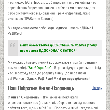
частинкою БОГа-Творця. Щоб відновити втрачений під час
перевтілення/перезавантаження зв'язок ми створили для
себе систему його відновлення – ре-лигу(релігія), яка є
системою ПРАВил(не Законів).
Ми вдосконалюємо себе і один одного – взаємоДІЄмо і
РаДІЄмо!
Наша божественна ДОСКОНАЛІСТЬ полягає у тому,
що є змога ВДОСКОНАЛЮВАТИСЯ!
Ми можемо (маємо змогу) вдосконалюватися (апгрейдити
самих себе),
"АлеЄОднеАле"
… Втрата відчуття реальності під
час Переходу веде до розриву линку і до небезпеки
заГРАтися… Однак,
РаДіймо! Ми й це передбачили!
Наш Побратим Ангел-Охоронець
Нагору
Є
Ангел Охоронець
– Дух, який ми покликали
опритомнювати нас (трезвити), оберігати нас від повного
забуття того, що ми в Грі! Він – Побратим, який нагадує мені,