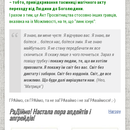
– тобто, привідкривання таємниці магічного акту
переходу від Людини до Боголюдини.
І разом з тим, це Акт Просвітництва стосовно інших гравців,
вказівка на їх Можливості, на те, що "линк існує":
Я знаю, ви мене чуєте. Я відчуваю вас. Я знаю, ви
боїтеся … боїтеся нас, боїтеся змін. Я не знаю
майбутнього. Я не стану передбачати як все
скінчиться. Я скажу лише з чого почнеться. Зараз я
повішу трубку і
покажу людям, те, що ви хотіли
приховати. Я покажу їм світ без вас. Світ без
диктату і заборон. Світ без кордонів. Світ, де все
можливо. Що буде далі вирішувати нам.
(Нео,
"Матриця")
ГРАймо, ся ГРАймо, та не заГРАваймо і не заГРАваймося! ;-)
РаДіймо! Настала пора апдейтів і
Нагору
апгрейдів!