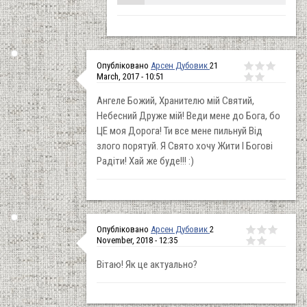
Опубліковано
Арсен Дубовик
21
March, 2017 - 10:51
Ангеле Божий, Хранителю мій Святий,
Небесний Друже мій! Веди мене до Бога, бо
ЦЕ моя Дорога! Ти все мене пильнуй Від
злого порятуй. Я Свято хочу Жити І Богові
Радіти! Хай же буде!!! :)
Опубліковано
Арсен Дубовик
2
November, 2018 - 12:35
Вітаю! Як це актуально?