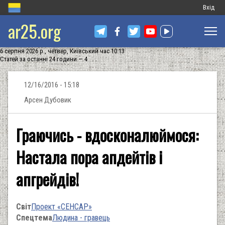
Меню
Вхід
ar25.org
обліков
запису
6 серпня 2026 р., четвер, Київський час 10:13
користу
Статей за останні 24 години — 4
12/16/2016 - 15:18
Арсен Дубовик
Граючись - вдосконалюймося:
Настала пора апдейтів і
апгрейдів!
Світ
Проект «СЕНСАР»
Спецтема
Людина - гравець