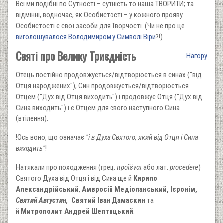
Всі ми подібні по Сутності – сутність то наша ТВОРИТИ; та
відмінні, водночас, як Особистості – у кожного прояву
Особистості є свої засоби для Творчості. (Чи не про це
виголошувалося Володимиром у Символі Віри
?!)
Святі про Велику Триєдність
Нагору
Отець постійно продовжується/відтворюється в синах ("від
Отця народжених"), Син продовжується/відтворюється
Отцем ("Дух від Отця виходить") і продовжує Отця ("Дух від
Сина виходить") і є Отцем для свого наступного Сина
(втілення).
!Ось воно, що означає
"і в Духа Святого, який від Отця і Сина
виходить"
!
Натякали про походження (грец.
προϊέναι
або лат.
procedere
)
Святого Духа від Отця і від Сина ще й
Кирило
Александрійський
,
Амвросій Медіоланський,
Ієронім,
Святий Августин,
Святий Іван Дамаскин
та
й
Митрополит Андрей Шептицький
: