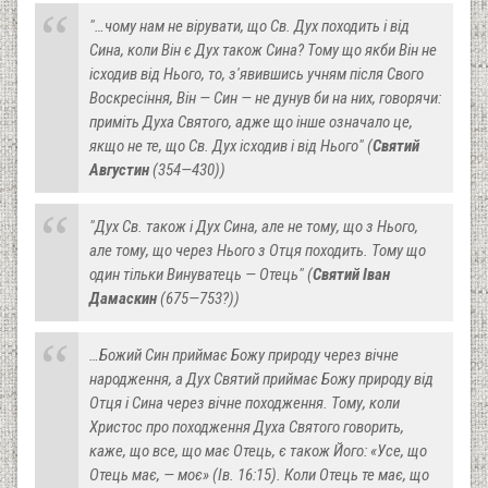
"…чому нам не вірувати, що Св. Дух походить і від
Сина, коли Він є Дух також Сина? Тому що якби Він не
ісходив від Нього, то, з'явившись учням після Свого
Воскресіння, Він — Син — не дунув би на них, говорячи:
приміть Духа Святого, адже що інше означало це,
якщо не те, що Св. Дух ісходив і від Нього" (
Святий
Августин
(354—430))
"Дух Св. також і Дух Сина, але не тому, що з Нього,
але тому, що через Нього з Отця походить. Тому що
один тільки Винуватець — Отець"
(
Святий Іван
Дамаскин
(675—753?))
…Божий Син приймає Божу природу через вічне
народження, а Дух Святий приймає Божу природу від
Отця і Сина через вічне походження. Тому, коли
Христос про походження Духа Святого говорить,
каже, що все, що має Отець, є також Його: «Усе, що
Отець має, — моє» (Ів. 16:15). Коли Отець те має, що