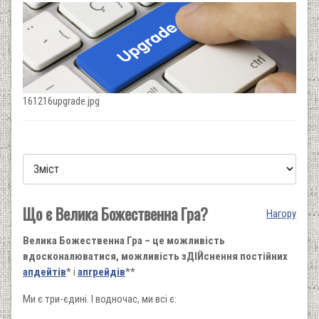
161216upgrade.jpg
Що є Велика Божественна Гра?
Нагору
Велика Божественна Гра – це можливість
вдосконалюватися, можливість зДІЙснення постійних
апдейтів
* і
апгрейдів
**
Ми є три-єдині. І водночас, ми всі є: