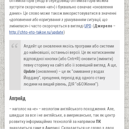
оптимізаторів (іноді в середовищі оптимізаторів можна
зустріти скорочення «ап») і буквально означає «оновлення
даних». Це слово може також використовуватися в значенні
«
доповнення або коригування з урахуванням ситуації, що
змінилася
» і часто скорочується в вигляді
UPD
. (
Джерело
–
http://chto-eto-takoe.ru/update
)
Апдейт це оновлення якоїсь програми або системи
до найновішої, останньої версії. Це як натисканням
відповідної кнопки (або Cntr+R) оновити (змінити)
певну сторінку на сайті або її зовнішній вигляд. А ще,
Update
(оновлення) – це як "омивання у водах
Йордану", хрещення, перехід від одного стану
людини на вищий рівень, ДІЯ "оБОЖення").
Апгрейд
– наголос на «е» – неологізм англійського походження. Але,
швидше за все і не англійське, а американське, так як центр
розвитку інформаційних технологій за напрямом
ПК
знаходиться саме в Америці. Складається це слово з двох