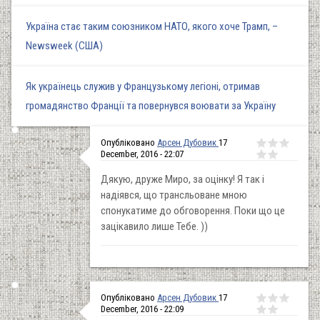
Україна стає таким союзником НАТО, якого хоче Трамп, –
Newsweek (США)
Як українець служив у Французькому легіоні, отримав
громадянство Франції та повернувся воювати за Україну
Опубліковано
Арсен Дубовик
17
December, 2016 - 22:07
Дякую, друже Миро, за оцінку! Я так і
надіявся, що трансльоване мною
спонукатиме до обговорення. Поки що це
зацікавило лише Тебе. ))
Опубліковано
Арсен Дубовик
17
December, 2016 - 22:09