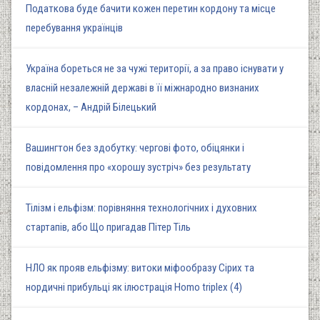
Податкова буде бачити кожен перетин кордону та місце
перебування українців
Україна бореться не за чужі території, а за право існувати у
власній незалежній державі в її міжнародно визнаних
кордонах, – Андрій Білецький
Вашингтон без здобутку: чергові фото, обіцянки і
повідомлення про «хорошу зустріч» без результату
Тілізм і ельфізм: порівняння технологічних і духовних
стартапів, або Що пригадав Пітер Тіль
НЛО як прояв ельфізму: витоки міфообразу Сірих та
нордичні прибульці як ілюстрація Homo triplex (4)