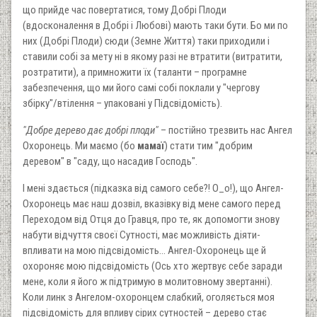
що прийде час повертатися, тому Добрі Плоди
(вдосконалення в Добрі і Любові) мають таки бути. Бо ми по
них (Добрі Плоди) сюди (Земне Життя) таки приходили і
ставили собі за мету ні в якому разі не втратити (витратити,
розтратити), а примножити їх (таланти – програмне
забезпечення, що ми його самі собі поклали у "чергову
збірку"/втілення – упаковані у Підсвідомість).
"Добре дерево дає добрі плоди"
– постійно трезвить нас Ангел
Охоронець. Ми маємо (бо
мамаї
) стати тим "добрим
деревом" в "саду, що насадив Господь".
І мені здається (підказка від самого себе?! О_о!), що Ангел-
Охоронець має наш дозвіл, вказівку від мене самого перед
Переходом від Отця до Гравця, про те, як допомогти знову
набути відчуття своєї Сутності, має можливість діяти-
впливати на мою підсвідомість… Ангел-Охоронець ще й
охороняє мою підсвідомість (Ось хто жертвує себе заради
мене, коли я його ж підтримую в молитовному звертанні).
Коли линк з Ангелом-охоронцем слабкий, оголяється моя
підсвідомість для впливу сірих сутностей – дерево стає