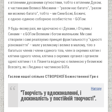
є втіленими духовними сутностями, тобто є втіленим Духом;
є частинками Великої Множини – "разом нас багато", "разом
ми можемо багато", тобто – ми Сини Божі, Божичі;
є одною-єдиною соборною особистістю – БОГом.
У будь-якому разі, ми одночасно є і Духами, і Отцями, і
Синами – є БОГом Великим і богом маленьким. Ми самі
створили і самі реалізуємо принцип фрактальності у "єдності
різноманіття" – мале у великому і велике в малому, тіло з
багатьох членів і члени єдиного тіла, член із окремих клітин і
клітини одного члена, клітина з окремих органел і органели
однієї клітини і т.п. Планета водночас є пилинкою у безмежжі
Всесвіту, як і Людина є частинкою БОГа.
Гаслом нашої спільно СТВОРЕНОЇ Божественної Гри є
Нагору
"Творчість у вдосконаленні, і
досконалість у постійній творчості"
.