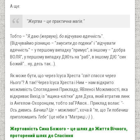
А ще:
"Жертва – це практична магія."
Тобто – "
Я даю (жервую), бо відчуваю вдячність
".
(Відчуваймо різницю – "
змусити до подяки
" і "
відчувати
вдячність
" – у першому випадку "примус", в іншому – "добра
ВОЛЯ", у першому випадку ДІЮть на "раб", в іншому ДІЄ "син
Божий"… ну, десь так…).
Як може бути, що через Ісуса Хреста
"світ спасся через
Нього"
? А так! Через Ісуса Хреста і Ним – нам відкрито
можливість Споглядання Прикладу, ЯВленої Можливості, яка
відкриває Вихід із "ящика-клітки" для Духа, який втратив линк
із Ангелом-Охоронцем, тобто заГРАвся… Приклад волає:
"-
Ось дивись. Бачиш? Це – можливо!"
, хоча й
"те, що Ти побачиш
приголомшить Тебе"
(це ніби з "Матриці
;-)
).
Жертовність Сина Божого – це шлях до Життя Вічного,
проторений шлях до Спасіння