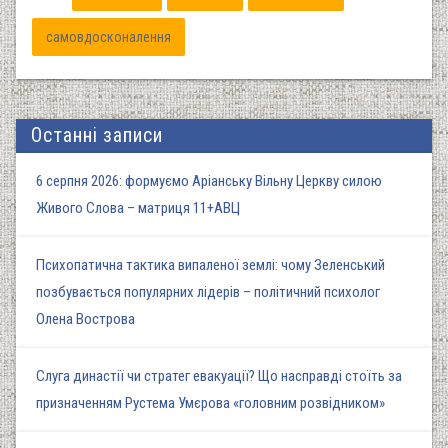
самовдосконалення
Останні записи
6 серпня 2026: формуємо Аріанську Вільну Церкву силою
Живого Слова – матриця 11+АВЦ
Психопатична тактика випаленої землі: чому Зеленський
позбувається популярних лідерів – політичний психолог
Олена Вострова
Слуга династії чи стратег евакуації? Що насправді стоїть за
призначенням Рустема Умєрова «головним розвідником»