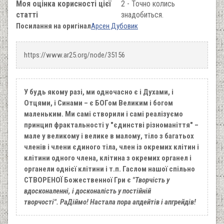
Моя оцінка корисності цієї
2 - Точно колись
статті
знадобиться.
Посилання на оригінал
Арсен Дубовик
https://www.ar25.org/node/35156
У будь якому разі, ми одночасно є і Духами, і
Отцями, і Синами – є БОГом Великим і богом
маленьким. Ми самі створили і самі реалізуємо
принцип фрактальності у "єдинстві різноманіття" –
мале у великому і велике в малому, тіло з багатьох
членів і члени єдиного тіла, член із окремих клітин і
клітини одного члена, клітина з окремих органел і
органели однієї клітини і т.п. Гаслом нашої спільно
СТВОРЕНОЇ Божественної Гри є
"Творчість у
вдосконаленні, і досконалість у постійній
творчості". РаДіймо! Настала пора апдейтів і апгрейдів!