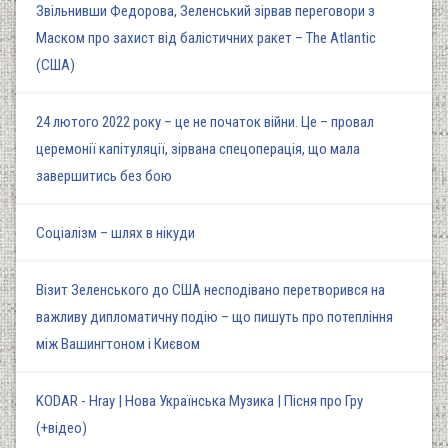
Звільнивши Федорова, Зеленський зірвав переговори з
Маском про захист від балістичних ракет – The Atlantic
(США)
24 лютого 2022 року – це не початок війни. Це – провал
церемонії капітуляції, зірвана спецоперація, що мала
завершитись без бою
Соціалізм – шлях в нікуди
Візит Зеленського до США несподівано перетворився на
важливу дипломатичну подію – що пишуть про потепління
між Вашингтоном і Києвом
KODAR - Hray | Нова Українська Музика | Пісня про Гру
(+відео)