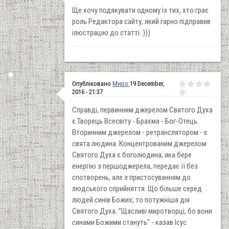
Ще хочу подякувати одному із тих, хто грає
роль Редактора сайту, який гарно підправив
ілюстрацію до статті. )))
Опубліковано
Миро
19 December,
2016 - 21:37
Справді, первинним джерелом Святого Духа
є Творець Всесвіту - Брахма - Бог-Отець.
Вторинним джерелом - ретранслятором - є
свята людина. Концентрованим джерелом
Святого Духа є боголюдина, яка бере
енергію з першоджерела, передає її без
спотворень, але з пристосуванням до
людського сприйняття. Що більше серед
людей синів Божих, то потужніша дія
Святого Духа. "Щасливі миротворці, бо вони
синами Божими стануть" - казав Ісус