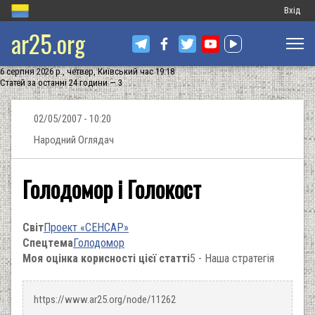
Меню
Вхід
ar25.org
обліков
запису
6 серпня 2026 р., четвер, Київський час 19:18
користу
Статей за останні 24 години — 3
02/05/2007 - 10:20
Народний Оглядач
Голодомор і Голокост
Світ
Проект «СЕНСАР»
Спецтема
Голодомор
Моя оцінка корисності цієї статті
5 - Наша стратегія
https://www.ar25.org/node/11262