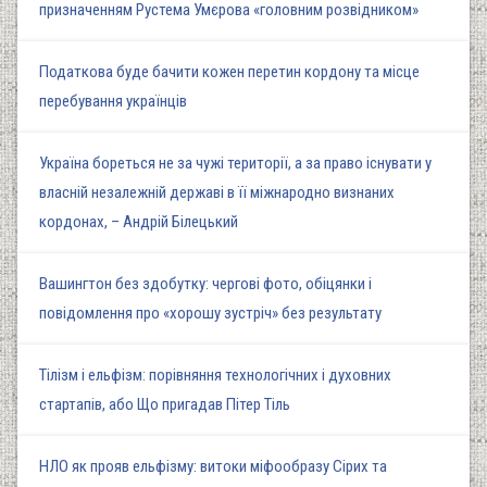
призначенням Рустема Умєрова «головним розвідником»
Податкова буде бачити кожен перетин кордону та місце
перебування українців
Україна бореться не за чужі території, а за право існувати у
власній незалежній державі в її міжнародно визнаних
кордонах, – Андрій Білецький
Вашингтон без здобутку: чергові фото, обіцянки і
повідомлення про «хорошу зустріч» без результату
Тілізм і ельфізм: порівняння технологічних і духовних
стартапів, або Що пригадав Пітер Тіль
НЛО як прояв ельфізму: витоки міфообразу Сірих та