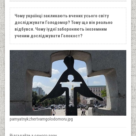
Чому українці закликають вчених усього світу
досліджувати Голодомор? Тому що він реально
відбувся. Чому іудеї забороняють іноземним
ученим досліджувати Голокост?
pamyatnykzhertvamgolodomoru.jpg
Відгадайте з одного разу.