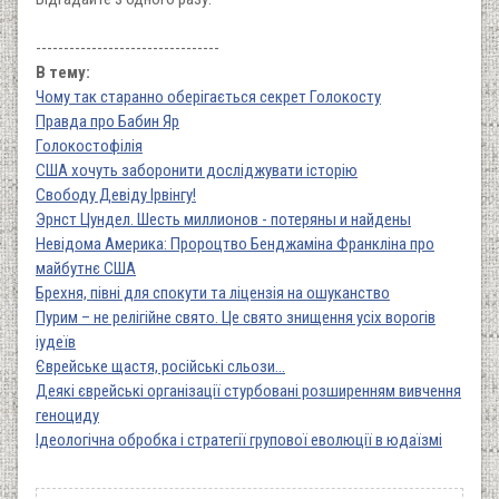
---------------------------------
В тему:
Чому так старанно оберігається секрет Голокосту
Правда про Бабин Яр
Голокостофілія
США хочуть заборонити досліджувати історію
Свободу Девіду Ірвінгу!
Эрнст Цундел. Шесть миллионов - потеряны и найдены
Невідома Америка: Пророцтво Бенджаміна Франкліна про
майбутнє США
Брехня, півні для спокути та ліцензія на ошуканство
Пурим – не релігійне свято. Це свято знищення усіх ворогів
іудеїв
Єврейське щастя, російські сльози...
Деякі єврейські організації стурбовані розширенням вивчення
геноциду
Ідеологічна обробка і стратегії групової еволюції в юдаїзмі