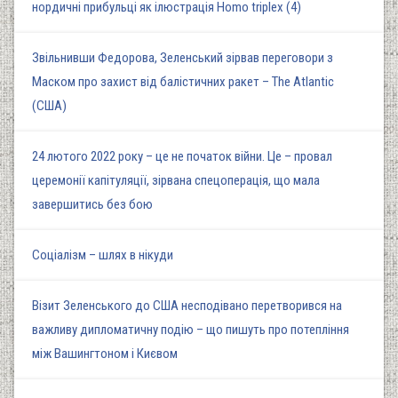
нордичні прибульці як ілюстрація Homo triplex (4)
Звільнивши Федорова, Зеленський зірвав переговори з
Маском про захист від балістичних ракет – The Atlantic
(США)
24 лютого 2022 року – це не початок війни. Це – провал
церемонії капітуляції, зірвана спецоперація, що мала
завершитись без бою
Соціалізм – шлях в нікуди
Візит Зеленського до США несподівано перетворився на
важливу дипломатичну подію – що пишуть про потепління
між Вашингтоном і Києвом