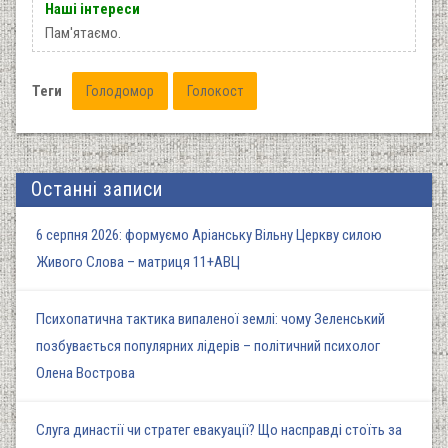
Наші інтереси
Пам'ятаємо.
Теги
Голодомор
Голокост
Останні записи
6 серпня 2026: формуємо Аріанську Вільну Церкву силою
Живого Слова – матриця 11+АВЦ
Психопатична тактика випаленої землі: чому Зеленський
позбувається популярних лідерів – політичний психолог
Олена Вострова
Слуга династії чи стратег евакуації? Що насправді стоїть за