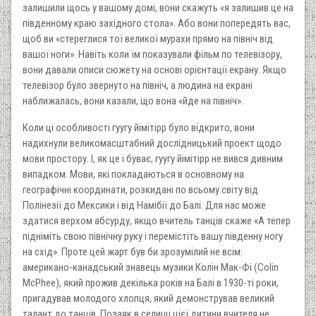
залишили щось у вашому домі, вони скажуть «я залишив це на
південному краю західного стола». Або вони попередять вас,
щоб ви «стереглися тої великої мурахи прямо на північ від
вашої ноги». Навіть коли їм показували фільм по телевізору,
вони давали описи сюжету на основі орієнтації екрану. Якщо
телевізор було звернуто на північ, а людина на екрані
наближалась, вони казали, що вона «йде на північ».
Коли ці особливості гуугу йімітірр було відкрито, вони
надихнули великомасштабний дослідницький проект щодо
мови простору. І, як це і буває, гуугу йімітірр не вився дивним
випадком. Мови, які покладаються в основному на
географічні координати, розкидані по всьому світу від
Полінезії до Мексики і від Намібії до Балі. Для нас може
здатися верхом абсурду, якщо вчитель танців скаже «А тепер
підніміть свою північну руку і перемістіть вашу південну ногу
на схід». Проте цей жарт був би зрозумілий не всім:
американо-канадський знавець музики Колін Мак-Фі (Colin
McPhee), який прожив декілька років на Балі в 1930-ті роки,
пригадував молодого хлопця, який демонстрував великий
талант до танців. Позаяк в селищі цієї дитини вчителя не