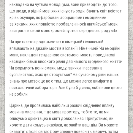
накладено на чутливі молоді уми, вони призводять до того,
що люди, в рідній мові яких існують роди, бачать світ неістот
крізь окуляри, пофарбовані асоціаціями і емоційними
зв’язками, яких повністю позбавлені носії англійської мови,
застряглі в своїй монохромній пустелі середнього роду «it».
Чи протилежні роди «моста» в німецькій і іспанській
впливають на дизайн мостів в Іспанії і Німеччині? Чи емоційні
мапи, накладені гендерною системою, мають поведінкові
наслідки більш високого рівня для нашого щоденного життя?
Чи формують вони смаки, моду, звички і переваги в
суспільствах, яких це стосується? На сучасному рівні наших
знань про мозок це не є тим, що можна легко виміряти в
психологічній лабораторії. Але було б дивно, якби вони цього
не робили.
Царина, де проявились найбільш разючі свідчення впливу
мови на мислення, – це мова простору, тобто те, як ми
описуємо орієнтацію в світі довкола нас. Припустимо, ви
хочете дати комусь вказівки, як знайти ваш дім. Ви можете
сказати: «Після світлофору спершу поверніть ліворуч, потім