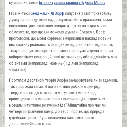
суперзірки, пише
Інтелектуальна кнайпа «Чудова Мова»
.
І все ж-таки
Бенджамін Лі Ворф
запустив у світ привабливу
думку про владу мови над розумом, і його вражаюча проза
спокусила ціле покоління повірити, що наша рідна мова
обмежує те, про що ми можемо думати. Зокрема, Ворф
проголосив, що мови корінних американців накладають на
них картину реальності, яка цілком відрізняється від нашої,
тому носії цих мов просто не могли зрозуміти деякі з наших
найпростіших концепцій, такі як плин часу або відмінність між
об’єктами (наприклад, «камінь») і діями (наприклад,
«падати»).
Протягом десятиріч теорія Ворфа зачаровувала як академіків,
так і широкий загал. В його тіні інші робили цілий ряд
тверджень щодо можливої могутності мови – від
припущення, що мови корінних американців надають їх
мовцям інтуїтивне розуміння ідеї Айнштайна про час як
четвертий фізичний вимір, до теорії про те, що природа
іудейської релігії була визначена системою часів
давньоєврейської мови.