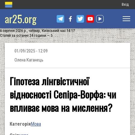
Меню
Вхід
ar25.org
обліков
запису
6 серпня 2026 р., четвер, Київський час 14:17
користу
Статей за останні 24 години — 5
01/09/2025 - 12:09
Олена Каганець
Гіпотеза лінгвістичної
відносності Сепіра-Ворфа: чи
впливає мова на мислення?
Категорія
Мова