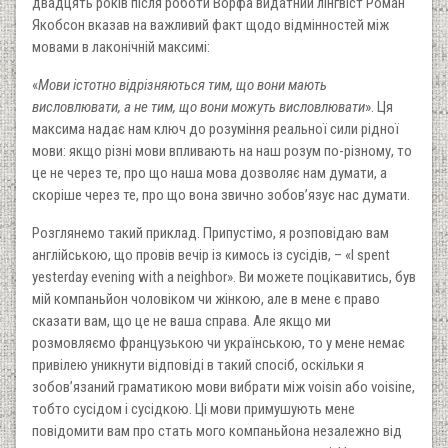
двадцять років після роботи Ворфа видатний лінгвіст Роман
Якобсон вказав на важливий факт щодо відмінностей між
мовами в лаконічній максимі:
«
Мови істотно відрізняються тим, що вони мають
висловлювати, а не тим, що вони можуть висловлювати
». Ця
максима надає нам ключ до розуміння реальної сили рідної
мови: якщо різні мови впливають на наш розум по-різному, то
це не через те, про що наша мова дозволяє нам думати, а
скоріше через те, про що вона звично зобов’язує нас думати.
Розглянемо такий приклад. Припустімо, я розповідаю вам
англійською, що провів вечір із кимось із сусідів, – «I spent
yesterday evening with a neighbor». Ви можете поцікавитись, був
мій компаньйон чоловіком чи жінкою, але в мене є право
сказати вам, що це не ваша справа. Але якщо ми
розмовляємо французькою чи українською, то у мене немає
привілею уникнути відповіді в такий спосіб, оскільки я
зобов’язаний граматикою мови вибрати між voisin або voisine,
тобто сусідом і сусідкою. Ці мови примушують мене
повідомити вам про стать мого компаньйона незалежно від