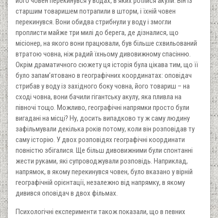
його човен перекинувся у водах, в яких роїлися акули. Він із
старшим товаришем потрапили в шторм, і їхній човен
перекинувся. Вони обидва стрибнули у воду і змогли
проплисти майже три милі до берега, де дізналися, що
місіонер, на якого вони працювали, був більше схвильований
втратою човна, ніж радий їхньому дивовижному спасінню.
Окрім драматичного сюжету ця історія була цікава тим, що її
було запам’ятовано в географічних координатах: оповідач
стрибав у воду із західного боку човна, його товариш – на
сході човна, вони бачили гігантську акулу, яка пливла на
півночі тощо. Можливо, географічні напрямки просто були
вигадані на місці? Ну, досить випадково ту ж саму людину
зафільмували декілька років потому, коли він розповідав ту
саму історію. У двох розповідях географічні координати
повністю збігалися. Ще більш дивовижними були спонтанні
жести руками, які супроводжували розповідь. Наприклад,
напрямок, в якому перекинувся човен, було вказано у вірній
географічній орієнтації, незалежно від напрямку, в якому
дивився оповідач в двох фільмах.
Психологічні експерименти також показали, що в певних