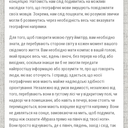
концепцію. Натомість нам слід подивитись на можливі
наслідки того, що географічні мови змушують повідомляти
своїх мовців. Зокрема, нам слід пошукати, які розумові звички
могли б розвинутись через необхідність весь час вказувати
географічні напрямки.
Для того, щоб говорити мовою гуугу йімітірр, вам необхідно
знати, де перебувають сторони світу в кожен момент вашого
свідомого життя. Вам необхідно мати компас в вашій голові,
який працює весь час, вдень і вночі, без перерв на обід або
вихідних, оскільки інакше ви б не змогли передати
найпростішу інформацію або зрозуміти те, про що говорять
люди, які вас оточують. І справді, здається, що носії
географічних мов мають майже надлюдські здібності
орієнтування. Незалежно від умов видимості, незалежно від
того, перебувають вони в густому лісі чи у відкритому полі, чи
надворі чи в помешканні, або навіть в печері, вони стоять чи
переміщуються, вони мають взірцеве відчуття напрямку. Вони
не дивляться на сонце, замовкаючи на мить, щоб подумати,
перш ніж сказати «Мураха прямо на північ від твоєї ноги».
Вони просто відчувають, де є північ, південь, захід і схід, так