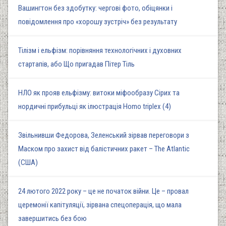
Вашингтон без здобутку: чергові фото, обіцянки і
повідомлення про «хорошу зустріч» без результату
Тілізм і ельфізм: порівняння технологічних і духовних
стартапів, або Що пригадав Пітер Тіль
НЛО як прояв ельфізму: витоки міфообразу Сірих та
нордичні прибульці як ілюстрація Homo triplex (4)
Звільнивши Федорова, Зеленський зірвав переговори з
Маском про захист від балістичних ракет – The Atlantic
(США)
24 лютого 2022 року – це не початок війни. Це – провал
церемонії капітуляції, зірвана спецоперація, що мала
завершитись без бою