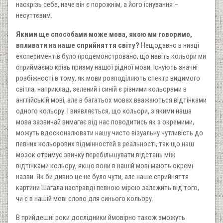
наскрізь себе, наче він є порожнім, а його існування –
несуттєвим.
Якими ще способами може мова, якою ми говоримо,
впливати на наше сприйняття світу?
Нещодавно в низці
експериментів було продемонстровано, що навіть кольори ми
сприймаємо крізь призму нашої рідної мови. Існують значні
розбіжності в тому, як мови розподіляють спектр видимого
світла; наприклад, зелений і синій є різними кольорами в
англійській мові, але в багатьох мовах вважаються відтінками
одного кольору. І виявляється, що кольори, з якими наша
мова зазвичай вимагає від нас поводитись як з окремими,
можуть вдосконалювати нашу чисто візуальну чутливість до
певних кольорових відмінностей в реальності, так що наш
мозок отримує звичку перебільшувати відстань між
відтінками кольору, якщо вони в нашій мові мають окремі
назви. Як би дивно це не було чути, але наше сприйняття
картини Шагала насправді певною мірою залежить від того,
чи є в нашій мові слово для синього кольору.
В прийдешні роки дослідники ймовірно також зможуть