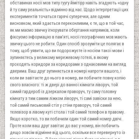
обставинах носії мов типу гуугу йімітірр навіть згадують «одну
й ту саму реальність» відмінно від нас. Щодо інтерпретації цих
експериментів точаться гарячі суперечки, але одним
висновком, який здається переконливим, є те, що в той час,
як ми маємо звичку ігнорувати обертання напрямків, коли
фіксуємо інформацію в пам’яті, носії географічних мов мають
звичку цього не робити. Один спосіб зрозуміти це полягає в
тому, щоб уявити, що ви подорожуєте із носієм такої мови і
зупиняєтесь у великому мережевому готелі, в якому
проходять коридори за коридорами з однаковими на вигляд
дверима. Ваш друг зупиняється в номері напроти вашого, і
коли ви завітаєте до нього в номер, ви побачите повну копію
свого власного: ті ж двері до ванної кімнати ліворуч, той
самий гардероб із дзеркалом праворуч, ту саму головну
кімнату з тим самим ліжком ліворуч, ті самі завіски за нею,
той самий письмовий стіл у стіни праворуч, той самий
телевізор в лівому куті стола і той самий телефон в правому.
Якщо коротко, то ви побачили один той самий номер двічі.
Проте коли ваш друг завітає до вас у номер, він побачить
дещо зовсім відмінне від цього, оскільки все перевернуто із