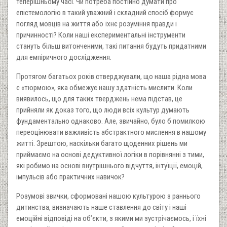
теперішньому часі. Чи потреба постійно думати про
епістемологію в такий уважний і складний спосіб формує
погляд мовців на життя або їхнє розуміння правди і
причинності? Коли наші експериментальні інструменти
стануть більш витонченими, такі питання будуть придатними
для емпіричного дослідження.
Протягом багатьох років стверджували, що наша рідна мова
є «тюрмою», яка обмежує нашу здатність мислити. Коли
виявилось, що для таких тверджень нема підстав, це
прийняли як доказ того, що люди всіх культур думають
фундаментально однаково. Але, звичайно, було б помилкою
переоцінювати важливість абстрактного мислення в нашому
житті. Зрештою, наскільки багато щоденних рішень ми
приймаємо на основі дедуктивної логіки в порівнянні з тими,
які робимо на основі внутрішнього відчуття, інтуїції, емоцій,
імпульсів або практичних навичок?
Розумові звички, сформовані нашою культурою з раннього
дитинства, визначають наше ставлення до світу і наші
емоційні відповіді на об’єкти, з якими ми зустрічаємось, і їхні