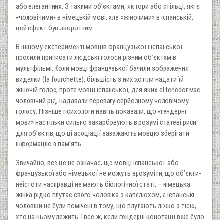
або елегантних. З такими об’єктами, як гори або стільці, які є
«чоловічими» в німецькій мові, але «жіночими» в іспанській,
цей ефект був зворотним.
В іншому експерименті мовців французької і іспанської
просили приписати людські голоси різним об’єктам в
мультфільмі. Коли мовці французької бачили зображення
виделки (la fourchette), більшість з них хотіли надати їй
жіночій голос, проте мовці іспанської, для яких el tenedor має
чоловічий рід, надавали перевагу серйозному чоловічому
голосу. Пізніше психологи навіть показали, що «гендерні
мови» настільки сильно закарбовують в розумі статеві риси
для об’єктів, що ці асоціації заважають мовцю зберігати
інформацію в пам’ять.
Звичайно, все це не означає, що мовці іспанської, або
французької або німецької не можуть зрозуміти, що об’єкти-
неістоти насправді не мають біологічної статі, – німецька
жінка рідко плутає свого чоловіка з капелюхом, а іспанські
чоловіки не були помічені в тому, що плутають ліжко з тією,
хто на ньому лежить. І все ж, коли гендерні конотації вже було