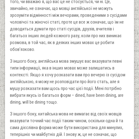
того, чи вважаю я, що вас це не стосується, чи ні. Це,
звичайно, не означає, що мовці англійської не можуть
зрозуміти відмінності між вечорами, проведеними з сусідами
чоловічої та жіночої статі, проте це все ж означає, що їм не
доводиться думати про статі сусідів, друзів, вчителів і
багатьох інших людей кожного разу, коли про них виникає
розмова, в той час, як в деяких інших мовах це робити
обов’язково.
З іншого боку, англійська мова змушує вас вказувати певні
типи інформації, яка в інших мовах може залишатись в
контексті. Якщо я хочу розказати вам про вечерю із сусідом
англійською, я можу не розповідати про його стать, але я
мушу розказати вам щось про час цієї події. Мені потрібно
вибрати якусь із багатьох форм – dined, have been dining, are
dining, will be dining тощо.
З іншого боку, китайська мова не вимагає від своїх мовців
вказувати точний час події таким чином, оскільки одна й та
сама дієслівна форма може бути використана для минулих,
теперішніх чи майбутніх дій. І знову ж, це не означає, що