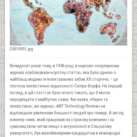
25010901.jpg
Вісімдесят років тому, в 1940 році, в науково-популярному
журналі опублікували коротку статтю, яка була однією з
найбільш модних інтелектуальних забав XX сторіччя, – це
гіпотеза лінгвістичної відносності Сепіра-Ворфа. На перший
погляд, в цій статті не було нічого такого, що б могло
передвіщати її майбутню славу. Ані назва, «Наука та
лінгвістика», ані журнал, «MIT Technology Review» не
відповідали уявленням більшості людей про гламур. А автор,
інженер-хімік, який працював на страхову компанію і за
сумісництвом читав лекції з антропології в Єльському
університеті, був малоймовірним кандидатом в міжнародні