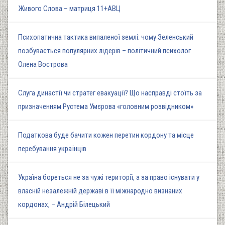
Живого Слова – матриця 11+АВЦ
Психопатична тактика випаленої землі: чому Зеленський
позбувається популярних лідерів – політичний психолог
Олена Вострова
Слуга династії чи стратег евакуації? Що насправді стоїть за
призначенням Рустема Умєрова «головним розвідником»
Податкова буде бачити кожен перетин кордону та місце
перебування українців
Україна бореться не за чужі території, а за право існувати у
власній незалежній державі в її міжнародно визнаних
кордонах, – Андрій Білецький