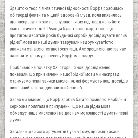
Зрештою теорія лінгвістичної відносності Ворфа розбилась
об тверді факти та міцний здоровий глузд, коли виявилось,
що насправді ніколи не існувало ніяких підтверджень його
фантастичних ідей. Реакція була такою жорсткою, що
протягом десятків років будь-які спроби досліджувати вплив
рідної мови на наші думки таврували недоумкуватістю і
вважали ознакою поганої репутації. Але зрештою настав час
залишити травму, нанесену Ворфом, позаду.
Приблизно на початку XXI сторіччя нові дослідження
показали, що при вивченні нашої рідної мови ми насправді
отримуємо певні звички мислення, які формують наш досвід в
визначний та іноді дивовижний спосіб.
Зараз ми знаємо, що Ворф зробив багато помилок. Найбільш
серйозна полягала в припущенні, що наша рідна мова
обмежує наше мислення і не дає нам можливості думати певні
думки.
Загальна ідея його аргументів була в тому, що якщо якась