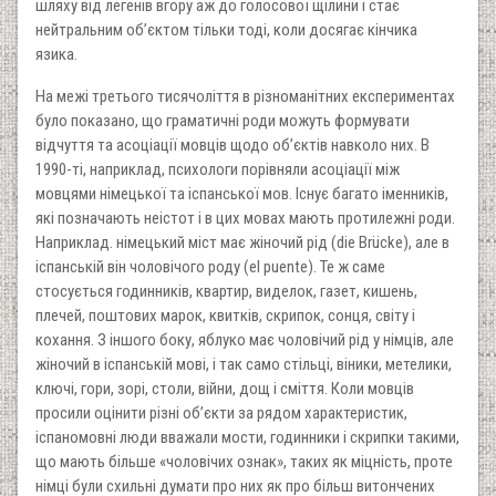
шляху від легенів вгору аж до голосової щілини і стає
нейтральним об’єктом тільки тоді, коли досягає кінчика
язика.
На межі третього тисячоліття в різноманітних експериментах
було показано, що граматичні роди можуть формувати
відчуття та асоціації мовців щодо об’єктів навколо них. В
1990-ті, наприклад, психологи порівняли асоціації між
мовцями німецької та іспанської мов. Існує багато іменників,
які позначають неістот і в цих мовах мають протилежні роди.
Наприклад. німецький міст має жіночий рід (die Brücke), але в
іспанській він чоловічого роду (el puente). Те ж саме
стосується годинників, квартир, виделок, газет, кишень,
плечей, поштових марок, квитків, скрипок, сонця, світу і
кохання. З іншого боку, яблуко має чоловічий рід у німців, але
жіночий в іспанській мові, і так само стільці, віники, метелики,
ключі, гори, зорі, столи, війни, дощ і сміття. Коли мовців
просили оцінити різні об’єкти за рядом характеристик,
іспаномовні люди вважали мости, годинники і скрипки такими,
що мають більше «чоловічих ознак», таких як міцність, проте
німці були схильні думати про них як про більш витончених