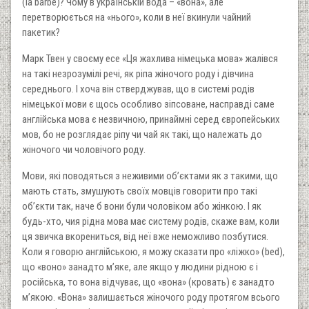
(la barbe)? Чому в українській вода – «вона», але
перетворюється на «нього», коли в неї вкинули чайний
пакетик?
Марк Твен у своєму есе «Ця жахлива німецька мова» жалівся
на такі незрозумілі речі, як ріпа жіночого роду і дівчина
середнього. І хоча він стверджував, що в системі родів
німецької мови є щось особливо зіпсоване, насправді саме
англійська мова є незвичною, принаймні серед європейських
мов, бо не розглядає ріпу чи чай як такі, що належать до
жіночого чи чоловічого роду.
Мови, які поводяться з неживими об’єктами як з такими, що
мають стать, змушують своїх мовців говорити про такі
об’єкти так, наче б вони були чоловіком або жінкою. І як
будь-хто, чия рідна мова має систему родів, скаже вам, коли
ця звичка вкорениться, від неї вже неможливо позбутися.
Коли я говорю англійською, я можу сказати про «ліжко» (bed),
що «воно» занадто м’яке, але якщо у людини рідною є і
російська, то вона відчуває, що «вона» (кровать) є занадто
м’якою. «Вона» залишається жіночого роду протягом всього