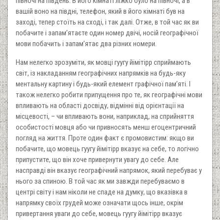
півночі на південь. В його кімнаті ліжко було на півночі, а в
вашій воно на півдні, телефон, який в його кімнаті був на
заході, тепер стоїть на сході, і так далі. Отже, в той час як ви
побачите і запам’ятаєте один номер двічі, носій географічної
мови побачить і запам’ятає два різних номери.
Нам нелегко зрозуміти, як мовці гуугу йімітірр сприймають
світ, із накладанням географічних напрямків на будь-яку
ментальну картину і будь-який елемент графічної пам’яті. І
також нелегко робити припущення про те, як географічні мови
впливають на області досвіду, відмінні від орієнтації на
місцевості, – чи впливають вони, наприклад, на сприйняття
особистості мовця або чи привносять менш егоцентричний
погляд на життя. Проте один факт є промовистим: якщо ви
побачите, що мовець гуугу йімітірр вказує на себе, то логічно
припустите, що він хоче привернути увагу до себе. Але
насправді він вказує географічний напрямок, який перебуває у
нього за спиною. В той час як ми завжди перебуваємо в
центрі світу і нам ніколи не спаде на думку, що вказівка в
напрямку своїх грудей може означати щось інше, окрім
привертання уваги до себе, мовець гуугу йімітірр вказує