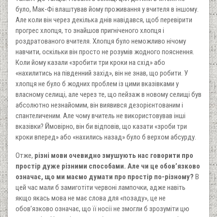
було, Мак-Фі влаштував йому проживання у вчителя в іншому.
Але коли він через декілька днів навідався, щоб перевірити
прогрес хлопця, то знайшов пригніченого хлопця і
роздратованого вчителя. Хлопця було неможливо нічому
навчити, оскільки він просто не розумів жодного пояснення.
Коли йому казали «зробити три кроки на схід» або
«нахилитись на південний захід», він не знав, що робити. У
хлопця не було б жодних проблем із цими вказівками у
власному селищі, але через те, що пейзаж в новому селищі був
абсолютно незнайомим, він виявився дезорієнтованим і
спантеличеним. Але чому вчитель не використовував інші
вказівки? Ймовірно, він би відповів, що казати «зроби три
кроки вперед» або «нахились назад» було б верхом абсурду.
Отже,
різні мови очевидно змушують нас говорити про
простір дуже різними способами. Але чи це обов’язково
означає, що ми маємо думати про простір по-різному?
В
цей час мали б замиготіти червоні лампочки, адже навіть
якщо якась мова не має слова для «позаду», це не
обов’язково означає, що її носії не змогли б зрозуміти цю