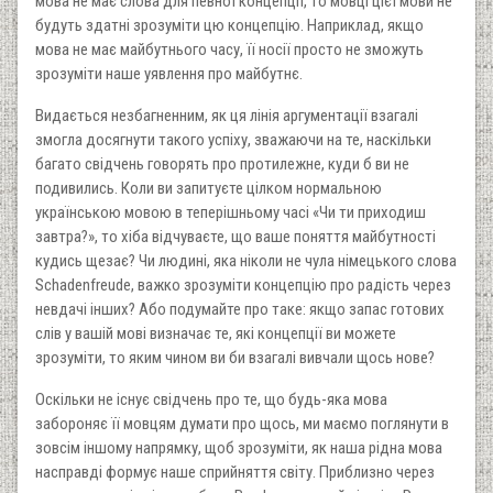
мова не має слова для певної концепції, то мовці цієї мови не
будуть здатні зрозуміти цю концепцію. Наприклад, якщо
мова не має майбутнього часу, її носії просто не зможуть
зрозуміти наше уявлення про майбутнє.
Видається незбагненним, як ця лінія аргументації взагалі
змогла досягнути такого успіху, зважаючи на те, наскільки
багато свідчень говорять про протилежне, куди б ви не
подивились. Коли ви запитуєте цілком нормальною
українською мовою в теперішньому часі «Чи ти приходиш
завтра?», то хіба відчуваєте, що ваше поняття майбутності
кудись щезає? Чи людині, яка ніколи не чула німецького слова
Schadenfreude, важко зрозуміти концепцію про радість через
невдачі інших? Або подумайте про таке: якщо запас готових
слів у вашій мові визначає те, які концепції ви можете
зрозуміти, то яким чином ви би взагалі вивчали щось нове?
Оскільки не існує свідчень про те, що будь-яка мова
забороняє її мовцям думати про щось, ми маємо поглянути в
зовсім іншому напрямку, щоб зрозуміти, як наша рідна мова
насправді формує наше сприйняття світу. Приблизно через