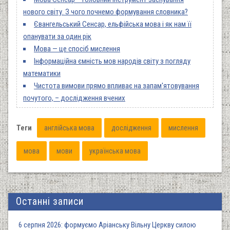
нового світу. З чого почнемо формування словника?
Євангельський Сенсар, ельфійська мова і як нам її
опанувати за один рік
Мова — це спосіб мислення
Інформаційна ємність мов народів світу з погляду
математики
Чистота вимови прямо впливає на запам'ятовування
почутого, – дослідження вчених
Теги
англійська мова
дослідження
мислення
мова
мови
українська мова
Останні записи
6 серпня 2026: формуємо Аріанську Вільну Церкву силою