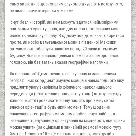
само як люди із досконалим слухом відчувають кожну ноту,
не визначаючи інтервали між ними.
Існує безліч історій, які нам можуть здатися неймовірними
звитягами з орієнтування, але для носіїв географічних мов
являють незначну справу. В одному повідомленні говориться
про те, як носію цельтальської мови з південної Мексики
затулили очі і обернули навколо понад 20 разів в темному
будинку. Все ще із заплющеними очима і з запамороченою
головою, він без вагань вказав географічні напрямки.
Як це працює? Домовленість спілкування із зазначенням
географічних координат змушує мовців з наймолодшого віку
приділяти увагу вказівкам із фізичного навколишнього
середовища (положенню сонця, вітру тощо) кожну секунду
їхнього життя і розвивати точну пам'ять про зміну своєї
власної орієнтації в будь-який момент. Тому щоденне
спілкування географічними мовами забезпечує найбільш
інтенсивне тренування у орієнтуванні на місцевості, яке тільки
можна уявити (за оцінками в звичайній розмові мовою гуугу
йімітірр 1 слово з 10 – це «північ», «південь», «захід» або