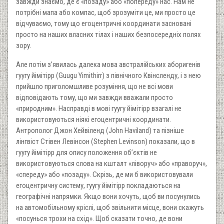
завжди знаємо, де є «позаду» або «попереду» нас. Нам не
потрібні мапа або компас, щоб зрозуміти це, ми просто це
відчуваємо, тому що егоцентричні координати засновані
просто на наших власних тілах і наших безпосередніх полях
зору.
Але потім з’явилась далека мова австралійських аборигенів
гуугу йімітірр (Guugu Yimithirr) з північного Квінсленду, і з нею
прийшло приголомшливе розуміння, що не всі мови
відповідають тому, що ми завжди вважали просто
«природним». Насправді в мові гуугу йімітірр взагалі не
використовуються ніякі егоцентричні координати.
Антрополог Джон Хейвіленд (John Haviland) та пізніше
лінгвіст Стівен Левінсон (Stephen Levinson) показали, що в
гуугу йімітірр для опису положення об’єктів не
використовуються слова на кшталт «ліворуч» або «праворуч»,
«спереду» або «позаду». Скрізь, де ми б використовували
егоцентричну систему, гуугу йімітірр покладаються на
географічні напрямки. Якщо вони хочуть, щоб ви посунулись
на автомобільному кріслі, щоб звільнити місце, вони скажуть
«посунься трохи на схід». Щоб сказати точно, де вони