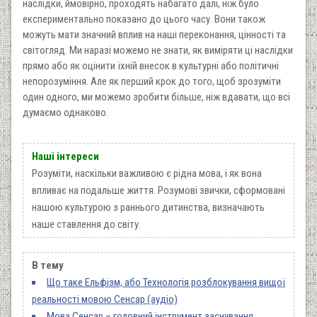
наслідки, ймовірно, проходять набагато далі, ніж було
експериментально показано до цього часу. Вони також
можуть мати значний вплив на наші переконання, цінності та
світогляд. Ми наразі можемо не знати, як виміряти ці наслідки
прямо або як оцінити їхній внесок в культурні або політичні
непорозуміння. Але як перший крок до того, щоб зрозуміти
один одного, ми можемо зробити більше, ніж вдавати, що всі
думаємо однаково.
Наші інтереси
Розуміти, наскільки важливою є рідна мова, і як вона
впливає на подальше життя. Розумові звички, сформовані
нашою культурою з раннього дитинства, визначають
наше ставлення до світу.
В тему
Що таке Ельфізм, або Технологія розблокування вищої
реальності мовою Сенсар (аудіо)
Мова Сенсар – головний інструмент заснування