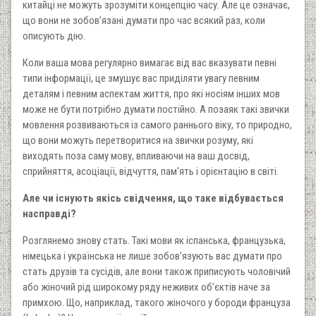
китайці не можуть зрозуміти концепцію часу. Але це означає,
що вони не зобов’язані думати про час всякий раз, коли
описують дію.
Коли ваша мова регулярно вимагає від вас вказувати певні
типи інформації, це змушує вас приділяти увагу певним
деталям і певним аспектам життя, про які носіям інших мов
може не бути потрібно думати постійно. А позаяк такі звички
мовлення розвиваються із самого раннього віку, то природно,
що вони можуть перетворитися на звички розуму, які
виходять поза саму мову, впливаючи на ваш досвід,
сприйняття, асоціації, відчуття, пам'ять і орієнтацію в світі.
Але чи існують якісь свідчення, що таке відбувається
насправді?
Розглянемо знову стать. Такі мови як іспанська, французька,
німецька і українська не лише зобов’язують вас думати про
стать друзів та сусідів, але вони також приписують чоловічий
або жіночий рід широкому ряду неживих об’єктів наче за
примхою. Що, наприклад, такого жіночого у бороди француза