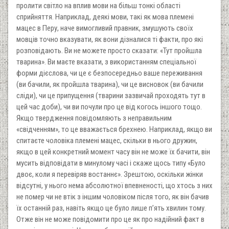
пролити світло на вплив мови на більш тонкі області
сприйняття. Наприклад, деякі мови, такі як мова племені
мацес в Перу, наче вимогливий правник, змушують своїх
мовців точно вказувати, як вони дізналися ті факти, про які
розповідають. Ви не можете просто сказати: «Тут пройшла
тварина». Ви маєте вказати, з використанням спеціальної
форми дієслова, чи це є безпосередньо ваше переживання
(ви бачили, як пройшла тварина), чи це висновок (ви бачили
сліди), чи це припущення (тварини зазвичай проходять тут в
цей час доби), чи ви почули про це від когось іншого тощо.
Якщо твердження повідомляють з неправильним
«свідченням», то це вважається брехнею. Наприклад, якщо ви
спитаєте чоловіка племені мацес, скільки в нього дружин,
якщо в цей конкретний момент часу він не може їх бачити, він
мусить відповідати в минулому часі і скаже щось типу «Було
двоє, коли я перевіряв востаннє». Зрештою, оскільки жінки
відсутні, у нього нема абсолютної впевненості, що хтось з них
не помер чи не втік з іншим чоловіком після того, як він бачив
їх останній раз, навіть якщо це було лише п’ять хвилин тому.
Отже він не може повідомити про це як про надійний факт в