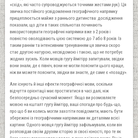
«схід», які часто супроводжуються точними жестами рук). Ця
звичка постійного усвідомлення географічного напрямку
прищеплюється майже з раннього дитинства: дослідження
показали, що діти в таких спільнотах починають
використовувати географічні напрямки вже з 2 років і
повністю оволодівають цією системою до 7 або 8 років. Із
таким раннім та інтенсивним тренуванням ця звичка скоро
стає другою натурою, несвідомою і такою, що не потребує
жодних зусиль. Коли мовців гуугу йімітірр запитували, звідки
вони знали, де є північ, вони не могли пояснити цього краще,
ніж ви можете пояснити, звідки ви знаєте, де саме є «позаду».
Але існують й інші ефекти географічної мови, оскільки
відчуття орієнтації має простягатися в часі далі, ніж
безпосередньо сучасний момент. Якщо ви розмовляєте
мовою на кшталт гуугу йімітірр, ваші спогади про будь-що,
про що б ви колись могли захотіти повідомити, мають бути
збережені із географічними напрямками як деталями всієї
картини. Одного мовця гуугу йімітірр зафільмували, коли він
розповідав своїм друзям історію зі своєї юності, про те як