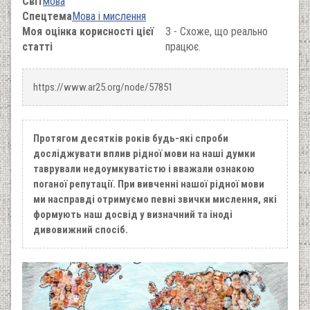
Світ
мова
Спецтема
Мова і мислення
Моя оцінка корисності цієї
3 - Схоже, що реально
статті
працює.
https://www.ar25.org/node/57851
Протягом десятків років будь-які спроби
досліджувати вплив рідної мови на наші думки
таврували недоумкуватістю і вважали ознакою
поганої репутації. При вивченні нашої рідної мови
ми насправді отримуємо певні звички мислення, які
формують наш досвід у визначний та іноді
дивовижний спосіб.