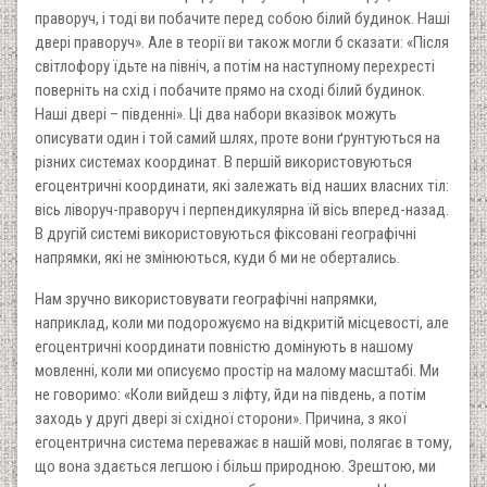
праворуч, і тоді ви побачите перед собою білий будинок. Наші
двері праворуч». Але в теорії ви також могли б сказати: «Після
світлофору їдьте на північ, а потім на наступному перехресті
поверніть на схід і побачите прямо на сході білий будинок.
Наші двері – південні». Ці два набори вказівок можуть
описувати один і той самий шлях, проте вони ґрунтуються на
різних системах координат. В першій використовуються
егоцентричні координати, які залежать від наших власних тіл:
вісь ліворуч-праворуч і перпендикулярна їй вісь вперед-назад.
В другій системі використовуються фіксовані географічні
напрямки, які не змінюються, куди б ми не обертались.
Нам зручно використовувати географічні напрямки,
наприклад, коли ми подорожуємо на відкритій місцевості, але
егоцентричні координати повністю домінують в нашому
мовленні, коли ми описуємо простір на малому масштабі. Ми
не говоримо: «Коли вийдеш з ліфту, йди на південь, а потім
заходь у другі двері зі східної сторони». Причина, з якої
егоцентрична система переважає в нашій мові, полягає в тому,
що вона здається легшою і більш природною. Зрештою, ми