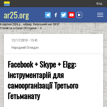
Меню
Вхід
ar25.org
обліков
запису
6 серпня 2026 р., четвер, Київський час 18:57
користу
Статей за останні 24 години — 3
12/17/2010 - 15:41
Народний Оглядач
Facebook + Skype + Elgg:
інструментарій для
самоорганізації Третього
Гетьманату