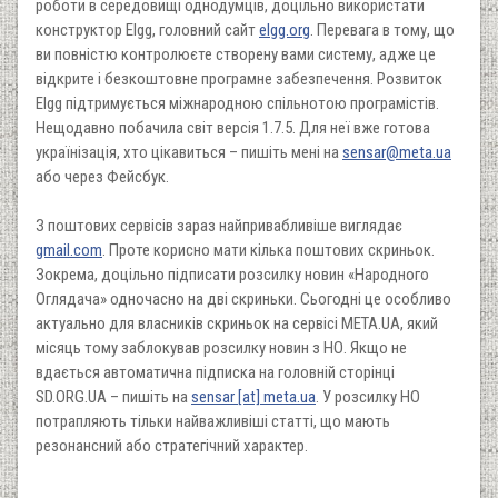
роботи в середовищі однодумців, доцільно використати
конструктор Elgg, головний сайт
elgg.org
. Перевага в тому, що
ви повністю контролюєте створену вами систему, адже це
відкрите і безкоштовне програмне забезпечення. Розвиток
Elgg підтримується міжнародною спільнотою програмістів.
Нещодавно побачила світ версія 1.7.5. Для неї вже готова
українізація, хто цікавиться – пишіть мені на
sensar@meta.ua
або через Фейсбук.
З поштових сервісів зараз найпривабливіше виглядає
gmail.com
. Проте корисно мати кілька поштових скриньок.
Зокрема, доцільно підписати розсилку новин «Народного
Оглядача» одночасно на дві скриньки. Сьогодні це особливо
актуально для власників скриньок на сервісі META.UA, який
місяць тому заблокував розсилку новин з НО. Якщо не
вдається автоматична підписка на головній сторінці
SD.ORG.UA – пишіть на
sensar [at] meta.ua
. У розсилку НО
потрапляють тільки найважливіші статті, що мають
резонансний або стратегічний характер.