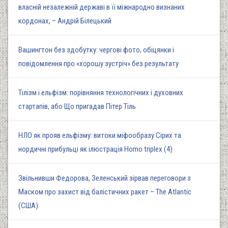
власній незалежній державі в її міжнародно визнаних
кордонах, – Андрій Білецький
Вашингтон без здобутку: чергові фото, обіцянки і
повідомлення про «хорошу зустріч» без результату
Тілізм і ельфізм: порівняння технологічних і духовних
стартапів, або Що пригадав Пітер Тіль
НЛО як прояв ельфізму: витоки міфообразу Сірих та
нордичні прибульці як ілюстрація Homo triplex (4)
Звільнивши Федорова, Зеленський зірвав переговори з
Маском про захист від балістичних ракет – The Atlantic
(США)