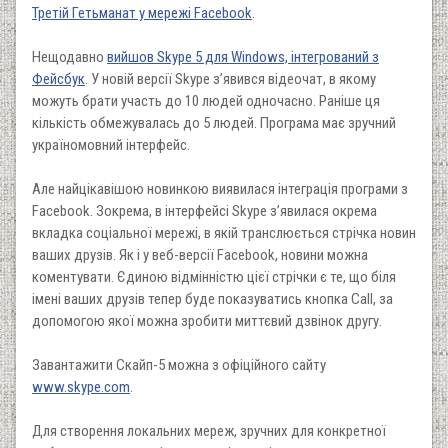
Третій Гетьманат у мережі Facebook
.
Нещодавно
вийшов Skype 5 для Windows, інтегрований з
Фейсбук
. У новій версії Skype з’явився відеочат, в якому
можуть брати участь до 10 людей одночасно. Раніше ця
кількість обмежувалась до 5 людей. Програма має зручний
україномовний інтерфейс.
Але найцікавішою новинкою виявилася інтеграція програми з
Facebook. Зокрема, в інтерфейсі Skype з’явилася окрема
вкладка соціальної мережі, в якій транслюється стрічка новин
ваших друзів. Як і у веб-версії Facebook, новини можна
коментувати. Єдиною відмінністю цієї стрічки є те, що біля
імені ваших друзів тепер буде показуватись кнопка Call, за
допомогою якої можна зробити миттєвий дзвінок другу.
Завантажити Скайп-5 можна з офіційного сайту
www.skype.com
.
Для створення локальних мереж, зручних для конкретної