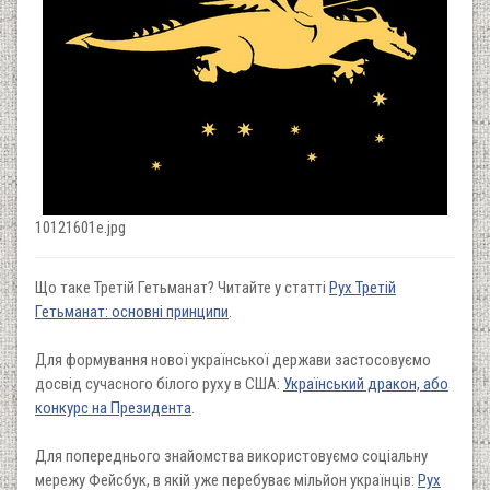
10121601e.jpg
Що таке Третій Гетьманат? Читайте у статті
Рух Третій
Гетьманат: основні принципи
.
Для формування нової української держави застосовуємо
досвід сучасного білого руху в США:
Український дракон, або
конкурс на Президента
.
Для попереднього знайомства використовуємо соціальну
мережу Фейсбук, в якій уже перебуває мільйон українців:
Рух