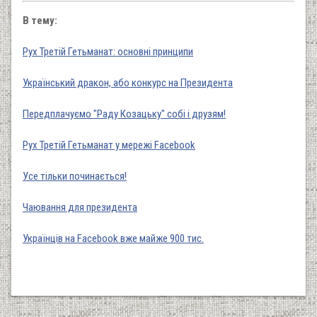
В тему:
Рух Третій Гетьманат: основні принципи
Український дракон, або конкурс на Президента
Передплачуємо "Раду Козацьку" собі і друзям!
Рух Третій Гетьманат у мережі Facebook
Усе тільки починається!
Чаювання для президента
Українців на Facebook вже майже 900 тис.