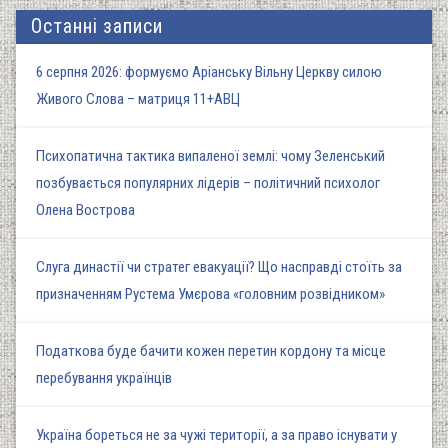
Останні записи
6 серпня 2026: формуємо Аріанську Вільну Церкву силою
Живого Слова – матриця 11+АВЦ
Психопатична тактика випаленої землі: чому Зеленський
позбувається популярних лідерів – політичний психолог
Олена Вострова
Слуга династії чи стратег евакуації? Що насправді стоїть за
призначенням Рустема Умєрова «головним розвідником»
Податкова буде бачити кожен перетин кордону та місце
перебування українців
Україна бореться не за чужі території, а за право існувати у