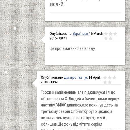
ЛЮДЕЙ.
Опубліковано
Українець
16 March,
2015 - 08:41
Це про змагання за владу.
Опубліковано
Дмитро Ткачук
14 April,
2015 - 13:43
Трохи з запізненням,але підключуся і я до
обговорення.Х-Людей я бачив тільки першу
частину."4400"дивився,але покинув десь на
третьому сезоні.Спочатку було цікаво,а
потім якось нудно і затягнуто,то я й
облишив.Ще хочу відмітити серіал