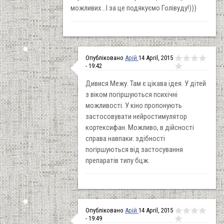
можливих...І за це подякуємо Голівуду!)))
Опубліковано
Арій
14 April, 2015
- 19:42
Дивися Межу. Там є цікава ідея. У дітей
з віком погіршуються психічні
можливості. У кіно пропонують
застосовувати нейростимулятор
кортексифан. Можливо, в дійсності
справа навпаки: здібності
погіршуються від застосування
препаратів типу бцж.
Опубліковано
Арій
14 April, 2015
- 19:49