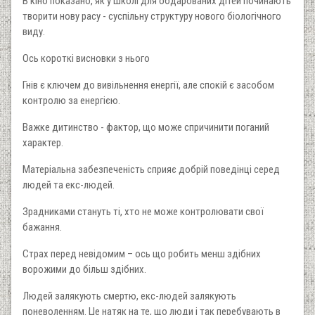
В кіно показано, як у школі для обдарованих дітей починають
творити нову расу - суспільну структуру нового біологічного
виду.
Ось короткі висновки з нього
Гнів є ключем до вивільнення енергії, але спокій є засобом
контролю за енергією.
Важке дитинство - фактор, що може спричинити поганий
характер.
Матеріальна забезпеченість сприяє добрій поведінці серед
людей та екс-людей.
Зрадниками стануть ті, хто не може контролювати свої
бажання.
Страх перед невідомим – ось що робить менш здібних
ворожими до більш здібних.
Людей залякують смертю, екс-людей залякують
поневоленням. Це натяк на те, що люди і так перебувають в