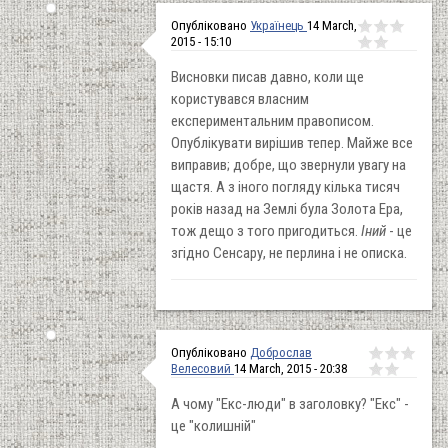
Опубліковано
Українець
14 March,
2015 - 15:10
Висновки писав давно, коли ще
користувався власним
експериментальним правописом.
Опублікувати вирішив тепер. Майже все
виправив; добре, що звернули увагу на
щастя. А з іного погляду кілька тисяч
років назад на Землі була Золота Ера,
тож дещо з того пригодиться.
Іний
- це
згідно Сенсару, не перлина і не описка.
Опубліковано
Доброслав
Велесовий
14 March, 2015 - 20:38
А чому "Екс-люди" в заголовку? "Екс" -
це "колишній"