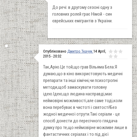
До речі: в другому сезоні одну з
головних ролей грає Німой - син
єврейських емігрантів з України.
Опубліковано
Дмитро Ткачук
14 April,
2015 - 20:32
Так,Арію.Це той,що грав Вільяма Бела.Я
думаю,що в кіно використовують медичні
препарати та інші хімічні,чи психотропні
методи,щоб замаскувати головну
ідею.Ідею,що людина насправді,має
неймовірні можливості,але саме тоді,коли
вона перебуває в чистоті і святості!Без
жодної медичної отрути.Такі серіали - це
спосіб донести до пересічного глядача
думку про те,що неймовірне можливе лише в
фантастичних серіалах і то під дієї