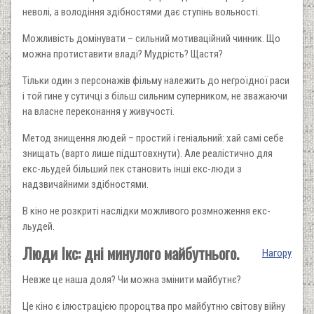
неволі, а володіння здібностями дає ступінь вольності.
Можливість домінувати – сильний мотиваційний чинник. Що
можна протиставити владі? Мудрість? Щастя?
Тільки один з персонажів фільму належить до негроїдної раси
і той гине у сутичці з більш сильним суперником, не зважаючи
на власне переконання у живучості.
Метод знищення людей – простий і геніальний: хай самі себе
знищать (варто лише підштовхнути). Але реалістично для
екс-льудей більший пек становить інші екс-люди з
надзвичайними здібностями.
В кіно не розкриті наслідки можливого розмноження екс-
льудей.
Люди Ікс: дні минулого майбутнього.
Нагору
Невже це наша доля? Чи можна змінити майбутнє?
Це кіно є ілюстрацією пророцтва про майбутню світову війну