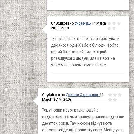
Опубліковано
Українець
14 March,
2015 - 21:03
Тут гра слів: Х-men можна трактувати
двояко: люди-Х або eX-люди, тобто
новий біологічний вид, котрий
розвинувся з людей, але це вже не
зовсім не зовсім гомо сапієнс.
Опубліковано
Дзвінка Сопілкарка
14
March, 2015 - 20:03
Тему появи нової раси людей з
надможливостями Голівуд розвивав добрий
десяток років. Там нюхом відчувають
основні тенденції розвитку світу. Мені дуже