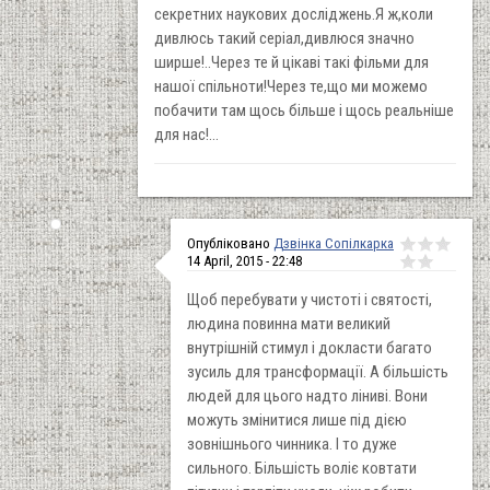
секретних наукових досліджень.Я ж,коли
дивлюсь такий серіал,дивлюся значно
ширше!..Через те й цікаві такі фільми для
нашої спільноти!Через те,що ми можемо
побачити там щось більше і щось реальніше
для нас!...
Опубліковано
Дзвінка Сопілкарка
14 April, 2015 - 22:48
Щоб перебувати у чистоті і святості,
людина повинна мати великий
внутрішній стимул і докласти багато
зусиль для трансформації. А більшість
людей для цього надто ліниві. Вони
можуть змінитися лише під дією
зовнішнього чинника. І то дуже
сильного. Більшість воліє ковтати