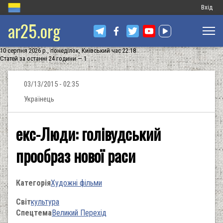
Меню
Вхід
ar25.org
обліков
запису
10 серпня 2026 р., понеділок, Київський час 22:18
користу
Статей за останні 24 години — 1
03/13/2015 - 02:35
Українець
екс-Люди: голівудський
прообраз нової раси
Категорія
Художні фільми
Світ
культура
Спецтема
Великий Перехід