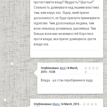
протиставити владі? Мудрість? Щастьа?".
Схильність домінувати над іншими властива
тим, ким керує зло. Лідер, який прагне
досконалості, не буде прагнути принижувати
підлеглих. Чим досконаліша людина, тим
вона сильніша, розумніша, щасливіша. Тим
більше вона має можливостей боротися
проти влади, яка прагне домінувати, проти
влади зла.
Опубліковано
Арій
14 March,
2015 - 15:05
Влада - це стан перебування в ладу.
Опубліковано
Миро
14 March, 2015 -