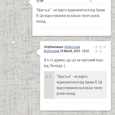
12:39
"Щастьа" - не варто відмовлятися від букви
Я. Це відкочування на кілька тисяч років
назад.
Опубліковано
Доброслав
Велесовий
14 March, 2015 - 13:31
А я то думаю, що це за черговий перл
від Леоніда :)
"Щастьа" - не варто
відмовлятися від букви Я. Це
відкочування на кілька тисяч
років назад.