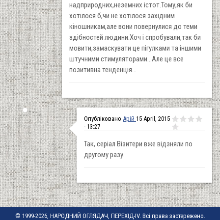
надприродних,неземних істот.Тому,як би
хотілося б,чи не хотілося західним
кіношникам,але вони повернулися до теми
здібностей людини.Хоч і спробували,так би
мовити,замаскувати це пігулками та іншими
штучними стимуляторами...Але це все
позитивна тенденція...
Опубліковано
Арій
15 April, 2015
- 13:27
Так, серіал Візитери вже відзняли по
другому разу.
© 1999-2026, НАРОДНИЙ ОГЛЯДАЧ, ПЕРЕХІД-IV. Всі права застережено.