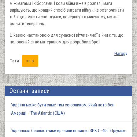
між магами і кіборгами. І коли війна вже в розпалі, маги
вирішують, що кращий спосіб виграти війну - не розпочинати
її. Якщо змінити свої думки, почерпнуті в минулому, можна
змінити теперішнє.
Цікавою настановою для сучасної вітчизняної війни є те, що
полонений стає матеріалом для розробки зброї.
Нагору
Теги
кіно
Останні записи
Україна може бути саме тим союзником, який потрібен
Америці – The Atlantic (США)
Українські безпілотники вразили позицію ЗРК С-400 «Тріумф»