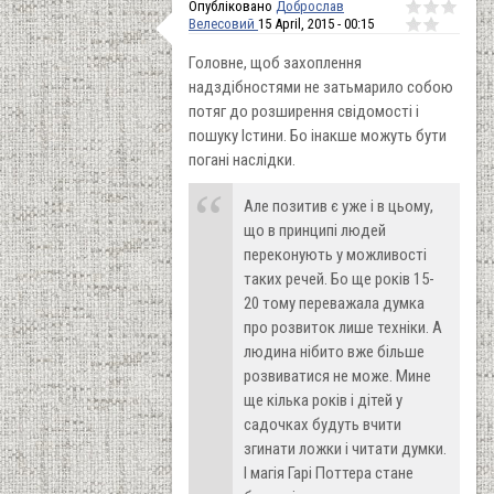
Опубліковано
Доброслав
Велесовий
15 April, 2015 - 00:15
Головне, щоб захоплення
надздібностями не затьмарило собою
потяг до розширення свідомості і
пошуку Істини. Бо інакше можуть бути
погані наслідки.
Але позитив є уже і в цьому,
що в принципі людей
переконують у можливості
таких речей. Бо ще років 15-
20 тому переважала думка
про розвиток лише техніки. А
людина нібито вже більше
розвиватися не може. Мине
ще кілька років і дітей у
садочках будуть вчити
згинати ложки і читати думки.
І магія Гарі Поттера стане