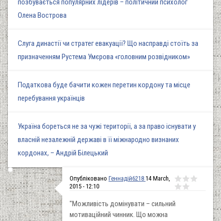
позбувається популярних лідерів – політичний психолог
Олена Вострова
Слуга династії чи стратег евакуації? Що насправді стоїть за
призначенням Рустема Умєрова «головним розвідником»
Податкова буде бачити кожен перетин кордону та місце
перебування українців
Україна бореться не за чужі території, а за право існувати у
власній незалежній державі в її міжнародно визнаних
кордонах, – Андрій Білецький
Опубліковано
Геннадій6218
14 March,
2015 - 12:10
"Можливість домінувати – сильний
мотиваційний чинник. Що можна