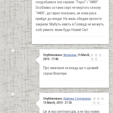
сподобалися їхні серіали: "Герої" і "4400".
Особливо останні серії четвертого сезону
"4400", де гарно показано, як нова раса
прийде до влади. На жаль обидва проекти
закрили. Мабуть навіть в Голівуді не можуть
собі уявити. яким буде Новий Світ.
Опубліковано
Українець
15 March,
2015 - 17:46
Про змагання за владу ще є цікавий
серіал Візитери.
Опубліковано
Дзвінка Сопілкарка
15 March, 2015 - 21:55
Це ж про рептилоїдів, а не про нових