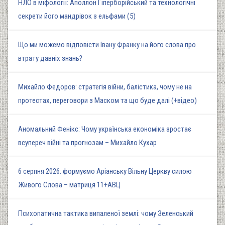
НЛО в міфології: Аполлон Гіперборійський та технологічні
секрети його мандрівок з ельфами (5)
Що ми можемо відповісти Івану Франку на його слова про
втрату давніх знань?
Михайло Федоров: стратегія війни, балістика, чому не на
протестах, переговори з Маском та що буде далі (+відео)
Аномальний Фенікс: Чому українська економіка зростає
всупереч війні та прогнозам – Михайло Кухар
6 серпня 2026: формуємо Аріанську Вільну Церкву силою
Живого Слова – матриця 11+АВЦ
Психопатична тактика випаленої землі: чому Зеленський