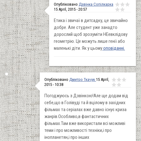
Опубліковано
Дзвінка Сопілкарка
15 April, 2015 - 20:57
Етика і звичаї в дитсадку, це звичайно
добре. Але студент уже занадто
дорослий щоб зрозуміти НЕевклідову
геометрію. Це можуть лише генії або
маленькі діти. Як у цьому
оповіданні.
Опубліковано
Дмитро Ткачук
15 April,
2015 - 10:38
Погоджуюсь з Дзвінкою!Але ще додам від
себе,що в Голівуді та й вцілому в західних
фільмах та серіалах вже давно існує криза
жанрів.Особливо,в фантастичних
фільмах.Там вже використали всі можливі
теми і про можливості техніки,і про
інопланетян,і про інших