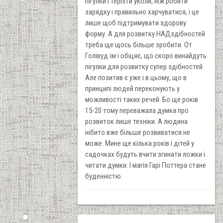
пігулки і терпіти уколи, ніж робити
зарядку і правильно харчуватися, і це
лише щоб підтримувати здорову
форму. А для розвитку НАДздібностей
треба ще щось більше зробити. От
Голівуд їм і обіцяє, що скоро винайдуть
пігулки для розвитку супер здібностей.
Але позитив є уже і в цьому, що в
принципі людей переконують у
можливості таких речей. Бо ще років
15-20 тому переважала думка про
розвиток лише техніки. А людина
нібито вже більше розвиватися не
може. Мине ще кілька років і дітей у
садочках будуть вчити згинати ложки і
читати думки. І магія Гарі Поттера стане
буденністю.