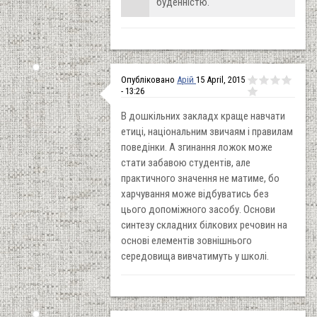
буденністю.
Опубліковано
Арій
15 April, 2015
- 13:26
В дошкільних закладх краще навчати
етиці, національним звичаям і правилам
поведінки. А згинання ложок може
стати забавою студентів, але
практичного значення не матиме, бо
харчування може відбуватись без
цього допоміжного засобу. Основи
синтезу складних білкових речовин на
основі елементів зовнішнього
середовища вивчатимуть у школі.