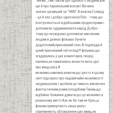
"Межа",там також про здібності людини,але
ще й про паралельний всесвіт.Він мені
значно цікавіший за "4400".А взагалі,Голівуд
- це й зло і добро одночасно!Зло - тому що
контролюється юдейськими продюсерами і
допомагає одурманювати народ.Добро -
тому що несвідомо допомагає мислячим
людям в деяких фільмах бачити
додатковий,прихований сенс.А подекуди й
цілий прихований світогляд!У фільмах,що
згадувались у цих коментарях,творці
напевно,не намагались вкласти якісь ідеї
про вищу расу.А
можливо,навпаки,знаючи,що дехто в цьому
світі підозрює про надзвичайні можливості
людини,взяли і зробили це чимось виключно
фантастичним,коміксоподібним.Таким,що
відбиває бажання думати,що це можливо в
реальному житті.Але як би там не було,ці
фільми привертають нашу увагу і
спричиняють обговорення цих явищ,як