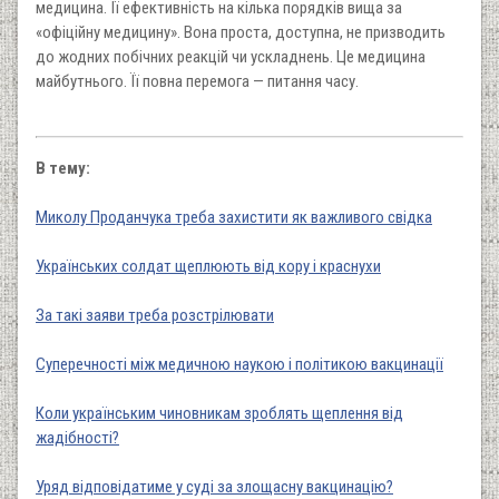
медицина. Її ефективність на кілька порядків вища за
«офіційну медицину». Вона проста, доступна, не призводить
до жодних побічних реакцій чи ускладнень. Це медицина
майбутнього. Її повна перемога — питання часу.
В тему:
Миколу Проданчука треба захистити як важливого свідка
Українських солдат щеплюють від кору і краснухи
За такі заяви треба розстрілювати
Суперечності між медичною наукою і політикою вакцинації
Коли українським чиновникам зроблять щеплення від
жадібності?
Уряд відповідатиме у суді за злощасну вакцинацію?