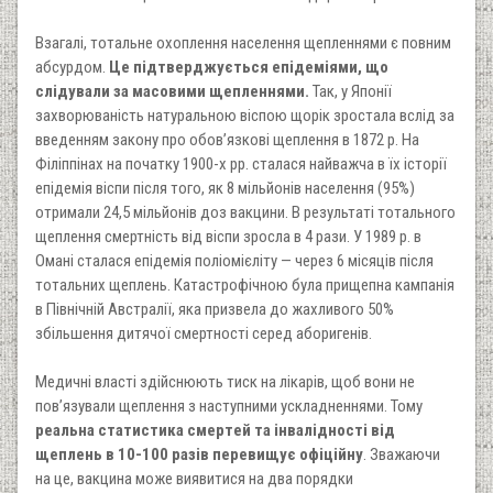
Взагалі, тотальне охоплення населення щепленнями є повним
абсурдом.
Це підтверджується епідеміями, що
слідували за масовими щепленнями.
Так, у Японії
захворюваність натуральною віспою щорік зростала вслід за
введенням закону про обов’язкові щеплення в 1872 р. На
Філіппінах на початку 1900-х рр. сталася найважча в їх історії
епідемія віспи після того, як 8 мільйонів населення (95%)
отримали 24,5 мільйонів доз вакцини. В результаті тотального
щеплення смертність від віспи зросла в 4 рази. У 1989 р. в
Омані сталася епідемія поліомієліту — через 6 місяців після
тотальних щеплень. Катастрофічною була прищепна кампанія
в Північній Австралії, яка призвела до жахливого 50%
збільшення дитячої смертності серед аборигенів.
Медичні власті здійснюють тиск на лікарів, щоб вони не
пов’язували щеплення з наступними ускладненнями. Тому
реальна статистика смертей та інвалідності від
щеплень в 10-100 разів перевищує офіційну
. Зважаючи
на це, вакцина може виявитися на два порядки