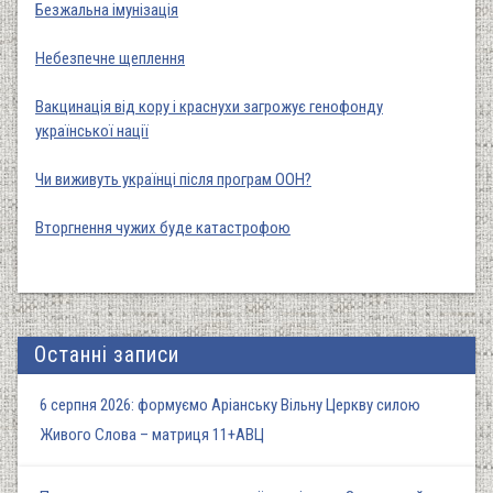
Безжальна імунізація
Небезпечне щеплення
Вакцинація від кору і краснухи загрожує генофонду
української нації
Чи виживуть українці після програм ООН?
Вторгнення чужих буде катастрофою
Останні записи
6 серпня 2026: формуємо Аріанську Вільну Церкву силою
Живого Слова – матриця 11+АВЦ