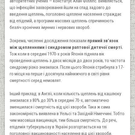
авторитетних учених — констатує Алан Філліпс. Виявляється,
що інфекційні захворювання йшли на спад задовго до
введення щеплень, поголовно щеплене населення страждає
від епідемій, а програми масових щеплень спричинюють
безліч хронічних імунних і нервових хвороб.
Зокрема, численні дослідження показали
прямий зв’язок
між щепленнями і синдромом раптової дитячої смерті.
Тож коли в середині 1970-х років Японія підняла вік
проведення щеплень з двох місяців до двох років, то частота
синдрому різко знизилася. Після цього Японія стрибнула з 17-
го місця на перше і досягнула найнижчого в світі рівня
смертності серед немовлят.
Інший приклад: в Англії, коли кількість щеплень від кашлюку
знизилася з 80% до 30% в середині 70-х, автоматично
зменшилася і смертність від цієї хвороби. Така ж сама
закономірність виявлена в Уельсі та Західній Німеччині. Тобто
чим масовіша вакцинація, тим більша смертність. До речі,
епідемія туберкульозу в Україні розгортається на тлі
поголовної вакцинованості населення від цієї хвороби.