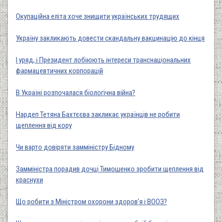
Окупаційна еліта хоче знищити українських трудящих
Україну закликають довести скандальну вакцинацію до кінця
І уряд, і Президент лобіюють інтереси транснаціональних
фармацевтичних корпорацій
В Україні розпочалася біологічна війна?
Нардеп Тетяна Бахтєєва закликає українців не робити
щеплення від кору
Чи варто довіряти замміністру Бідному
Замміністра порадив дочці Тимошенко зробити щеплення від
краснухи
Що робити з Міністром охорони здоров’я і ВООЗ?