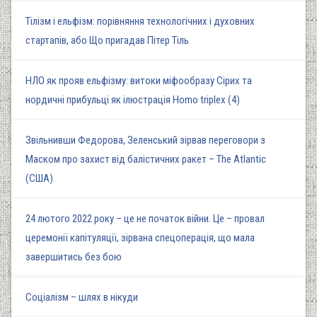
Тілізм і ельфізм: порівняння технологічних і духовних
стартапів, або Що пригадав Пітер Тіль
НЛО як прояв ельфізму: витоки міфообразу Сірих та
нордичні прибульці як ілюстрація Homo triplex (4)
Звільнивши Федорова, Зеленський зірвав переговори з
Маском про захист від балістичних ракет – The Atlantic
(США)
24 лютого 2022 року – це не початок війни. Це – провал
церемонії капітуляції, зірвана спецоперація, що мала
завершитись без бою
Соціалізм – шлях в нікуди