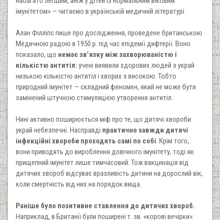
набагато легшим, аніж у дітей із нормальним віковим
імунітетом» — читаємо в українській медичній літературі.
Алан Філліпс пише про дослідження, проведене британською
Медичною радою в 1950 р. під час епідемії дифтерії. Воно
показало, що
немає зв’язку між захворюваністю і
кількістю антитіл:
учені виявили здорових людей з украй
низькою кількістю антитіл і хворих з високою. Тобто
природний імунітет — складний феномен, який не може бути
замінений штучною стимуляцією утворення антитіл.
Нині активно поширюється міф про те, що дитячі хвороби
украй небезпечні. Насправді
практично завжди дитячі
інфекційні хвороби проходять самі по собі
. Крім того,
вони приводять до вироблення довічного імунітету, тоді як
прищепний імунітет лише тимчасовий. Тож вакцинація від
дитячих хвороб відсуває вразливість дитини на дорослий вік,
коли смертність від них на порядок вища.
Раніше було позитивне ставлення до дитячих хвороб.
Наприклад, в Британії були поширені т. зв. «корові вечірки»: