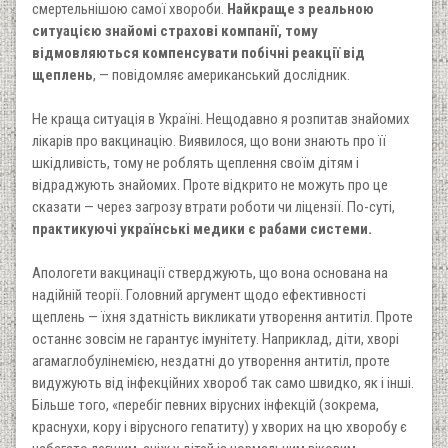
смертельнішою самої хвороби.
Найкраще з реальною
ситуацією знайомі страхові компанії, тому
відмовляються компенсувати побічні реакції від
щеплень
, — повідомляє американський дослідник.
Не краща ситуація в Україні. Нещодавно я розпитав знайомих
лікарів про вакцинацію. Виявилося, що вони знають про її
шкідливість, тому не роблять щеплення своїм дітям і
відраджують знайомих. Проте відкрито не можуть про це
сказати — через загрозу втрати роботи чи ліцензії. По-суті,
практикуючі українські медики є рабами системи.
Апологети вакцинації стверджують, що вона основана на
надійній теорії. Головний аргумент щодо ефективності
щеплень — їхня здатність викликати утворення антитіл. Проте
останнє зовсім не гарантує імунітету. Наприклад, діти, хворі
агамаглобулінемією, нездатні до утворення антитіл, проте
видужують від інфекційних хвороб так само швидко, як і інші.
Більше того, «перебіг певних вірусних інфекцій (зокрема,
краснухи, кору і вірусного гепатиту) у хворих на цю хворобу є