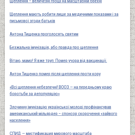
Щеплення – величезні гроші на масштабній брехні
Щеплення мають робити лише за медичними показами і за
письмової згоди батьків
Антона Тищенка проголосять святим
Безжальна імунізація, або правда про щеплення
Вітаю, мамо! Я вже труп. Помер учора від вакцинації.
Антон Тищенко помер після щеплення проти кору
«Всі щеплення небезпечні! ВООЗ — на передньому краю
боротьби за депопуляцію»
Злочинну імунізацію української молоді профінансував
американський мільярдер – спонсор скорочення «зайвого
населення»
СПИД — мистификация мирового масштаба