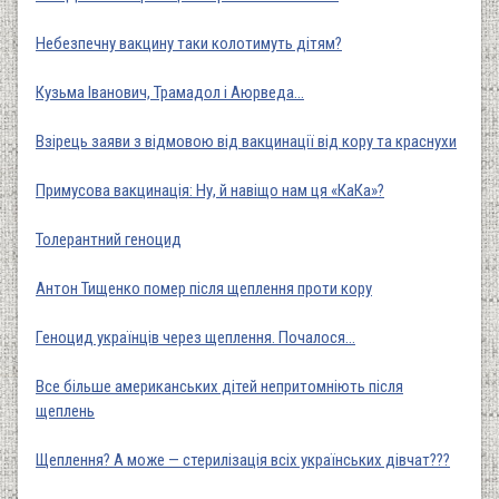
Небезпечну вакцину таки колотимуть дітям?
Кузьма Іванович, Трамадол і Аюрведа...
Взірець заяви з відмовою від вакцинації від кору та краснухи
Примусова вакцинація: Ну, й навіщо нам ця «КаКа»?
Толерантний геноцид
Антон Тищенко помер після щеплення проти кору
Геноцид українців через щеплення. Почалося…
Все більше американських дітей непритомніють після
щеплень
Щеплення? А може — стерилізація всіх українських дівчат???