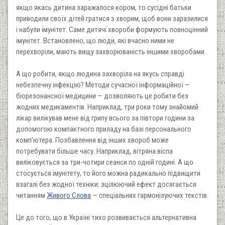
якщо якась дитина заражалося кором, то сусідні батьки
приводили своїх дітей гратися з хворим, щоб вони заразилися
і набули імунітет. Саме дитячі хвороби формують повноцінний
імунітет. Встановлено, що люди, які вчасно ними не
перехворіли, мають вищу захворюваність іншими хворобами.
А що робити, якщо людина захворіла на якусь справді
небезпечну інфекцію? Методи сучасної інформаційної —
біорезонансної медицини — дозволяють це робити без
жодних медикаментів. Наприклад, три роки тому знайомий
лікар вилікував мене від грипу всього за півтори години за
допомогою компактного приладу на базі персонального
комп’ютера. Позбавлення від інших хвороб може
потребувати більше часу. Наприклад, вітряна віспа
виліковується за три-чотири сеанси по одній годині. А що
стосується імунітету, то його можна радикально підвищити
взагалі без жодної техніки: зцілюючий ефект досягається
читанням
Живого Слова
— спеціальних гармонізуючих текстів.
Це до того, що в Україні тихо розвивається альтернативна