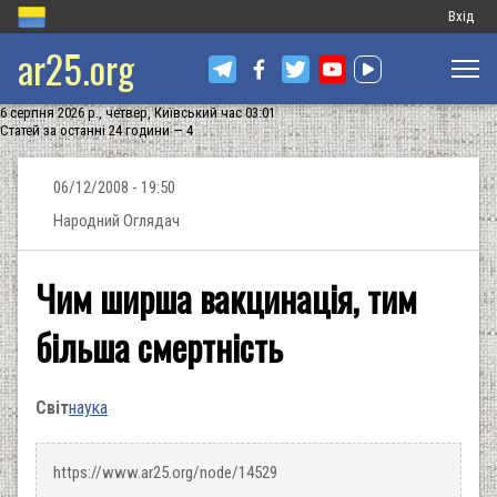
Меню
Вхід
ar25.org
обліков
запису
6 серпня 2026 р., четвер, Київський час 03:01
користу
Статей за останні 24 години — 4
06/12/2008 - 19:50
Народний Оглядач
Чим ширша вакцинація, тим
більша смертність
Світ
наука
https://www.ar25.org/node/14529