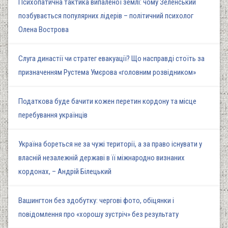
Психопатична тактика випаленої землі: чому Зеленський
позбувається популярних лідерів – політичний психолог
Олена Вострова
Слуга династії чи стратег евакуації? Що насправді стоїть за
призначенням Рустема Умєрова «головним розвідником»
Податкова буде бачити кожен перетин кордону та місце
перебування українців
Україна бореться не за чужі території, а за право існувати у
власній незалежній державі в її міжнародно визнаних
кордонах, – Андрій Білецький
Вашингтон без здобутку: чергові фото, обіцянки і
повідомлення про «хорошу зустріч» без результату