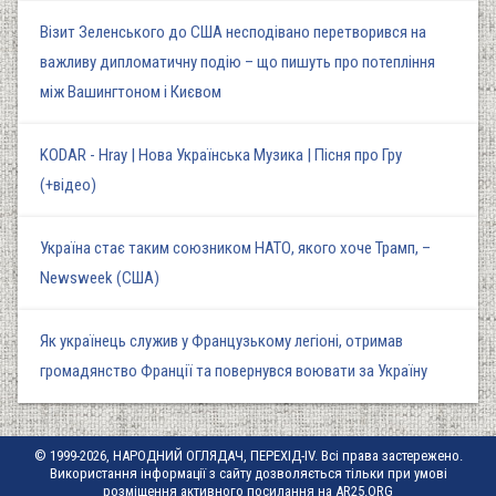
Візит Зеленського до США несподівано перетворився на
важливу дипломатичну подію – що пишуть про потепління
між Вашингтоном і Києвом
KODAR - Hray | Нова Українська Музика | Пісня про Гру
(+відео)
Україна стає таким союзником НАТО, якого хоче Трамп, –
Newsweek (США)
Як українець служив у Французькому легіоні, отримав
громадянство Франції та повернувся воювати за Україну
© 1999-2026, НАРОДНИЙ ОГЛЯДАЧ, ПЕРЕХІД-IV. Всі права застережено.
Використання інформації з сайту дозволяється тільки при умові
розміщення активного посилання на AR25.ORG