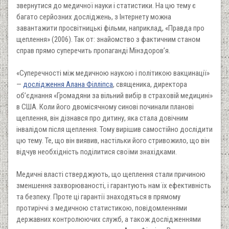
звернутися до медичної науки і статистики. На цю тему є
багато серйозних досліджень, з Інтернету можна
завантажити просвітницькі фільми, наприклад, «Правда про
щеплення» (2006). Так от: знайомство з фактичним станом
справ прямо суперечить пропаганді Мінздоров’я.
«Суперечності між медичною наукою і політикою вакцинації»
—
дослідження Алана Філліпса
, священика, директора
об’єднання «Громадяни за вільний вибір в страховій медицині»
в США. Коли його двомісячному синові починали планові
щеплення, він дізнався про дитину, яка стала довічним
інвалідом після щеплення. Тому вирішив самостійно дослідити
цю тему. Те, що він виявив, настільки його стривожило, що він
відчув необхідність поділитися своїми знахідками.
Медичні власті стверджують, що щеплення стали причиною
зменшення захворюваності, і гарантують нам їх ефективність
та безпеку. Проте ці гарантії знаходяться в прямому
протиріччі з медичною статистикою, повідомленнями
державних контролюючих служб, а також дослідженнями