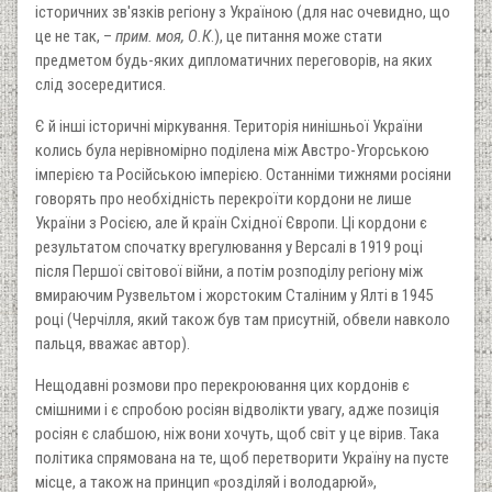
історичних зв'язків регіону з Україною (для нас очевидно, що
це не так, –
прим. моя, О.К
.), це питання може стати
предметом будь-яких дипломатичних переговорів, на яких
слід зосередитися.
Є й інші історичні міркування. Територія нинішньої України
колись була нерівномірно поділена між Австро-Угорською
імперією та Російською імперією. Останніми тижнями росіяни
говорять про необхідність перекроїти кордони не лише
України з Росією, але й країн Східної Європи. Ці кордони є
результатом спочатку врегулювання у Версалі в 1919 році
після Першої світової війни, а потім розподілу регіону між
вмираючим Рузвельтом і жорстоким Сталіним у Ялті в 1945
році (Черчілля, який також був там присутній, обвели навколо
пальця, вважає автор).
Нещодавні розмови про перекроювання цих кордонів є
смішними і є спробою росіян відволікти увагу, адже позиція
росіян є слабшою, ніж вони хочуть, щоб світ у це вірив. Така
політика спрямована на те, щоб перетворити Україну на пусте
місце, а також на принцип «розділяй і володарюй»,