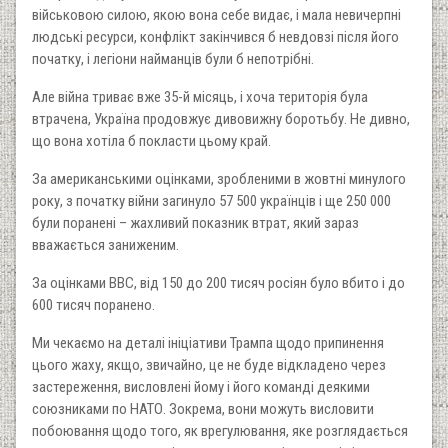
військовою силою, якою вона себе видає, і мала невичерпні
людські ресурси, конфлікт закінчився б невдовзі після його
початку, і легіони найманців були б непотрібні.
Але війна триває вже 35-й місяць, і хоча територія була
втрачена, Україна продовжує дивовижну боротьбу. Не дивно,
що вона хотіла б покласти цьому край.
За американськими оцінками, зробленими в жовтні минулого
року, з початку війни загинуло 57 500 українців і ще 250 000
були поранені – жахливий показник втрат, який зараз
вважається заниженим.
За оцінками BBC, від 150 до 200 тисяч росіян було вбито і до
600 тисяч поранено.
Ми чекаємо на деталі ініціативи Трампа щодо припинення
цього жаху, якщо, звичайно, це не буде відкладено через
застереження, висловлені йому і його команді деякими
союзниками по НАТО. Зокрема, вони можуть висловити
побоювання щодо того, як врегулювання, яке розглядається