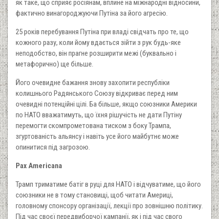
як таке, що сприяє росіянам, вплине на міжнародні відносини,
фактично винагороджуючи Путіна за його агресію.
25 років перебування Путіна при владі свідчать про те, що
кожного разу, коли йому вдається зійти з рук будь-яке
неподобство, він прагне розширити межі (буквально і
метафорично) ще більше.
Його очевидне бажання знову захопити республіки
колишнього Радянського Союзу відкриває перед ним
очевидні потенційні цілі. Ба більше, якщо союзники Америки
по НАТО вважатимуть, що їхня рішучість не дати Путіну
перемогти скомпрометована тиском з боку Трампа,
згуртованість альянсу і навіть усе його майбутнє може
опинитися під загрозою.
Pax Americana
Трамп триматиме батіг в руці для НАТО і відчуватиме, що його
союзники не в тому становищі, щоб читати Америці,
головному спонсору організації, лекції про зовнішню політику.
Під час своєї передвиборчої кампанії, як і під час свого