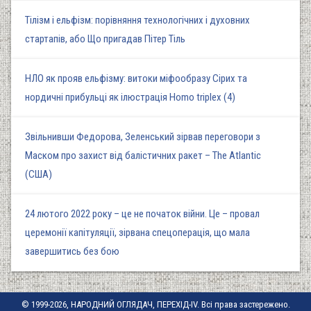
Тілізм і ельфізм: порівняння технологічних і духовних
стартапів, або Що пригадав Пітер Тіль
НЛО як прояв ельфізму: витоки міфообразу Сірих та
нордичні прибульці як ілюстрація Homo triplex (4)
Звільнивши Федорова, Зеленський зірвав переговори з
Маском про захист від балістичних ракет – The Atlantic
(США)
24 лютого 2022 року – це не початок війни. Це – провал
церемонії капітуляції, зірвана спецоперація, що мала
завершитись без бою
© 1999-2026, НАРОДНИЙ ОГЛЯДАЧ, ПЕРЕХІД-IV. Всі права застережено.