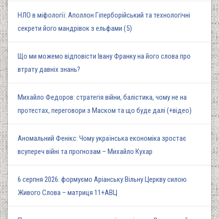
НЛО в міфології: Аполлон Гіперборійський та технологічні
секрети його мандрівок з ельфами (5)
Що ми можемо відповісти Івану Франку на його слова про
втрату давніх знань?
Михайло Федоров: стратегія війни, балістика, чому не на
протестах, переговори з Маском та що буде далі (+відео)
Аномальний Фенікс: Чому українська економіка зростає
всупереч війні та прогнозам – Михайло Кухар
6 серпня 2026: формуємо Аріанську Вільну Церкву силою
Живого Слова – матриця 11+АВЦ