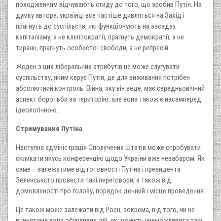
походженням відчувають огиду до того, що зробив Путін. На
думку автора, українці все частіше дивляться на Захід і
прагнуть до суспільств, які функціонують на засадах
капіталізму, а не клептократії, прагнуть демократії, а не
тиранії, прагнуть особистої свободи, а не репресій.
Жоден з цих ліберальних атрибутів не може слугувати
суспільству, яким керує Путін, де для виживання потрібен
абсолютний контроль. Війна, яку він веде, має середньовічний
аспект боротьби за територію, але вона також є насамперед
ідеологічною.
Стримування Путіна
Наступна адміністрація Сполучених Штатів може спробувати
скликати якусь конференцію щодо України вже незабаром. Як
саме – залежатиме від готовності Путіна і президента
Зеленського провести такі переговори, а також від
домовленості про голову, порядок денний і місце проведення.
Це також може залежати від Росії, зокрема, від того, чи не
вчинятиме вона обурливих дій, які можуть унеможливити такі