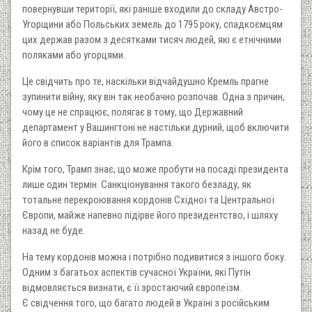
повернувши території, які раніше входили до складу Австро-
Угорщини або Польських земель до 1795 року, спадкоємцям
цих держав разом з десятками тисяч людей, які є етнічними
поляками або угорцями.
Це свідчить про те, наскільки відчайдушно Кремль прагне
зупинити війну, яку він так необачно розпочав. Одна з причин,
чому це не спрацює, полягає в тому, що Державний
департамент у Вашингтоні не настільки дурний, щоб включити
його в список варіантів для Трампа.
Крім того, Трамп знає, що може пробути на посаді президента
лише один термін. Санкціонування такого безладу, як
тотальне перекроювання кордонів Східної та Центральної
Європи, майже напевно підірве його президентство, і шляху
назад не буде.
На тему кордонів можна і потрібно подивитися з іншого боку.
Одним з багатьох аспектів сучасної України, які Путін
відмовляється визнати, є її зростаючий європеїзм.
Є свідчення того, що багато людей в Україні з російським