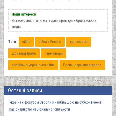
Наші інтереси
Читаємо аналітичні матеріали провідних британських
медіа.
Теги
війна
війна з Росією
дипломатія
Дональд Трамп
переговори
російсько-українська війна
Росія - держава-агресор
Останні записи
Україна є фокусом Європи з найбільшою на субконтиненті
пасіонарністю національної спільноти