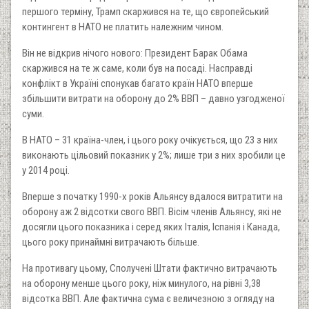
першого терміну, Трамп скаржився на те, що європейський
контингент в НАТО не платить належним чином.
Він не відкрив нічого нового: Президент Барак Обама
скаржився на те ж саме, коли був на посаді. Насправді
конфлікт в Україні спонукав багато країн НАТО вперше
збільшити витрати на оборону до 2% ВВП – давно узгодженої
суми.
В НАТО – 31 країна-член, і цього року очікується, що 23 з них
виконають цільовий показник у 2%; лише три з них зробили це
у 2014 році.
Вперше з початку 1990-х років Альянсу вдалося витратити на
оборону аж 2 відсотки свого ВВП. Вісім членів Альянсу, які не
досягли цього показника і серед яких Італія, Іспанія і Канада,
цього року принаймні витрачають більше.
На противагу цьому, Сполучені Штати фактично витрачають
на оборону менше цього року, ніж минулого, на рівні 3,38
відсотка ВВП. Але фактична сума є величезною з огляду на