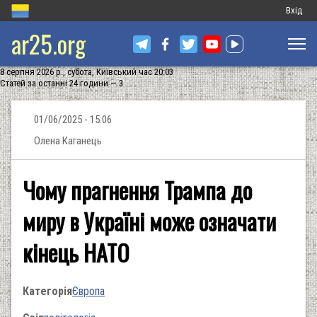
Меню
Вхід
ar25.org
обліков
запису
8 серпня 2026 р., субота, Київський час 20:03
користу
Статей за останні 24 години — 3
01/06/2025 - 15:06
Олена Каганець
Чому прагнення Трампа до
миру в Україні може означати
кінець НАТО
Категорія
Європа