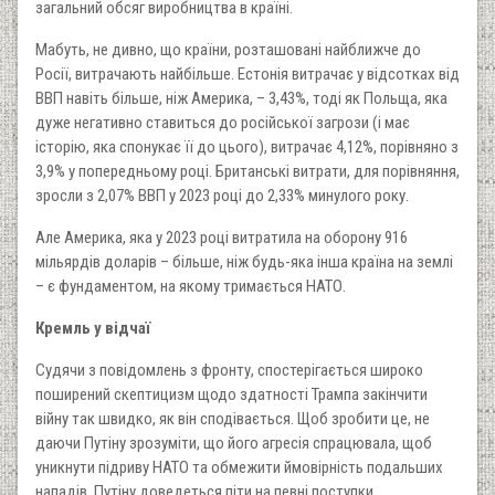
загальний обсяг виробництва в країні.
Мабуть, не дивно, що країни, розташовані найближче до
Росії, витрачають найбільше. Естонія витрачає у відсотках від
ВВП навіть більше, ніж Америка, – 3,43%, тоді як Польща, яка
дуже негативно ставиться до російської загрози (і має
історію, яка спонукає її до цього), витрачає 4,12%, порівняно з
3,9% у попередньому році. Британські витрати, для порівняння,
зросли з 2,07% ВВП у 2023 році до 2,33% минулого року.
Але Америка, яка у 2023 році витратила на оборону 916
мільярдів доларів – більше, ніж будь-яка інша країна на землі
– є фундаментом, на якому тримається НАТО.
Кремль у відчаї
Судячи з повідомлень з фронту, спостерігається широко
поширений скептицизм щодо здатності Трампа закінчити
війну так швидко, як він сподівається. Щоб зробити це, не
даючи Путіну зрозуміти, що його агресія спрацювала, щоб
уникнути підриву НАТО та обмежити ймовірність подальших
нападів, Путіну доведеться піти на певні поступки.