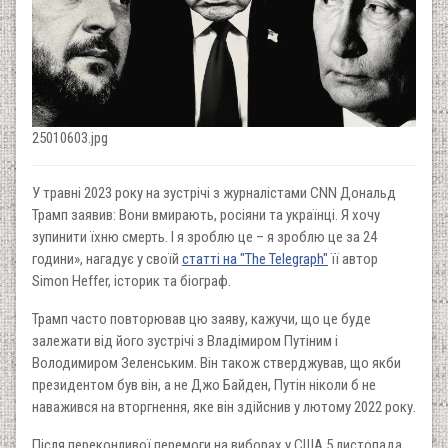
25010603.jpg
У травні 2023 року на зустрічі з журналістами CNN Дональд
Трамп заявив: Вони вмирають, росіяни та українці. Я хочу
зупинити їхню смерть. І я зроблю це – я зроблю це за 24
години», нагадує у своїй
статті на "The Telegraph"
її автор
Simon Heffer, історик та біограф.
Трамп часто повторював цю заяву, кажучи, що це буде
залежати від його зустрічі з Владімиром Путіним і
Володимиром Зеленським. Він також стверджував, що якби
президентом був він, а не Джо Байден, Путін ніколи б не
наважився на вторгнення, яке він здійснив у лютому 2022 року.
Після переконливої перемоги на виборах у США 5 листопада