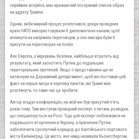
сприймає всерйоз, має вражаючий послужний список образ
на адресу Трампа.
Однак, якби мирний процес розпочався, уряди провідних
країн НАТО використовували б дипломатичні канали, щоб
вплинути на напрямок переговорів, а їхні емісари були б
присутні на переговорах на полях.
Але Європа, з міркувань безпеки, найбільше втратить від
результату, який заохотить Путіна до подальших
територіальних претензій. Якщо її представники ще не
натиснули на Державний департамент, щоб він поставив цей
факт на перше місце в переліку пунктів, які Трамп має
розглянути, то саме час це зробити.
Автор згадує конференцію, на якій він був присутній п'ять
років тому. Там виступав провідний експерт з питань розвідки,
що спеціалізується на Росії. Тоді цей експерт побоювався не
подальшого вторгнення в Україну, а прагнення Путіна
забезпечити сухопутний коридор до балтійського портового
міста Калінінград. Це місто, яке німці називали Кьонігсбергом,