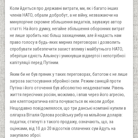
Коли йдеться про державні витрати, ми, як і багато інших
членів НАТО, обрали добробут, а не війну, незважаючи на
минулорічне скромне збільшення видатків, зауважує автор
статті. На його думку, негайне збільшення оборонних витрат
не лише зробить нас більш захищеними, але й надасть нам
право голосу в будь-яких мирних переговорах і дозволить
спробувати забезпечити захист впливу і майбутнього НАТО,
зберігши єдність Альянсу і уникнувши відвертої і непотрібної
капітуляції перед Путіним.
Яким би не був пряник у таких переговорах, батогом є не лише
загроза застосування збройної сили. Режим санкцій проти
Путіна і його оточення був абсолютно неадекватним. Рівень
життя пересічних росіян, можливо, і впав через його агресію,
але клептократична еліта почувається як ніколи добре.
Нещодавно повідомлялося, що три данські компанії купили в
олігарха Віталія Орлова російську рибу на мільйони доларів:
податки, стягнуті з такого продажу, означають, що, за
оцінками, від 10 до 20 відсотків сплачених сум йдуть на
закупівлю зброї.