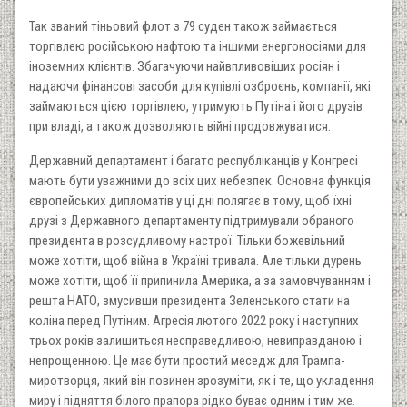
Так званий тіньовий флот з 79 суден також займається
торгівлею російською нафтою та іншими енергоносіями для
іноземних клієнтів. Збагачуючи найвпливовіших росіян і
надаючи фінансові засоби для купівлі озброєнь, компанії, які
займаються цією торгівлею, утримують Путіна і його друзів
при владі, а також дозволяють війні продовжуватися.
Державний департамент і багато республіканців у Конгресі
мають бути уважними до всіх цих небезпек. Основна функція
європейських дипломатів у ці дні полягає в тому, щоб їхні
друзі з Державного департаменту підтримували обраного
президента в розсудливому настрої. Тільки божевільний
може хотіти, щоб війна в Україні тривала. Але тільки дурень
може хотіти, щоб її припинила Америка, а за замовчуванням і
решта НАТО, змусивши президента Зеленського стати на
коліна перед Путіним. Агресія лютого 2022 року і наступних
трьох років залишиться несправедливою, невиправданою і
непрощенною. Це має бути простий меседж для Трампа-
миротворця, який він повинен зрозуміти, як і те, що укладення
миру і підняття білого прапора рідко буває одним і тим же.