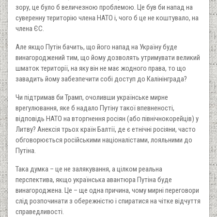
зору, це було б величезною проблемою. Це був би напад на
суверенну територію члена НАТО і, чого б це не коштувало, на
члена ЄС.
Але якщо Путін бачить, що його напад на Україну буде
винагороджений тим, що йому дозволять утримувати великий
шматок території, на яку він не має жодного права, то що
завадить йому забезпечити собі доступ до Калінінграда?
Чи підтримав би Трамп, очоливши українське мирне
врегулювання, яке б надало Путіну такої впевненості,
відповідь НАТО на вторгнення росіян (або північнокорейців) у
Литву? Анексія трьох країн Балтії, де є етнічні росіяни, часто
обговорюється російськими націоналістами, лояльними до
Путіна.
Така думка – це не залякування, а цілком реальна
перспектива, якщо українська авантюра Путіна буде
винагороджена. Це – ще одна причина, чому мирні переговори
слід розпочинати з обережністю і спиратися на чітке відчуття
справедливості.