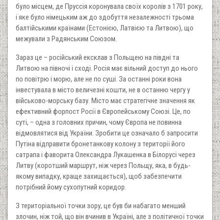
було місцем, де Пруссія коронувала своїх королів з 1701 року,
і яке було німецьким аж до здобуття незалежності трьома
балтійськими країнами (Естонією, Латвією та Литвою), що
межували з Радянським Союзом.
Зараз це – російський ексклав з Польщею на півдні та
Литвою на півночі і сході. Росія має вільний доступ до нього
по повітрю і морю, але не по суші. За останні роки вона
інвестувала в місто величезні кошти, не в останню чергу у
військово-морську базу. Місто має стратегічне значення як
ефективний форпост Росії в Європейському Союзі. Це, по
суті, – одна з головних причин, чому Європа не повинна
відмовлятися від України. Зробити це означало б запросити
Путіна відправити бронетанкову колону з території його
сатрапа і фаворита Олександра Лукашенка в Білорусі через
Литву (коротший маршрут, ніж через Польщу, яка, в будь-
якому випадку, краще захищається), щоб забезпечити
потрібний йому сухопутний коридор.
З територіальної точки зору, це був би набагато менший
злочин, ніж той, що він вчинив в Україні, але з політичної точки