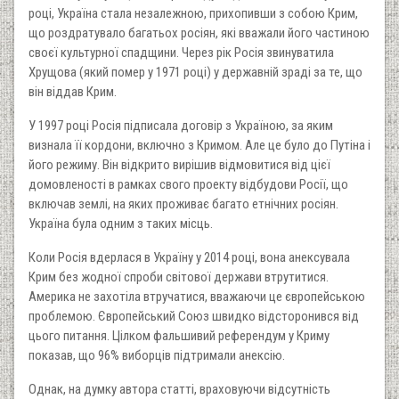
році, Україна стала незалежною, прихопивши з собою Крим,
що роздратувало багатьох росіян, які вважали його частиною
своєї культурної спадщини. Через рік Росія звинуватила
Хрущова (який помер у 1971 році) у державній зраді за те, що
він віддав Крим.
У 1997 році Росія підписала договір з Україною, за яким
визнала її кордони, включно з Кримом. Але це було до Путіна і
його режиму. Він відкрито вирішив відмовитися від цієї
домовленості в рамках свого проекту відбудови Росії, що
включав землі, на яких проживає багато етнічних росіян.
Україна була одним з таких місць.
Коли Росія вдерлася в Україну у 2014 році, вона анексувала
Крим без жодної спроби світової держави втрутитися.
Америка не захотіла втручатися, вважаючи це європейською
проблемою. Європейський Союз швидко відсторонився від
цього питання. Цілком фальшивий референдум у Криму
показав, що 96% виборців підтримали анексію.
Однак, на думку автора статті, враховуючи відсутність