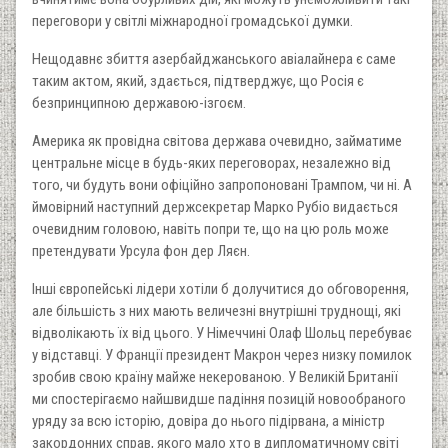
переговори у світлі міжнародної громадської думки.
Нещодавнє збиття азербайджанського авіалайнера є саме
таким актом, який, здається, підтверджує, що Росія є
безпринципною державою-ізгоєм.
Америка як провідна світова держава очевидно, займатиме
центральне місце в будь-яких переговорах, незалежно від
того, чи будуть вони офіційно запропоновані Трампом, чи ні. А
ймовірний наступний держсекретар Марко Рубіо видається
очевидним головою, навіть попри те, що на цю роль може
претендувати Урсула фон дер Ляєн.
Інші європейські лідери хотіли б долучитися до обговорення,
але більшість з них мають величезні внутрішні труднощі, які
відволікають їх від цього. У Німеччині Олаф Шольц перебуває
у відставці. У Франції президент Макрон через низку помилок
зробив свою країну майже некерованою. У Великій Британії
ми спостерігаємо найшвидше падіння позицій новообраного
уряду за всю історію, довіра до нього підірвана, а міністр
закордонних справ, якого мало хто в дипломатичному світі