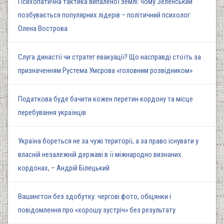
Психопатична тактика випаленої землі: чому Зеленський
позбувається популярних лідерів – політичний психолог
Олена Вострова
Слуга династії чи стратег евакуації? Що насправді стоїть за
призначенням Рустема Умєрова «головним розвідником»
Податкова буде бачити кожен перетин кордону та місце
перебування українців
Україна бореться не за чужі території, а за право існувати у
власній незалежній державі в її міжнародно визнаних
кордонах, – Андрій Білецький
Вашингтон без здобутку: чергові фото, обіцянки і
повідомлення про «хорошу зустріч» без результату