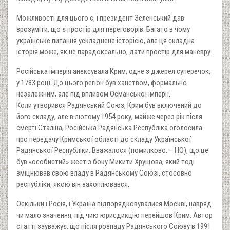
Можливості для цього є, і президент Зеленський дав
зрозуміти, що є простір для переговорів. Багато в чому
українське питання ускладнене історією, але ця складна
історія може, як не парадоксально, дати простір для маневру.
Російська імперія анексувала Крим, одне з джерел суперечок,
у 1783 році. До цього регіон був ханством, формально
незалежним, але під впливом Османської імперії.
Коли утворився Радянський Союз, Крим був включений до
його складу, але в лютому 1954 року, майже через рік після
смерті Сталіна, Російська Радянська Республіка оголосила
про передачу Кримської області до складу Української
Радянської Республіки. Вважалося (помилково. – НО), що це
був «особистий» жест з боку Микити Хрущова, який тоді
зміцнював свою владу в Радянському Союзі, стосовно
республіки, якою він захоплювався.
Оскільки і Росія, і Україна підпорядковувалися Москві, навряд
чи мало значення, під чию юрисдикцію перейшов Крим. Автор
статті зауважує, що після розпаду Радянського Союзу в 1991