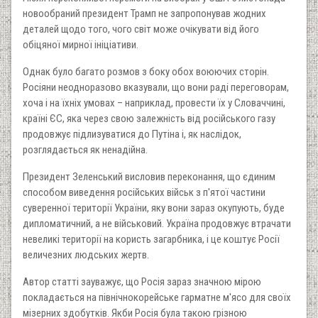
новообраний президент Трамп не запропонував жодних
деталей щодо того, чого світ може очікувати від його
обіцяної мирної ініціативи.
Однак було багато розмов з боку обох воюючих сторін.
Росіяни неодноразово вказували, що вони раді переговорам,
хоча і на їхніх умовах – наприклад, провести їх у Словаччині,
країні ЄС, яка через свою залежність від російського газу
продовжує підлизуватися до Путіна і, як наслідок,
розглядається як ненадійна.
Президент Зеленський висловив переконання, що єдиним
способом виведення російських військ з п'ятої частини
суверенної території України, яку вони зараз окупують, буде
дипломатичний, а не військовий. Україна продовжує втрачати
невеликі території на користь загарбника, і це коштує Росії
величезних людських жертв.
Автор статті зауважує, що Росія зараз значною мірою
покладається на північнокорейське гарматне м'ясо для своїх
мізерних здобутків. Якби Росія була такою грізною