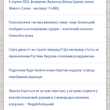
6 серпня 2026: формуємо Аріанську Вільну Церкву силою
Живого Слова – матриця 11+АВЦ
Психопатична тактика випаленої землі: чому Зеленський
позбувається популярних лідерів – політичний психолог
Олена Вострова
Слуга династії чи стратег евакуації? Що насправді стоїть за
призначенням Рустема Умєрова «головним розвідником»
Податкова буде бачити кожен перетин кордону та місце
перебування українців
Україна бореться не за чужі території, а за право існувати у
власній незалежній державі в її міжнародно визнаних
кордонах, – Андрій Білецький