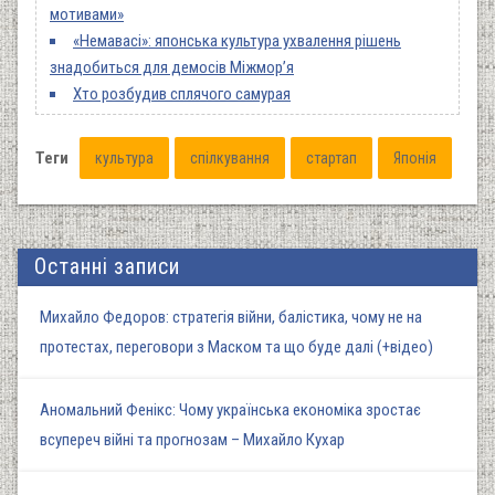
мотивами»
«Немавасі»: японська культура ухвалення рішень
знадобиться для демосів Міжмор’я
Хто розбудив сплячого самурая
Теги
культура
спілкування
стартап
Японія
Останні записи
Михайло Федоров: стратегія війни, балістика, чому не на
протестах, переговори з Маском та що буде далі (+відео)
Аномальний Фенікс: Чому українська економіка зростає
всупереч війні та прогнозам – Михайло Кухар