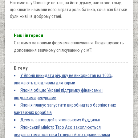
Натомість у Японії це не так, на його думку, частково тому,
що клієнти наймали його зіграти роль батька, хоча їхні батьки
були живі і в доброму стані.
Наші інтереси
Стежимо за новими формами спілкування. Люди шукають
доповнення звичному спілкуванню у сім'ї.
В тему
У Японії викидати річ, яку не використав на 100%,
вважають шкідливим для карми
Японія обіцяє Україні підтримку фінансами і
людськими ресурсами
Японія планує запустити виробництво безпілотних
вантажних кораблів
Десять заповідей в японському буддизмі
Японський міністр Таро Асо захоплюється
результатами політики Гітлера і його «правильними