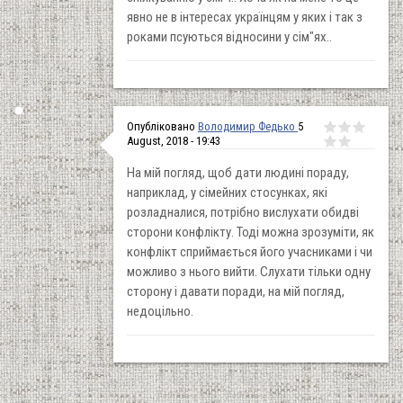
явно не в інтересах українцям у яких і так з
роками псуються відносини у сім"ях..
Опубліковано
Володимир Федько
5
August, 2018 - 19:43
На мій погляд, щоб дати людині пораду,
наприклад, у сімейних стосунках, які
розладналися, потрібно вислухати обидві
сторони конфлікту. Тоді можна зрозуміти, як
конфлікт сприймається його учасниками і чи
можливо з нього вийти. Слухати тільки одну
сторону і давати поради, на мій погляд,
недоцільно.