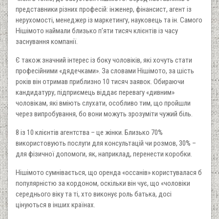
представники різних професій: інженер, фінансист, агент із
нерухомості, менеджер із маркетингу, науковець та ін. Самого
Нішімото наймали близько п’яти тисяч клієнтів із часу
заснування компанії.
Є також значний інтерес із боку чоловіків, які хочуть стати
професійними «дядечками». За словами Нішімото, за шість
років він отримав приблизно 10 тисяч заявок. Обираючи
кандидатуру, підприємець віддає перевагу «дивним»
чоловікам, які вміють слухати, особливо тим, що пройшли
через випробування, бо вони можуть зрозуміти чужий біль.
8 із 10 клієнтів агентства – це жінки. Близько 70%
використовують послуги для консультацій чи розмов, 30% –
для фізичної допомоги, як, наприклад, перенести коробки.
Нішімото сумнівається, що оренда «оссанів» користувалася б
популярністю за кордоном, оскільки він чує, що «чоловіки
середнього віку та ті, хто виконує роль батька, досі
цінуються в інших країнах.