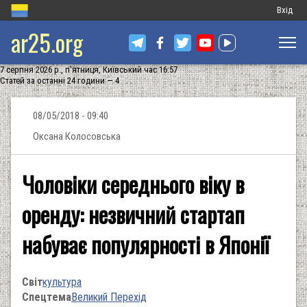
Меню
Вхід
ar25.org
обліков
запису
7 серпня 2026 р., п'ятниця, Київський час 16:57
користу
Статей за останні 24 години — 4
08/05/2018 - 09:40
Оксана Колосовська
Чоловіки середнього віку в
оренду: незвичний стартап
набуває популярності в Японії
Світ
культура
Спецтема
Великий Перехід