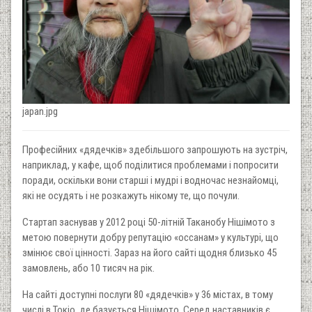
japan.jpg
Професійних «дядечків» здебільшого запрошують на зустріч,
наприклад, у кафе, щоб поділитися проблемами і попросити
поради, оскільки вони старші і мудрі і водночас незнайомці,
які не осудять і не розкажуть нікому те, що почули.
Стартап заснував у 2012 році 50-літній Таканобу Нішімото з
метою повернути добру репутацію «оссанам» у культурі, що
змінює свої цінності. Зараз на його сайті щодня близько 45
замовлень, або 10 тисяч на рік.
На сайті доступні послуги 80 «дядечків» у 36 містах, в тому
числі в Токіо, де базується Нішімото. Серед наставників є