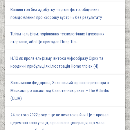
Вашингтон без здобутку: чергові фото, обіцянки і
повідомлення про «хорошу зустріч» без результату
Тілізм і ельфізм: порівняння технологічних і духовних
стартапів, або Що пригадав Пітер Тіль
НЛО як прояв ельфізму: витоки міфообразу Сірих та
нордичні прибульці як ілюстрація Homo triplex (4)
Звільнивши Федорова, Зеленський зірвав переговори з
Маском про захист від балістичних ракет – The Atlantic
(США)
24 лютого 2022 року – це не початок війни. Це – провал
церемонії капітуляції, зірвана спецоперація, що мала