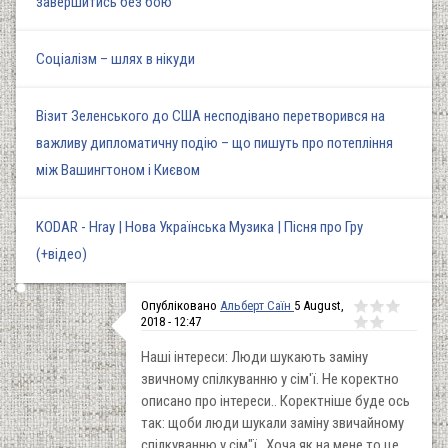
завершитись без бою
Соціалізм – шлях в нікуди
Візит Зеленського до США несподівано перетворився на
важливу дипломатичну подію – що пишуть про потепління
між Вашингтоном і Києвом
KODAR - Hray | Нова Українська Музика | Пісня про Гру
(+відео)
Опубліковано
Альберт Саїн
5 August,
2018 - 12:47
Наші інтереси: Люди шукають заміну
звичному спілкуванню у сім'ї. Не коректно
описано про інтереси.. Коректніше буде ось
так: щоби люди шукали заміну звичайному
спілкуванню у сім"ї.. Хоча як на мене то це