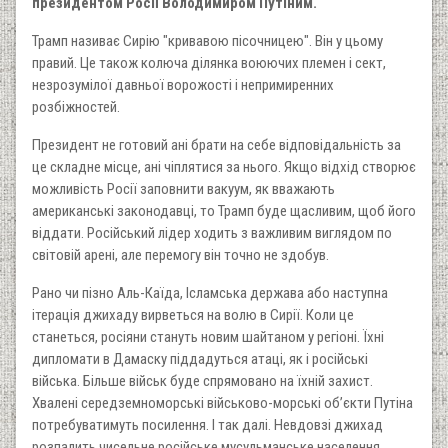
президентом Росії Володимиром Путіним.
Трамп називає Сирію "кривавою пісочницею". Він у цьому
правий. Це також колюча ділянка воюючих племен і сект,
незрозумілої давньої ворожості і непримиренних
розбіжностей.
Президент не готовий ані брати на себе відповідальність за
це складне місце, ані чіплятися за нього. Якщо відхід створює
можливість Росії заповнити вакуум, як вважають
американські законодавці, то Трамп буде щасливим, щоб його
віддати. Російський лідер ходить з важливим виглядом по
світовій арені, але перемогу він точно не здобув.
Рано чи пізно Аль-Каїда, Ісламська держава або наступна
ітерація джихаду вирветься на волю в Сирії. Коли це
станеться, росіяни стануть новим шайтаном у регіоні. Їхні
дипломати в Дамаску піддадуться атаці, як і російські
війська. Більше військ буде спрямовано на їхній захист.
Хвалені середземноморські військово-морські об’єкти Путіна
потребуватимуть посилення. І так далі. Невдовзі джихад
розпалить чисельне російське мусульманське населення.