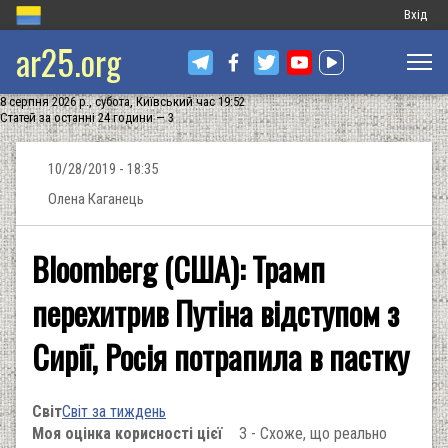
Меню
Вхід
ar25.org
обліков
запису
8 серпня 2026 р., субота, Київський час 19:52
користу
Статей за останні 24 години — 3
10/28/2019 - 18:35
Олена Каганець
Bloomberg (США): Трамп
перехитрив Путіна відступом з
Сирії, Росія потрапила в пастку
Світ
Світ за тиждень
Моя оцінка корисності цієї
3 - Схоже, що реально