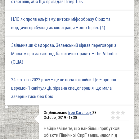
стартапів, або Що пригадав Пітер Тіль
НЛО як прояв ельфізму: витоки міфообразу Сірих та
нордичні прибульці як ілюстрація Homo triplex (4)
Звільнивши Федорова, Зеленський зірвав переговори з
Маском про захист від балістичних ракет – The Atlantic
(США)
24 лютого 2022 року – це не початок війни. Це – провал
церемонії капітуляції, зірвана спецоперація, що мала
завершитись без бою
Опубліковано
Ігор Каганець
28
October, 2019 - 18:38
Найцікавіше те, що найбільш прибуткові
об’єкти Північної Сирії залишилися під