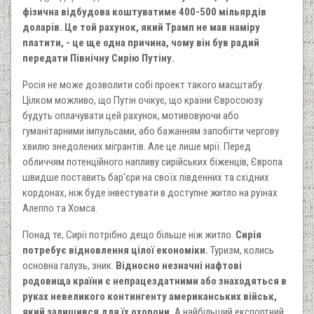
фізична відбудова коштуватиме 400-500 мільярдів
доларів. Це той рахунок, який Трамп не мав наміру
платити, - це ще одна причина, чому він був радий
передати Північну Сирію Путіну.
Росія не може дозволити собі проект такого масштабу.
Цілком можливо, що Путін очікує, що країни Євросоюзу
будуть оплачувати цей рахунок, мотивовуючи або
гуманітарними імпульсами, або бажанням запобігти чергову
хвилю знедолених мігрантів. Але це лише мрії. Перед
обличчям потенційного напливу сирійських біженців, Європа
швидше поставить бар'єри на своїх південних та східних
кордонах, ніж буде інвестувати в доступне житло на руїнах
Алеппо та Хомса.
Понад те, Сирії потрібно дещо більше ніж житло.
Сирія
потребує відновлення цілої економіки.
Туризм, колись
основна галузь, зник.
Відносно незначні нафтові
родовища країни є непрацездатними або знаходяться в
руках невеликого контингенту американських військ,
який залишився для їх охорони.
А найбільший експортний