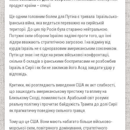
продукт країни – спеції.
Ще одним головним болем для Путіна є тривала Ізраїльсько-
Іранська війна, яка ведеться переважно на сирійській
території. До цих пір Росія була старанно нейтральною.
Потужні сили оборони Ізраїлю задіяні проти того, що їхні
лідери вважають стратегічною загрозою. І на відміну від
курдів Ізраїль не є одноразовим американським союзником.
Путін це знає і не піде на ризик військової конфронтації,
скільки б складів з іранськими боєприпасами не розбомбив
Ізраїль в Сирії і як би не закликав його Асад завдати удар у
відповідь.
Критики, які розглядають виведення США як акт слабкості,
що зашкодить американському престижу та впливу на
Близькому Сході, помиляються. Арабський світ розуміє
реальну політику і прочитає байдужість Трампа до долі Сирії
як прагматичну поведінку сильного гравця.
Тому що це США. Вони мають набагато більше військово-
морської сили, повітряного домінування, стратегічного