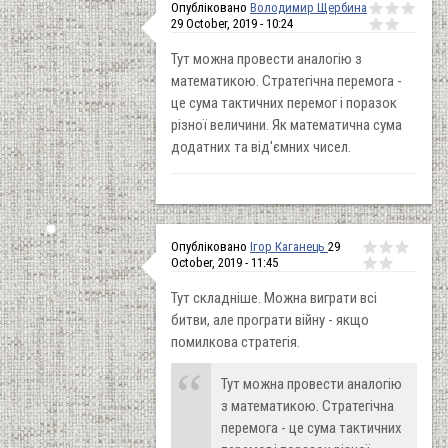
Опубліковано
Володимир Щербина
29 October, 2019 - 10:24
Тут можна провести аналогію з
математикою. Стратегічна перемога -
це сума тактичних перемог і поразок
різної величини. Як математична сума
додатних та від'ємних чисел.
Опубліковано
Ігор Каганець
29
October, 2019 - 11:45
Тут складніше. Можна виграти всі
битви, але програти війну - якщо
помилкова стратегія.
Тут можна провести аналогію
з математикою. Стратегічна
перемога - це сума тактичних