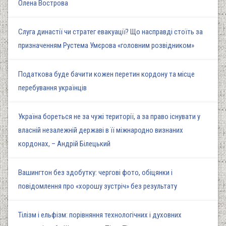
Олена Вострова
Слуга династії чи стратег евакуації? Що насправді стоїть за
призначенням Рустема Умєрова «головним розвідником»
Податкова буде бачити кожен перетин кордону та місце
перебування українців
Україна бореться не за чужі території, а за право існувати у
власній незалежній державі в її міжнародно визнаних
кордонах, – Андрій Білецький
Вашингтон без здобутку: чергові фото, обіцянки і
повідомлення про «хорошу зустріч» без результату
Тілізм і ельфізм: порівняння технологічних і духовних