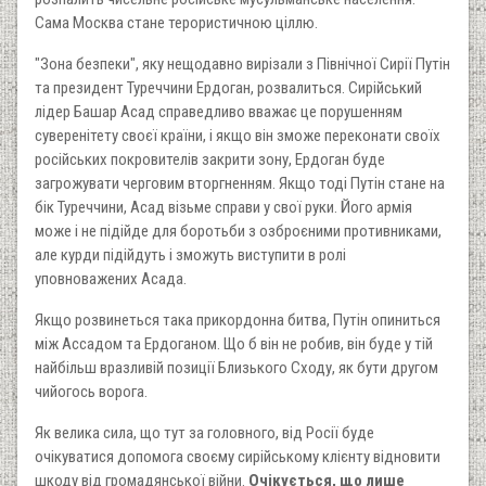
Сама Москва стане терористичною ціллю.
"Зона безпеки", яку нещодавно вирізали з Північної Сирії Путін
та президент Туреччини Ердоган, розвалиться. Сирійський
лідер Башар Асад справедливо вважає це порушенням
суверенітету своєї країни, і якщо він зможе переконати своїх
російських покровителів закрити зону, Ердоган буде
загрожувати черговим вторгненням. Якщо тоді Путін стане на
бік Туреччини, Асад візьме справи у свої руки. Його армія
може і не підійде для боротьби з озброєними противниками,
але курди підійдуть і зможуть виступити в ролі
уповноважених Асада.
Якщо розвинеться така прикордонна битва, Путін опиниться
між Ассадом та Ердоганом. Що б він не робив, він буде у тій
найбільш вразливій позиції Близького Сходу, як бути другом
чийогось ворога.
Як велика сила, що тут за головного, від Росії буде
очікуватися допомога своєму сирійському клієнту відновити
шкоду від громадянської війни.
Очікується, що лише