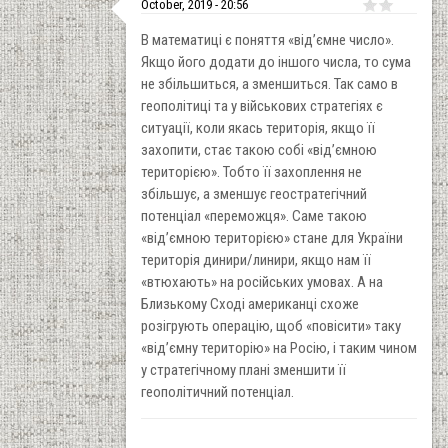
October, 2019 - 20:56
В математиці є поняття «від’ємне число».
Якщо його додати до іншого числа, то сума
не збільшиться, а зменшиться. Так само в
геополітиці та у військових стратегіях є
ситуації, коли якась територія, якщо її
захопити, стає такою собі «від’ємною
територією». Тобто її захоплення не
збільшує, а зменшує геостратегічний
потенціал «переможця». Саме такою
«від’ємною територією» стане для України
територія динири/линири, якщо нам її
«втюхають» на російських умовах. А на
Близькому Сході американці схоже
розігрують операцію, щоб «повісити» таку
«від’ємну територію» на Росію, і таким чином
у стратегічному плані зменшити її
геополітичний потенціал.