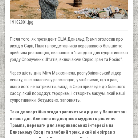
19102801.jpg
Після того, як президент США Дональд Трамп оголосив про
вихід з Сирії, Палата представників переважною більшістю
прийняла резолюцію, визнавши її "вигодою для супротивників
уряду Сполучених Штатів, включаючи Сирію, Іран та Росію".
Через шість днів Мітч Макконнелл, республіканський лідер
сенату, вніс аналогічну резолюцію, у якій писав, що в разі,
якщо його не затримати, вихід із Сирії призведе до більшого
хаосу, який породжує тероризм, і створить вакуум, який наші
супротивники, безумовно, заповнять.
Така двопартійна згода трапляється рідко у Вашингтоні
в наші дні. Але вона недооцінює мудрість рішення
Трампа, переваги для американських інтересів на
Близькому Сході та злобний трюк, який він зіграв з