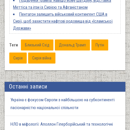
Подарунки Трампа: навіщо йому шатдаун, відставка
Меттіса та ігри із Сирією та Афганістаном
Пентагон залишить військовий контингент США в
Сирії, щоб захистити нафтові родовища від «Ісламської
Держави»
Теги
Близький Схід
Дональд Трамп
Путін
Сирія
Сирія війна
Останні записи
Україна є фокусом Європи з найбільшою на субконтиненті
пасіонарністю національної спільноти
НЛО в міфології: Аполлон Гіперборійський та технологічні