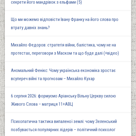
секрети його мандрівок з ельфами (5)
Що ми можемо відповісти Івану Франку на його слова про
втрату давніх знань?
Михайло Федоров: стратегія війни, балістика, чому не на
протестах, переговори з Маском та що буде далі (+відео)
Аномальний Фенікс: Чому українська економіка зростає
всупереч війні та прогнозам – Михайло Кухар
6 серпня 2026: формуємо Аріанську Вільну Церкву силою
Живого Слова – матриця 11+АВЦ
Психопатична тактика випаленої землі: чому Зеленський
позбувається популярних лідерів – політичний психолог