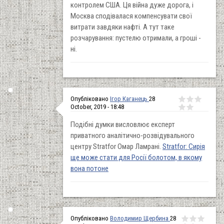
контролем США. Ця війна дуже дорога, і
Москва сподівалася компенсувати свої
витрати завдяки нафті. А тут таке
розчарування: пустелю отримали, а гроші -
ні.
Опубліковано
Ігор Каганець
28
October, 2019 - 18:48
Подібні думки висловлює експерт
приватного аналітично-розвідувального
центру Stratfor Омар Ламрані.
Stratfor: Сирія
ще може стати для Росії болотом, в якому
вона потоне
Опубліковано
Володимир Щербина
28