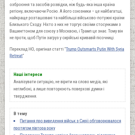
озброєння та засобів розвідки, ніж будь-яка інша країна
регіону, включаючи Росію. А його союзники – це найбагатші,
найкраще розташовані та найбільші військово-потужні країни
Близького Сходу. Ніхто з них не торгує своїми стосунками з
Вашингтоном для союзу з Москвою, і Трамп це знає. Тому він
не проти, щоб Путін загруз у сирійські кривавій пісочниці.
Переклад НО, оригінал статті "
Trump Outsmarts Putin With Syria
Retreat
"
Наші інтереси
Аналізувати ситуацію, не вірити на слово медіа, які
неглибокі, а лише повторюють поверхові думки і
твердження.
В тему
Питання про виведення військ з Сирії обговорювалося
протягом півтора року