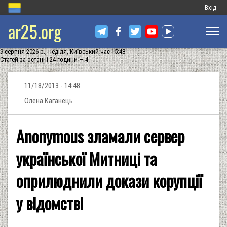
Меню
Вхід
ar25.org
обліков
запису
9 серпня 2026 р., неділя, Київський час 15:48
користу
Статей за останні 24 години — 4
11/18/2013 - 14:48
Олена Каганець
Anonymous зламали сервер
української Митниці та
оприлюднили докази корупції
у відомстві