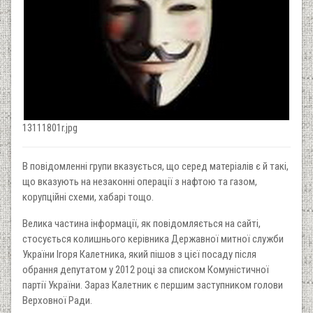
13111801r.jpg
В повідомленні групи вказується, що серед матеріалів є й такі,
що вказують на незаконні операції з нафтою та газом,
корупційні схеми, хабарі тощо.
Велика частина інформації, як повідомляється на сайті,
стосується колишнього керівника Державної митної служби
України Ігоря Калетника, який пішов з цієї посаду після
обрання депутатом у 2012 році за списком Комуністичної
партії України. Зараз Калетник є першим заступником голови
Верховної Ради.