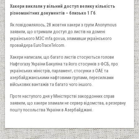
Хакери виклали у вільний доступ велику кількість
різноманітних документів – близько 1 Гб
.
Як повідомлялось, 28 жовтня хакери з групи Anonymous
заявили, що отримали доступ до листів на домені
українського МЗС mfa.gov.ua, зламавши українського
провайдера EuroTraceTelcom.
Хакери написали, що багато листів стосуються голови
Нафтогазу України Бакуліна та його стосунків з ФСБ, про
українських міністрів, парламент, стосунки з ОАЕ та
азербайджанськими нафтовими групами, пересилками
військових вантажів та багато чого іншого.
Проте наступого дня у Міністерстві закордонних справ
заявили, що хакери зламали не сервер відомства, а резервну
пошту посольства України в Азербайджані.