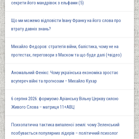
секрети його мандрівок з ельфами (5)
Що ми можемо відповісти Івану Франку на його слова про
втрату давніх знань?
Михайло Федоров: стратегія війни, балістика, чому не на
протестах, переговори з Маском та що буде далі (+відео)
Аномальний Фенікс: Чому українська економіка зростає
всупереч війні та прогнозам – Михайло Кухар
6 серпня 2026: формуємо Аріанську Вільну Церкву силою
Живого Слова – матриця 11+АВЦ
Психопатична тактика випаленої землі: чому Зеленський
позбувається популярних лідерів – політичний психолог