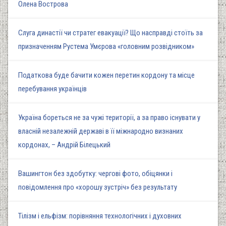
Олена Вострова
Слуга династії чи стратег евакуації? Що насправді стоїть за
призначенням Рустема Умєрова «головним розвідником»
Податкова буде бачити кожен перетин кордону та місце
перебування українців
Україна бореться не за чужі території, а за право існувати у
власній незалежній державі в її міжнародно визнаних
кордонах, – Андрій Білецький
Вашингтон без здобутку: чергові фото, обіцянки і
повідомлення про «хорошу зустріч» без результату
Тілізм і ельфізм: порівняння технологічних і духовних