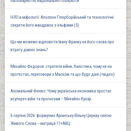
пасіонарністю національної спільноти
НЛО в міфології: Аполлон Гіперборійський та технологічні
секрети його мандрівок з ельфами (5)
Що ми можемо відповісти Івану Франку на його слова про
втрату давніх знань?
Михайло Федоров: стратегія війни, балістика, чому не на
протестах, переговори з Маском та що буде далі (+відео)
Аномальний Фенікс: Чому українська економіка зростає
всупереч війні та прогнозам – Михайло Кухар
6 серпня 2026: формуємо Аріанську Вільну Церкву силою
Живого Слова – матриця 11+АВЦ