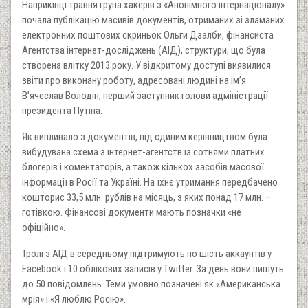
Наприкінці травня група хакерів з «Анонімного інтернаціоналу»
почала публікацію масивів документів, отриманих зі зламаних
електронних поштових скриньок Ольги Дзалби, фінансиста
Агентства інтернет-досліджень (АІД), структури, що була
створена влітку 2013 року. У відкритому доступі виявилися
звіти про виконану роботу, адресовані людині на ім’я
В’ячеслав Володін, перший заступник голови адміністрації
президента Путіна.
Як випливало з документів, під єдиним керівництвом була
вибудувана схема з інтернет-агентств із сотнями платних
блогерів і коментаторів, а також кількох засобів масової
інформації в Росії та Україні. На їхнє утримання передбачено
кошторис 33,5 млн. рублів на місяць, з яких понад 17 млн. –
готівкою. Фінансові документи мають позначки «не
офіційно».
Тролі з АІД в середньому підтримують по шість аккаунтів у
Facebook і 10 облікових записів у Twitter. За день вони пишуть
до 50 повідомлень. Теми умовно позначені як «Американська
мрія» і «Я люблю Росію».