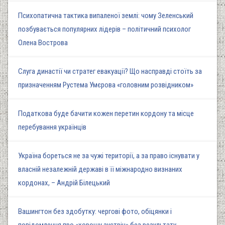
Психопатична тактика випаленої землі: чому Зеленський
позбувається популярних лідерів – політичний психолог
Олена Вострова
Слуга династії чи стратег евакуації? Що насправді стоїть за
призначенням Рустема Умєрова «головним розвідником»
Податкова буде бачити кожен перетин кордону та місце
перебування українців
Україна бореться не за чужі території, а за право існувати у
власній незалежній державі в її міжнародно визнаних
кордонах, – Андрій Білецький
Вашингтон без здобутку: чергові фото, обіцянки і
повідомлення про «хорошу зустріч» без результату