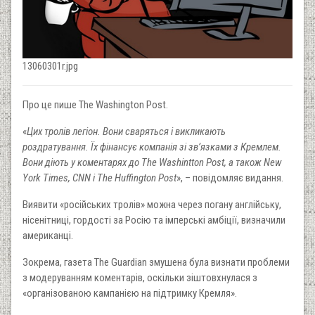
13060301r.jpg
Про це пише The Washington Post.
«
Цих тролів легіон. Вони сваряться і викликають
роздратування. Їх фінансує компанія зі зв’язками з Кремлем.
Вони діють у коментарях до The Washintton Post, а також New
York Times, CNN і The Huffington Post
», – повідомляє видання.
Виявити «російських тролів» можна через погану англійську,
нісенітниці, гордості за Росію та імперські амбіції, визначили
американці.
Зокрема, газета The Guardian змушена була визнати проблеми
з модеруванням коментарів, оскільки зіштовхнулася з
«організованою кампанією на підтримку Кремля».