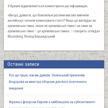
У Кремлі відмовляються коментувати цю інформацію.
«
Ви що, думаєте, що божевільні росіяни масово вивчили
англійську і почали коментувати статті? Якщо це виглядає як
кремлівське гімно, пахне як кремлівське гімно і на смак як
кремлівське гімно – це кремлівське гімно
», – говорить оглядач
Bloomberg Леонід Бершидський.
Останні записи
Усе ще гірше, ніж ми думали: Зеленський призначив
Федорова на міністра оборони для його політичного
знищення
Україна є фокусом Європи з найбільшою на субконтиненті