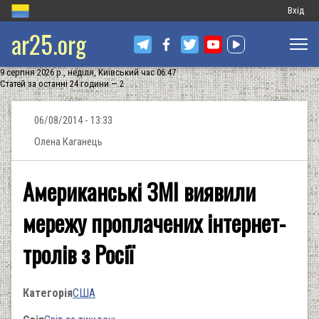
Меню
Вхід
ar25.org
обліков
запису
9 серпня 2026 р., неділя, Київський час 06:47
користу
Статей за останні 24 години — 2
06/08/2014 - 13:33
Олена Каганець
Американські ЗМІ виявили
мережу проплачених інтернет-
тролів з Росії
Категорія
США