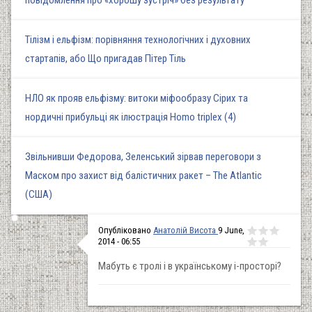
Тілізм і ельфізм: порівняння технологічних і духовних
стартапів, або Що пригадав Пітер Тіль
НЛО як прояв ельфізму: витоки міфообразу Сірих та
нордичні прибульці як ілюстрація Homo triplex (4)
Звільнивши Федорова, Зеленський зірвав переговори з
Маском про захист від балістичних ракет – The Atlantic
(США)
Опубліковано
Анатолій Висота
9 June,
2014 - 06:55
Мабуть є тролі і в українському і-просторі?