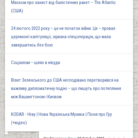
Маском про захист від балістичних ракет – The Atlantic
(США)
24 лютого 2022 року – це не початок війни. Це – провал
церемонії капітуляції, зірвана спецоперація, що мала
завершитись без бою
Соціалізм – шлях в нікуди
Візит Зеленського до США несподівано перетворився на
важливу дипломатичну подію – що пишуть про потепління
між Вашингтоном і Києвом
KODAR - Hray | Нова Українська Музика | Пісня про Гру
(+відео)