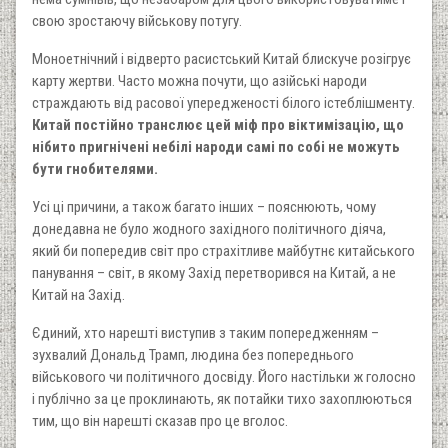
свою зростаючу військову потугу.
Моноетнічний і відверто расистський Китай блискуче розігрує
карту жертви. Часто можна почути, що азійські народи
страждають від расової упередженості білого істеблішменту.
Китай постійно транслює цей міф про віктимізацію, що
нібито пригнічені небілі народи самі по собі не можуть
бути гнобителями.
Усі ці причини, а також багато інших – пояснюють, чому
донедавна не було жодного західного політичного діяча,
який би попередив світ про страхітливе майбутнє китайського
панування – світ, в якому Захід перетворився на Китай, а не
Китай на Захід.
Єдиний, хто нарешті виступив з таким попередженням –
зухвалий Дональд Трамп, людина без попереднього
військового чи політичного досвіду. Його настільки ж голосно
і публічно за це проклинають, як потайки тихо захоплюються
тим, що він нарешті сказав про це вголос.