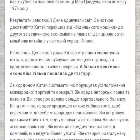
навіть убивчій плановій економіці Мао Цзедуна, який помер у
1976 році.
Результати революції Дена здивували світ. За чотири
десятиліття Китай перейшов від «бідняцького кошика» до
другої за величиною економіки на планеті. Це підняло сотні
мільйонів китайців у світовий середній клас.
Революція Дена коштувала Китаю страшної екологічної
шкоди, драматичним руйнуванням місцевих громад та
продовженням політичних репресій.
А більш ефективна
економіка тільки посилила диктатуру
.
За кордоном Китай систематично порушував усі положення
міжнародної торгівлі та комерції. Він краде авторські права та
патенти. Він створює велике сальдо торговельного балансу.
Він демпінгує, продає продукцію нижче собівартості, щоб
переманити до себе міжнародних споживачів. Він погрожує
критикам бойкотом, відчуженням та вигнанням. Він маніпулює
зі своєю валютою. Він вимагає передачі технологій від
компаній, що ведуть бізнес у Китаї. Він створив розгалужену