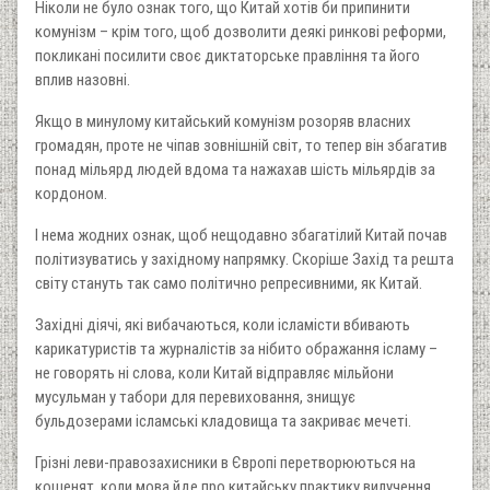
Ніколи не було ознак того, що Китай хотів би припинити
комунізм – крім того, щоб дозволити деякі ринкові реформи,
покликані посилити своє диктаторське правління та його
вплив назовні.
Якщо в минулому китайський комунізм розоряв власних
громадян, проте не чіпав зовнішній світ, то тепер він збагатив
понад мільярд людей вдома та нажахав шість мільярдів за
кордоном.
І нема жодних ознак, щоб нещодавно збагатілий Китай почав
політизуватись у західному напрямку. Скоріше Захід та решта
світу стануть так само політично репресивними, як Китай.
Західні діячі, які вибачаються, коли ісламісти вбивають
карикатуристів та журналістів за нібито ображання ісламу –
не говорять ні слова, коли Китай відправляє мільйони
мусульман у табори для перевиховання, знищує
бульдозерами ісламські кладовища та закриває мечеті.
Грізні леви-правозахисники в Європі перетворюються на
кошенят, коли мова йде про китайську практику вилучення