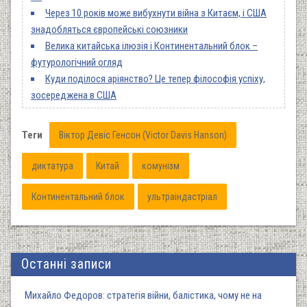
Через 10 років може вибухнути війна з Китаєм, і США
знадобляться європейські союзники
Велика китайська ілюзія і Континентальний блок –
футурологічний огляд
Куди поділося аріянство? Це тепер філософія успіху,
зосереджена в США
Теги
Віктор Девіс Генсон (Victor Davis Hanson)
диктатура
Китай
комунізм
Континентальний блок
ультраіндастріал
Останні записи
Михайло Федоров: стратегія війни, балістика, чому не на