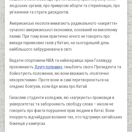
людських органів, про примусові аборти та стерилізацію, про
ув’язнення та страти дисидентів.
Американські екологи вимагають радикального «закриття»
сучасної американської економіки, основаній на викопному
паливі. При тому вони практично нічого не говорять про
викиди парникових газів у Китаю, на сьогоднішній день
найбільшого забруднювача в світі.
Видатні спортсмени NBA та найяскравіші зірки Голлівуду
проклинають
Другу поправку
, ганьблять свого Президента та
бойкотують положення, які вони вважають «політично
некоректними». Проте вони ж самі перетворюються на
огидних боягузів, коли йде мова про Китай.
Галасливі студенти коледжів, які «загукують» промовців в
університетах та забороняють свободу слова – ніколи не
говорять про факти порушення прав людини в Китаї. Вони
ігнорують відчайдушні волання тих, хто підтримує китайських
біженців у кампусах.