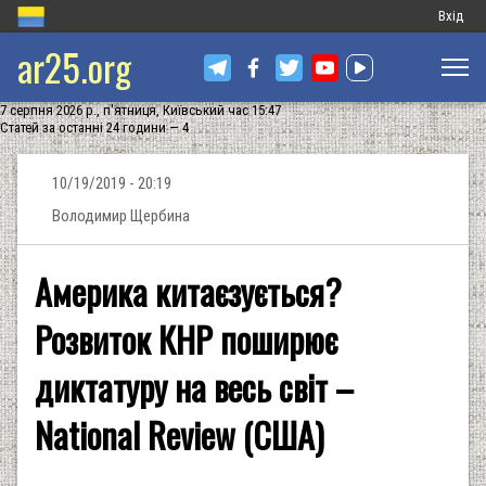
Меню
Вхід
ar25.org
обліков
запису
7 серпня 2026 р., п'ятниця, Київський час 15:47
користу
Статей за останні 24 години — 4
10/19/2019 - 20:19
Володимир Щербина
Америка китаєзується?
Розвиток КНР поширює
диктатуру на весь світ –
National Review (США)