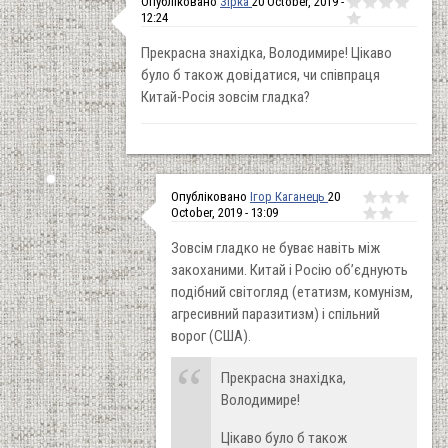
Опубліковано
Зірка
20 October, 2019 -
12:24
Прекрасна знахідка, Володимире! Цікаво
було б також довідатися, чи співпраця
Китай-Росія зовсім гладка?
Опубліковано
Ігор Каганець
20
October, 2019 - 13:09
Зовсім гладко не буває навіть між
закоханими. Китай і Росію об’єднують
подібний світогляд (етатизм, комунізм,
агресивний паразитизм) і спільний
ворог (США).
Прекрасна знахідка,
Володимире!
Цікаво було б також