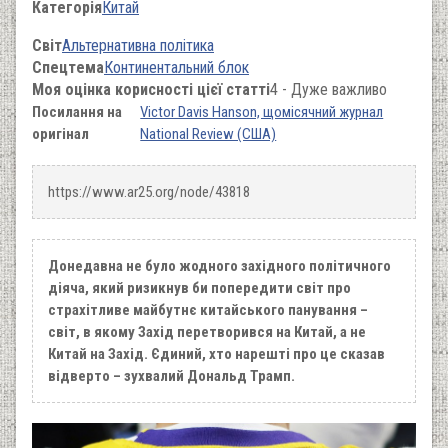
Категорія
Китай
Світ
Альтернативна політика
Спецтема
Континентальний блок
Моя оцінка корисності цієї статті
4 - Дуже важливо
Посилання на
Victor Davis Hanson, щомісячний журнал
оригінал
National Review (США)
https://www.ar25.org/node/43818
Донедавна не було жодного західного політичного
діяча, який ризикнув би попередити світ про
страхітливе майбутнє китайського панування –
світ, в якому Захід перетворився на Китай, а не
Китай на Захід. Єдиний, хто нарешті про це сказав
відверто – зухвалий Дональд Трамп.