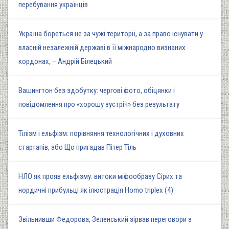
перебування українців
Україна бореться не за чужі території, а за право існувати у
власній незалежній державі в її міжнародно визнаних
кордонах, – Андрій Білецький
Вашингтон без здобутку: чергові фото, обіцянки і
повідомлення про «хорошу зустріч» без результату
Тілізм і ельфізм: порівняння технологічних і духовних
стартапів, або Що пригадав Пітер Тіль
НЛО як прояв ельфізму: витоки міфообразу Сірих та
нордичні прибульці як ілюстрація Homo triplex (4)
Звільнивши Федорова, Зеленський зірвав переговори з