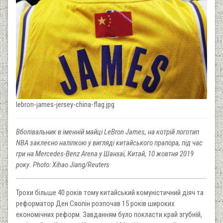
lebron-james-jersey-china-flag.jpg
Вболівальник в іменній майці LeBron James, на котрій логотип
NBA заклеєно наліпкою у вигляді китайського прапора, під час
гри на Mercedes-Benz Arena у Шанхаї, Китай, 10 жовтня 2019
року. Photo:
Xihao Jiang/Reuters
Трохи більше 40 років тому китайський комуністичний діяч та
реформатор Ден Сяопін розпочав 15 років широких
економічних реформ. Завданням було покласти край згубній,