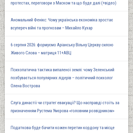
протестах, переговори з Маском та що буде далі (+відео)
Аномальний Фенікс: Чому українська економіка зростає
всупереч війні та прогнозам – Михайло Кухар
6 серпня 2026: формуємо Аріанську Вільну Церкву силою
Живого Слова – матриця 11+АВЦ
Психопатична тактика випаленої землі: чому Зеленський
позбувається популярних лідерів – політичний психолог
Олена Вострова
Слуга династії чи стратег евакуації? Що насправді стоїть за
призначенням Рустема Умєрова «головним розвідником»
Податкова буде бачити кожен перетин кордону та місце