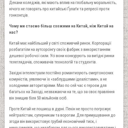
Декани коледжів, які мають вплив на глобальну моральність,
нічого не говорять про китайські Ґулаґи та репресії проти
гонконгців.
Чому ми стаємо більш схожими на Китай, ніж Китай на
нас?
Китай має найбільший у світі споживчий ринок. Корпорації
розбагатіли на аутсорсінгу своїх фабрик з використанням
дешевої робочої сили. Усі вони конкурують за вигідні ринки
телеглядачів, споживачів технологій та студентів.
Західні інтелектуали постійно романтизують смертоносних
комуністів, уявляючи їх «заблудшими ідеалістами», а не
холодними авторитаріями. Мао по сей час є героєм для
багатьох на Заході, незважаючи на те, що за своє правління
він знищив біля 50 мільйонів осіб.
Проте Китай не пошиєш в дурні. Пекін не просто погрожує
нейтралістам, суперникам та ворогам. Для примушування до
згоди він використовує грубий економічний тиск, і
нема сумнівів, що незабаром для цього використовуватиме і