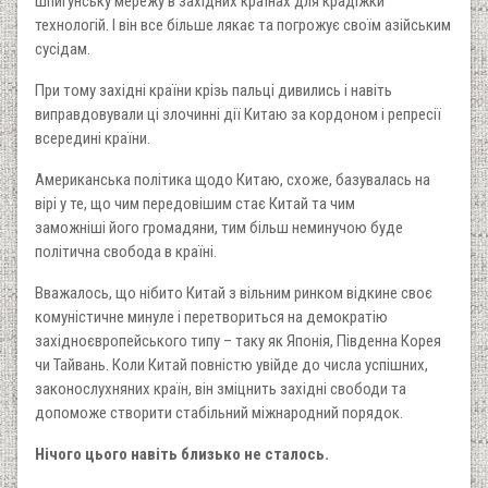
шпигунську мережу в західних країнах для крадіжки
технологій. І він все більше лякає та погрожує своїм азійським
сусідам.
При тому західні країни крізь пальці дивились і навіть
виправдовували ці злочинні дії Китаю за кордоном і репресії
всередині країни.
Американська політика щодо Китаю, схоже, базувалась на
вірі у те, що чим передовішим стає Китай та чим
заможніші його громадяни, тим більш неминучою буде
політична свобода в країні.
Вважалось, що нібито Китай з вільним ринком відкине своє
комуністичне минуле і перетвориться на демократію
західноєвропейського типу – таку як Японія, Південна Корея
чи Тайвань. Коли Китай повністю увійде до числа успішних,
законослухняних країн, він зміцнить західні свободи та
допоможе створити стабільний міжнародний порядок.
Нічого цього навіть близько не сталось.