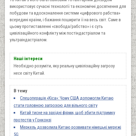
використовує сучасні технології та економічні досягнення для
побудови та вдосконалення системи «цифрового рабства»
всередині країни, і бажання поширити її на весь світ. Саме в
цьому протиставленні «свобода/рабство» і є суть
цивілізаційного конфлікту між постіндастріалом та
ультраіндастріалом.
Наші інтереси
Необхідно розуміти, яку реальну цивілізаційну загрозу
несе світу Китай.
В тему
Спецоперація «Кіса»: Чому США допомогли Китаю
стати головною загрозою для вільного світу
Китай тисне на західні фірми, щоб збити підтримку
протестів у Гонконзі
Меркель дозволила Китаю розвивати німецькі мережі
5G