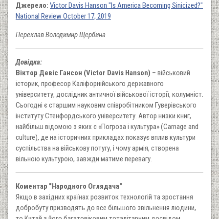
Джерело:
Victor Davis Hanson "Is America Becoming Sinicized?"
National Review October 17, 2019
Переклав Володимир Щербина
Довідка:
Віктор Девіс Гансон (Victor Davis Hanson)
– військовий
історик, професор Каліфорнійського державного
університету, дослідник античної військової історії, колумніст.
Сьогодні є старшим науковим співробітником Гуверівського
інституту Стенфордського університету. Автор низки книг,
найбільш відомою з яких є «Погроза і культура» (Carnage and
culture), де на історичних прикладах показує вплив культури
суспільства на військову потугу, і чому армія, створена
вільною культурою, завжди матиме перевагу.
Коментар "Народного Оглядача"
Якщо в західних країнах розвиток технологій та зростання
добробуту призводять до все більшого звільнення людини,
то Китай з його багатовіковим тоталітарним досвідом