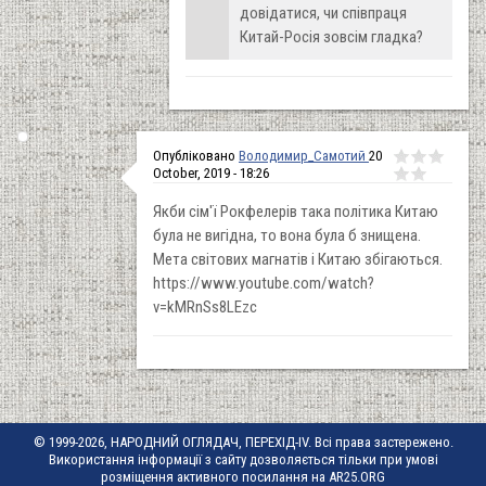
довідатися, чи співпраця
Китай-Росія зовсім гладка?
Опубліковано
Володимир_Самотий
20
October, 2019 - 18:26
Якби сім'ї Рокфелерів така політика Китаю
була не вигідна, то вона була б знищена.
Мета світових магнатів і Китаю збігаються.
https://www.youtube.com/watch?
v=kMRnSs8LEzc
© 1999-2026, НАРОДНИЙ ОГЛЯДАЧ, ПЕРЕХІД-IV. Всі права застережено.
Використання інформації з сайту дозволяється тільки при умові
розміщення активного посилання на AR25.ORG