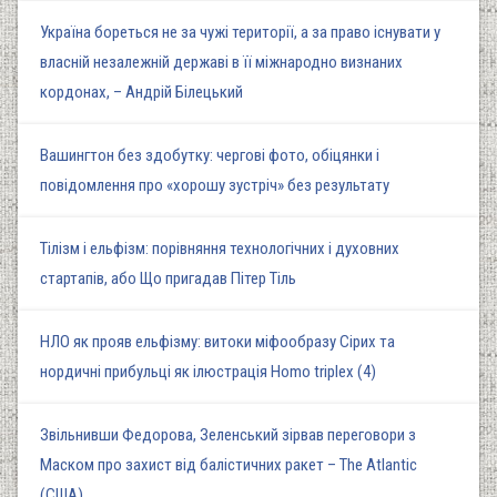
Україна бореться не за чужі території, а за право існувати у
власній незалежній державі в її міжнародно визнаних
кордонах, – Андрій Білецький
Вашингтон без здобутку: чергові фото, обіцянки і
повідомлення про «хорошу зустріч» без результату
Тілізм і ельфізм: порівняння технологічних і духовних
стартапів, або Що пригадав Пітер Тіль
НЛО як прояв ельфізму: витоки міфообразу Сірих та
нордичні прибульці як ілюстрація Homo triplex (4)
Звільнивши Федорова, Зеленський зірвав переговори з
Маском про захист від балістичних ракет – The Atlantic
(США)