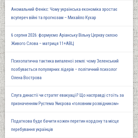
Аномальний Фенікс: Чому українська економіка зростає
всупереч війні та прогнозам – Михайло Кухар
6 серпня 2026: формуємо Аріанську Вільну Церкву силою
Живого Слова – матриця 11+АВЦ
Психопатична тактика випаленої землі: чому Зеленський
позбувається популярних лідерів – політичний психолог
Олена Вострова
Слуга династії чи стратег евакуації? Що насправді стоїть за
призначенням Рустема Умєрова «головним розвідником»
Податкова буде бачити кожен перетин кордону та місце
перебування українців