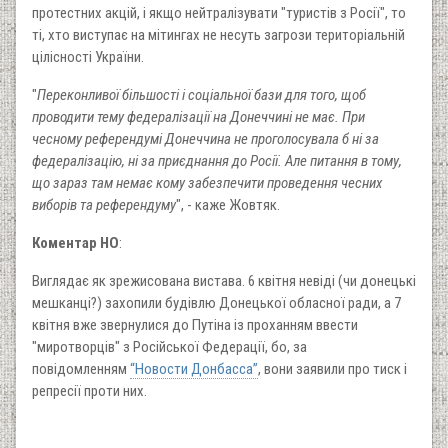
протестних акцій, і якщо нейтралізувати "туристів з Росії", то
ті, хто виступає на мітингах не несуть загрози територіальній
цілісності України.
"
Переконливої більшості і соціальної бази для того, щоб
проводити тему федералізації на Донеччині не має. При
чесному референдумі Донеччина не проголосувала б ні за
федералізацію, ні за приєднання до Росії. Але питання в тому,
що зараз там немає кому забезпечити проведення чесних
виборів та референдуму
", - каже Жовтяк.
Коментар НО
:
Виглядає як зрежисована вистава. 6 квітня невіді (чи донецькі
мешканці?) захопили будівлю Донецької обласної ради, а 7
квітня вже звернулися до Путіна із проханням ввести
"миротворців" з Російської Федерації, бо, за
повідомленням
“Новости Донбасса”
, вони заявили про тиск і
репресії проти них.