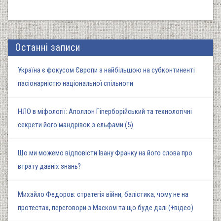
Останні записи
Україна є фокусом Європи з найбільшою на субконтиненті
пасіонарністю національної спільноти
НЛО в міфології: Аполлон Гіперборійський та технологічні
секрети його мандрівок з ельфами (5)
Що ми можемо відповісти Івану Франку на його слова про
втрату давніх знань?
Михайло Федоров: стратегія війни, балістика, чому не на
протестах, переговори з Маском та що буде далі (+відео)