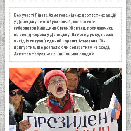
Без участі
Ріната Ахметова
ніяких протестних акцій
у Донецьку не відбувалося б, сказав екс-
губернатор Київщини
Євген Жовтяк
, посилаючись
на свої джерела у Донецьку. На його думку, наразі
вихід із ситуації єдиний - арешт Ахметова. Він
припустив, що розпалюючи сепаратизм на сході,
Ахметов торується з нинішньою владою.