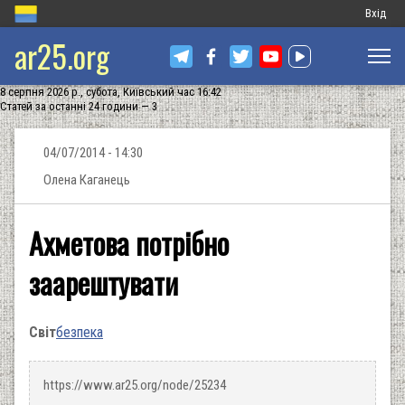
Меню
Вхід
ar25.org
обліков
запису
8 серпня 2026 р., субота, Київський час 16:42
користу
Статей за останні 24 години — 3
04/07/2014 - 14:30
Олена Каганець
Ахметова потрібно
заарештувати
Світ
безпека
https://www.ar25.org/node/25234