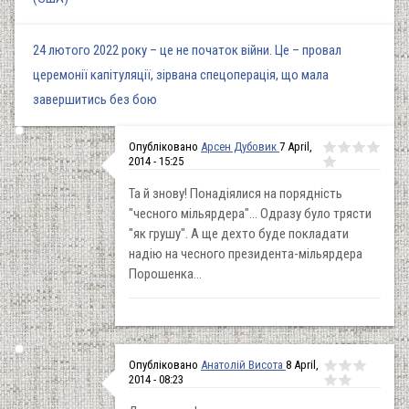
24 лютого 2022 року – це не початок війни. Це – провал
церемонії капітуляції, зірвана спецоперація, що мала
завершитись без бою
Опубліковано
Арсен Дубовик
7 April,
2014 - 15:25
Та й знову! Понадіялися на порядність
"чесного мільярдера"... Одразу було трясти
"як грушу". А ще дехто буде покладати
надію на чесного президента-мільярдера
Порошенка...
Опубліковано
Анатолій Висота
8 April,
2014 - 08:23