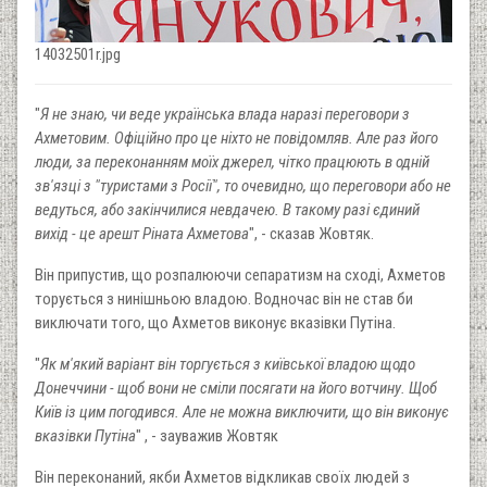
14032501r.jpg
"
Я не знаю, чи веде українська влада наразі переговори з
Ахметовим. Офіційно про це ніхто не повідомляв. Але раз його
люди, за переконанням моїх джерел, чітко працюють в одній
зв'язці з "туристами з Росії", то очевидно, що переговори або не
ведуться, або закінчилися невдачею. В такому разі єдиний
вихід - це арешт Ріната Ахметова
", - сказав Жовтяк.
Він припустив, що розпалюючи сепаратизм на сході, Ахметов
торується з нинішньою владою. Водночас він не став би
виключати того, що Ахметов виконує вказівки Путіна.
"
Як м'який варіант він торгується з київської владою щодо
Донеччини - щоб вони не сміли посягати на його вотчину. Щоб
Київ із цим погодився. Але не можна виключити, що він виконує
вказівки Путіна
" , - зауважив Жовтяк
Він переконаний, якби Ахметов відкликав своїх людей з