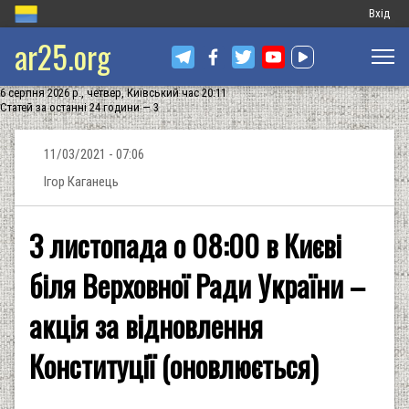
Меню
Вхід
ar25.org
обліков
запису
6 серпня 2026 р., четвер, Київський час 20:11
користу
Статей за останні 24 години — 3
11/03/2021 - 07:06
Ігор Каганець
3 листопада о 08:00 в Києві
біля Верховної Ради України –
акція за відновлення
Конституції (оновлюється)