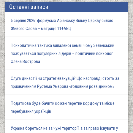
Останні записи
6 серпня 2026: формуємо Аріанську Вільну Церкву силою
Живого Слова – матриця 11+АВЦ
Психопатична тактика випаленої землі: чому Зеленський
позбувається популярних лідерів – політичний психолог
Олена Вострова
Слуга династії чи стратег евакуації? Що насправді стоїть за
призначенням Рустема Умєрова «головним розвідником»
Податкова буде бачити кожен перетин кордону та місце
перебування українців
Україна бореться не за чужі території, а за право існувати у