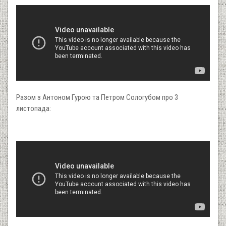
Разом з Антоном Гурою та Петром Сологубом про 3
листопада: