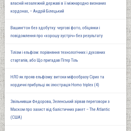
власній незалежній державі в її міжнародно визнаних
кордонах, – Андрій Білецький
Вашингтон без здобутку: чергові фото, обіцянки і
повідомлення про «хорошу зустріч» без результату
Тілізм і ельфізм: порівняння технологічних і духовних
стартапів, або Що пригадав Пітер Тіль
НЛО як прояв ельфізму: витоки міфообразу Сірих та
нордичні прибульці як ілюстрація Homo triplex (4)
Звільнивши Федорова, Зеленський зірвав переговори з
Маском про захист від балістичних ракет – The Atlantic
(США)