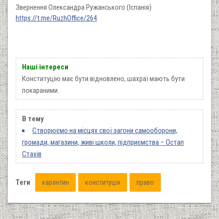
Звернення Олександра Ружанського (Іспанія)
https://t.me/RuzhOffice/264
Наші інтереси
Конституцію має бути відновлено, шахраї мають бути
покараними.
В тему
Створюємо на місцях свої загони самооборони,
громади, магазини, живі школи, підприємства – Остап
Стахів
Теги
карантин
конституція
право