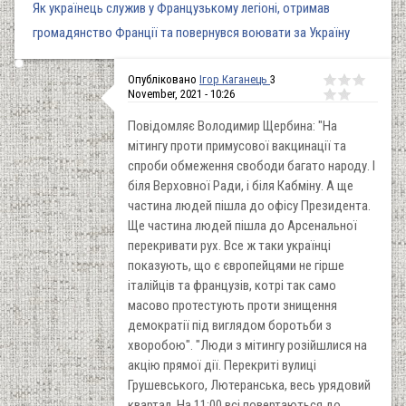
Як українець служив у Французькому легіоні, отримав
громадянство Франції та повернувся воювати за Україну
Опубліковано
Ігор Каганець
3
November, 2021 - 10:26
Повідомляє Володимир Щербина: "На
мітингу проти примусової вакцинації та
спроби обмеження свободи багато народу. І
біля Верховної Ради, і біля Кабміну. А ще
частина людей пішла до офісу Президента.
Ще частина людей пішла до Арсенальної
перекривати рух. Все ж таки українці
показують, що є європейцями не гірше
італійців та французів, котрі так само
масово протестують проти знищення
демократії під виглядом боротьби з
хворобою". "Люди з мітингу розійшлися на
акцію прямої дії. Перекриті вулиці
Грушевського, Лютеранська, весь урядовий
квартал. На 11:00 всі повертаються до