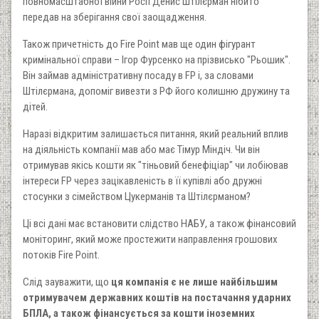
повномасштабної війни Росії Денис Штілєрман нібито
передав на зберігання свої заощадження.
Також причетність до Fire Point мав ще один фігурант
кримінальної справи – Ігор Фурсенко на прізвисько "Рьошик".
Він займав адміністративну посаду в FP і, за словами
Штілєрмана, допоміг вивезти з РФ його колишню дружину та
дітей.
Наразі відкритим залишається питання, який реальний вплив
на діяльність компанії мав або має Тімур Міндіч. Чи він
отримував якісь кошти як "тіньовий бенефіціар" чи лобіював
інтереси FP через зацікавленість в її купівлі або дружні
стосунки з сімейством Цукерманів та Штілєрманом?
Ці всі дані має встановити слідство НАБУ, а також фінансовий
моніторинг, який може простежити направлення грошових
потоків Fire Point.
Слід зауважити, що
ця компанія є не лише найбільшим
отримувачем державних коштів на постачання ударних
БПЛА, а також фінансується за кошти іноземних