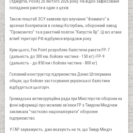
(Удмуртія, Росія) 20 лютого 2026 року. На відео зафіксоване
попадання ракети в один з цехів.
Також генштаб ЗСУ заявляв про влучання "Фламінго" в
арсенал боєприпасів в селищі Котлубань, оборонний завод
"Промсинтез" та в ракетний полігон "Капустін Яр". Ці всі атаки
вглиб території РФ відбулися впродовж року.
Крім цього, Fire Point розробляє балістичні ракети FP-7
(дальність до 300 км, бойова частина - 150 кг) i FP-9
(дальність - до 850 км і бойова частина - 800 кг).
Головний конструктор підприємства Денис Штілєрмана
обіцяє, що бойове застосування української балістики
відбудеться цьогоріч.
Громадська антикорупційна рада при Міністерстві оборони на
фоні інформації про можливі зв'язки FP з Тімуром Міндічем
закликала "частково націоналізувати" оборонне
підприємство.
У ГАР зауважують: дані вказують на те, що Тимур Міндіч