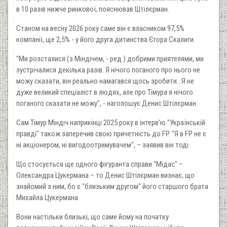
в 10 разів нижче ринкової, пояснював Штілєрман.
Станом на весну 2026 року саме він є власником 97,5%
компанії, ще 2,5% - у його друга дитинства Єгора Скалиги.
"Ми розсталися (з Міндічем, - ред.) добрими приятелями, ми
зустрічалися декілька разів. Я нічого поганого про нього не
можу сказати, він реально намагався щось зробити...Я не
дуже великий спеціаліст в людях, але про Тімура я нічого
поганого сказати не можу", - наголошує Денис Штілєрман.
Сам Тімур Міндіч наприкінці 2025 року в інтерв'ю "Українській
правді" також заперечив свою причетність до FP. "Я в FP не є
ні акціонером, ні вигодоотримувачем", – заявив він тоді.
Що стосується ще одного фігуранта справи "Мідас" –
Олександра Цукермана – то Денис Штілєрман визнає, що
знайомий з ним, бо є "близьким другом" його старшого брата
Михайла Цукермана.
Вони настільки близькі, що саме йому на початку