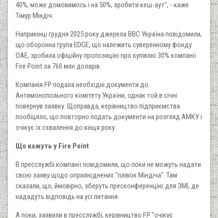
40%, може домовимось і на 50%, зробити кеш-аут", - каже
Тімур Міндіч.
Наприкінці грудня 2025 року джерела ВВС Україна повідомили,
що оборонна група EDGE, що належить суверенному фонду
ОАЕ, зробила офіційну пропозицію про купівлю 30% компанії
Fire Point за 760 млн доларів.
Компанія FP подала необхідні документи до
Антимонопольного комітету України, однак той в січні
повернув заявку. Щоправда, керівництво підприємства
пообіцяло, що повторно подать документи на розгляд АМКУ і
очікує їх схвалення до кінця року.
Що кажуть у Fire Point
В пресслужбі компанії повідомили, що поки не можуть надати
свою заяву щодо оприлюднених "плівок Міндіча". Там
сказали, що, ймовірно, зберуть пресконференцію для ЗМІ, де
нададуть відповідь на усі питання.
А поки, заявили в пресслужбі, керівництво FP "очікує