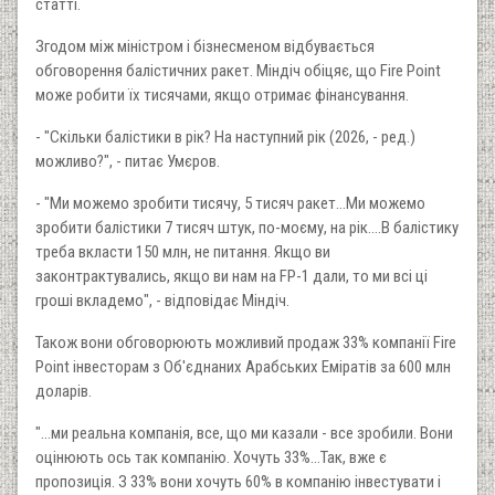
статті.
Згодом між міністром і бізнесменом відбувається
обговорення балістичних ракет. Міндіч обіцяє, що Fire Point
може робити їх тисячами, якщо отримає фінансування.
- "Скільки балістики в рік? На наступний рік (2026, - ред.)
можливо?", - питає Умєров.
- "Ми можемо зробити тисячу, 5 тисяч ракет...Ми можемо
зробити балістики 7 тисяч штук, по-моєму, на рік....В балістику
треба вкласти 150 млн, не питання. Якщо ви
законтрактувались, якщо ви нам на FP-1 дали, то ми всі ці
гроші вкладемо", - відповідає Міндіч.
Також вони обговорюють можливий продаж 33% компанії Fire
Point інвесторам з Об'єднаних Арабських Еміратів за 600 млн
доларів.
"...ми реальна компанія, все, що ми казали - все зробили. Вони
оцінюють ось так компанію. Хочуть 33%...Так, вже є
пропозиція. З 33% вони хочуть 60% в компанію інвестувати і