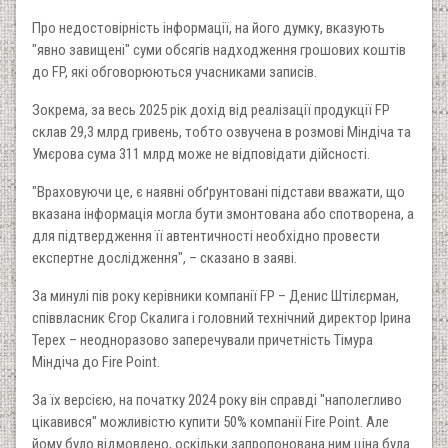
Про недостовірність інформації, на його думку, вказують
"явно завищені" суми обсягів надходження грошових коштів
до FP, які обговорюються учасниками записів.
Зокрема, за весь 2025 рік дохід від реалізації продукції FP
склав 29,3 млрд гривень, тобто озвучена в розмові Міндіча та
Умєрова сума 311 млрд може не відповідати дійсності.
"Враховуючи це, є наявні обґрунтовані підстави вважати, що
вказана інформація могла бути змонтована або спотворена, а
для підтвердження її автентичності необхідно провести
експертне дослідження", – сказано в заяві.
За минулі пів року керівники компанії FP – Денис Штілєрман,
співвласник Єгор Скалига і головний технічний директор Ірина
Терех – неодноразово заперечували причетність Тімура
Міндіча до Fire Point.
За їх версією, на початку 2024 року він справді "наполегливо
цікавився" можливістю купити 50% компанії Fire Point. Але
йому було відмовлено, оскільки запропонована ним ціна була