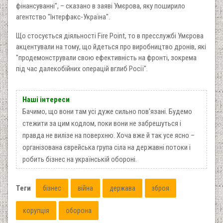
фінансуванні", – сказано в заяві Умєрова, яку поширило
агентство "Інтерфакс-Україна".
Що стосується діяльності Fire Point, то в пресслужбі Умєрова
акцентували на тому, що йдеться про виробництво дронів, які
"продемонстрували свою ефективність на фронті, зокрема
під час далекобійних операцій вглиб Росії".
Наші інтереси
Бачимо, що вони там усі дуже сильно пов'язані. Будемо
стежити за цим кодлом, поки вони не забрешуться і
правда не вилізе на поверхню. Хоча вже й так усе ясно –
організована єврейська група сіла на державні потоки і
робить бізнес на українській обороні.
Теги
бізнес
війна
держава
зброя
корупція
оборона