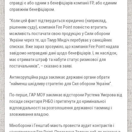
справді є або одним з бенефіціарів компанії FP, або єдиним
справжнім бенефіціаром.
"Коли цей факт підтвердиться юридично (наприклад,
рішенням суду), компанія Fire Point повністю втратить
можливість постачати свою продукцію у Сили оборони
України через те, що Тімур Міндіч перебуває у санкційних
списках. Вже зараз зрозуміло, що компанія Fire Point надала
завідомо неправдиві дані щодо бенефіціарів. І, як наслідок,
має отримати штраф та набути статус ризикової для
постачальників", – сказано в заяві.
Антикорупційна рада закликає державні органи обрати
"найменш шкідливу стратегію для Сил оборони України".
По-перше, ГАР МОУ закликає відсторони Рустема Умєрова від
посади секретаря РНБО і притягнути до кримінальної
відповідальності за розголошення державної таємниці і
зловживання владою.
Міноборони і Генштаб мають провести аудит контрактів і