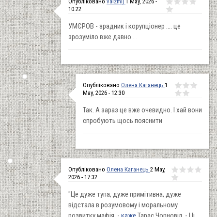
Опубліковано
valzmij
1 May, 2026 -
10:22
УМЄРОВ - зрадник і корупціонер .... це
зрозуміло вже давно ...
Опубліковано
Олена Каганець
1
May, 2026 - 12:30
Так. А зараз це вже очевидно. І хай вони
спробують щось пояснити
Опубліковано
Олена Каганець
2 May,
2026 - 17:32
"Це дуже тупа, дуже примітивна, дуже
відстала в розумовому і моральному
розвитку мафія, -
каже
Тарас Чорновіл. - Ці