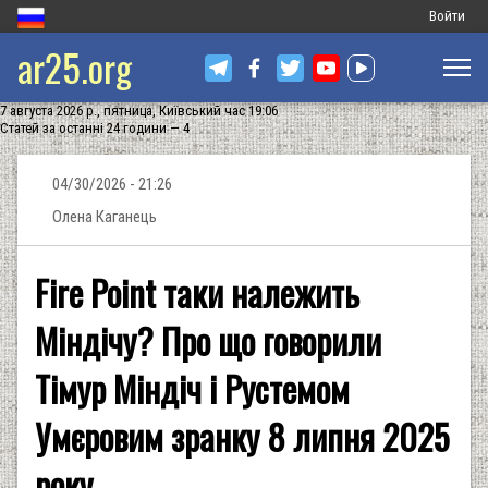
Меню
Войти
ar25.org
обліковог
запису
7 августа 2026 р., пятница, Київський час 19:06
користува
Статей за останні 24 години — 4
04/30/2026 - 21:26
Олена Каганець
Fire Point таки належить
Міндічу? Про що говорили
Тімур Міндіч і Рустемом
Умєровим зранку 8 липня 2025
року