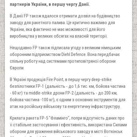
партнерів України, в першу чергу Данії.
В Данії FP також вдалося отримати дозвіл на будівництво
заводу для ракетного палива. Це критично важливо для
України, яка фактично не має можливості для його
виробництва у великих обсягах на власній території.
Нещодавно FP також підписала угоду з великим німецьким
оборонним підприємством Diehl Defenсe. Вона передбачає
спільну роботу над системами протиповітряної оборони
Європи.
В Україні продукція Fire Point, в першу чергу deep-strike
безпілотники FP-1 (дальність - до 1,6 тис. км, бойова частина
- 60 кг) та middle-strike дрони FP-2 (дальність - до 200 км,
бойова частина -100 кг), є одним з основних інструментів для
атак на російську військову та енергетичну інфраструктуру.
Крилата ракета FP-5 "Фламінго", попри відсутність даних про
її стабільне застосування і ефективність, використана Силами
оборони для ураження військового заводу в місті Воткінськ