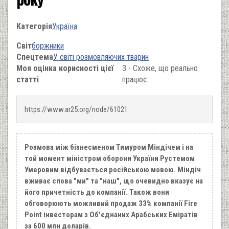
Категорія
Україна
Світ
боржники
Спецтема
У світі розмовляючих тварин
Моя оцінка корисності цієї
3 - Схоже, що реально
статті
працює.
https://www.ar25.org/node/61021
Розмова між бізнесменом Тимуром Міндічем і на
той момент міністром оборони України Рустемом
Умеровим відбувається російською мовою. Міндіч
вживає слова "ми" та "наш", що очевидно вказує на
його причетність до компанії. Також вони
обговорюють можливий продаж 33% компанії Fire
Point інвесторам з Об'єднаних Арабських Еміратів
за 600 млн доларів.