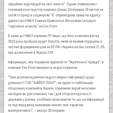
офіційних відповідей на свої запити". Однак співвласник і
головний конструктор компанії Денис Штілєрман 30 квітня на
своїй сторінці в соцмережі "Х" оприлюднив заяву на адресу
директора НАБУ Семена Кривоноса. Він назвав ситуацію
"черговою атакою" на Fire Point.
В заяві до НАБУ керівник FP пише, що його компанія влітку
2025 року пройшла аудит Deloitte, який не виявив порушень в
частині формування ціни на БПЛА. Націнка на них склала 21,5%
при дозволених в Україні 25%.
Інформацію, яку поширили журналісти "Української правди", в
компанії Fire Point вважають недостовірною.
"Таке розповсюдження недостовірної інформації щодо
діяльності ТОВ "ФАЙЄР ПОІНТ", як однієї із найбільших
оборонних компаній в Україні, спричиняє вкрай негативні
наслідки як для компанії, так і для обороноздатності
держави у цілому, особливо враховуючи те, що ця інформація
не підтверджена належним чином і має характер
маніпулятивної", – вказує Штілєрман.