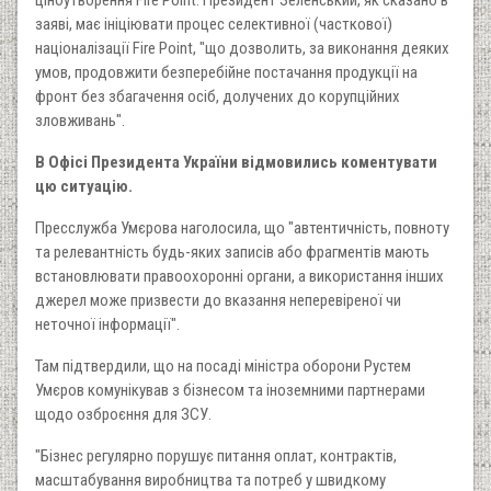
ціноутворення Fire Point. Президент Зеленський, як сказано в
заяві, має ініціювати процес селективної (часткової)
націоналізації Fire Point, "що дозволить, за виконання деяких
умов, продовжити безперебійне постачання продукції на
фронт без збагачення осіб, долучених до корупційних
зловживань".
В Офісі Президента України відмовились коментувати
цю ситуацію.
Пресслужба Умєрова наголосила, що "автентичність, повноту
та релевантність будь-яких записів або фрагментів мають
встановлювати правоохоронні органи, а використання інших
джерел може призвести до вказання неперевіреної чи
неточної інформації".
Там підтвердили, що на посаді міністра оборони Рустем
Умєров комунікував з бізнесом та іноземними партнерами
щодо озброєння для ЗСУ.
"Бізнес регулярно порушує питання оплат, контрактів,
масштабування виробництва та потреб у швидкому