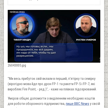
26043005.jpg
"Ми весь прибуток свій вклали в перший, п'ятірку та семірку
(вірогідно мова йде про дрон FP-1 та ракети FP-5 i FP-7, які
виробляє Fire Point, - ред.)", - каже на плівках підозрюваний.
Умєров обіцяє допомогти з виділенням необхідних коштів
для роботи оборонного підприємства,
пише ВВС News
у своїй