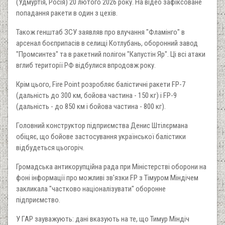
(Удмуртія, Росія) 20 лютого 2026 року. На відео зафіксоване
попадання ракети в один з цехів.
Також генштаб ЗСУ заявляв про влучання "Фламінго" в
арсенал боєприпасів в селищі Котлубань, оборонний завод
"Промсинтез" та в ракетний полігон "Капустін Яр". Ці всі атаки
вглиб території РФ відбулися впродовж року.
Крім цього, Fire Point розробляє балістичні ракети FP-7
(дальність до 300 км, бойова частина - 150 кг) i FP-9
(дальність - до 850 км і бойова частина - 800 кг).
Головний конструктор підприємства Денис Штілєрмана
обіцяє, що бойове застосування української балістики
відбудеться цьогоріч.
Громадська антикорупційна рада при Міністерстві оборони на
фоні інформації про можливі зв'язки FP з Тімуром Міндічем
закликала "частково націоналізувати" оборонне
підприємство.
У ГАР зауважують: дані вказують на те, що Тимур Міндіч