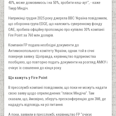
40%, може домовимось і на 50%, зробити кеш-аут", - каже
Тімур Міндіч.
Наприкінці грудня 2025 року джерела ВВС Україна повідомили,
що оборонна група EDGE, що належить суверенному фонду
ОАЕ, зробила офіційну пропозицію про купівлю 30% компанії
Fire Point за 760 млн доларів.
Компанія FP подала необхідні документи до
Антимонопольного комітету України, однак той в січні
повернув заявку. Щоправда, керівництво підприємства
пообіцяло, що повторно подать документи на розгляд АМКУ і
очікує їх схвалення до кінця року.
Що кажуть у Fire Point
В пресслужбі компанії повідомили, що поки не можуть надати
свою заяву щодо оприлюднених "плівок Міндіча". Там
сказали, що, ймовірно, зберуть пресконференцію для ЗМІ, де
нададуть відповідь на усі питання.
А поки, заявили в пресслужбі, керівництво FP "очікує