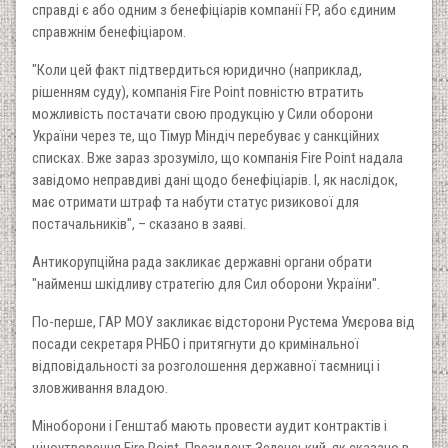
справді є або одним з бенефіціарів компанії FP, або єдиним
справжнім бенефіціаром.
"Коли цей факт підтвердиться юридично (наприклад,
рішенням суду), компанія Fire Point повністю втратить
можливість постачати свою продукцію у Сили оборони
України через те, що Тімур Міндіч перебуває у санкційних
списках. Вже зараз зрозуміло, що компанія Fire Point надала
завідомо неправдиві дані щодо бенефіціарів. І, як наслідок,
має отримати штраф та набути статус ризикової для
постачальників", – сказано в заяві.
Антикорупційна рада закликає державні органи обрати
"найменш шкідливу стратегію для Сил оборони України".
По-перше, ГАР МОУ закликає відсторони Рустема Умєрова від
посади секретаря РНБО і притягнути до кримінальної
відповідальності за розголошення державної таємниці і
зловживання владою.
Міноборони і Генштаб мають провести аудит контрактів і