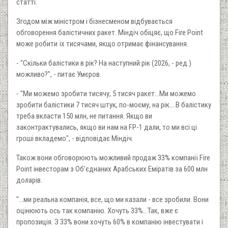
статті.
Згодом між міністром і бізнесменом відбувається
обговорення балістичних ракет. Міндіч обіцяє, що Fire Point
може робити їх тисячами, якщо отримає фінансування.
- "Скільки балістики в рік? На наступний рік (2026, - ред.)
можливо?", - питає Умєров.
- "Ми можемо зробити тисячу, 5 тисяч ракет...Ми можемо
зробити балістики 7 тисяч штук, по-моєму, на рік....В балістику
треба вкласти 150 млн, не питання. Якщо ви
законтрактувались, якщо ви нам на FP-1 дали, то ми всі ці
гроші вкладемо", - відповідає Міндіч.
Також вони обговорюють можливий продаж 33% компанії Fire
Point інвесторам з Об'єднаних Арабських Еміратів за 600 млн
доларів.
"...ми реальна компанія, все, що ми казали - все зробили. Вони
оцінюють ось так компанію. Хочуть 33%...Так, вже є
пропозиція. З 33% вони хочуть 60% в компанію інвестувати і