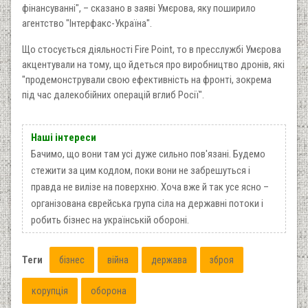
фінансуванні", – сказано в заяві Умєрова, яку поширило
агентство "Інтерфакс-Україна".
Що стосується діяльності Fire Point, то в пресслужбі Умєрова
акцентували на тому, що йдеться про виробництво дронів, які
"продемонстрували свою ефективність на фронті, зокрема
під час далекобійних операцій вглиб Росії".
Наші інтереси
Бачимо, що вони там усі дуже сильно пов'язані. Будемо
стежити за цим кодлом, поки вони не забрешуться і
правда не вилізе на поверхню. Хоча вже й так усе ясно –
організована єврейська група сіла на державні потоки і
робить бізнес на українській обороні.
Теги
бізнес
війна
держава
зброя
корупція
оборона