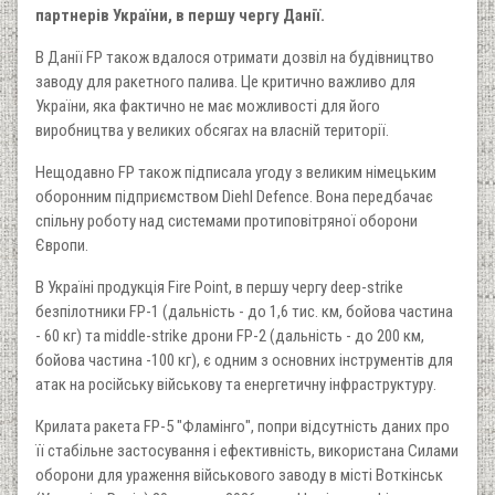
партнерів України, в першу чергу Данії.
В Данії FP також вдалося отримати дозвіл на будівництво
заводу для ракетного палива. Це критично важливо для
України, яка фактично не має можливості для його
виробництва у великих обсягах на власній території.
Нещодавно FP також підписала угоду з великим німецьким
оборонним підприємством Diehl Defenсe. Вона передбачає
спільну роботу над системами протиповітряної оборони
Європи.
В Україні продукція Fire Point, в першу чергу deep-strike
безпілотники FP-1 (дальність - до 1,6 тис. км, бойова частина
- 60 кг) та middle-strike дрони FP-2 (дальність - до 200 км,
бойова частина -100 кг), є одним з основних інструментів для
атак на російську військову та енергетичну інфраструктуру.
Крилата ракета FP-5 "Фламінго", попри відсутність даних про
її стабільне застосування і ефективність, використана Силами
оборони для ураження військового заводу в місті Воткінськ