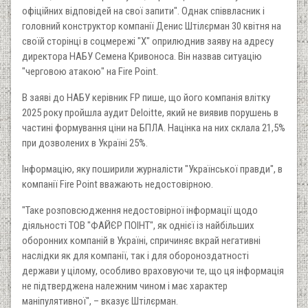
офіційних відповідей на свої запити". Однак співвласник і
головний конструктор компанії Денис Штілєрман 30 квітня на
своїй сторінці в соцмережі "Х" оприлюднив заяву на адресу
директора НАБУ Семена Кривоноса. Він назвав ситуацію
"черговою атакою" на Fire Point.
В заяві до НАБУ керівник FP пише, що його компанія влітку
2025 року пройшла аудит Deloitte, який не виявив порушень в
частині формування ціни на БПЛА. Націнка на них склала 21,5%
при дозволених в Україні 25%.
Інформацію, яку поширили журналісти "Української правди", в
компанії Fire Point вважають недостовірною.
"Таке розповсюдження недостовірної інформації щодо
діяльності ТОВ "ФАЙЄР ПОІНТ", як однієї із найбільших
оборонних компаній в Україні, спричиняє вкрай негативні
наслідки як для компанії, так і для обороноздатності
держави у цілому, особливо враховуючи те, що ця інформація
не підтверджена належним чином і має характер
маніпулятивної", – вказує Штілєрман.