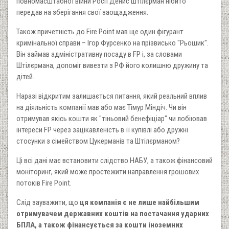
повномасштабної війни Росії Денис Штілєрман нібито
передав на зберігання свої заощадження.
Також причетність до Fire Point мав ще один фігурант
кримінальної справи – Ігор Фурсенко на прізвисько "Рьошик".
Він займав адміністративну посаду в FP і, за словами
Штілєрмана, допоміг вивезти з РФ його колишню дружину та
дітей.
Наразі відкритим залишається питання, який реальний вплив
на діяльність компанії мав або має Тімур Міндіч. Чи він
отримував якісь кошти як "тіньовий бенефіціар" чи лобіював
інтереси FP через зацікавленість в її купівлі або дружні
стосунки з сімейством Цукерманів та Штілєрманом?
Ці всі дані має встановити слідство НАБУ, а також фінансовий
моніторинг, який може простежити направлення грошових
потоків Fire Point.
Слід зауважити, що
ця компанія є не лише найбільшим
отримувачем державних коштів на постачання ударних
БПЛА, а також фінансується за кошти іноземних