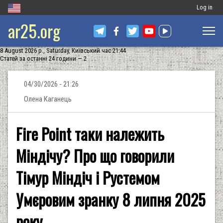
Меню
Log in
ar25.org
обліковог
запису
8 August 2026 р., Saturday, Київський час 21:44
користува
Статей за останні 24 години — 2
04/30/2026 - 21:26
Олена Каганець
Fire Point таки належить
Міндічу? Про що говорили
Тімур Міндіч і Рустемом
Умєровим зранку 8 липня 2025
року