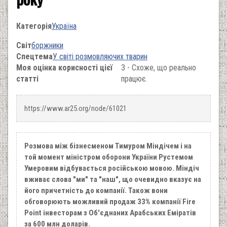
Категорія
Україна
Світ
боржники
Спецтема
У світі розмовляючих тварин
Моя оцінка корисності цієї
3 - Схоже, що реально
статті
працює.
https://www.ar25.org/node/61021
Розмова між бізнесменом Тимуром Міндічем і на
той момент міністром оборони України Рустемом
Умеровим відбувається російською мовою. Міндіч
вживає слова "ми" та "наш", що очевидно вказує на
його причетність до компанії. Також вони
обговорюють можливий продаж 33% компанії Fire
Point інвесторам з Об'єднаних Арабських Еміратів
за 600 млн доларів.