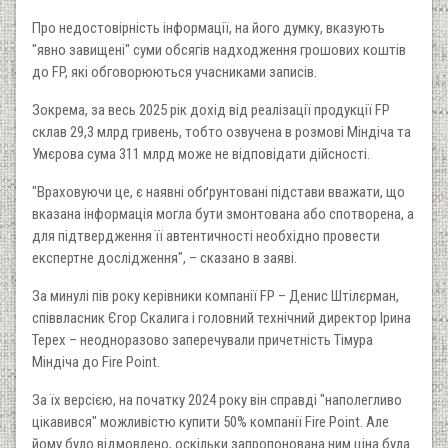
Про недостовірність інформації, на його думку, вказують
"явно завищені" суми обсягів надходження грошових коштів
до FP, які обговорюються учасниками записів.
Зокрема, за весь 2025 рік дохід від реалізації продукції FP
склав 29,3 млрд гривень, тобто озвучена в розмові Міндіча та
Умєрова сума 311 млрд може не відповідати дійсності.
"Враховуючи це, є наявні обґрунтовані підстави вважати, що
вказана інформація могла бути змонтована або спотворена, а
для підтвердження її автентичності необхідно провести
експертне дослідження", – сказано в заяві.
За минулі пів року керівники компанії FP – Денис Штілєрман,
співвласник Єгор Скалига і головний технічний директор Ірина
Терех – неодноразово заперечували причетність Тімура
Міндіча до Fire Point.
За їх версією, на початку 2024 року він справді "наполегливо
цікавився" можливістю купити 50% компанії Fire Point. Але
йому було відмовлено, оскільки запропонована ним ціна була