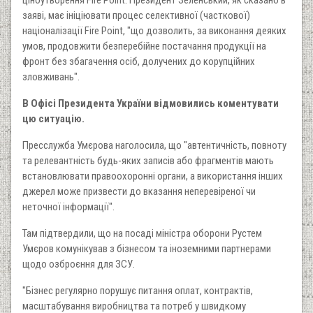
ціноутворення Fire Point. Президент Зеленський, як сказано в
заяві, має ініціювати процес селективної (часткової)
націоналізації Fire Point, "що дозволить, за виконання деяких
умов, продовжити безперебійне постачання продукції на
фронт без збагачення осіб, долучених до корупційних
зловживань".
В Офісі Президента України відмовились коментувати
цю ситуацію.
Пресслужба Умєрова наголосила, що "автентичність, повноту
та релевантність будь-яких записів або фрагментів мають
встановлювати правоохоронні органи, а використання інших
джерел може призвести до вказання неперевіреної чи
неточної інформації".
Там підтвердили, що на посаді міністра оборони Рустем
Умєров комунікував з бізнесом та іноземними партнерами
щодо озброєння для ЗСУ.
"Бізнес регулярно порушує питання оплат, контрактів,
масштабування виробництва та потреб у швидкому