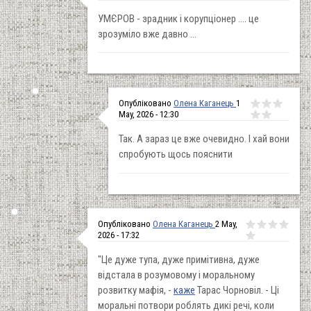
УМЄРОВ - зрадник і корупціонер .... це
зрозуміло вже давно ...
Опубліковано
Олена Каганець
1
May, 2026 - 12:30
Так. А зараз це вже очевидно. І хай вони
спробують щось пояснити
Опубліковано
Олена Каганець
2 May,
2026 - 17:32
"Це дуже тупа, дуже примітивна, дуже
відстала в розумовому і моральному
розвитку мафія, -
каже
Тарас Чорновіл. - Ці
моральні потвори роблять дикі речі, коли