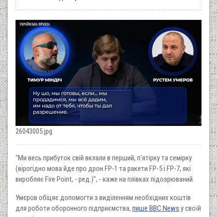
26043005.jpg
"Ми весь прибуток свій вклали в перший, п'ятірку та семірку
(вірогідно мова йде про дрон FP-1 та ракети FP-5 i FP-7, які
виробляє Fire Point, - ред.)", - каже на плівках підозрюваний.
Умєров обіцяє допомогти з виділенням необхідних коштів
для роботи оборонного підприємства,
пише ВВС News
у своїй