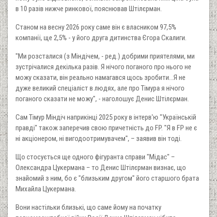
в 10 разів нижче ринкової, пояснював Штілєрман.
Станом на весну 2026 року саме він є власником 97,5%
компанії, ще 2,5% - у його друга дитинства Єгора Скалиги.
"Ми розсталися (з Міндічем, - ред.) добрими приятелями, ми
зустрічалися декілька разів. Я нічого поганого про нього не
можу сказати, він реально намагався щось зробити...Я не
дуже великий спеціаліст в людях, але про Тімура я нічого
поганого сказати не можу", - наголошує Денис Штілєрман.
Сам Тімур Міндіч наприкінці 2025 року в інтерв'ю "Українській
правді" також заперечив свою причетність до FP. "Я в FP не є
ні акціонером, ні вигодоотримувачем", – заявив він тоді.
Що стосується ще одного фігуранта справи "Мідас" –
Олександра Цукермана – то Денис Штілєрман визнає, що
знайомий з ним, бо є "близьким другом" його старшого брата
Михайла Цукермана.
Вони настільки близькі, що саме йому на початку